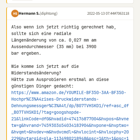
Hermann S.
(diphtong)
2022-05-13 07:44
#7063118
HS
Also wenn ich jetzt richtig gerechnet hab, 
sollte sich eine radiale 

Längenänderung von ca. 0,027 mm am 
Aussendurchmesser (35 mm) bei 3900 

bar ergeben.

Wie komme ich jetzt auf die 
Widerstandsänderung?

Hätte zum Ausprobieren erstmal an diese 
https://www.amazon.de/YOUMILE-BF350-3AA-BF350-
Hochpr%C3%A4zises-Druckwiderstands-
Dehnungsmessger%C3%A4t/dp/B07TVHSKD1/ref=asc_df
_B07TVHSKD1/?tag=googshopde-
21&linkCode=df0&hvadid=474176877004&hvpos=&hvne
tw=g&hvrand=7459303654034183904&hvpone=&hvptwo=
&hvqmt=&hvdev=m&hvdvcmdl=&hvlocint=&hvlocphy=20
229&hvtargid=pla-1134980218948&psc=1&th=1&psc=1