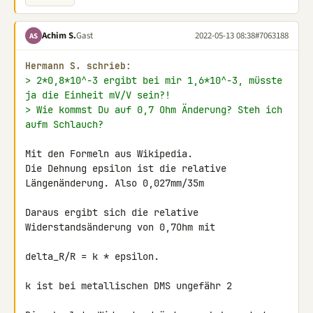
Achim S.
Gast
2022-05-13 08:38
#7063188
AS
Hermann S. schrieb:
> 2*0,8*10^-3 ergibt bei mir 1,6*10^-3, müsste 
ja die Einheit mV/V sein?!
> Wie kommst Du auf 0,7 Ohm Änderung? Steh ich 
aufm Schlauch?
Mit den Formeln aus Wikipedia.

Die Dehnung epsilon ist die relative 
Längenänderung. Also 0,027mm/35m

Daraus ergibt sich die relative 
Widerstandsänderung von 0,7Ohm mit

delta_R/R = k * epsilon.

k ist bei metallischen DMS ungefähr 2
