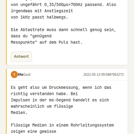
von ungefährt 0,35/500µs=700Hz passend. Also 
irgendwas mit Anstiegszeit 

von 1kHz passt halbwegs.

Die Abtastrate muss dann schnell genug sein, 
dass du "genügend 

Messpunkte" auf dem Puls hast.
Antwort
ths
Gast
2022-05-13 09:58
#7063273
T
Es geht also um Druckmessung, wenn ich das 
richtig verstanden habe. Bei 

Impulsen in der ms-Gegend handelt es sich 
wahrscheinlich um flüssige 

Medien.

Flüssige Medien in einem Rohrleitungssystem 
zeigen eine gewisse 
