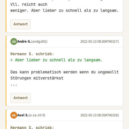
Vll. reicht auch 

weniger. Aber lieber zu schnell als zu langsam.
Antwort
Andre G.
(andgst01)
2022-05-13 08:30
#7063171
AG
Hermann S. schrieb:
> Aber lieber zu schnell als zu langsam.
Das kann problematisch werden wenn du ungewollt 
Störungen mitverstärkst 

...
Antwort
Axel S.
(a-za-z0-9)
2022-05-13 08:35
#7063181
AS
Hermann S. schrieb: