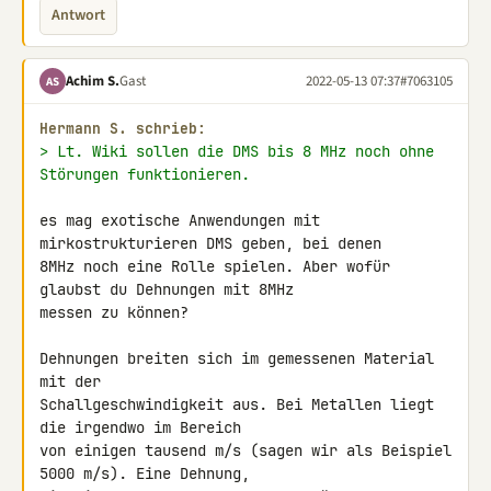
Antwort
Achim S.
Gast
2022-05-13 07:37
#7063105
AS
Hermann S. schrieb:
> Lt. Wiki sollen die DMS bis 8 MHz noch ohne 
Störungen funktionieren.
es mag exotische Anwendungen mit 
mirkostrukturieren DMS geben, bei denen 

8MHz noch eine Rolle spielen. Aber wofür 
glaubst du Dehnungen mit 8MHz 

messen zu können?

Dehnungen breiten sich im gemessenen Material 
mit der 

Schallgeschwindigkeit aus. Bei Metallen liegt 
die irgendwo im Bereich 

von einigen tausend m/s (sagen wir als Beispiel 
5000 m/s). Eine Dehnung, 
