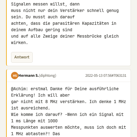
Signalen messen willst, dann 

muss nicht nur dein Verstärker schnell genug 
sein. Du musst auch darauf 

achten, dass die parasitären Kapazitäten in 
deinem Aufbau gering sind 

und auf alle Zweige deiner Messbrücke gleich 
wirken.
Antwort
Hermann S.
(diphtong)
2022-05-13 07:56
#7063131
HS
@Achim: erstmal Danke für Deine ausführliche 
Erklärung! Ich will aber 

gar nicht mit 8 MHz verstärken. Ich denke 1 MHz 
ist ausreichend.

Wie komme ich darauf? -Wenn ich ein Signal mit 
1 ms Länge mit 1000 

Messpunkten auswerten möchte, muss ich doch mit 
1 MHz abtasten?! Das 
