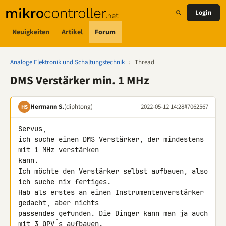
Login
Neuigkeiten
Artikel
Forum
Analoge Elektronik und Schaltungstechnik
›
Thread
DMS Verstärker min. 1 MHz
Hermann S.
(diphtong)
2022-05-12 14:28
#7062567
HS
Servus,

ich suche einen DMS Verstärker, der mindestens 
mit 1 MHz verstärken 

kann.

Ich möchte den Verstärker selbst aufbauen, also 
ich suche nix fertiges.

Hab als erstes an einen Instrumentenverstärker 
gedacht, aber nichts 

passendes gefunden. Die Dinger kann man ja auch 
mit 3 OPV´s aufbauen. 
