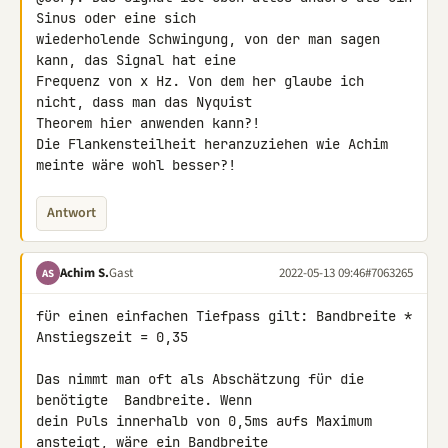
Sinus oder eine sich 

wiederholende Schwingung, von der man sagen 
kann, das Signal hat eine 

Frequenz von x Hz. Von dem her glaube ich 
nicht, dass man das Nyquist 

Theorem hier anwenden kann?!

Die Flankensteilheit heranzuziehen wie Achim 
meinte wäre wohl besser?!
Antwort
Achim S.
Gast
2022-05-13 09:46
#7063265
AS
für einen einfachen Tiefpass gilt: Bandbreite * 
Anstiegszeit = 0,35

Das nimmt man oft als Abschätzung für die 
benötigte  Bandbreite. Wenn 

dein Puls innerhalb von 0,5ms aufs Maximum 
ansteigt, wäre ein Bandbreite 
