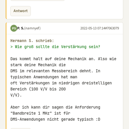
Antwort
P. S.
(namnyef)
2022-05-13 07:14
#7063079
PS
Hermann S. schrieb:
> Wie groß sollte die Verstärkung sein?
Das kommt halt auf deine Mechanik an. Also wie 
stark deine Mechanik die 

DMS im relevanten Messbereich dehnt. In 
typischen Anwendungen hat man 

oft Verstärkungen im niedrigen dreistelligen 
Bereich (100 V/V bis 200 

V/V).

Aber ich kann dir sagen die Anforderung 
"Bandbreite 1 MHz" ist für 

DMS-Anwendungen nicht gerade typisch :D