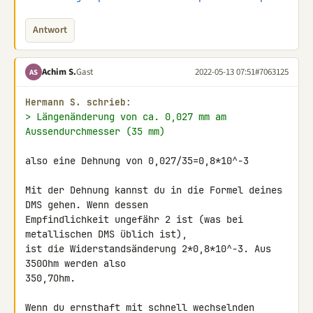
Antwort
Achim S.
Gast
2022-05-13 07:51
#7063125
AS
Hermann S. schrieb:
> Längenänderung von ca. 0,027 mm am 
Aussendurchmesser (35 mm)
also eine Dehnung von 0,027/35=0,8*10^-3

Mit der Dehnung kannst du in die Formel deines 
DMS gehen. Wenn dessen 

Empfindlichkeit ungefähr 2 ist (was bei 
metallischen DMS üblich ist), 

ist die Widerstandsänderung 2*0,8*10^-3. Aus 
350Ohm werden also 

350,7Ohm.

Wenn du ernsthaft mit schnell wechselnden 