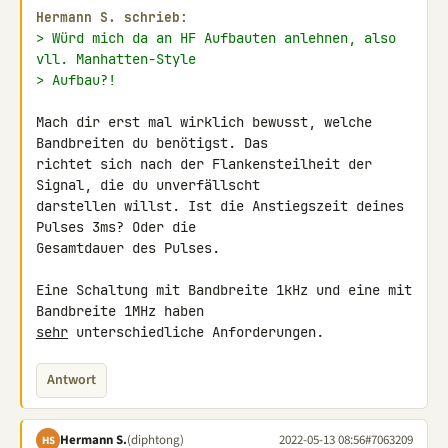
Hermann S. schrieb:
> Würd mich da an HF Aufbauten anlehnen, also 
vll. Manhatten-Style
> Aufbau?!
Mach dir erst mal wirklich bewusst, welche 
Bandbreiten du benötigst. Das 

richtet sich nach der Flankensteilheit der 
Signal, die du unverfällscht 

darstellen willst. Ist die Anstiegszeit deines 
Pulses 3ms? Oder die 

Gesamtdauer des Pulses.

Eine Schaltung mit Bandbreite 1kHz und eine mit 
sehr
 unterschiedliche Anforderungen.
Antwort
Hermann S.
(diphtong)
2022-05-13 08:56
#7063209
HS