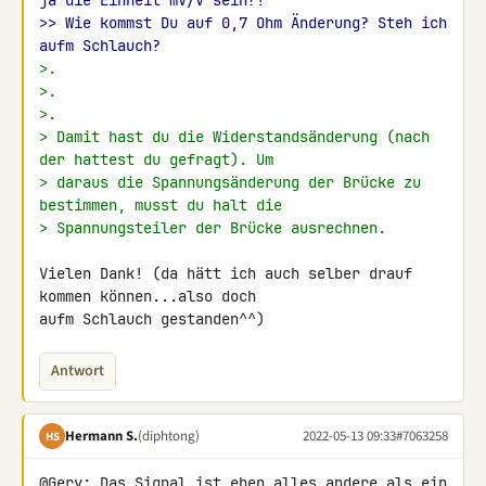
ja die Einheit mV/V sein?!
>> Wie kommst Du auf 0,7 Ohm Änderung? Steh ich 
aufm Schlauch?
>.
>.
>.
> Damit hast du die Widerstandsänderung (nach 
der hattest du gefragt). Um
> daraus die Spannungsänderung der Brücke zu 
bestimmen, musst du halt die
> Spannungsteiler der Brücke ausrechnen.
Vielen Dank! (da hätt ich auch selber drauf 
kommen können...also doch 

aufm Schlauch gestanden^^)
Antwort
Hermann S.
(diphtong)
2022-05-13 09:33
#7063258
HS
@Gery: Das Signal ist eben alles andere als ein 