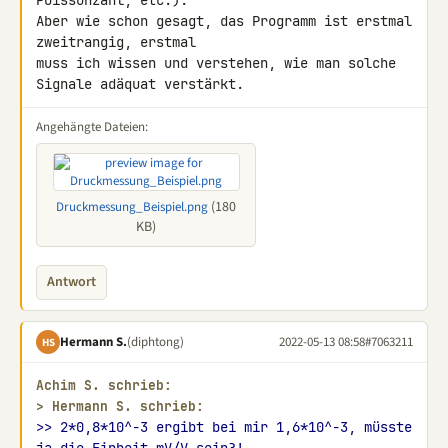
Poissonzahl, etc.).

Aber wie schon gesagt, das Programm ist erstmal 
zweitrangig, erstmal 

muss ich wissen und verstehen, wie man solche 
Signale adäquat verstärkt.
Angehängte Dateien:
(180
Druckmessung_Beispiel.png
KB)
Antwort
Hermann S.
(diphtong)
2022-05-13 08:58
#7063211
HS
Achim S. schrieb:
> 
Hermann S. schrieb:
>> 2*0,8*10^-3 ergibt bei mir 1,6*10^-3, müsste 