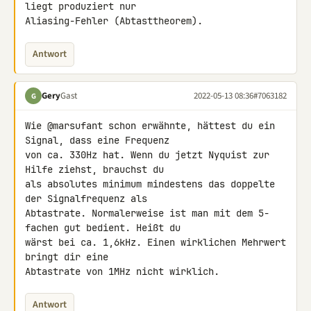
liegt produziert nur 

Aliasing-Fehler (Abtasttheorem).
Antwort
Gery
Gast
2022-05-13 08:36
#7063182
G
Wie @marsufant schon erwähnte, hättest du ein 
Signal, dass eine Frequenz 

von ca. 330Hz hat. Wenn du jetzt Nyquist zur 
Hilfe ziehst, brauchst du 

als absolutes minimum mindestens das doppelte 
der Signalfrequenz als 

Abtastrate. Normalerweise ist man mit dem 5-
fachen gut bedient. Heißt du 

wärst bei ca. 1,6kHz. Einen wirklichen Mehrwert 
bringt dir eine 

Abtastrate von 1MHz nicht wirklich.
Antwort