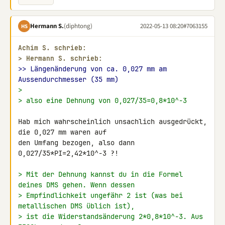
Hermann S.
(diphtong)
2022-05-13 08:20
#7063155
HS
Achim S. schrieb:
> 
Hermann S. schrieb:
>> Längenänderung von ca. 0,027 mm am 
Aussendurchmesser (35 mm)
>
> also eine Dehnung von 0,027/35=0,8*10^-3
Hab mich wahrscheinlich unsachlich ausgedrückt, 
die 0,027 mm waren auf 

den Umfang bezogen, also dann 
0,027/35*PI=2,42*10^-3 ?!

> Mit der Dehnung kannst du in die Formel 
deines DMS gehen. Wenn dessen
> Empfindlichkeit ungefähr 2 ist (was bei 
metallischen DMS üblich ist),
> ist die Widerstandsänderung 2*0,8*10^-3. Aus 