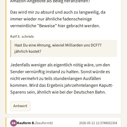
Amazon-Angebote als Beleg heranziehen?
Das wird mir zu absurd und auch zu langweilig, da
immer wieder nur ähnliche fadenscheinige
vermeintliche "Beweise" hier gebracht werden.
Ralf X. schrieb:
Hast Du eine Ahnung, wieviel Milliarden uns DCF77
jährlich kostet?
Jedenfalls weniger als eigentlich nötig wäre, um den
Sender vernünftig instand zu halten. Sonst würde es
nicht vermehrt zu teils stundenlangen Ausfällen
kommen. Wird das Ergebnis jahrzehntelangen Kaputt-
Sparens sein, ähnlich wie bei der Deutschen Bahn.
Antwort
Bauform B.
(bauformb)
2026-05-21 12:37
#8052354
BB