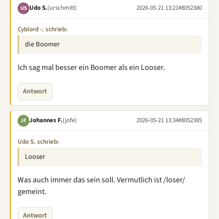
Udo S.
(urschmitt)
2026-05-21 13:21
#8052380
US
Cyblord -. schrieb:
die Boomer
Ich sag mal besser ein Boomer als ein Looser.
Antwort
Johannes F.
(jofe)
2026-05-21 13:34
#8052385
JF
Udo S. schrieb:
Looser
Was auch immer das sein soll. Vermutlich ist /loser/
gemeint.
Antwort