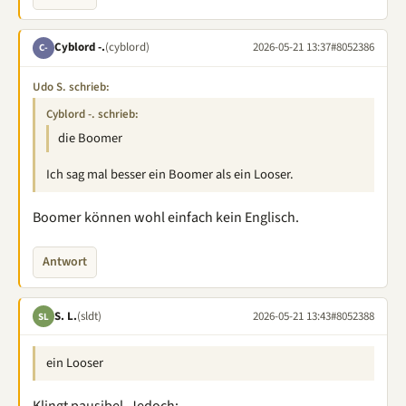
Cyblord -.
(cyblord)
2026-05-21 13:37
#8052386
C-
Udo S. schrieb:
Cyblord -. schrieb:
die Boomer
Ich sag mal besser ein Boomer als ein Looser.
Boomer können wohl einfach kein Englisch.
Antwort
S. L.
(sldt)
2026-05-21 13:43
#8052388
SL
ein Looser