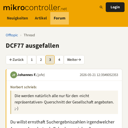
Login
Neuigkeiten
Artikel
Forum
Offtopic
›
Thread
DCF77 ausgefallen
←
Zurück
1
2
3
4
Weiter
→
Johannes F.
(jofe)
2026-05-21 12:35
#8052353
JF
Norbert schrieb:
Die werden natürlich alle nur für den ›nicht
repräsentativen‹ Querschnitt der Gesellschaft angeboten.
;-)
Du willst ernsthaft Suchergebniszahlen irgendwelcher