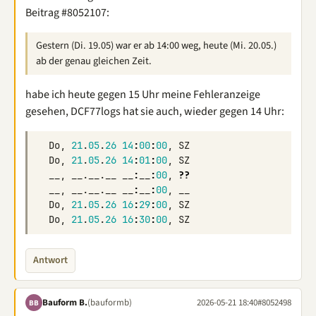
Beitrag #8052107:
Gestern (Di. 19.05) war er ab 14:00 weg, heute (Mi. 20.05.)
ab der genau gleichen Zeit.
habe ich heute gegen 15 Uhr meine Fehleranzeige
gesehen, DCF77logs hat sie auch, wieder gegen 14 Uhr:
Do
,
21
.
05
.
26
14
:
00
:
00
,
SZ
Do
,
21
.
05
.
26
14
:
01
:
00
,
SZ
__
,
__
.
__
.
__
__
:
__
:
00
,
??
__
,
__
.
__
.
__
__
:
__
:
00
,
__
Do
,
21
.
05
.
26
16
:
29
:
00
,
SZ
Do
,
21
.
05
.
26
16
:
30
:
00
,
SZ
Antwort
Bauform B.
(bauformb)
2026-05-21 18:40
#8052498
BB