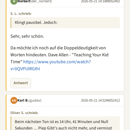
Norbert
(der_norbert)
2026-05-21 14:18
#8052402
N
S. L. schrieb:
Klingt pausibel. Jedoch:
Sehr, sehr schön.
Da möchte ich noch auf die Doppeldeutigkeit von
Worten hindeuten. Dave Allen - "Teaching Your Kid
Time"
https://www.youtube.com/watch?
v=0QVPUIRGthI
Antwort
Karl B.
(gustav)
2026-05-21 14:52
#8052412
KB
Oliver S. schrieb:
Beim nächsten Ton ist es 14 Uhr, 41 Minuten und Null
Sekunden … Piep Gibt’s auch nicht mehr, und vermisst