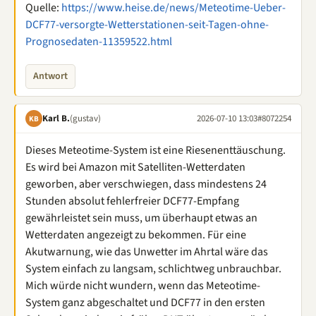
Quelle:
https://www.heise.de/news/Meteotime-Ueber-
DCF77-versorgte-Wetterstationen-seit-Tagen-ohne-
Prognosedaten-11359522.html
Antwort
Karl B.
(gustav)
2026-07-10 13:03
#8072254
KB
Dieses Meteotime-System ist eine Riesenenttäuschung.
Es wird bei Amazon mit Satelliten-Wetterdaten
geworben, aber verschwiegen, dass mindestens 24
Stunden absolut fehlerfreier DCF77-Empfang
gewährleistet sein muss, um überhaupt etwas an
Wetterdaten angezeigt zu bekommen. Für eine
Akutwarnung, wie das Unwetter im Ahrtal wäre das
System einfach zu langsam, schlichtweg unbrauchbar.
Mich würde nicht wundern, wenn das Meteotime-
System ganz abgeschaltet und DCF77 in den ersten