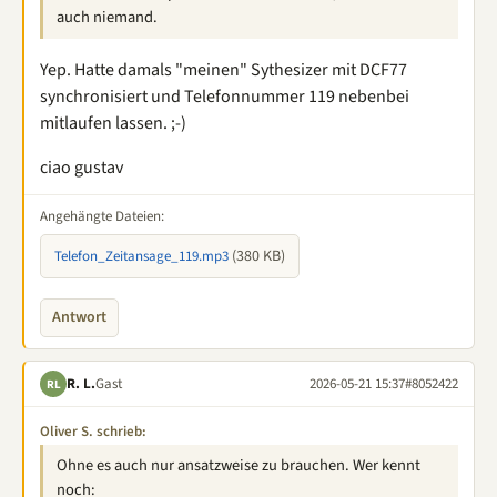
auch niemand.
Yep. Hatte damals "meinen" Sythesizer mit DCF77
synchronisiert und Telefonnummer 119 nebenbei
mitlaufen lassen. ;-)
ciao gustav
Angehängte Dateien:
(380 KB)
Telefon_Zeitansage_119.mp3
Antwort
R. L.
Gast
2026-05-21 15:37
#8052422
RL
Oliver S. schrieb:
Ohne es auch nur ansatzweise zu brauchen. Wer kennt
noch: