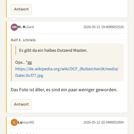
Antwort
H. H.
Gast
2026-05-21 19:40
#8052524
HH
Ralf X. schrieb:
Es gibt da ein halbes Dutzend Masten.
Ops.. *gg
https://de.wikipedia.org/wiki/DCF_(Rufzeichen)#/media/
Datei:Dcf77.jpg
Das Foto ist älter, es sind ein paar weniger geworden.
Antwort
Lu
(oszi45)
2026-05-22 20:34
#8052904
L