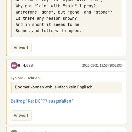
Antwort
H. H.
Gast
2026-05-21 13:58
#8052393
HH
Cyblord -. schrieb:
Boomer können wohl einfach kein Englisch.
Beitrag "Re: DCF77 ausgefallen"
Antwort