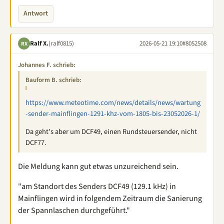
Antwort
Ralf X.
(ralf0815)
2026-05-21 19:10
#8052508
RX
Johannes F. schrieb:
Bauform B. schrieb:
https://www.meteotime.com/news/details/news/wartung
-sender-mainflingen-1291-khz-vom-1805-bis-23052026-1/
Da geht's aber um DCF49, einen Rundsteuersender, nicht
DCF77.
Die Meldung kann gut etwas unzureichend sein.
"am Standort des Senders DCF49 (129.1 kHz) in
Mainflingen wird in folgendem Zeitraum die Sanierung
der Spannlaschen durchgeführt."