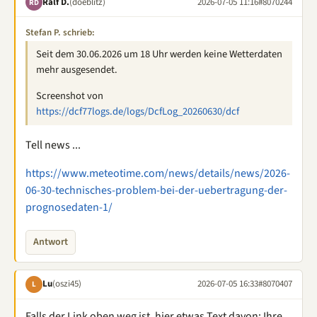
Ralf D.
(doeblitz)
2026-07-05 11:16
#8070244
RD
Stefan P. schrieb:
Seit dem 30.06.2026 um 18 Uhr werden keine Wetterdaten
mehr ausgesendet.
Screenshot von
https://dcf77logs.de/logs/DcfLog_20260630/dcf
Tell news ...
https://www.meteotime.com/news/details/news/2026-
06-30-technisches-problem-bei-der-uebertragung-der-
prognosedaten-1/
Antwort
Lu
(oszi45)
2026-07-05 16:33
#8070407
L
Falls der Link oben weg ist, hier etwas Text davon: Ihre