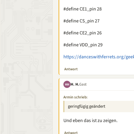
#define CE1_pin 28
#define CS_pin 27
#define CE2_pin 26
#define VDD_pin 29
https://danceswithferrets.org/ge
Antwort
H. H.
Gast
HH
Armin schrieb:
geringfügig geändert
Und eben das ist zu zeigen.
Antwort