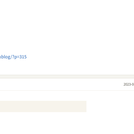
ekblog/?p=315
2023-0