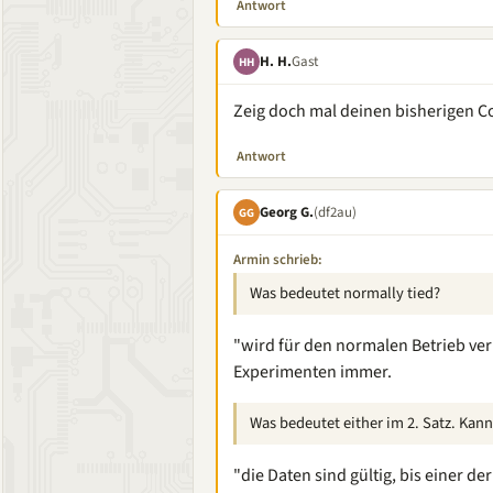
Antwort
H. H.
Gast
HH
Zeig doch mal deinen bisherigen C
Antwort
Georg G.
(df2au)
GG
Armin schrieb:
Was bedeutet normally tied?
"wird für den normalen Betrieb ve
Experimenten immer.
Was bedeutet either im 2. Satz. Kan
"die Daten sind gültig, bis einer d