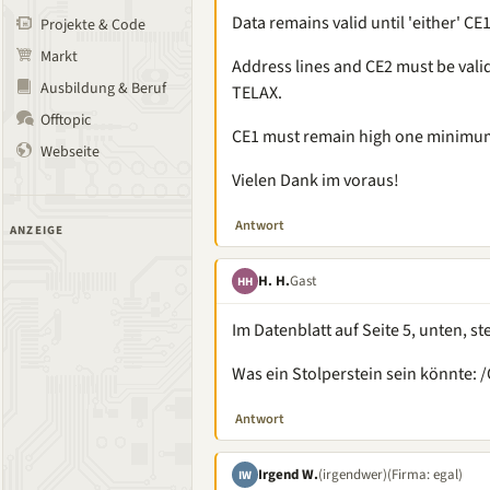
Data remains valid until 'either' CE1
Projekte & Code
Markt
Address lines and CE2 must be vali
Ausbildung & Beruf
TELAX.
Offtopic
CE1 must remain high one minimum p
Webseite
Vielen Dank im voraus!
Antwort
ANZEIGE
H. H.
Gast
HH
Im Datenblatt auf Seite 5, unten, st
Was ein Stolperstein sein könnte: /C
Antwort
Irgend W.
(irgendwer)
(Firma: egal)
IW