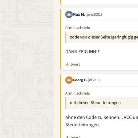
Max M.
(jens2001)
MM
Armin schrieb:
code von dieser Seite (geringfügig g
DANN ZEIG IHN!!!
Antwort
Georg G.
(df2au)
GG
Armin schrieb:
mit diesen Steuerleitungen
ohne den Code zu kennen... VCC und
Steuerleitungen.
Antwort