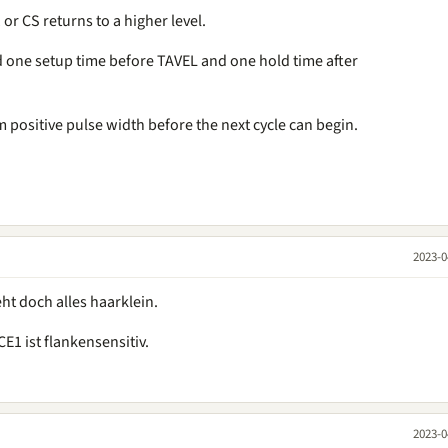
 or CS returns to a higher level.
d one setup time before TAVEL and one hold time after
ositive pulse width before the next cycle can begin.
2023-0
eht doch alles haarklein.
E1 ist flankensensitiv.
2023-0