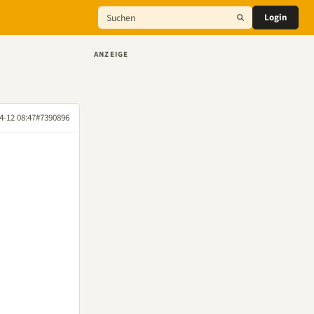
Login
ANZEIGE
4-12 08:47
#7390896