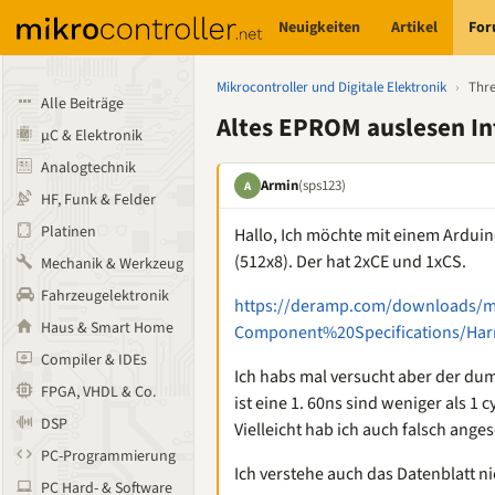
Neuigkeiten
Artikel
Fo
Mikrocontroller und Digitale Elektronik
›
Thr
Alle Beiträge
Altes EPROM auslesen Int
µC & Elektronik
Analogtechnik
Armin
(sps123)
A
HF, Funk & Felder
Platinen
Hallo, Ich möchte mit einem Ardui
(512x8). Der hat 2xCE und 1xCS.
Mechanik & Werkzeug
Fahrzeugelektronik
https://deramp.com/downloads/m
Haus & Smart Home
Component%20Specifications/Harr
Compiler & IDEs
Ich habs mal versucht aber der dump
FPGA, VHDL & Co.
ist eine 1. 60ns sind weniger als 1 
DSP
Vielleicht hab ich auch falsch ange
PC-Programmierung
Ich verstehe auch das Datenblatt nic
PC Hard- & Software