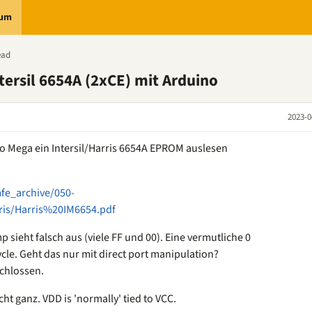
rum
ead
ersil 6654A (2xCE) mit Arduino
2023-0
no Mega ein Intersil/Harris 6654A EPROM auslesen
fe_archive/050-
is/Harris%20IM6654.pdf
 sieht falsch aus (viele FF und 00). Eine vermutliche 0
cycle. Geht das nur mit direct port manipulation?
schlossen.
ht ganz. VDD is 'normally' tied to VCC.