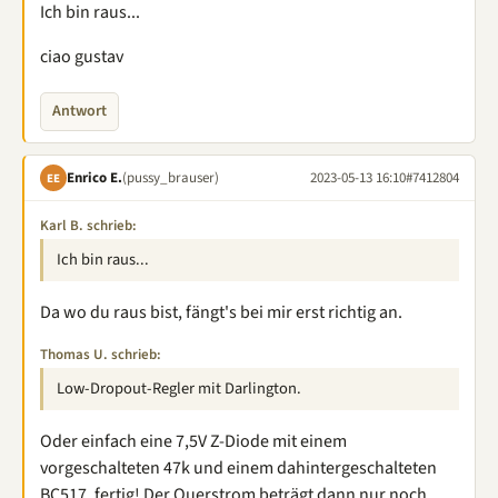
Ich bin raus...
ciao gustav
Antwort
Enrico E.
(pussy_brauser)
2023-05-13 16:10
#7412804
EE
Karl B. schrieb:
Ich bin raus...
Da wo du raus bist, fängt's bei mir erst richtig an.
Thomas U. schrieb:
Low-Dropout-Regler mit Darlington.
Oder einfach eine 7,5V Z-Diode mit einem
vorgeschalteten 47k und einem dahintergeschalteten
BC517
, fertig! Der Querstrom beträgt dann nur noch