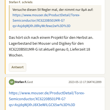
Stefan F. schrieb:
Versuche diesen 5V Regler mal, der nimmt nur 8µA auf:
https://www.mouser.de/ProductDetail/Torex-
Semiconductor/XC6220B501MR-G?
qs=AsjdqWjXhJ8fAyWcfewz2w%3D%3D
Das hört sich nach einem Projekt für den Herbst an.
Lagerbestand bei Mouser und Digikey für den
XC6220B501MR-G ist aktuell genau 0, Lieferzeit 18
Wochen.
Antwort
Stefan F.
Gast
2023-05-13 17:36
#7412899
SF
https://www.mouser.de/ProductDetail/Torex-
Semiconductor/XC6220B501PR-G?
qs=AsjdqWjXhJ8X3eWILGC65w%3D%3D