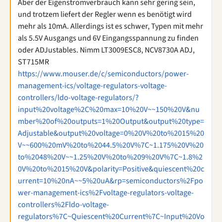
Aber der Eigenstromverbrauch kann sehr gering sein,
und trotzem liefert der Regler wenn es benötigt wird
mehr als 10mA. Allerdings ist es schwer, Typen mit mehr
als 5.5V Ausgangs und 6V Eingangsspannung zu finden
oder ADJustables. Nimm LT3009ESC8, NCV8730A ADJ,
ST715MR
https://www.mouser.de/c/semiconductors/power-
management-ics/voltage-regulators-voltage-
controllers/ldo-voltage-regulators/?
input%20voltage%2C%20max=10%20V~~150%20V&nu
mber%20of%20outputs=1%20Output&output%20type=
Adjustable&output%20voltage=0%20V%20to%2015%20
V~~600%20mV%20to%2044.5%20V%7C~1.175%20V%20
to%2048%20V~~1.25%20V%20to%209%20V%7C~1.8%2
0V%20to%2015%20V&polarity=Positive&quiescent%20c
urrent=10%20nA~~5%20uA&rp=semiconductors%2Fpo
wer-management-ics%2Fvoltage-regulators-voltage-
controllers%2Fldo-voltage-
regulators%7C~Quiescent%20Current%7C~Input%20Vo