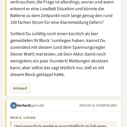
verbrauchen; die Frage ist allerdings, woran und wann
erkennt er eine LowBatt Situation und könnte die
Batterie zu dem Zeitpunkt noch lange genug den rund
100 fachen Strom für eine Alarmmeldung liefern?
Solltest Du zufällig noch einen kürzlich als leer
gemeldeten 9V Block 'rumliegen haben, kannst Du
zumindest mit diesem (und dem Spannungsregler
Deiner Wahl) mal testen, ob Dein Aktor damit noch
wenigstens ein paar (hundert) Meldungen absetzen
kann; aber selbst das sagt letztlich nur, daß es mit
diesem Block geklappt hätte.
Antwort
Gerhard
(gerry16)
2023-05-13 19:04
#7412961
G
Michi S. schrieb:
Und vermutlich sendet er ausschließlich im Fall eines