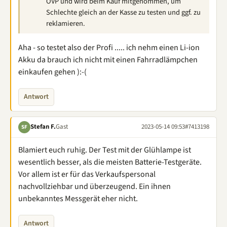
OVP und wird beim Kauf mitgenommen, um
Schlechte gleich an der Kasse zu testen und ggf. zu
reklamieren.
Aha - so testet also der Profi ..... ich nehm einen Li-ion
Akku da brauch ich nicht mit einen Fahrradlämpchen
einkaufen gehen ):-(
Antwort
Stefan F.
Gast
2023-05-14 09:53
#7413198
SF
Blamiert euch ruhig. Der Test mit der Glühlampe ist
wesentlich besser, als die meisten Batterie-Testgeräte.
Vor allem ist er für das Verkaufspersonal
nachvollziehbar und überzeugend. Ein ihnen
unbekanntes Messgerät eher nicht.
Antwort