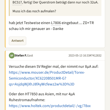
BC517
, fertig! Der Querstrom beträgt dann nur noch 32uA.
Muss ich das noch aufmalen?
hab jetzt Testweise einen
L7806
eingebaut ... ZD+TR
schau ich mir genauer an - Danke
Antwort
Stefan F.
Gast
2023-05-13 16:33
#7412832
SF
Versuche diesen 5V Regler mal, der nimmt nur 8µA auf:
https://www.mouser.de/ProductDetail/Torex-
Semiconductor/XC6220B501MR-G?
qs=AsjdqWjXhJ8fAyWcfewz2w%3D%3D
Oder den HT7850 aus Asien, mit nur 4µA
Ruhestromaufnahme:
https://www.holtek.com/productdetail/-/vg/78xx