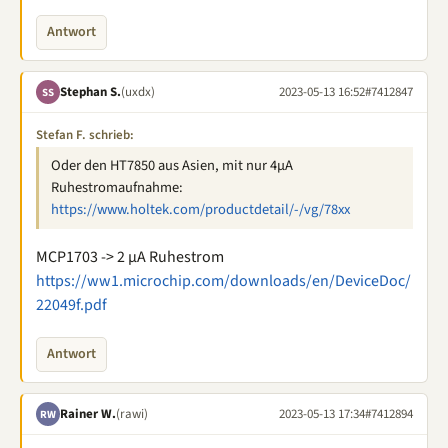
Antwort
Stephan S.
(uxdx)
2023-05-13 16:52
#7412847
SS
Stefan F. schrieb:
Oder den HT7850 aus Asien, mit nur 4µA
Ruhestromaufnahme:
https://www.holtek.com/productdetail/-/vg/78xx
MCP1703 -> 2 µA Ruhestrom
https://ww1.microchip.com/downloads/en/DeviceDoc/
22049f.pdf
Antwort
Rainer W.
(rawi)
2023-05-13 17:34
#7412894
RW