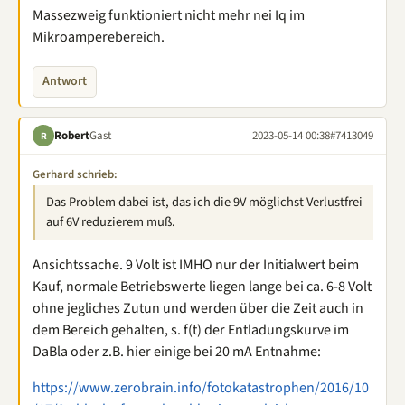
Massezweig funktioniert nicht mehr nei Iq im
Mikroamperebereich.
Antwort
Robert
Gast
2023-05-14 00:38
#7413049
R
Gerhard schrieb:
Das Problem dabei ist, das ich die 9V möglichst Verlustfrei
auf 6V reduzierem muß.
Ansichtssache. 9 Volt ist IMHO nur der Initialwert beim
Kauf, normale Betriebswerte liegen lange bei ca. 6-8 Volt
ohne jegliches Zutun und werden über die Zeit auch in
dem Bereich gehalten, s. f(t) der Entladungskurve im
DaBla oder z.B. hier einige bei 20 mA Entnahme:
https://www.zerobrain.info/fotokatastrophen/2016/10