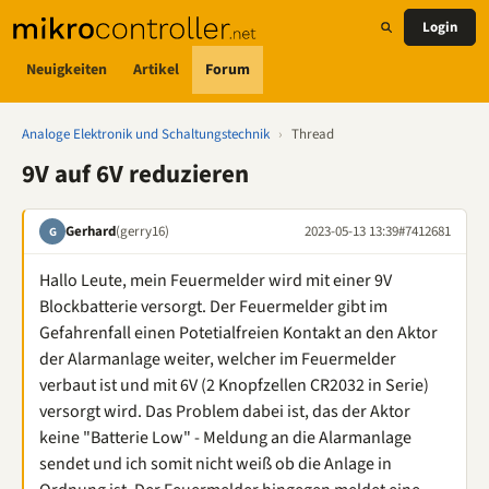
Login
Neuigkeiten
Artikel
Forum
Analoge Elektronik und Schaltungstechnik
›
Thread
9V auf 6V reduzieren
Gerhard
(gerry16)
2023-05-13 13:39
#7412681
G
Hallo Leute, mein Feuermelder wird mit einer 9V
Blockbatterie versorgt. Der Feuermelder gibt im
Gefahrenfall einen Potetialfreien Kontakt an den Aktor
der Alarmanlage weiter, welcher im Feuermelder
verbaut ist und mit 6V (2 Knopfzellen CR2032 in Serie)
versorgt wird. Das Problem dabei ist, das der Aktor
keine "Batterie Low" - Meldung an die Alarmanlage
sendet und ich somit nicht weiß ob die Anlage in