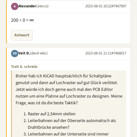
Alexander
(alecxs)
2023-08-01 20:22
#7467997
A
200 ÷ 0 = ∞
Antwort
Veit D.
(devil-elec)
2023-08-01 21:11
#7468017
VD
Troll A. schrieb:
Bisher hab ich KiCAD hauptsächlich für Schaltpläne
genutzt und dann auf Lochraster auf gut Glück verlötet.
Jetzt würde ich doch gerne auch mal den PCB Editor
nutzen um eine Platine auf Lochraster zu designen. Meine
Frage, was ist da die beste Taktik?
Raster auf 2,54mm stellen
Leiterbahnen auf der Oberseite automatisch als
Drahtbrücke ansehen?
Leiterbahnen auf der Unterseite sind immer