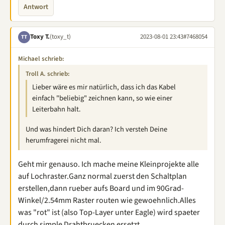
Antwort
Toxy T.
(toxy_t)
2023-08-01 23:43
#7468054
TT
Michael schrieb:
Troll A. schrieb:
Lieber wäre es mir natürlich, dass ich das Kabel
einfach "beliebig" zeichnen kann, so wie einer
Leiterbahn halt.
Und was hindert Dich daran? Ich versteh Deine
herumfragerei nicht mal.
Geht mir genauso. Ich mache meine Kleinprojekte alle
auf Lochraster.Ganz normal zuerst den Schaltplan
erstellen,dann rueber aufs Board und im 90Grad-
Winkel/2.54mm Raster routen wie gewoehnlich.Alles
was "rot" ist (also Top-Layer unter Eagle) wird spaeter
durch simple Drahtbruecken ersetzt.