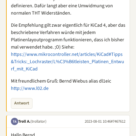
definieren. Dafür langt aber eine Umwidmung von
normalen THT Widerständen.
Die Empfehlung gilt zwar eigentlich für KiCad 4, aber das
beschriebene Verfahren würde mit jedem
Platinenlayoutprogramm funktionieren, dass ich bisher
mal verwendet habe. ;O) Siehe:
https://www.mikrocontroller.net/articles/KiCad#Tipps
&Tricks:_Lochraster/L%C3%B6tleisten_Platinen_Entwu
rf_mit_KiCad
Mit freundlichem Gruß: Bernd Wiebus alias dl1eic
http://www.l02.de
Antwort
Troll A.
(trollator)
2023-08-01 10:46
#7467612
TA
Hallo Bernd,