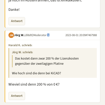
ja noch im Kostenrahmen, das ist einkalkuliert.
Danke!
Antwort
Jörg W.
(dl8dtl)
Moderator
2023-08-01 20:09
#7467988
JW
Harald K. schrieb:
Jörg W. schrieb:
Das kostet dann zwar 200 % der Lizenzkosten
gegenüber der zweilagigen Platine
Wie hoch sind die denn bei KiCAD?
Wieviel sind denn 200 % von 0 €?
Antwort