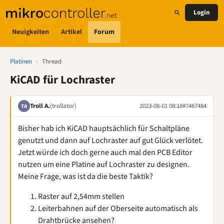
Login
Neuigkeiten
Artikel
Forum
Platinen
›
Thread
KiCAD für Lochraster
Troll A.
(trollator)
2023-08-01 08:18
#7467484
TA
Bisher hab ich KiCAD hauptsächlich für Schaltpläne
genutzt und dann auf Lochraster auf gut Glück verlötet.
Jetzt würde ich doch gerne auch mal den PCB Editor
nutzen um eine Platine auf Lochraster zu designen.
Meine Frage, was ist da die beste Taktik?
Raster auf 2,54mm stellen
Leiterbahnen auf der Oberseite automatisch als
Drahtbrücke ansehen?