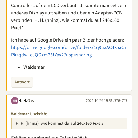
Controller auf dem LCD verbaut ist, könnte man evtl. ein
anderes Display auftreiben und über ein Adapter-PCB
verbinden. H. H. (hhinz), wie kommst du auf 240x160
Pixel?
Ich habe auf Google Drive ein paar Bilder hochgeladen:
https://drive.google.com/drive/folders/1q9uxAC4x5aOi
Pkzqdw_cJQOxm75fYax2?usp=sharing
Waldemar
Antwort
H. H.
Gast
2024-10-29 15:56
#7764707
HH
Waldemar I. schrieb:
H. H. (hhinz), wie kommst du auf 240x160 Pixel?