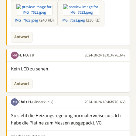
(240 KB)
(230 KB)
IMG_7622.jpeg
IMG_7623.jpeg
Antwort
H. H.
Gast
2024-10-24 18:01
#7761647
HH
Kein LCD zu sehen.
Antwort
Chris H.
(kinderklinik)
2024-10-24 18:46
#7761668
CH
So sieht die Heizungsregelung normalerweise aus. Ich
habe die Platine zum Messen ausgepackt. VG