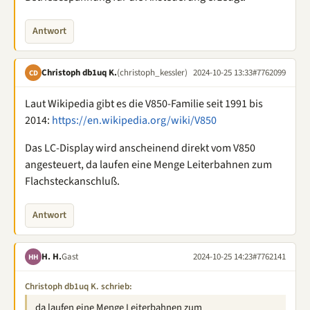
Antwort
Christoph db1uq K.
(christoph_kessler)
2024-10-25 13:33
#7762099
CD
Laut Wikipedia gibt es die V850-Familie seit 1991 bis
2014:
https://en.wikipedia.org/wiki/V850
Das LC-Display wird anscheinend direkt vom V850
angesteuert, da laufen eine Menge Leiterbahnen zum
Flachsteckanschluß.
Antwort
H. H.
Gast
2024-10-25 14:23
#7762141
HH
Christoph db1uq K. schrieb:
da laufen eine Menge Leiterbahnen zum