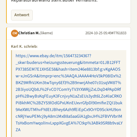
Antwort
Christian M.
(likeme)
2024-10-25 05:49
#7761833
CM
Karl K. schrieb:
https://www.ebay.de/itm/156473234367?
_skw=buderus+heizungssteuerung&itmmeta=01JB12FFT
PX738SEM7E1XHSE58&hash=item246e8813bf:g:vKgAAOS
w~xJnGSrA&itmprp=enc%3AAQAJAAAA4HoV3kP08IDx%2
BKZ9MfhVJKm3twTqny6Ef3%2B9nwrjAhe07c01sqVM8T%
2B3iyoUQb8J%2FvCO7ComYyTV3YXWRjjZxLDqD4PApDRf
pH%2BwyBsKqFEuyK3FcnjvyN1aZsEUs3ydt6LZoKIaCRKO
PiBkhMC%2BZYS9lOdGPxUKnEUxvrGfpDl90mIfxrZQI1buk
9AeXWUTMhvFYdEtJBhey6Azh9fEiEpCx9OrYD9SckHU9on
cNRjYwuPEMcj9yA8m1MxB8a5aaGlA1gbvJH%2FBVYVbrIM
TsHxBomYwqolInvLxppXGvgEA%7Ctkp%3ABk9SR8b9vaLY
ZA