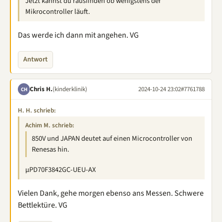
Jetzt kannst du rausfinden ob wenigstens der
Mikrocontroller läuft.
Das werde ich dann mit angehen. VG
Antwort
Chris H.
(kinderklinik)
2024-10-24 23:02
#7761788
CH
H. H. schrieb:
Achim M. schrieb:
850V und JAPAN deutet auf einen Microcontroller von
Renesas hin.
µPD70F3842GC-UEU-AX
Vielen Dank, gehe morgen ebenso ans Messen. Schwere
Bettlektüre. VG