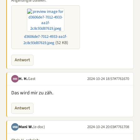
Angehängte Dateien:
d3606de7-7012-4933-aa1f-
(52 KB)
2c8c93d87619.jpeg
Antwort
H. H.
Gast
2024-10-24 18:57
#7761670
HH
Das wird mir zu zäh.
Antwort
Mani W.
(e-doc)
2024-10-24 20:03
#7761708
MW