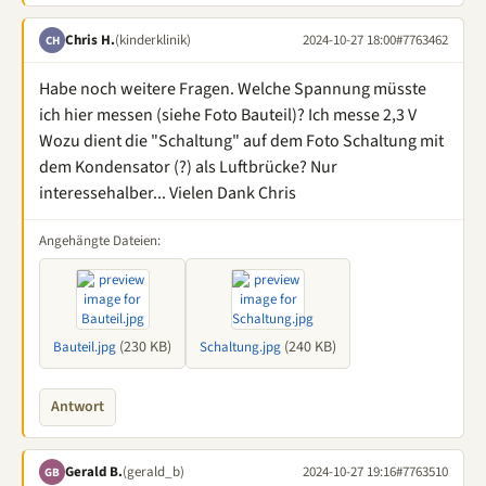
Chris H.
(kinderklinik)
2024-10-27 18:00
#7763462
CH
Habe noch weitere Fragen. Welche Spannung müsste
ich hier messen (siehe Foto Bauteil)? Ich messe 2,3 V
Wozu dient die "Schaltung" auf dem Foto Schaltung mit
dem Kondensator (?) als Luftbrücke? Nur
interessehalber... Vielen Dank Chris
Angehängte Dateien:
(230 KB)
(240 KB)
Bauteil.jpg
Schaltung.jpg
Antwort
Gerald B.
(gerald_b)
2024-10-27 19:16
#7763510
GB