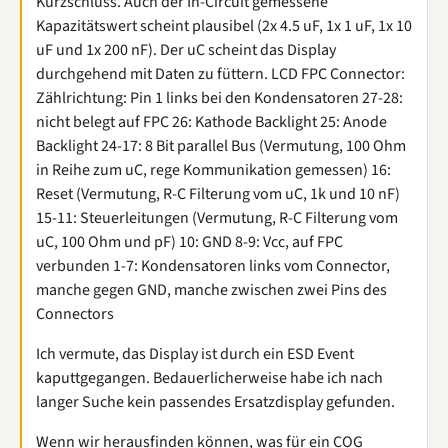
Kurzschluss. Auch der In-Circuit gemessene
Kapazitätswert scheint plausibel (2x 4.5 uF, 1x 1 uF, 1x 10
uF und 1x 200 nF). Der uC scheint das Display
durchgehend mit Daten zu füttern. LCD FPC Connector:
Zählrichtung: Pin 1 links bei den Kondensatoren 27-28:
nicht belegt auf FPC 26: Kathode Backlight 25: Anode
Backlight 24-17: 8 Bit parallel Bus (Vermutung, 100 Ohm
in Reihe zum uC, rege Kommunikation gemessen) 16:
Reset (Vermutung, R-C Filterung vom uC, 1k und 10 nF)
15-11: Steuerleitungen (Vermutung, R-C Filterung vom
uC, 100 Ohm und pF) 10: GND 8-9: Vcc, auf FPC
verbunden 1-7: Kondensatoren links vom Connector,
manche gegen GND, manche zwischen zwei Pins des
Connectors
Ich vermute, das Display ist durch ein ESD Event
kaputtgegangen. Bedauerlicherweise habe ich nach
langer Suche kein passendes Ersatzdisplay gefunden.
Wenn wir herausfinden können, was für ein COG