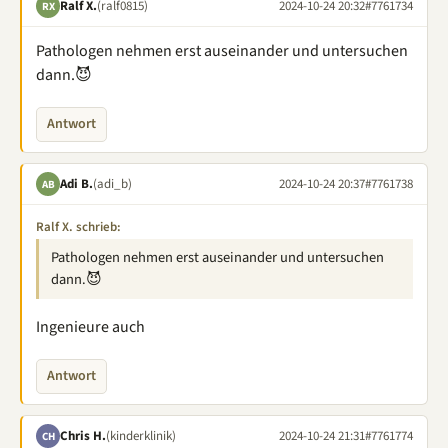
Ralf X.
(ralf0815)
2024-10-24 20:32
#7761734
RX
Pathologen nehmen erst auseinander und untersuchen
dann.😈
Antwort
Adi B.
(adi_b)
2024-10-24 20:37
#7761738
AB
Ralf X. schrieb:
Pathologen nehmen erst auseinander und untersuchen
dann.😈
Ingenieure auch
Antwort
Chris H.
(kinderklinik)
2024-10-24 21:31
#7761774
CH