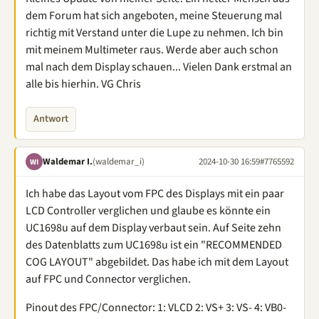
dem Forum hat sich angeboten, meine Steuerung mal
richtig mit Verstand unter die Lupe zu nehmen. Ich bin
mit meinem Multimeter raus. Werde aber auch schon
mal nach dem Display schauen... Vielen Dank erstmal an
alle bis hierhin. VG Chris
Antwort
Waldemar I.
(waldemar_i)
2024-10-30 16:59
#7765592
WI
Ich habe das Layout vom FPC des Displays mit ein paar
LCD Controller verglichen und glaube es könnte ein
UC1698u auf dem Display verbaut sein. Auf Seite zehn
des Datenblatts zum UC1698u ist ein "RECOMMENDED
COG LAYOUT" abgebildet. Das habe ich mit dem Layout
auf FPC und Connector verglichen.
Pinout des FPC/Connector: 1: VLCD 2: VS+ 3: VS- 4: VB0-