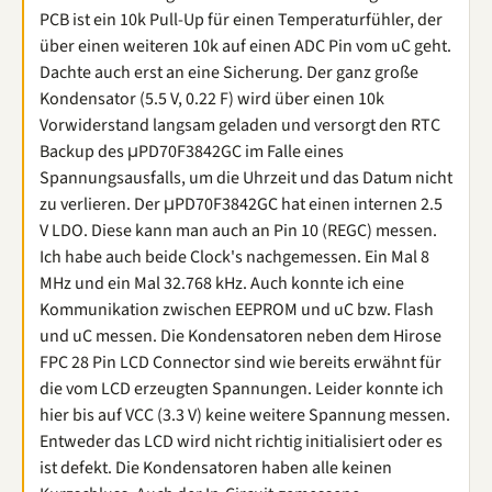
PCB ist ein 10k Pull-Up für einen Temperaturfühler, der
über einen weiteren 10k auf einen ADC Pin vom uC geht.
Dachte auch erst an eine Sicherung. Der ganz große
Kondensator (5.5 V, 0.22 F) wird über einen 10k
Vorwiderstand langsam geladen und versorgt den RTC
Backup des μPD70F3842GC im Falle eines
Spannungsausfalls, um die Uhrzeit und das Datum nicht
zu verlieren. Der μPD70F3842GC hat einen internen 2.5
V LDO. Diese kann man auch an Pin 10 (REGC) messen.
Ich habe auch beide Clock's nachgemessen. Ein Mal 8
MHz und ein Mal 32.768 kHz. Auch konnte ich eine
Kommunikation zwischen EEPROM und uC bzw. Flash
und uC messen. Die Kondensatoren neben dem Hirose
FPC 28 Pin LCD Connector sind wie bereits erwähnt für
die vom LCD erzeugten Spannungen. Leider konnte ich
hier bis auf VCC (3.3 V) keine weitere Spannung messen.
Entweder das LCD wird nicht richtig initialisiert oder es
ist defekt. Die Kondensatoren haben alle keinen