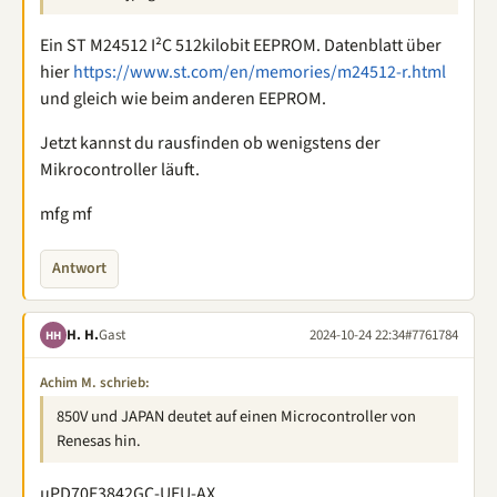
Ein ST M24512 I²C 512kilobit EEPROM. Datenblatt über
hier
https://www.st.com/en/memories/m24512-r.html
und gleich wie beim anderen EEPROM.
Jetzt kannst du rausfinden ob wenigstens der
Mikrocontroller läuft.
mfg mf
Antwort
H. H.
Gast
2024-10-24 22:34
#7761784
HH
Achim M. schrieb:
850V und JAPAN deutet auf einen Microcontroller von
Renesas hin.
µPD70F3842GC-UEU-AX