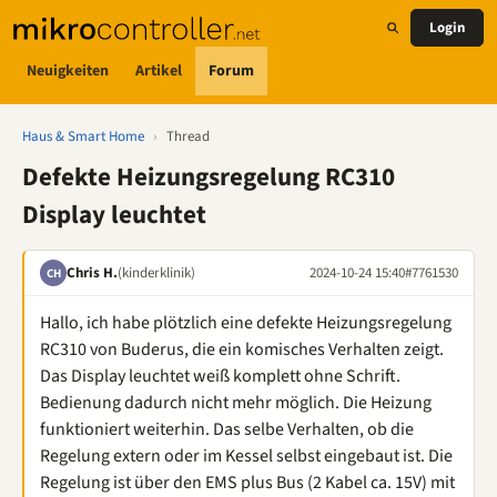
Login
Neuigkeiten
Artikel
Forum
Haus & Smart Home
›
Thread
Defekte Heizungsregelung RC310
Display leuchtet
Chris H.
(kinderklinik)
2024-10-24 15:40
#7761530
CH
Hallo, ich habe plötzlich eine defekte Heizungsregelung
RC310 von Buderus, die ein komisches Verhalten zeigt.
Das Display leuchtet weiß komplett ohne Schrift.
Bedienung dadurch nicht mehr möglich. Die Heizung
funktioniert weiterhin. Das selbe Verhalten, ob die
Regelung extern oder im Kessel selbst eingebaut ist. Die
Regelung ist über den EMS plus Bus (2 Kabel ca. 15V) mit