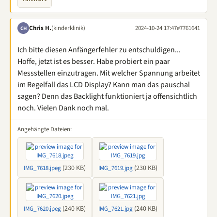
Chris H.
(kinderklinik)
2024-10-24 17:47
#7761641
CH
Ich bitte diesen Anfängerfehler zu entschuldigen...
Hoffe, jetzt ist es besser. Habe probiert ein paar
Messstellen einzutragen. Mit welcher Spannung arbeitet
im Regelfall das LCD Display? Kann man das pauschal
sagen? Denn das Backlight funktioniert ja offensichtlich
noch. Vielen Dank noch mal.
Angehängte Dateien:
(230 KB)
(230 KB)
IMG_7618.jpeg
IMG_7619.jpg
(240 KB)
(240 KB)
IMG_7620.jpeg
IMG_7621.jpg