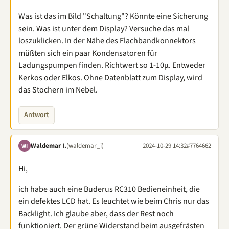
Was ist das im Bild "Schaltung"? Könnte eine Sicherung
sein. Was ist unter dem Display? Versuche das mal
loszuklicken. In der Nähe des Flachbandkonnektors
müßten sich ein paar Kondensatoren für
Ladungspumpen finden. Richtwert so 1-10µ. Entweder
Kerkos oder Elkos. Ohne Datenblatt zum Display, wird
das Stochern im Nebel.
Antwort
Waldemar I.
(waldemar_i)
2024-10-29 14:32
#7764662
WI
Hi,
ich habe auch eine Buderus RC310 Bedieneinheit, die
ein defektes LCD hat. Es leuchtet wie beim Chris nur das
Backlight. Ich glaube aber, dass der Rest noch
funktioniert. Der grüne Widerstand beim ausgefrästen