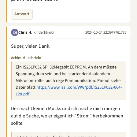
Antwort
Chris H.
(kinderklinik)
2024-10-24 22:39
#7761785
CH
Super, vielen Dank.
Achim M. schrieb:
Ein IS25LP032 SPI 32Megabit EEPROM. An dem müsste
Spannung dran sein und bei startenden/laufendem
Mikrocontroller auch rege Kommunikation. Pinout siehe
Datenblatt
https://www.issi.com/WW/pdf/IS25LP032-064-
128.pdf
Der macht keinen Mucks und ich mache mich morgen
auf die Suche, wo er eigentlich "Strom" herbekommen
sollte.