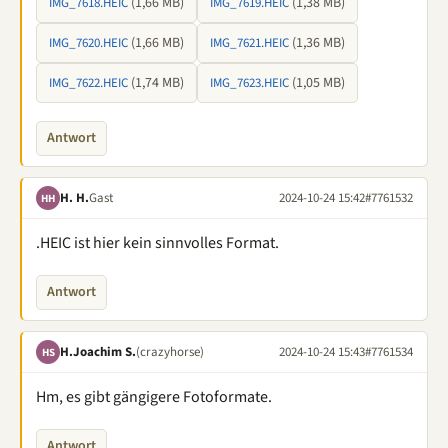
(1,66 MB)
(1,38 MB)
IMG_7618.HEIC
IMG_7619.HEIC
(1,66 MB)
(1,36 MB)
IMG_7620.HEIC
IMG_7621.HEIC
(1,74 MB)
(1,05 MB)
IMG_7622.HEIC
IMG_7623.HEIC
Antwort
H. H.
Gast
2024-10-24 15:42
#7761532
HH
.HEIC ist hier kein sinnvolles Format.
Antwort
H.Joachim S.
(crazyhorse)
2024-10-24 15:43
#7761534
HS
Hm, es gibt gängigere Fotoformate.
Antwort