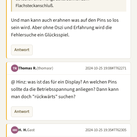
Flachsteckanschluß.
Und man kann auch erahnen was auf den Pins so los
sein wird. Aber ohne Oszi und Erfahrung wird die
Fehlersuche ein Glücksspiel.
Antwort
Thomas R.
(thomasr)
2024-10-25 19:08
#7762271
TR
@ Hinz: was ist das für ein Display? An welchen Pins
sollte da die Betriebsspannung anliegen? Dann kann
man doch "rückwärts" suchen?
Antwort
H. H.
Gast
2024-10-25 19:35
#7762305
HH