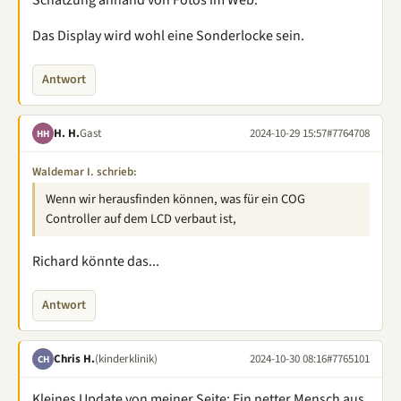
Schätzung anhand von Fotos im Web.
Das Display wird wohl eine Sonderlocke sein.
Antwort
H. H.
Gast
2024-10-29 15:57
#7764708
HH
Waldemar I. schrieb:
Wenn wir herausfinden können, was für ein COG
Controller auf dem LCD verbaut ist,
Richard könnte das...
Antwort
Chris H.
(kinderklinik)
2024-10-30 08:16
#7765101
CH
Kleines Update von meiner Seite: Ein netter Mensch aus