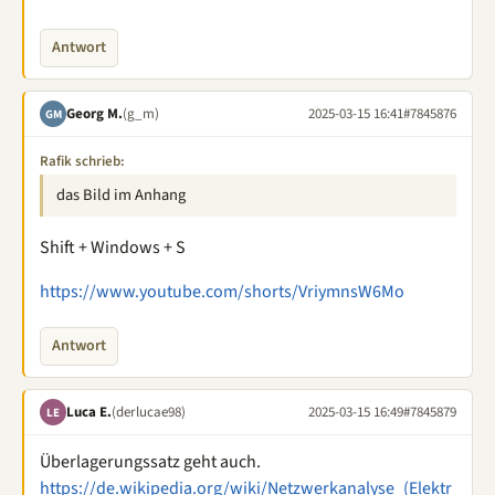
Antwort
Georg M.
(g_m)
2025-03-15 16:41
#7845876
GM
Rafik schrieb:
das Bild im Anhang
Shift + Windows + S
https://www.youtube.com/shorts/VriymnsW6Mo
Antwort
Luca E.
(derlucae98)
2025-03-15 16:49
#7845879
LE
Überlagerungssatz geht auch.
https://de.wikipedia.org/wiki/Netzwerkanalyse_(Elektr