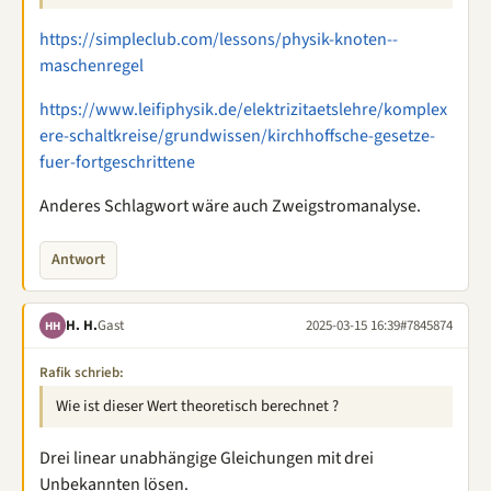
https://simpleclub.com/lessons/physik-knoten--
maschenregel
https://www.leifiphysik.de/elektrizitaetslehre/komplex
ere-schaltkreise/grundwissen/kirchhoffsche-gesetze-
fuer-fortgeschrittene
Anderes Schlagwort wäre auch Zweigstromanalyse.
Antwort
H. H.
Gast
2025-03-15 16:39
#7845874
HH
Rafik schrieb:
Wie ist dieser Wert theoretisch berechnet ?
Drei linear unabhängige Gleichungen mit drei
Unbekannten lösen.