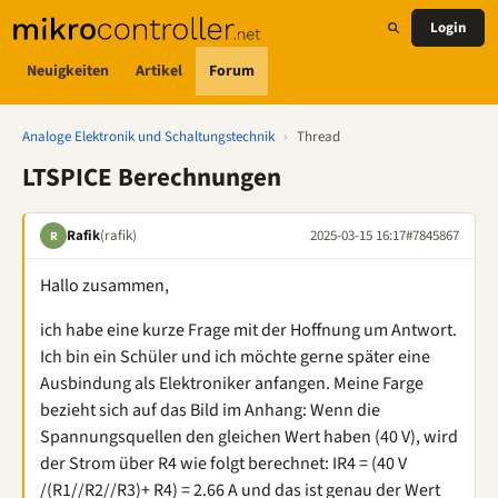
Login
Neuigkeiten
Artikel
Forum
Analoge Elektronik und Schaltungstechnik
›
Thread
LTSPICE Berechnungen
Rafik
(rafik)
2025-03-15 16:17
#7845867
R
Hallo zusammen,
ich habe eine kurze Frage mit der Hoffnung um Antwort.
Ich bin ein Schüler und ich möchte gerne später eine
Ausbindung als Elektroniker anfangen. Meine Farge
bezieht sich auf das Bild im Anhang: Wenn die
Spannungsquellen den gleichen Wert haben (40 V), wird
der Strom über R4 wie folgt berechnet: IR4 = (40 V
/(R1//R2//R3)+ R4) = 2.66 A und das ist genau der Wert