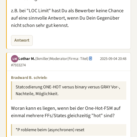
z.B. bei "LOC Limit" hast Du als Bewerber keine Chance
auf eine sinnvolle Antwort, wenn Du Dein Gegenüber
nicht schon sehr gut kennst.
Antwort
Lothar M.
(lkmiller)
Moderator
(Firma: Titel)
2025-09-04 20:48
LM
#7933274
Bradward B. schrieb:
Statcodierung ONE-HOT versus binary versus GRAY Vor-,
Nachteile, Möglichkeit.
Woran kann es liegen, wenn bei der One-Hot-FSM auf
einmal mehrere FFs/States gleichzeitig "hot" sind?
*P robleme beim (asynchronen) reset