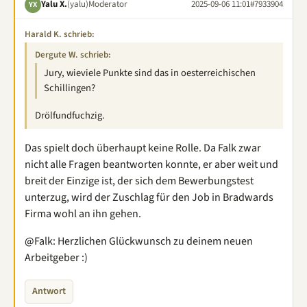
Yalu X.
(yalu)
Moderator
2025-09-06 11:01
#7933904
YX
Harald K. schrieb:
Dergute W. schrieb:
Jury, wieviele Punkte sind das in oesterreichischen
Schillingen?
Drölfundfuchzig.
Das spielt doch überhaupt keine Rolle. Da Falk zwar
nicht alle Fragen beantworten konnte, er aber weit und
breit der Einzige ist, der sich dem Bewerbungstest
unterzug, wird der Zuschlag für den Job in Bradwards
Firma wohl an ihn gehen.
@Falk: Herzlichen Glückwunsch zu deinem neuen
Arbeitgeber :)
Antwort