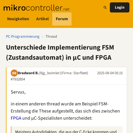
Login
Neuigkeiten
Artikel
Forum
PC-Programmierung
›
Thread
Unterschiede Implementierung FSM
(Zustandsautomat) in µC und FPGA
Bradward B.
(ltjg_boimler)
(Firma: Starfleet)
2025-09-04 05:15
BB
#7932854
Servus,
in einem anderen thread wurde am Beispiel FSM-
Erstellung die These aufgestellt, das sich dies zwischen
FPGA
und µC-Spezialisten unterscheidet:
Meistens Autodidakten, die aus der C-Ecke kommen und