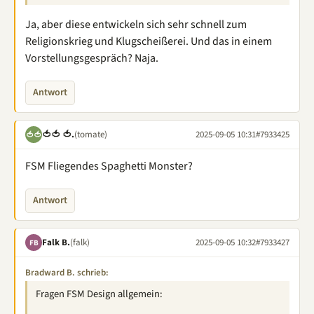
Ja, aber diese entwickeln sich sehr schnell zum
Religionskrieg und Klugscheißerei. Und das in einem
Vorstellungsgespräch? Naja.
Antwort
🍅🍅 🍅.
(tomate)
2025-09-05 10:31
#7933425
🍅🍅
FSM Fliegendes Spaghetti Monster?
Antwort
Falk B.
(falk)
2025-09-05 10:32
#7933427
FB
Bradward B. schrieb:
Fragen FSM Design allgemein: