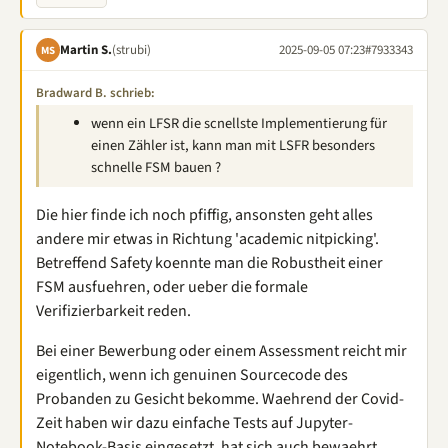
Martin S.
(strubi)
2025-09-05 07:23
#7933343
MS
Bradward B. schrieb:
wenn ein LFSR die scnellste Implementierung für
einen Zähler ist, kann man mit LSFR besonders
schnelle FSM bauen ?
Die hier finde ich noch pfiffig, ansonsten geht alles
andere mir etwas in Richtung 'academic nitpicking'.
Betreffend Safety koennte man die Robustheit einer
FSM ausfuehren, oder ueber die formale
Verifizierbarkeit reden.
Bei einer Bewerbung oder einem Assessment reicht mir
eigentlich, wenn ich genuinen Sourcecode des
Probanden zu Gesicht bekomme. Waehrend der Covid-
Zeit haben wir dazu einfache Tests auf Jupyter-
Notebook-Basis eingesetzt, hat sich auch bewaehrt.