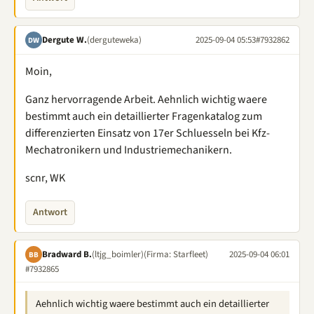
Dergute W.
(derguteweka)
2025-09-04 05:53
#7932862
DW
Moin,
Ganz hervorragende Arbeit. Aehnlich wichtig waere
bestimmt auch ein detaillierter Fragenkatalog zum
differenzierten Einsatz von 17er Schluesseln bei Kfz-
Mechatronikern und Industriemechanikern.
scnr, WK
Antwort
Bradward B.
(ltjg_boimler)
(Firma: Starfleet)
2025-09-04 06:01
BB
#7932865
Aehnlich wichtig waere bestimmt auch ein detaillierter