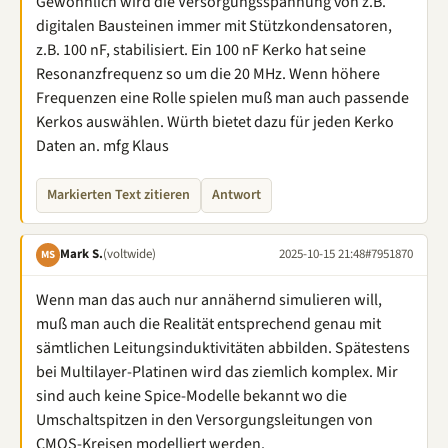
Gewöhnlich wird die Versorgungsspannung von z.B.
digitalen Bausteinen immer mit Stützkondensatoren,
z.B. 100 nF, stabilisiert. Ein 100 nF Kerko hat seine
Resonanzfrequenz so um die 20 MHz. Wenn höhere
Frequenzen eine Rolle spielen muß man auch passende
Kerkos auswählen. Würth bietet dazu für jeden Kerko
Daten an. mfg Klaus
Markierten Text zitieren
Antwort
Mark S.
(voltwide)
2025-10-15 21:48
#7951870
MS
Wenn man das auch nur annähernd simulieren will,
muß man auch die Realität entsprechend genau mit
sämtlichen Leitungsinduktivitäten abbilden. Spätestens
bei Multilayer-Platinen wird das ziemlich komplex. Mir
sind auch keine Spice-Modelle bekannt wo die
Umschaltspitzen in den Versorgungsleitungen von
CMOS-Kreisen modelliert werden.