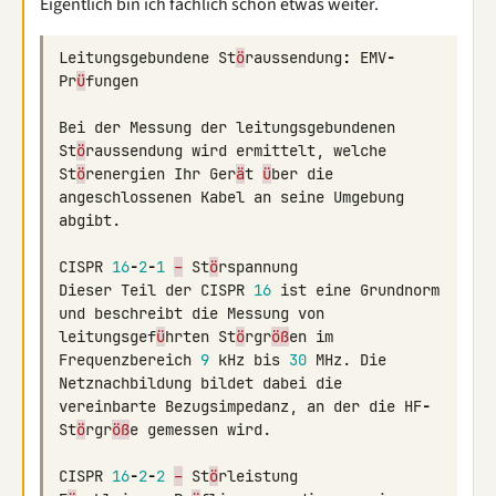
Eigentlich bin ich fachlich schon etwas weiter.
Leitungsgebundene
St
ö
raussendung
:
EMV
-
Pr
ü
fungen
Bei
der
Messung
der
leitungsgebundenen
St
ö
raussendung
wird
ermittelt
,
welche
St
ö
renergien
Ihr
Ger
ä
t
ü
ber
die
angeschlossenen
Kabel
an
seine
Umgebung
abgibt
.
CISPR
16
-
2
-
1
–
St
ö
rspannung
Dieser
Teil
der
CISPR
16
ist
eine
Grundnorm
und
beschreibt
die
Messung
von
leitungsgef
ü
hrten
St
ö
rgr
öß
en
im
Frequenzbereich
9
kHz
bis
30
MHz
.
Die
Netznachbildung
bildet
dabei
die
vereinbarte
Bezugsimpedanz
,
an
der
die
HF
-
St
ö
rgr
öß
e
gemessen
wird
.
CISPR
16
-
2
-
2
–
St
ö
rleistung