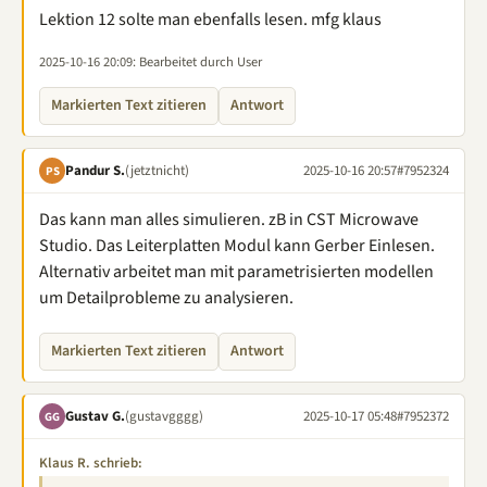
Lektion 12 solte man ebenfalls lesen. mfg klaus
2025-10-16 20:09
: Bearbeitet durch User
Markierten Text zitieren
Antwort
Pandur S.
(jetztnicht)
2025-10-16 20:57
#7952324
PS
Das kann man alles simulieren. zB in CST Microwave
Studio. Das Leiterplatten Modul kann Gerber Einlesen.
Alternativ arbeitet man mit parametrisierten modellen
um Detailprobleme zu analysieren.
Markierten Text zitieren
Antwort
Gustav G.
(gustavgggg)
2025-10-17 05:48
#7952372
GG
Klaus R. schrieb: