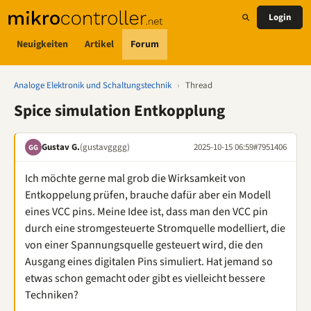
Login
Neuigkeiten
Artikel
Forum
Analoge Elektronik und Schaltungstechnik
›
Thread
Spice simulation Entkopplung
Gustav G.
(gustavgggg)
2025-10-15 06:59
#7951406
GG
Ich möchte gerne mal grob die Wirksamkeit von
Entkoppelung prüfen, brauche dafür aber ein Modell
eines VCC pins. Meine Idee ist, dass man den VCC pin
durch eine stromgesteuerte Stromquelle modelliert, die
von einer Spannungsquelle gesteuert wird, die den
Ausgang eines digitalen Pins simuliert. Hat jemand so
etwas schon gemacht oder gibt es vielleicht bessere
Techniken?