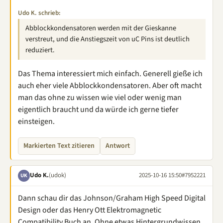
Udo K. schrieb:
Abblockkondensatoren werden mit der Gieskanne
verstreut, und die Anstiegszeit von uC Pins ist deutlich
reduziert.
Das Thema interessiert mich einfach. Generell gieße ich
auch eher viele Abblockkondensatoren. Aber oft macht
man das ohne zu wissen wie viel oder wenig man
eigentlich braucht und da würde ich gerne tiefer
einsteigen.
Markierten Text zitieren
Antwort
Udo K.
(udok)
2025-10-16 15:50
#7952221
UK
Dann schau dir das Johnson/Graham High Speed Digital
Design oder das Henry Ott Elektromagnetic
Compatibility Buch an. Ohne etwas Hintergrundwissen