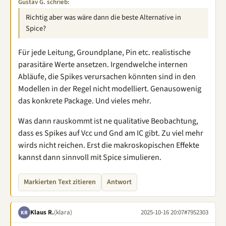
Gustav G. schrieb:
Richtig aber was wäre dann die beste Alternative in
Spice?
Für jede Leitung, Groundplane, Pin etc. realistische
parasitäre Werte ansetzen. Irgendwelche internen
Abläufe, die Spikes verursachen könnten sind in den
Modellen in der Regel nicht modelliert. Genausowenig
das konkrete Package. Und vieles mehr.
Was dann rauskommt ist ne qualitative Beobachtung,
dass es Spikes auf Vcc und Gnd am IC gibt. Zu viel mehr
wirds nicht reichen. Erst die makroskopischen Effekte
kannst dann sinnvoll mit Spice simulieren.
Markierten Text zitieren
Antwort
Klaus R.
(klara)
2025-10-16 20:07
#7952303
KR