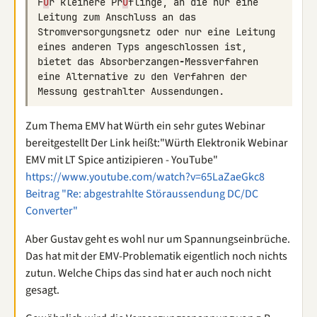
F
ü
r
kleinere
Pr
ü
flinge
,
an
die
nur
eine
Leitung
zum
Anschluss
an
das
Stromversorgungsnetz
oder
nur
eine
Leitung
eines
anderen
Typs
angeschlossen
ist
,
bietet
das
Absorberzangen
-
Messverfahren
eine
Alternative
zu
den
Verfahren
der
Messung
gestrahlter
Aussendungen
.
Zum Thema EMV hat Würth ein sehr gutes Webinar
bereitgestellt Der Link heißt:"Würth Elektronik Webinar
EMV mit LT Spice antizipieren - YouTube"
https://www.youtube.com/watch?v=65LaZaeGkc8
Beitrag "Re: abgestrahlte Störaussendung DC/DC
Converter"
Aber Gustav geht es wohl nur um Spannungseinbrüche.
Das hat mit der EMV-Problematik eigentlich noch nichts
zutun. Welche Chips das sind hat er auch noch nicht
gesagt.