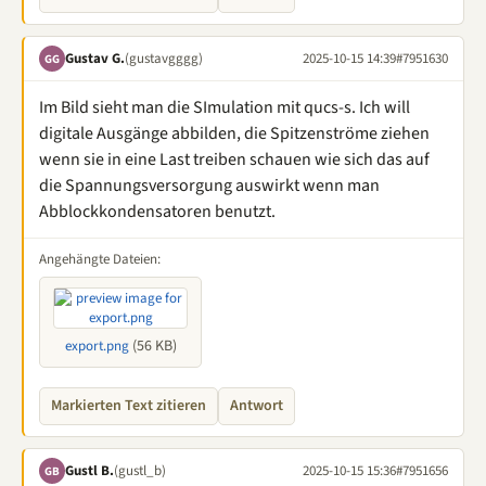
Gustav G.
(gustavgggg)
2025-10-15 14:39
#7951630
GG
Im Bild sieht man die SImulation mit qucs-s. Ich will
digitale Ausgänge abbilden, die Spitzenströme ziehen
wenn sie in eine Last treiben schauen wie sich das auf
die Spannungsversorgung auswirkt wenn man
Abblockkondensatoren benutzt.
Angehängte Dateien:
(56 KB)
export.png
Markierten Text zitieren
Antwort
Gustl B.
(gustl_b)
2025-10-15 15:36
#7951656
GB