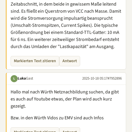
Zeitabschnitt, in dem beide in gewissem Maße leitend
sind. Es fließt ein Querstrom von VCC nach Masse. Damit
wird die Stromversorgung impulsartig beansprucht
(Umschalt-Stromspitzen, Current Spikes). Die typische
Größenordnung bei einem Standard-TTL-Gatter: 10 mA
für 6 ns. Ein weiterer zeitweiliger Strombedarf entsteht
durch das Umladen der "Lastkapazität" am Ausgang.
Markierten Text zitieren
Antwort
Luka
Gast
2025-10-18 05:17
#7952896
L
Hallo mal nach Würth Netznachbildung suchen, da gibt
es auch auf Youtube etwas, der Plan wird auch kurz
gezeigt.
Bzw. in den Würth Vidos zu EMV sind auch Infos