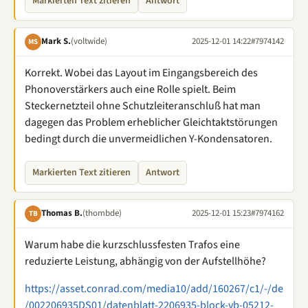
Markierten Text zitieren
Antwort
Mark S.
(voltwide)
2025-12-01 14:22
#7974142
MS
Korrekt. Wobei das Layout im Eingangsbereich des
Phonoverstärkers auch eine Rolle spielt. Beim
Steckernetzteil ohne Schutzleiteranschluß hat man
dagegen das Problem erheblicher Gleichtaktstörungen
bedingt durch die unvermeidlichen Y-Kondensatoren.
Markierten Text zitieren
Antwort
Thomas B.
(thombde)
2025-12-01 15:23
#7974162
TB
Warum habe die kurzschlussfesten Trafos eine
reduzierte Leistung, abhängig von der Aufstellhöhe?
https://asset.conrad.com/media10/add/160267/c1/-/de
/002206935DS01/datenblatt-2206935-block-vb-05212-