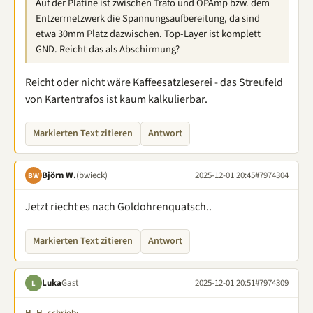
Auf der Platine ist zwischen Trafo und OPAmp bzw. dem
Entzerrnetzwerk die Spannungsaufbereitung, da sind
etwa 30mm Platz dazwischen. Top-Layer ist komplett
GND. Reicht das als Abschirmung?
Reicht oder nicht wäre Kaffeesatzleserei - das Streufeld
von Kartentrafos ist kaum kalkulierbar.
Markierten Text zitieren
Antwort
Björn W.
(bwieck)
2025-12-01 20:45
#7974304
BW
Jetzt riecht es nach Goldohrenquatsch..
Markierten Text zitieren
Antwort
Luka
Gast
2025-12-01 20:51
#7974309
L