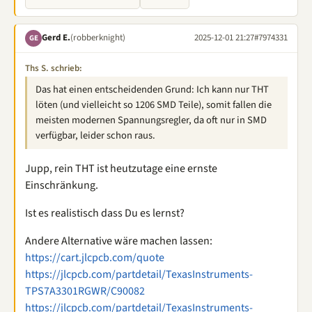
Gerd E.
(robberknight)
2025-12-01 21:27
#7974331
GE
Ths S. schrieb:
Das hat einen entscheidenden Grund: Ich kann nur THT
löten (und vielleicht so 1206 SMD Teile), somit fallen die
meisten modernen Spannungsregler, da oft nur in SMD
verfügbar, leider schon raus.
Jupp, rein THT ist heutzutage eine ernste
Einschränkung.
Ist es realistisch dass Du es lernst?
Andere Alternative wäre machen lassen:
https://cart.jlcpcb.com/quote
https://jlcpcb.com/partdetail/TexasInstruments-
TPS7A3301RGWR/C90082
https://jlcpcb.com/partdetail/TexasInstruments-