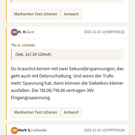
Markierten Text zitieren
Antwort
H. H.
Gast
2025-12-01 13:55
#7974132
HH
Ths S. schrieb:
(Sek. 2x7,5V 120mA)
Du brauchst keinen mit zwei Sekundärspannungen, das
geht auch mit Delonschaltung. Und wenn der Trafo
mehr Spannung hat, dann können die Siebelkos kleiner
ausfallen. Die 78L06/79L06 vertragen 30V
Eingangsspannung.
Markierten Text zitieren
Antwort
Mark S.
(voltwide)
2025-12-01 13:57
#7974134
MS