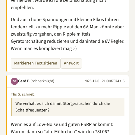
vermeiden, würde ich die Delonschaltung nicht
empfehlen.
Und auch hohe Spannungen mit kleinen Elkos führen
tendenzielll zu mehr Ripple auf den 6V. Man könnte aber
zweistufig vorgehen, den Ripple mittels
Gyratorschaltung reduzieren und dahinter die 6V Regler.
Wenn man es kompliziert mag :-)
Markierten Text zitieren
Antwort
Gerd E.
(robberknight)
2025-12-01 21:00
#7974315
GE
Ths S. schrieb:
Wie verhält es sich da mit Störgeräuschen durch die
Schaltfrequenzen?
Wenn es auf Low-Noise und guten PSRR ankommt:
Warum dann so "alte Möhrchen" wie den 78L06?