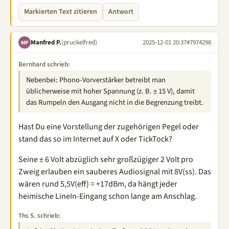
Markierten Text zitieren
Antwort
Manfred P.
(pruckelfred)
2025-12-01 20:37
#7974298
MP
Bernhard schrieb:
Nebenbei: Phono-Vorverstärker betreibt man
üblicherweise mit hoher Spannung (z. B. ± 15 V), damit
das Rumpeln den Ausgang nicht in die Begrenzung treibt.
Hast Du eine Vorstellung der zugehörigen Pegel oder
stand das so im Internet auf X oder TickTock?
Seine ± 6 Volt abzüglich sehr großzügiger 2 Volt pro
Zweig erlauben ein sauberes Audiosignal mit 8V(ss). Das
wären rund 5,5V(eff) = +17dBm, da hängt jeder
heimische LineIn-Eingang schon lange am Anschlag.
Ths S. schrieb: