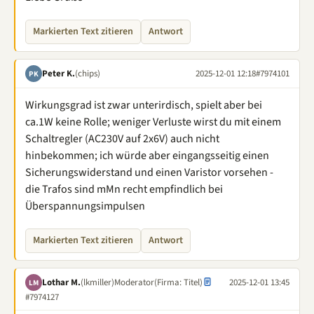
Markierten Text zitieren
Antwort
Peter K.
(chips)
2025-12-01 12:18
#7974101
PK
Wirkungsgrad ist zwar unterirdisch, spielt aber bei
ca.1W keine Rolle; weniger Verluste wirst du mit einem
Schaltregler (AC230V auf 2x6V) auch nicht
hinbekommen; ich würde aber eingangsseitig einen
Sicherungswiderstand und einen Varistor vorsehen -
die Trafos sind mMn recht empfindlich bei
Überspannungsimpulsen
Markierten Text zitieren
Antwort
Lothar M.
(lkmiller)
Moderator
(Firma: Titel)
2025-12-01 13:45
LM
#7974127