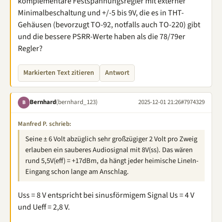
komplementäre Festspannungsregler mit externer
Minimalbeschaltung und +/-5 bis 9V, die es in THT-
Gehäusen (bevorzugt TO-92, notfalls auch TO-220) gibt
und die bessere PSRR-Werte haben als die 78/79er
Regler?
Markierten Text zitieren
Antwort
Bernhard
(bernhard_123)
2025-12-01 21:26
#7974329
B
Manfred P. schrieb:
Seine ± 6 Volt abzüglich sehr großzügiger 2 Volt pro Zweig
erlauben ein sauberes Audiosignal mit 8V(ss). Das wären
rund 5,5V(eff) = +17dBm, da hängt jeder heimische LineIn-
Eingang schon lange am Anschlag.
Uss = 8 V entspricht bei sinusförmigem Signal Us = 4 V
und Ueff = 2,8 V.