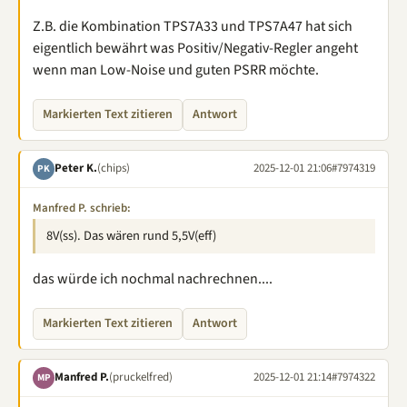
Z.B. die Kombination TPS7A33 und TPS7A47 hat sich
eigentlich bewährt was Positiv/Negativ-Regler angeht
wenn man Low-Noise und guten PSRR möchte.
Markierten Text zitieren
Antwort
Peter K.
(chips)
2025-12-01 21:06
#7974319
PK
Manfred P. schrieb:
8V(ss). Das wären rund 5,5V(eff)
das würde ich nochmal nachrechnen....
Markierten Text zitieren
Antwort
Manfred P.
(pruckelfred)
2025-12-01 21:14
#7974322
MP