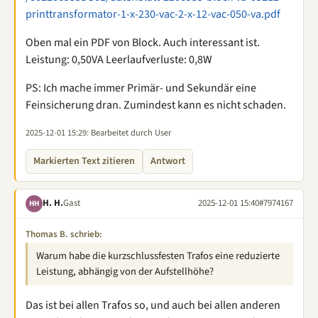
printtransformator-1-x-230-vac-2-x-12-vac-050-va.pdf
Oben mal ein PDF von Block. Auch interessant ist.
Leistung: 0,50VA Leerlaufverluste: 0,8W
PS: Ich mache immer Primär- und Sekundär eine
Feinsicherung dran. Zumindest kann es nicht schaden.
2025-12-01 15:29
: Bearbeitet durch User
Markierten Text zitieren
Antwort
H. H.
Gast
2025-12-01 15:40
#7974167
HH
Thomas B. schrieb:
Warum habe die kurzschlussfesten Trafos eine reduzierte
Leistung, abhängig von der Aufstellhöhe?
Das ist bei allen Trafos so, und auch bei allen anderen