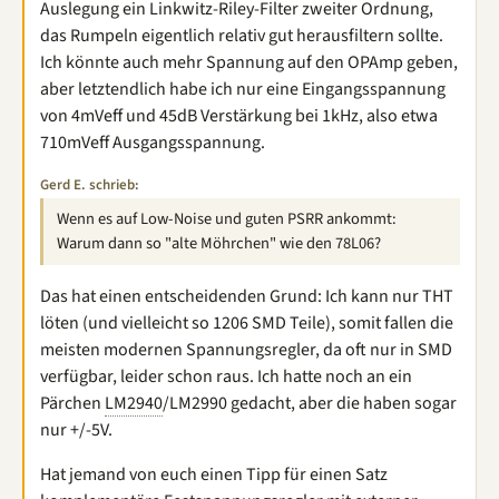
Auslegung ein Linkwitz-Riley-Filter zweiter Ordnung,
das Rumpeln eigentlich relativ gut herausfiltern sollte.
Ich könnte auch mehr Spannung auf den OPAmp geben,
aber letztendlich habe ich nur eine Eingangsspannung
von 4mVeff und 45dB Verstärkung bei 1kHz, also etwa
710mVeff Ausgangsspannung.
Gerd E. schrieb:
Wenn es auf Low-Noise und guten PSRR ankommt:
Warum dann so "alte Möhrchen" wie den 78L06?
Das hat einen entscheidenden Grund: Ich kann nur THT
löten (und vielleicht so 1206 SMD Teile), somit fallen die
meisten modernen Spannungsregler, da oft nur in SMD
verfügbar, leider schon raus. Ich hatte noch an ein
Pärchen
LM2940
/LM2990 gedacht, aber die haben sogar
nur +/-5V.
Hat jemand von euch einen Tipp für einen Satz