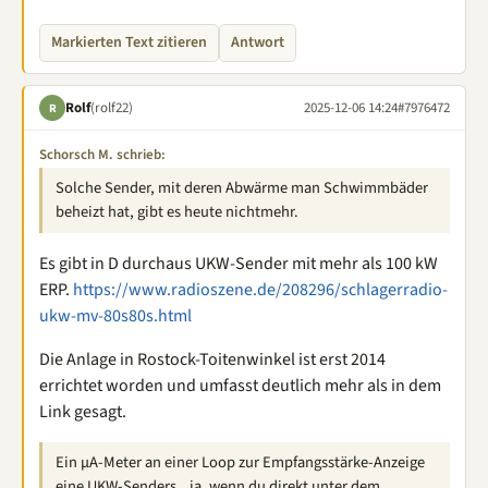
Markierten Text zitieren
Antwort
Rolf
(rolf22)
2025-12-06 14:24
#7976472
R
Schorsch M. schrieb:
Solche Sender, mit deren Abwärme man Schwimmbäder
beheizt hat, gibt es heute nichtmehr.
Es gibt in D durchaus UKW-Sender mit mehr als 100 kW
ERP.
https://www.radioszene.de/208296/schlagerradio-
ukw-mv-80s80s.html
Die Anlage in Rostock-Toitenwinkel ist erst 2014
errichtet worden und umfasst deutlich mehr als in dem
Link gesagt.
Ein µA-Meter an einer Loop zur Empfangsstärke-Anzeige
eine UKW-Senders...ja, wenn du direkt unter dem