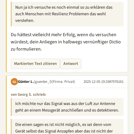
Nun ja ich versuche es noch einmal so zu erklären das
auch Menschen mit Resilienz Problemen das wohl
verstehen.
Du hättest vielleicht mehr Erfolg, wenn du versuchen
würdest, dein Anliegen in halbwegs vernünftiger Dictio
zu formulieren.
Markierten Text zitieren
Antwort
Günter L.
(guenter_l)
(Firma: Privat)
2025-12-05 19:33
#7976161
GL
von Georg S. schrieb:
Ich möchte nur das Signal was aus der Luft zur Antenne
geht an einem Messgerät anschließen und es detektieren.
Die einen sagen es ist nicht möglich, es sei denn vom
Gerät selbst das Signal Anzapfen aber das ist nicht der