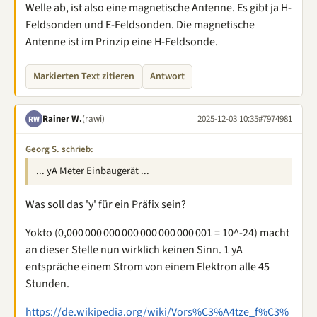
Welle ab, ist also eine magnetische Antenne. Es gibt ja H-
Feldsonden und E-Feldsonden. Die magnetische
Antenne ist im Prinzip eine H-Feldsonde.
Markierten Text zitieren
Antwort
Rainer W.
(rawi)
2025-12-03 10:35
#7974981
RW
Georg S. schrieb:
... yA Meter Einbaugerät ...
Was soll das 'y' für ein Präfix sein?
Yokto (0,000 000 000 000 000 000 000 001 = 10^-24) macht
an dieser Stelle nun wirklich keinen Sinn. 1 yA
entspräche einem Strom von einem Elektron alle 45
Stunden.
https://de.wikipedia.org/wiki/Vors%C3%A4tze_f%C3%