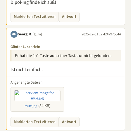
Dipol-Ing finde ich süß!
Markierten Text zitieren
Antwort
Georg M.
(g_m)
2025-12-03 12:42
#7975044
GM
Günter L. schrieb:
Er hat die "µ"-Taste auf seiner Tastatur nicht gefunden.
Ist nicht einfach.
Angehängte Dateien:
(34 KB)
mue.jpg
Markierten Text zitieren
Antwort