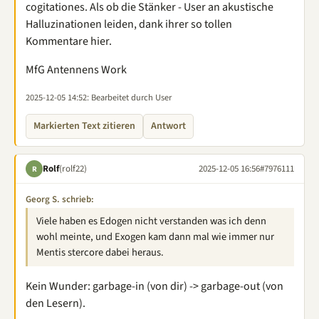
cogitationes. Als ob die Stänker - User an akustische
Halluzinationen leiden, dank ihrer so tollen
Kommentare hier.
MfG Antennens Work
2025-12-05 14:52
: Bearbeitet durch User
Markierten Text zitieren
Antwort
Rolf
(rolf22)
2025-12-05 16:56
#7976111
R
Georg S. schrieb:
Viele haben es Edogen nicht verstanden was ich denn
wohl meinte, und Exogen kam dann mal wie immer nur
Mentis stercore dabei heraus.
Kein Wunder: garbage-in (von dir) -> garbage-out (von
den Lesern).