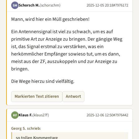
Schorsch M.
(schorschm)
2025-12-05 20:18
#7976172
SM
Mann, wird hier ein Müll geschrieben!
Ein Antennensignal ist viel zu schwach, um es auf
primitive Art zur Anzeige zu bringen. Der gängige Weg
ist, das Signal erstmal zu verstärken, was ein
herkömmlicher Empfänger sowieso tut, um es dann,
meist aus der ZF, auszukoppeln und zur Anzeige zu
bringen.
Die Wege hierzu sind vielfältig.
Markierten Text zitieren
Antwort
Klaus F.
(klaus27f)
2025-12-06 12:50
#7976442
KF
Georg S. schrieb:
so tollen Kommentare