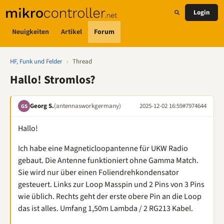
Login
Neuigkeiten
Artikel
Forum
HF, Funk und Felder
›
Thread
Hallo! Stromlos?
Georg S.
(antennasworkgermany)
2025-12-02 16:59
#7974644
GS
Hallo!
Ich habe eine Magneticloopantenne für UKW Radio
gebaut. Die Antenne funktioniert ohne Gamma Match.
Sie wird nur über einen Foliendrehkondensator
gesteuert. Links zur Loop Masspin und 2 Pins von 3 Pins
wie üblich. Rechts geht der erste obere Pin an die Loop
das ist alles. Umfang 1,50m Lambda / 2 RG213 Kabel.