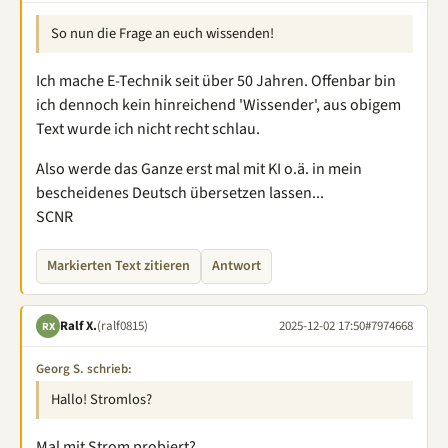
So nun die Frage an euch wissenden!
Ich mache E-Technik seit über 50 Jahren. Offenbar bin
ich dennoch kein hinreichend 'Wissender', aus obigem
Text wurde ich nicht recht schlau.
Also werde das Ganze erst mal mit KI o.ä. in mein
bescheidenes Deutsch übersetzen lassen...
SCNR
Markierten Text zitieren
Antwort
Ralf X.
(ralf0815)
2025-12-02 17:50
#7974668
RX
Georg S. schrieb:
Hallo! Stromlos?
Mal mit Strom probiert?