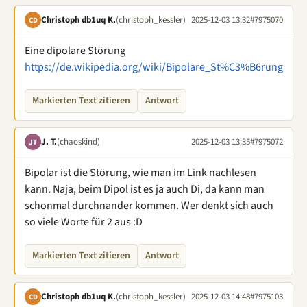
Christoph db1uq K.
(christoph_kessler)
2025-12-03 13:32
#7975070
CD
Eine dipolare Störung
https://de.wikipedia.org/wiki/Bipolare_St%C3%B6rung
Markierten Text zitieren
Antwort
J. T.
(chaoskind)
2025-12-03 13:35
#7975072
JT
Bipolar ist die Störung, wie man im Link nachlesen
kann. Naja, beim Dipol ist es ja auch Di, da kann man
schonmal durchnander kommen. Wer denkt sich auch
so viele Worte für 2 aus :D
Markierten Text zitieren
Antwort
Christoph db1uq K.
(christoph_kessler)
2025-12-03 14:48
#7975103
CD