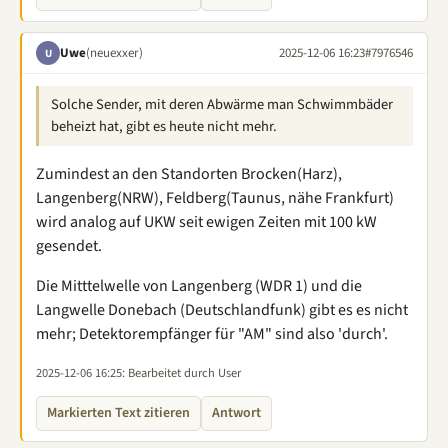
Uwe
(neuexxer)
2025-12-06 16:23
#7976546
U
Solche Sender, mit deren Abwärme man Schwimmbäder
beheizt hat, gibt es heute nicht mehr.
Zumindest an den Standorten Brocken(Harz),
Langenberg(NRW), Feldberg(Taunus, nähe Frankfurt)
wird analog auf UKW seit ewigen Zeiten mit 100 kW
gesendet.
Die Mitttelwelle von Langenberg (WDR 1) und die
Langwelle Donebach (Deutschlandfunk) gibt es es nicht
mehr; Detektorempfänger für "AM" sind also 'durch'.
2025-12-06 16:25
: Bearbeitet durch User
Markierten Text zitieren
Antwort