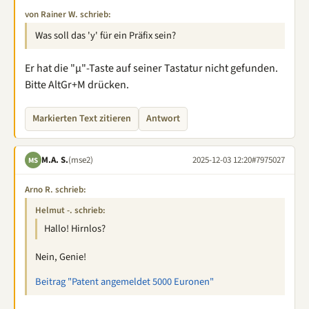
von Rainer W. schrieb:
Was soll das 'y' für ein Präfix sein?
Er hat die "µ"-Taste auf seiner Tastatur nicht gefunden.
Bitte AltGr+M drücken.
Markierten Text zitieren
Antwort
M.A. S.
(mse2)
2025-12-03 12:20
#7975027
MS
Arno R. schrieb:
Helmut -. schrieb:
Hallo! Hirnlos?
Nein, Genie!
Beitrag "Patent angemeldet 5000 Euronen"