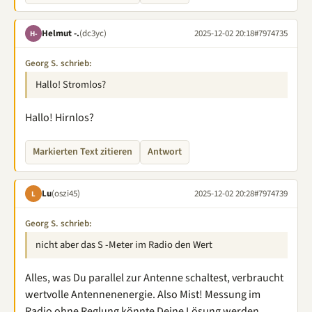
Helmut -.
(dc3yc)
2025-12-02 20:18
#7974735
H-
Georg S. schrieb:
Hallo! Stromlos?
Hallo! Hirnlos?
Markierten Text zitieren
Antwort
Lu
(oszi45)
2025-12-02 20:28
#7974739
L
Georg S. schrieb:
nicht aber das S -Meter im Radio den Wert
Alles, was Du parallel zur Antenne schaltest, verbraucht
wertvolle Antennenenergie. Also Mist! Messung im
Radio ohne Reglung könnte Deine Lösung werden.