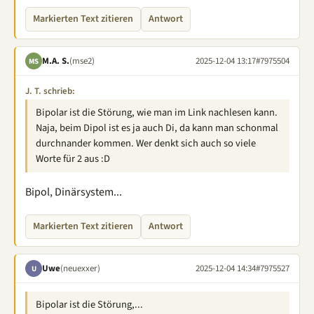
Markierten Text zitieren
Antwort
M.A. S.
(mse2)
2025-12-04 13:17
#7975504
MS
J. T. schrieb:
Bipolar ist die Störung, wie man im Link nachlesen kann.
Naja, beim Dipol ist es ja auch Di, da kann man schonmal
durchnander kommen. Wer denkt sich auch so viele
Worte für 2 aus :D
Bipol, Dinärsystem...
Markierten Text zitieren
Antwort
Uwe
(neuexxer)
2025-12-04 14:34
#7975527
U
Bipolar ist die Störung,...