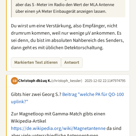
aber das S -Meter im Radio den Wert der MLA Antenne
über einen yA Meter Einbaugerät anzeigen lassen.
Du wirst um eine Verstärkung, also Empfänger, nicht
drumrum kommen, weil nur wenige µV ankommen. Es
sei denn, du bist im absoluten Nahbereich des Senders,
dann geht es mit üblichen Detektorschaltung.
Markierten Text zitieren
Antwort
Christoph db1uq K.
(christoph_kessler)
2025-12-02 22:11
#7974795
CD
Gibts hier zwei Georg S.?
Beitrag "welche PA für QO-100
uplink?"
Zur Magnetloop mit Gamma-Match gibts einen
Wikipedia-Artikel
https://de.wikipedia.org/wiki/Magnetantenne
da sind
aber viele unterschiedliche Antennentypen