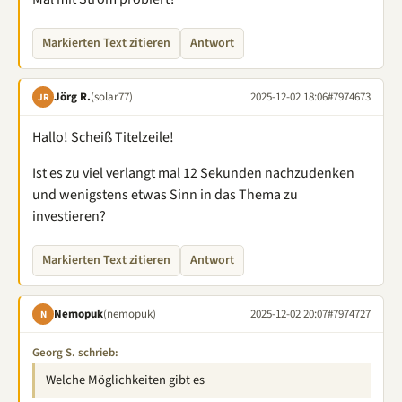
Markierten Text zitieren
Antwort
Jörg R.
(solar77)
2025-12-02 18:06
#7974673
JR
Hallo! Scheiß Titelzeile!
Ist es zu viel verlangt mal 12 Sekunden nachzudenken
und wenigstens etwas Sinn in das Thema zu
investieren?
Markierten Text zitieren
Antwort
Nemopuk
(nemopuk)
2025-12-02 20:07
#7974727
N
Georg S. schrieb:
Welche Möglichkeiten gibt es