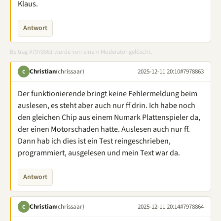
Klaus.
Antwort
Beitrag #7978861 wurde von einem Moderator gelöscht.
Christian
(chrissaar)
2025-12-11 20:10
#7978863
C
Der funktionierende bringt keine Fehlermeldung beim
auslesen, es steht aber auch nur ff drin. Ich habe noch
den gleichen Chip aus einem Numark Plattenspieler da,
der einen Motorschaden hatte. Auslesen auch nur ff.
Dann hab ich dies ist ein Test reingeschrieben,
programmiert, ausgelesen und mein Text war da.
Antwort
Christian
(chrissaar)
2025-12-11 20:14
#7978864
C