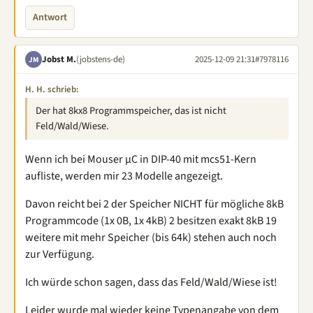
Antwort
Jobst M.
(jobstens-de)
2025-12-09 21:31
#7978116
JM
H. H. schrieb:
Der hat 8kx8 Programmspeicher, das ist nicht
Feld/Wald/Wiese.
Wenn ich bei Mouser µC in DIP-40 mit mcs51-Kern
aufliste, werden mir 23 Modelle angezeigt.
Davon reicht bei 2 der Speicher NICHT für mögliche 8kB
Programmcode (1x 0B, 1x 4kB) 2 besitzen exakt 8kB 19
weitere mit mehr Speicher (bis 64k) stehen auch noch
zur Verfügung.
Ich würde schon sagen, dass das Feld/Wald/Wiese ist!
Leider wurde mal wieder keine Typenangabe von dem