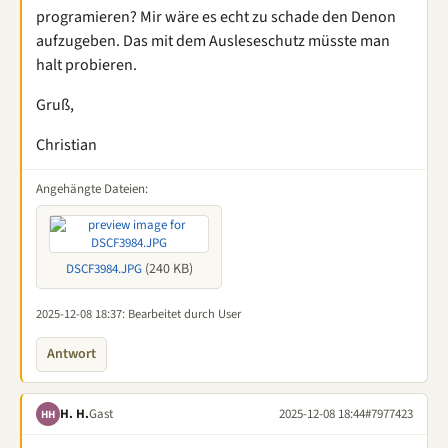
programieren? Mir wäre es echt zu schade den Denon
aufzugeben. Das mit dem Ausleseschutz müsste man
halt probieren.
Gruß,
Christian
Angehängte Dateien:
(240 KB)
DSCF3984.JPG
2025-12-08 18:37
: Bearbeitet durch User
Antwort
H. H.
Gast
2025-12-08 18:44
#7977423
HH