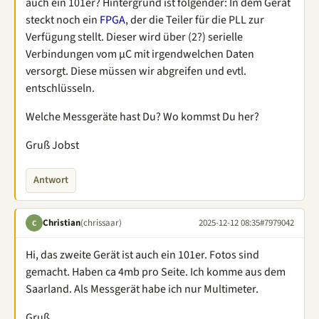
auch ein 101er? Hintergrund ist folgender: In dem Gerät
steckt noch ein
FPGA
, der die Teiler für die PLL zur
Verfügung stellt. Dieser wird über (2?) serielle
Verbindungen vom µC mit irgendwelchen Daten
versorgt. Diese müssen wir abgreifen und evtl.
entschlüsseln.
Welche Messgeräte hast Du? Wo kommst Du her?
Gruß Jobst
Antwort
Christian
(chrissaar)
2025-12-12 08:35
#7979042
C
Hi, das zweite Gerät ist auch ein 101er. Fotos sind
gemacht. Haben ca 4mb pro Seite. Ich komme aus dem
Saarland. Als Messgerät habe ich nur Multimeter.
Gruß,