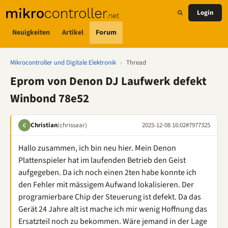
Login
Neuigkeiten
Artikel
Forum
Mikrocontroller und Digitale Elektronik
›
Thread
Eprom von Denon DJ Laufwerk defekt
Winbond 78e52
Christian
(chrissaar)
2025-12-08 16:02
#7977325
C
Hallo zusammen, ich bin neu hier. Mein Denon
Plattenspieler hat im laufenden Betrieb den Geist
aufgegeben. Da ich noch einen 2ten habe konnte ich
den Fehler mit mässigem Aufwand lokalisieren. Der
programierbare Chip der Steuerung ist defekt. Da das
Gerät 24 Jahre alt ist mache ich mir wenig Hoffnung das
Ersatzteil noch zu bekommen. Wäre jemand in der Lage