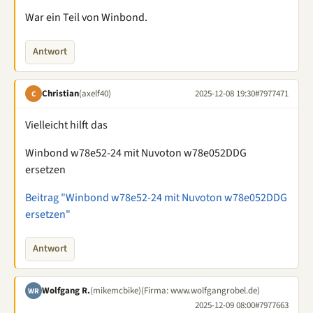
War ein Teil von Winbond.
Antwort
Christian
(axelf40)
2025-12-08 19:30
#7977471
C
Vielleicht hilft das
Winbond w78e52-24 mit Nuvoton w78e052DDG
ersetzen
Beitrag "Winbond w78e52-24 mit Nuvoton w78e052DDG
ersetzen"
Antwort
Wolfgang R.
(mikemcbike)
(Firma: www.wolfgangrobel.de)
WR
2025-12-09 08:00
#7977663