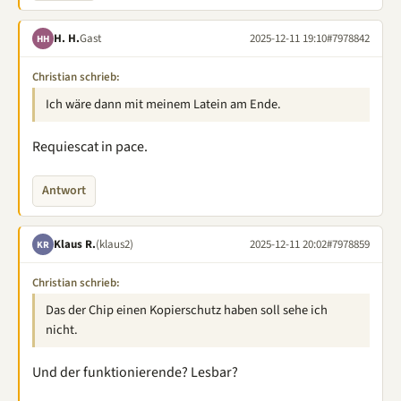
H. H.
Gast
2025-12-11 19:10
#7978842
HH
Christian schrieb:
Ich wäre dann mit meinem Latein am Ende.
Requiescat in pace.
Antwort
Klaus R.
(klaus2)
2025-12-11 20:02
#7978859
KR
Christian schrieb:
Das der Chip einen Kopierschutz haben soll sehe ich
nicht.
Und der funktionierende? Lesbar?