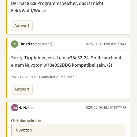
Der hat 8kx8 Programmspeicher, das ist nicht
Feld/Wald/Wiese.
Antwort
Christian
(chrissaar)
2025-12-08 19:09
#7977447
C
Sorry, Tippfehler, es ist ein w78e52-24. Sollte auch mit
einem Nuvoton w78e052DDG kompatibel sein. (?)
2025-12-08 19:10
: Bearbeitet durch User
Antwort
H. H.
Gast
2025-12-08 19:19
#7977463
HH
Christian schrieb:
Nuvoton