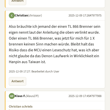
Antwort
Christian
(chrissaar)
2025-12-09 17:26
#7977975
C
Also bräuchte ich jemand der einen TL 866 Brenner sein
eigen nennt laut der Anleitung die oben verlinkt wurde.
Oder einen TL 866 Brenner, was jetzt für mich für 1 X
brennen keinen Sinn machen würde. Bleibt halt das
Risiko dass die MCU einen Leseschutz hat, was ich aber
nicht glaube da das Denon Laufwerk in Wirklichkeit ein
Hanpin aus Taiwan ist.
2025-12-09 17:27
: Bearbeitet durch User
Antwort
Klaus F.
(klaus27f)
2025-12-09 17:45
#7977988
KF
Christian schrieb: