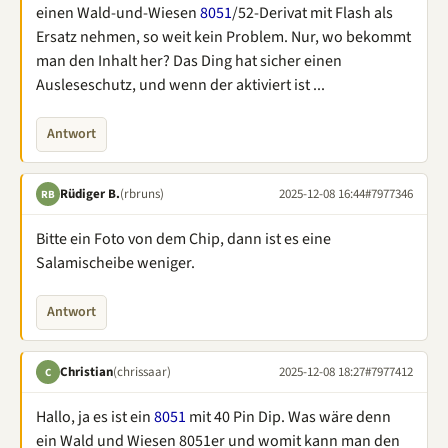
einen Wald-und-Wiesen
8051
/52-Derivat mit Flash als
Ersatz nehmen, so weit kein Problem. Nur, wo bekommt
man den Inhalt her? Das Ding hat sicher einen
Ausleseschutz, und wenn der aktiviert ist ...
Antwort
Rüdiger B.
(rbruns)
2025-12-08 16:44
#7977346
RB
Bitte ein Foto von dem Chip, dann ist es eine
Salamischeibe weniger.
Antwort
Christian
(chrissaar)
2025-12-08 18:27
#7977412
C
Hallo, ja es ist ein
8051
mit 40 Pin Dip. Was wäre denn
ein Wald und Wiesen 8051er und womit kann man den