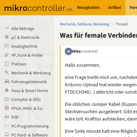
Neuigkeiten
Artikel
Fo
Mechanik, Gehäuse, Werkzeug
›
Thread
Alle Beiträge
Was für female Verbinde
µC & Elektronik
Analogtechnik
Mike
(randnick)
M
HF, Funk & Felder
Platinen
Hallo zusammen,
Mechanik & Werkzeug
eine Frage treibt mich um, nachdem 
Fahrzeugelektronik
Arduino-Upload mal wieder wegen 
Haus & Smart Home
FTDI/CH340/..) abbricht oder sons
Compiler & IDEs
Die üblichen Jumper Kabel (Dupont
FPGA, VHDL & Co.
Steckversuchen ausgeleiert. Gibt
DSP
wäre toll: Kraftlos aufstecken, dan
PC-Programmierung
Eine Seite müsste halt eine Möglic
PC Hard- & Software