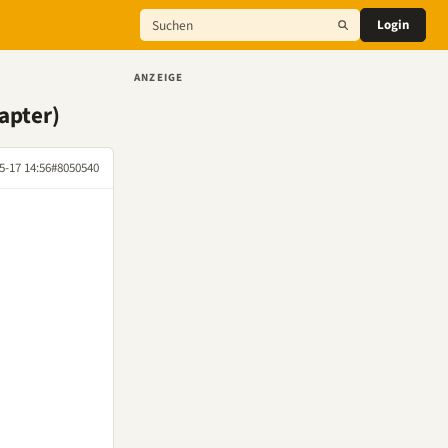
Login
ANZEIGE
apter)
5-17 14:56
#8050540