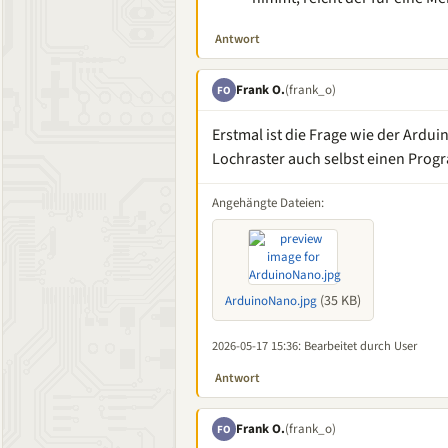
Antwort
Frank O.
(frank_o)
FO
Erstmal ist die Frage wie der Ardui
Lochraster auch selbst einen Prog
Angehängte Dateien:
(35 KB)
ArduinoNano.jpg
2026-05-17 15:36
: Bearbeitet durch User
Antwort
Frank O.
(frank_o)
FO