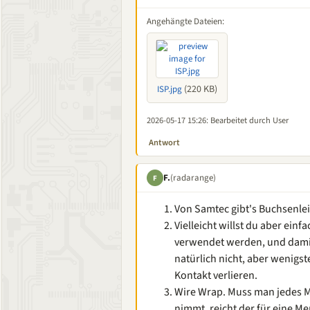
Angehängte Dateien:
(220 KB)
ISP.jpg
2026-05-17 15:26
: Bearbeitet durch User
Antwort
F.
(radarange)
F
Von Samtec gibt's Buchsenleis
Vielleicht willst du aber einf
verwendet werden, und damit
natürlich nicht, aber wenigs
Kontakt verlieren.
Wire Wrap. Muss man jedes 
nimmt, reicht der für eine M