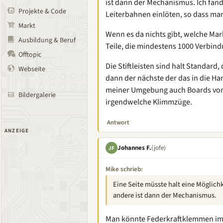
ist dann der Mechanismus. Ich fand
Projekte & Code
Leiterbahnen einlöten, so dass man
Markt
Wenn es da nichts gibt, welche Ma
Ausbildung & Beruf
Teile, die mindestens 1000 Verbin
Offtopic
Die Stiftleisten sind halt Standard
Webseite
dann der nächste der das in die Ha
meiner Umgebung auch Boards vo
Bildergalerie
irgendwelche Klimmzüge.
Antwort
ANZEIGE
Johannes F.
(jofe)
JF
Mike schrieb:
Eine Seite müsste halt eine Möglich
andere ist dann der Mechanismus.
Man könnte Federkraftklemmen im 2