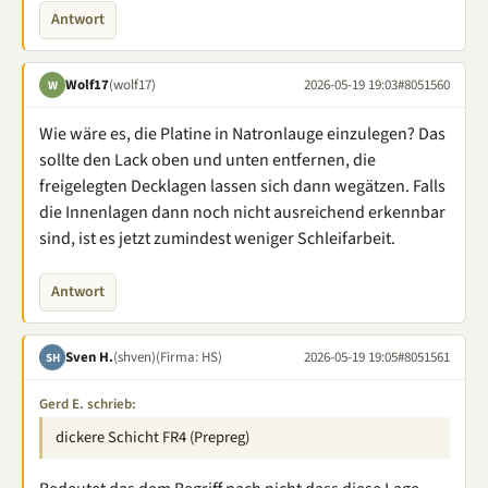
Antwort
Wolf17
(wolf17)
2026-05-19 19:03
#8051560
W
Wie wäre es, die Platine in Natronlauge einzulegen? Das
sollte den Lack oben und unten entfernen, die
freigelegten Decklagen lassen sich dann wegätzen. Falls
die Innenlagen dann noch nicht ausreichend erkennbar
sind, ist es jetzt zumindest weniger Schleifarbeit.
Antwort
Sven H.
(shven)
(Firma: HS)
2026-05-19 19:05
#8051561
SH
Gerd E. schrieb:
dickere Schicht FR4 (Prepreg)