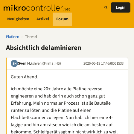
Login
Neuigkeiten
Artikel
Forum
Platinen
›
Thread
Absichtlich delaminieren
Sven H.
(shven)
(Firma: HS)
2026-05-19 17:46
#8051533
SH
Guten Abend,
ich möchte eine 20+ Jahre alte Platine reverse
engineeren und hab darin auch schon ganz gut
Erfahrung. Mein normaler Prozess ist alle Bauteile
runter zu löten und die Platine auf einen
Flachbettscanner zu legen. Nun hab ich hier eine 4-
lagige und bin am rätseln wie ich die am besten auf
bekomme. Schleifgerät sagt mir nicht wirklich zu weil