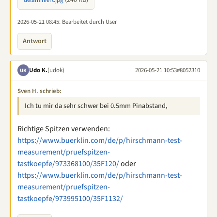
(240 KB)
delaminiert.jpg
2026-05-21 08:45
: Bearbeitet durch User
Antwort
Udo K.
(udok)
2026-05-21 10:53
#8052310
UK
Sven H. schrieb:
Ich tu mir da sehr schwer bei 0.5mm Pinabstand,
Richtige Spitzen verwenden:
https://www.buerklin.com/de/p/hirschmann-test-
measurement/pruefspitzen-
tastkoepfe/973368100/35F120/
oder
https://www.buerklin.com/de/p/hirschmann-test-
measurement/pruefspitzen-
tastkoepfe/973995100/35F1132/