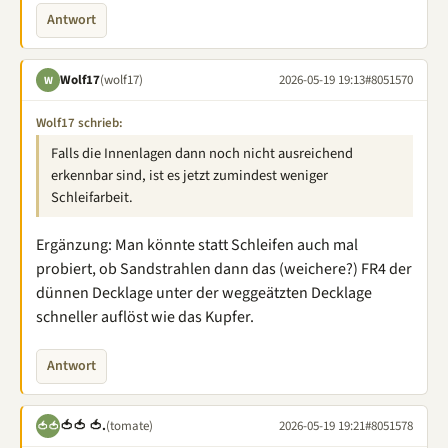
Antwort
Wolf17
(wolf17)
2026-05-19 19:13
#8051570
W
Wolf17 schrieb:
Falls die Innenlagen dann noch nicht ausreichend
erkennbar sind, ist es jetzt zumindest weniger
Schleifarbeit.
Ergänzung: Man könnte statt Schleifen auch mal
probiert, ob Sandstrahlen dann das (weichere?) FR4 der
dünnen Decklage unter der weggeätzten Decklage
schneller auflöst wie das Kupfer.
Antwort
🍅🍅 🍅.
(tomate)
2026-05-19 19:21
#8051578
🍅🍅