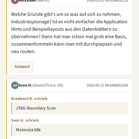
Alexander
(alecxs)
2026-05-21 06:42
#8052229
A
Welche Gründe gibt's um so was auf sich zu nehmen,
Industriespionage? Ist es nicht einfacher die Application
Hints und Beispiellayouts aus den Datenblättern zu
übernehmen? Dann hat man schon mal grob eine Basis,
zusammenfummeln kann man mit durchpiepsen und
neu routen.
Antwort
Sven H.
(shven)
(Firma: HS)
2026-05-21 08:43
#8052266
SH
Bradward B. schrieb:
JTAG
-Boundary Scan
Sven H. schrieb:
Motorola 68k