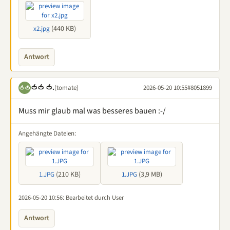
(440 KB)
x2.jpg
Antwort
🍅🍅 🍅.
(tomate)
2026-05-20 10:55
#8051899
🍅🍅
Muss mir glaub mal was besseres bauen :-/
Angehängte Dateien:
(210 KB)
(3,9 MB)
1.JPG
1.JPG
2026-05-20 10:56
: Bearbeitet durch User
Antwort