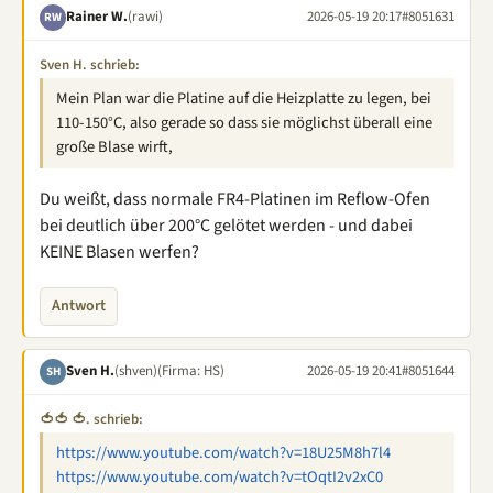
Rainer W.
(rawi)
2026-05-19 20:17
#8051631
RW
Sven H. schrieb:
Mein Plan war die Platine auf die Heizplatte zu legen, bei
110-150°C, also gerade so dass sie möglichst überall eine
große Blase wirft,
Du weißt, dass normale FR4-Platinen im Reflow-Ofen
bei deutlich über 200°C gelötet werden - und dabei
KEINE Blasen werfen?
Antwort
Sven H.
(shven)
(Firma: HS)
2026-05-19 20:41
#8051644
SH
🍅🍅 🍅. schrieb:
https://www.youtube.com/watch?v=18U25M8h7l4
https://www.youtube.com/watch?v=tOqtI2v2xC0