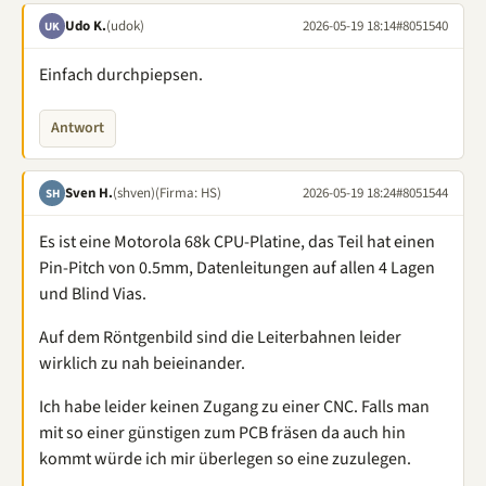
Udo K.
(udok)
2026-05-19 18:14
#8051540
UK
Einfach durchpiepsen.
Antwort
Sven H.
(shven)
(Firma: HS)
2026-05-19 18:24
#8051544
SH
Es ist eine Motorola 68k CPU-Platine, das Teil hat einen
Pin-Pitch von 0.5mm, Datenleitungen auf allen 4 Lagen
und Blind Vias.
Auf dem Röntgenbild sind die Leiterbahnen leider
wirklich zu nah beieinander.
Ich habe leider keinen Zugang zu einer CNC. Falls man
mit so einer günstigen zum PCB fräsen da auch hin
kommt würde ich mir überlegen so eine zuzulegen.