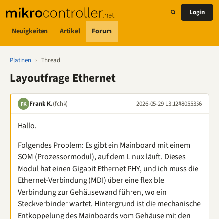
Login
Neuigkeiten
Artikel
Forum
Platinen
›
Thread
Layoutfrage Ethernet
Frank K.
(fchk)
2026-05-29 13:12
#8055356
FK
Hallo.
Folgendes Problem: Es gibt ein Mainboard mit einem
SOM (Prozessormodul), auf dem Linux läuft. Dieses
Modul hat einen Gigabit Ethernet PHY, und ich muss die
Ethernet-Verbindung (MDI) über eine flexible
Verbindung zur Gehäusewand führen, wo ein
Steckverbinder wartet. Hintergrund ist die mechanische
Entkoppelung des Mainboards vom Gehäuse mit den