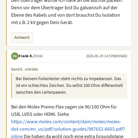
Den Übertrager würde ich nahe an die Buchse packen.
Denn vor dem Übertrager bist Du galvanisch auf der
Ebene des Kabels und von dort brauchst Du Isolation
mit z.B. 2 kV gegen Dein Gerät.
Antwort
Frank K.
(fchk)
2026-05-29 14:57
#8055402
FK
Gerd E. schrieb:
Bei Deinem Folienleiter steht nichts zu Impedanzen. Das
ist ein schlechtes Zeichen. Du willst 100 Ohm differentiell
zwischen den Leiterpaaren.
Bei den Molex Premo Flex sagen sie 90/100 Ohm für
USB, LVDS oder HDMI. Siehe
https://www.molex.com/content/dam/molex/molex-
dot-com/en_us/pdf/solution-guides/987652-6603.pdf?
inline
Die haben da wohl noch eine extra Groundplane