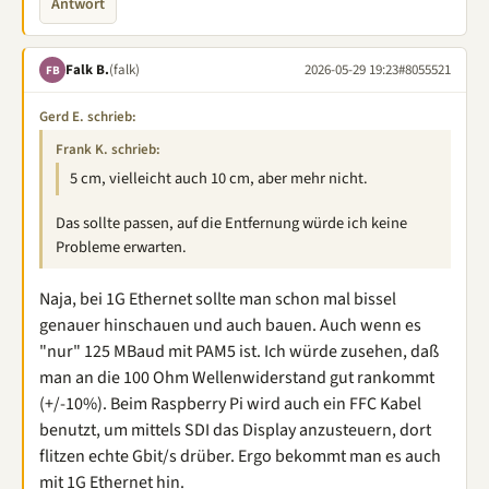
Antwort
Falk B.
(falk)
2026-05-29 19:23
#8055521
FB
Gerd E. schrieb:
Frank K. schrieb:
5 cm, vielleicht auch 10 cm, aber mehr nicht.
Das sollte passen, auf die Entfernung würde ich keine
Probleme erwarten.
Naja, bei 1G Ethernet sollte man schon mal bissel
genauer hinschauen und auch bauen. Auch wenn es
"nur" 125 MBaud mit PAM5 ist. Ich würde zusehen, daß
man an die 100 Ohm Wellenwiderstand gut rankommt
(+/-10%). Beim Raspberry Pi wird auch ein FFC Kabel
benutzt, um mittels SDI das Display anzusteuern, dort
flitzen echte Gbit/s drüber. Ergo bekommt man es auch
mit 1G Ethernet hin.