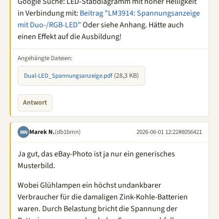
Google Suche: LED-Stabdiagramm mit hoher Helligkeit
in Verbindung mit:
Beitrag "LM3914: Spannungsanzeige
mit Duo-/RGB-LED"
Oder siehe Anhang. Hätte auch
einen Effekt auf die Ausbildung!
Angehängte Dateien:
(28,3 KB)
Dual-LED_Spannungsanzeige.pdf
Antwort
Marek N.
(db1bmn)
2026-06-01 12:22
#8056421
MN
Ja gut, das eBay-Photo ist ja nur ein generisches
Musterbild.
Wobei Glühlampen ein höchst undankbarer
Verbraucher für die damaligen Zink-Kohle-Batterien
waren. Durch Belastung bricht die Spannung der