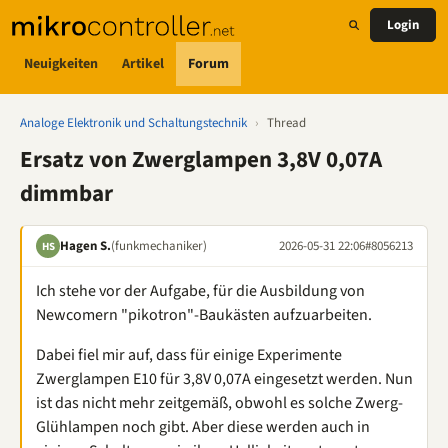
Login
Neuigkeiten
Artikel
Forum
Analoge Elektronik und Schaltungstechnik
›
Thread
Ersatz von Zwerglampen 3,8V 0,07A
dimmbar
Hagen S.
(funkmechaniker)
2026-05-31 22:06
#8056213
HS
Ich stehe vor der Aufgabe, für die Ausbildung von
Newcomern "pikotron"-Baukästen aufzuarbeiten.
Dabei fiel mir auf, dass für einige Experimente
Zwerglampen E10 für 3,8V 0,07A eingesetzt werden. Nun
ist das nicht mehr zeitgemäß, obwohl es solche Zwerg-
Glühlampen noch gibt. Aber diese werden auch in