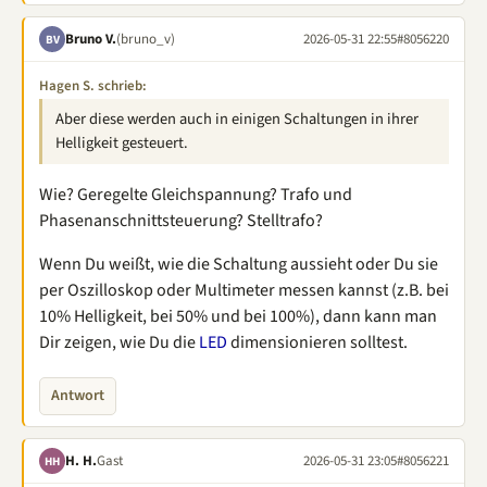
Bruno V.
(bruno_v)
2026-05-31 22:55
#8056220
BV
Hagen S. schrieb:
Aber diese werden auch in einigen Schaltungen in ihrer
Helligkeit gesteuert.
Wie? Geregelte Gleichspannung? Trafo und
Phasenanschnittsteuerung? Stelltrafo?
Wenn Du weißt, wie die Schaltung aussieht oder Du sie
per Oszilloskop oder Multimeter messen kannst (z.B. bei
10% Helligkeit, bei 50% und bei 100%), dann kann man
Dir zeigen, wie Du die
LED
dimensionieren solltest.
Antwort
H. H.
Gast
2026-05-31 23:05
#8056221
HH