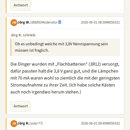
Antwort
Jörg W.
(dl8dtl)
Moderator
2026-06-01 08:30
#8056321
JW
Jörg R. schrieb:
Ob es unbedingt welche mit 3,8V Nennspannung sein
müssen ist fraglich.
Die Dinger wurden mit „Flachbatterien“ (3R12) versorgt,
dafür passten halt die 3,8 V ganz gut, und die Lämpchen
mit 70 mA waren wohl so ziemlich die mit der geringsten
Stromaufnahme zu ihrer Zeit. (Ich habe solche Kästen
auch noch irgendwo herum stehen.)
Antwort
Jörg R.
(solar77)
2026-06-01 08:49
#8056332
JR