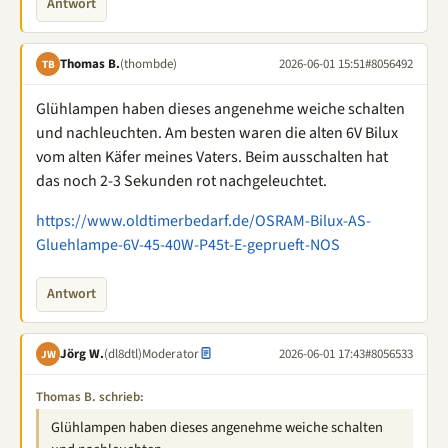
Antwort
Thomas B.
(thombde)
2026-06-01 15:51
#8056492
TB
Glühlampen haben dieses angenehme weiche schalten
und nachleuchten. Am besten waren die alten 6V Bilux
vom alten Käfer meines Vaters. Beim ausschalten hat
das noch 2-3 Sekunden rot nachgeleuchtet.
https://www.oldtimerbedarf.de/OSRAM-Bilux-AS-
Gluehlampe-6V-45-40W-P45t-E-geprueft-NOS
Antwort
Jörg W.
(dl8dtl)
Moderator
2026-06-01 17:43
#8056533
JW
Thomas B. schrieb:
Glühlampen haben dieses angenehme weiche schalten