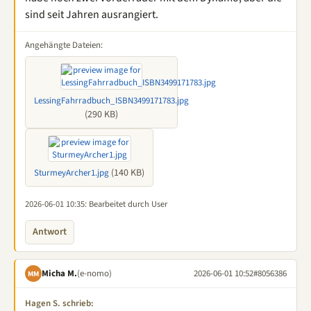
sind seit Jahren ausrangiert.
Angehängte Dateien:
LessingFahrradbuch_ISBN3499171783.jpg
(290 KB)
(140 KB)
SturmeyArcher1.jpg
2026-06-01 10:35
: Bearbeitet durch User
Antwort
Micha M.
(e-nomo)
2026-06-01 10:52
#8056386
MM
Hagen S. schrieb: