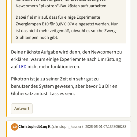
Newcomern "pikotron"-Baukästen aufzuarbeiten.
Dabei fiel mir auf, dass für einige Experimente
Zwerglampen E10 für 3,8V 0,07A eingesetzt werden. Nun
ist das nicht mehr zeitgemäß, obwohl es solche Zwerg-
Glühlampen noch gibt.
Deine nächste Aufgabe wird dann, den Newcomern zu
erklären: warum einige Experiemnte nach Umrüstung
auf
LED
nicht mehr funktionieren.
Pikotron ist ja zu seiner Zeit ein sehr gut zu
benutzendes System gewesen, aber bevor Du Dir en
Glühersatz antust: Lass es sein.
Antwort
Christoph db1uq K.
(christoph_kessler)
2026-06-01 07:13
#8056283
CD