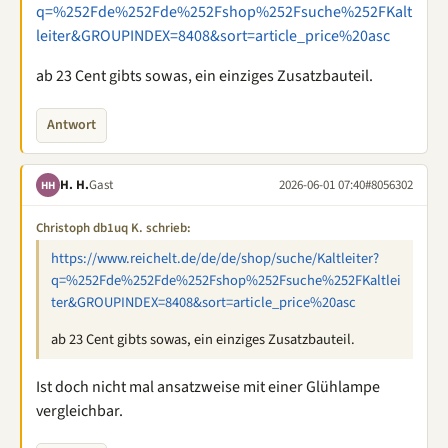
q=%252Fde%252Fde%252Fshop%252Fsuche%252FKalt
leiter&GROUPINDEX=8408&sort=article_price%20asc
ab 23 Cent gibts sowas, ein einziges Zusatzbauteil.
Antwort
H. H.
Gast
2026-06-01 07:40
#8056302
HH
Christoph db1uq K. schrieb:
https://www.reichelt.de/de/de/shop/suche/Kaltleiter?
q=%252Fde%252Fde%252Fshop%252Fsuche%252FKaltlei
ter&GROUPINDEX=8408&sort=article_price%20asc
ab 23 Cent gibts sowas, ein einziges Zusatzbauteil.
Ist doch nicht mal ansatzweise mit einer Glühlampe
vergleichbar.