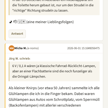
die Toilette herum gebaut ist, nur um den Strudel in die
"richtige" Richtung strudeln zu lassen.
🚽 🫡 🇺🇲 (eine meiner Lieblingsfolgen)
Antwort
Micha M.
(e-nomo)
2026-06-01 15:16
#8056475
MM
Jörg W. schrieb:
6 V / 0,1 A wären ja klassische Fahrrad-Rücklicht-Lampen,
aber an einer Flachbatterie sind die noch funzeliger als
die Oringal-Lämpchen.
Als kleiner Knirps (vor etwa 50 Jahren) sammelte ich alle
Glühlampen die ich in die Finger bekam. Dabei waren
Glühlampen aus Autos vom Schrottplatz, vom Sperrmüll
(Backofenlampen) mit allerlei verschiedenen