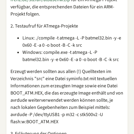
verfügbar, die entsprechenden Dateien für ein ARM-
Projekt folgen.
2. Testaufruf für ATmega-Projekte
Linux: ./compile -t atmega -L -P batmel32.bin -y -e
0x60 -E -a 0 -o boot -B -C -k src
Windows: compile.exe -t atmega -L -P
batmel32.bin -y -e 0x60 -E -a 0 -o boot -B -C -k src
Erzeugt werden sollten aus allen (!) Quelltexten im
Verzeichnis "src" eine Datei syminfo.txt mit textuellen
Informationen zum erzeugten Image sowie eine Datei
BOOT_ATM.HEX, die das erzeugte Image enthält und von
avrdude weiterverwendet werden können sollte, je
nach lokalen Gegebenheiten zum Beispiel mittels:
avrdude -P /dev/ttyUSB1 -p m32 -c stk500v2 -U
flash:w:BOOT_ATM.HEX
3. Erläuterung der Optionen