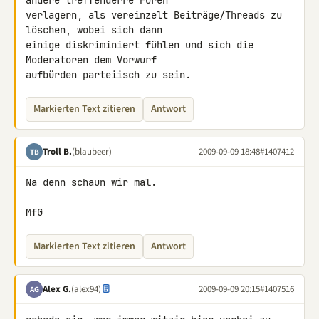
andere treffenderre Foren 

verlagern, als vereinzelt Beiträge/Threads zu 
löschen, wobei sich dann 

einige diskriminiert fühlen und sich die 
Moderatoren dem Vorwurf 

aufbürden parteiisch zu sein.
Markierten Text zitieren
Antwort
Troll B.
(blaubeer)
2009-09-09 18:48
#1407412
TB
Na denn schaun wir mal.

MfG
Markierten Text zitieren
Antwort
Alex G.
(alex94)
2009-09-09 20:15
#1407516
AG