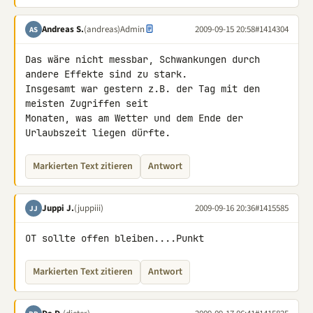
Andreas S.
(andreas)
Admin
2009-09-15 20:58
#1414304
AS
Das wäre nicht messbar, Schwankungen durch 
andere Effekte sind zu stark. 

Insgesamt war gestern z.B. der Tag mit den 
meisten Zugriffen seit 

Monaten, was am Wetter und dem Ende der 
Urlaubszeit liegen dürfte.
Markierten Text zitieren
Antwort
Juppi J.
(juppiii)
2009-09-16 20:36
#1415585
JJ
OT sollte offen bleiben....Punkt
Markierten Text zitieren
Antwort