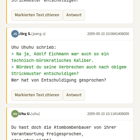
Strickmuster entschuldigen?
Markierten Text zitieren
Antwort
Jörg S.
(joerg-s)
2009-09-10 10:06
#1408000
JS
> Na ja, Adolf Eichmann war auch so ein 
technisch-bürokratisches Kaliber.
> Würdest du seine Verbrechen auch nach obigem 
Strickmuster entschuldigen?
Wer hat von Entschuldigung gesprochen?
Markierten Text zitieren
Antwort
Uhu U.
(uhu)
2009-09-10 10:11
#1408009
UU
Du hast doch die Atombombenbauer von ihrer 
Verantwortung freigesprochen, 
