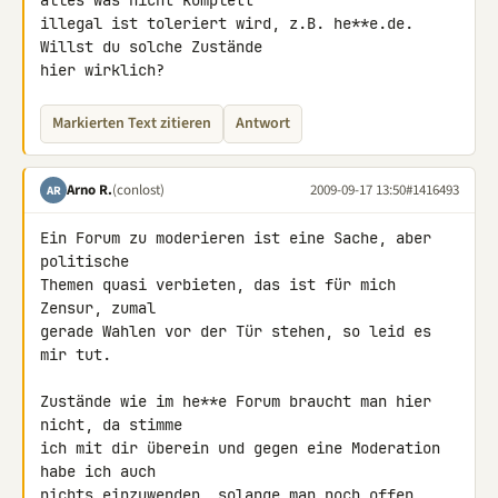
alles was nicht komplett 

illegal ist toleriert wird, z.B. he**e.de. 
Willst du solche Zustände 

hier wirklich?
Markierten Text zitieren
Antwort
Arno R.
(conlost)
2009-09-17 13:50
#1416493
AR
Ein Forum zu moderieren ist eine Sache, aber 
politische

Themen quasi verbieten, das ist für mich 
Zensur, zumal

gerade Wahlen vor der Tür stehen, so leid es 
mir tut.

Zustände wie im he**e Forum braucht man hier 
nicht, da stimme

ich mit dir überein und gegen eine Moderation 
habe ich auch

nichts einzuwenden, solange man noch offen 