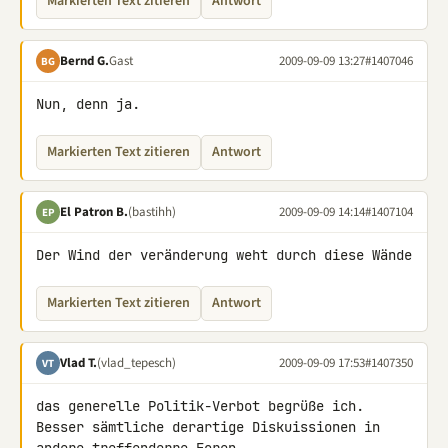
Markierten Text zitieren
Antwort
Bernd G.
Gast
2009-09-09 13:27
#1407046
BG
Nun, denn ja.
Markierten Text zitieren
Antwort
El Patron B.
(bastihh)
2009-09-09 14:14
#1407104
EP
Der Wind der veränderung weht durch diese Wände
Markierten Text zitieren
Antwort
Vlad T.
(vlad_tepesch)
2009-09-09 17:53
#1407350
VT
das generelle Politik-Verbot begrüße ich.

Besser sämtliche derartige Diskuissionen in 