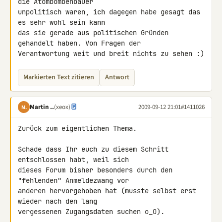
die Atombombenbauer 

unpolitisch waren, ich dagegen habe gesagt das 
es sehr wohl sein kann 

das sie gerade aus politischen Gründen 
gehandelt haben. Von Fragen der 

Verantwortung weit und breit nichts zu sehen :)
Markierten Text zitieren
Antwort
Martin ..
(xeox)
2009-09-12 21:01
#1411026
M.
Zurück zum eigentlichen Thema.

Schade dass Ihr euch zu diesem Schritt 
entschlossen habt, weil sich 

dieses Forum bisher besonders durch den 
"fehlenden" Anmeldezwang vor 

anderen hervorgehoben hat (musste selbst erst 
wieder nach den lang 

vergessenen Zugangsdaten suchen o_O).
