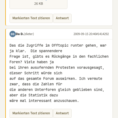
26 KB
Markierten Text zitieren
Antwort
Da D.
(dieter)
2009-09-15 20:46
#1414292
DD
Das die Zugriffe im Offtopic runter gehen, war 
ja klar.  Die spannendere 

Frage ist, gibts es Rückgänge in den fachlichen 
Foren? Viele haben ja 

bei ihren ausufernden Protesten vorausgesagt, 
dieser Schritt würde sich 

auf das gesamte Forum auswirken. Ich vermute 
zwar, dass die Zahlen für 

die anderen Unterforen gleich geblieben sind, 
aber die Statistik dazu 

wäre mal interessant anzuschauen.
Markierten Text zitieren
Antwort