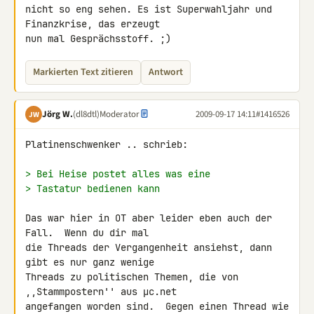
nicht so eng sehen. Es ist Superwahljahr und 
Finanzkrise, das erzeugt 

nun mal Gesprächsstoff. ;)
Markierten Text zitieren
Antwort
Jörg W.
(dl8dtl)
Moderator
2009-09-17 14:11
#1416526
JW
Platinenschwenker .. schrieb:

> Bei Heise postet alles was eine
> Tastatur bedienen kann
Das war hier in OT aber leider eben auch der 
Fall.  Wenn du dir mal

die Threads der Vergangenheit ansiehst, dann 
gibt es nur ganz wenige

Threads zu politischen Themen, die von 
,,Stammpostern'' aus µc.net

angefangen worden sind.  Gegen einen Thread wie 