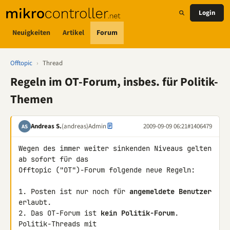
Login
Neuigkeiten
Artikel
Forum
Offtopic
›
Thread
Regeln im OT-Forum, insbes. für Politik-
Themen
Andreas S.
(andreas)
Admin
2009-09-09 06:21
#1406479
AS
Wegen des immer weiter sinkenden Niveaus gelten 
ab sofort für das 

Offtopic ("OT")-Forum folgende neue Regeln:

1. Posten ist nur noch für 
angemeldete Benutzer
erlaubt.

2. Das OT-Forum ist 
kein Politik-Forum
. 
Politik-Threads mit 
