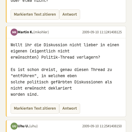
oder etwa nicht?
Markierten Text zitieren
Antwort
Martin K.
(mkohler)
2009-09-10 11:12
#1408125
MK
Wollt ihr die Diskussion nicht lieber in einen 
eigenen (eigentlich nicht 

erwünschten) Politik-Thread verlagern?

Es ist schon dreist, genau diesen Thread zu 
"entführen", in welchem eben 

solche politisch gefärbten Diskussionen als 
nicht erwünscht deklariert 

worden sind.
Markierten Text zitieren
Antwort
Uhu U.
(uhu)
2009-09-10 11:25
#1408150
UU