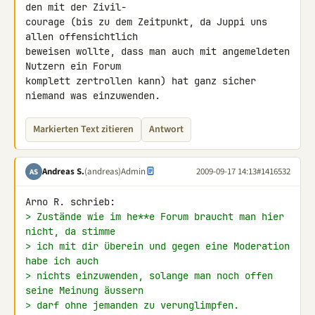
den mit der Zivil-

courage (bis zu dem Zeitpunkt, da Juppi uns 
allen offensichtlich

beweisen wollte, dass man auch mit angemeldeten 
Nutzern ein Forum

komplett zertrollen kann) hat ganz sicher 
niemand was einzuwenden.
Markierten Text zitieren
Antwort
Andreas S.
(andreas)
Admin
2009-09-17 14:13
#1416532
AS
> Zustände wie im he**e Forum braucht man hier 
nicht, da stimme
> ich mit dir überein und gegen eine Moderation 
habe ich auch
> nichts einzuwenden, solange man noch offen 
seine Meinung äussern
> darf ohne jemanden zu verunglimpfen.