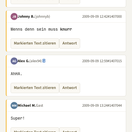
Johnny B.
(johnnyb)
2009-09-09 12:42
#1407000
JB
Wenns denn sein muss 
knurr
Markierten Text zitieren
Antwort
Alex G.
(alex94)
2009-09-09 12:59
#1407015
AG
AhHA.
Markierten Text zitieren
Antwort
Michael M.
Gast
2009-09-09 13:24
#1407044
MM
Super!