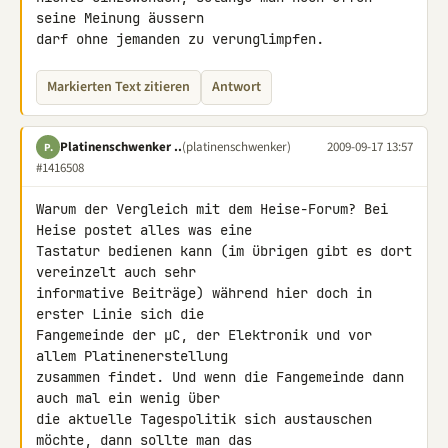
seine Meinung äussern

darf ohne jemanden zu verunglimpfen.
Markierten Text zitieren
Antwort
Platinenschwenker ..
(platinenschwenker)
2009-09-17 13:57
P.
#1416508
Warum der Vergleich mit dem Heise-Forum? Bei 
Heise postet alles was eine 

Tastatur bedienen kann (im übrigen gibt es dort 
vereinzelt auch sehr 

informative Beiträge) während hier doch in 
erster Linie sich die 

Fangemeinde der µC, der Elektronik und vor 
allem Platinenerstellung 

zusammen findet. Und wenn die Fangemeinde dann 
auch mal ein wenig über 

die aktuelle Tagespolitik sich austauschen 
möchte, dann sollte man das 
