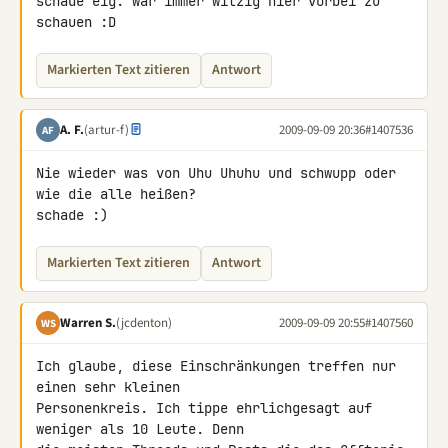
schade eig. war immer witzig hier vorbei zu 
schauen :D
Markierten Text zitieren
Antwort
A. F.
(artur-f)
2009-09-09 20:36
#1407536
AF
Nie wieder was von Uhu Uhuhu und schwupp oder 
wie die alle heißen?

schade :)
Markierten Text zitieren
Antwort
Warren S.
(jcdenton)
2009-09-09 20:55
#1407560
WS
Ich glaube, diese Einschränkungen treffen nur 
einen sehr kleinen 

Personenkreis. Ich tippe ehrlichgesagt auf 
weniger als 10 Leute. Denn 
