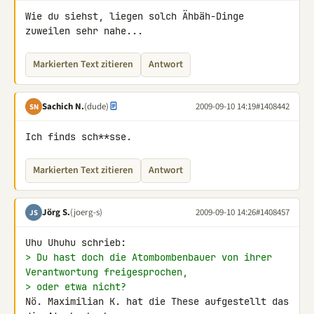
Wie du siehst, liegen solch Ähbäh-Dinge 
zuweilen sehr nahe...
Markierten Text zitieren
Antwort
Sachich N.
(dude)
2009-09-10 14:19
#1408442
SN
Ich finds sch**sse.
Markierten Text zitieren
Antwort
Jörg S.
(joerg-s)
2009-09-10 14:26
#1408457
JS
> Du hast doch die Atombombenbauer von ihrer 
Verantwortung freigesprochen,
> oder etwa nicht?
Nö. Maximilian K. hat die These aufgestellt das 