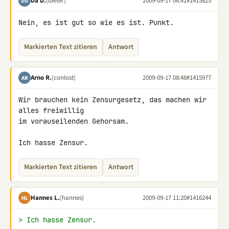
Da D.
(dieter)
2009-09-17 06:41
#1415825
DD
Nein, es ist gut so wie es ist. Punkt.
Markierten Text zitieren
Antwort
Arno R.
(conlost)
2009-09-17 08:48
#1415977
AR
Wir brauchen kein Zensurgesetz, das machen wir 
alles freiwillig

im vorauseilenden Gehorsam.

Ich hasse Zensur.
Markierten Text zitieren
Antwort
Hannes L.
(hannes)
2009-09-17 11:20
#1416244
HL
> Ich hasse Zensur.