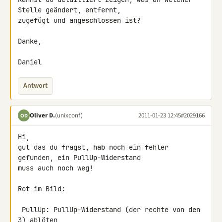
Stelle geändert, entfernt, 

zugefügt und angeschlossen ist?

Danke,

Daniel
Antwort
Oliver D.
(unixconf)
2011-01-23 12:45
#2029166
OD
Hi,

gut das du fragst, hab noch ein fehler 
gefunden, ein PullUp-Widerstand 

muss auch noch weg!

Rot im Bild:

 PullUp: PullUp-Widerstand (der rechte von den 
3) ablöten
