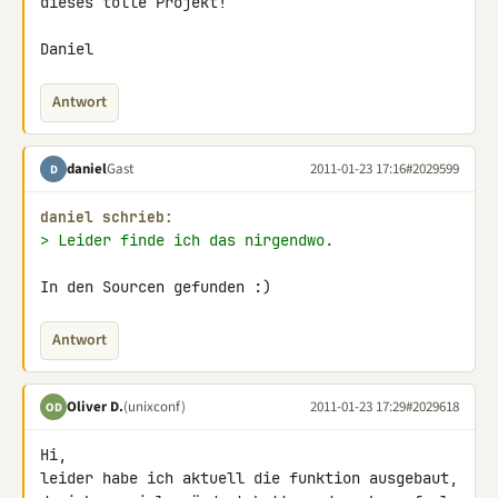
dieses tolle Projekt!

Daniel
Antwort
daniel
Gast
2011-01-23 17:16
#2029599
D
daniel schrieb:
> Leider finde ich das nirgendwo.
In den Sourcen gefunden :)
Antwort
Oliver D.
(unixconf)
2011-01-23 17:29
#2029618
OD
Hi,

leider habe ich aktuell die funktion ausgebaut,
