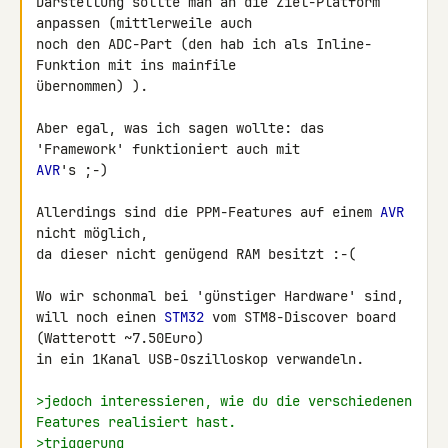
Darstellung sollte man an die Ziel-Platform 
anpassen (mittlerweile auch 

noch den ADC-Part (den hab ich als Inline-
Funktion mit ins mainfile 

übernommen) ).

Aber egal, was ich sagen wollte: das 
AVR
's ;-)

Allerdings sind die PPM-Features auf einem 
AVR
nicht möglich,

da dieser nicht genügend RAM besitzt :-(

Wo wir schonmal bei 'günstiger Hardware' sind,

will noch einen 
STM32
 vom STM8-Discover board 
(Watterott ~7.50Euro)

in ein 1Kanal USB-Oszilloskop verwandeln.

>jedoch interessieren, wie du die verschiedenen 
Features realisiert hast.
>triggerung