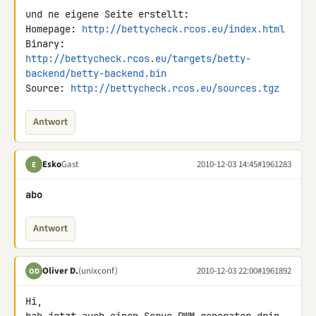
und ne eigene Seite erstellt:

Homepage: 
http://bettycheck.rcos.eu/index.html
http://bettycheck.rcos.eu/targets/betty-
backend/betty-backend.bin
Source: 
http://bettycheck.rcos.eu/sources.tgz
Antwort
Esko
Gast
2010-12-03 14:45
#1961283
E
abo
Antwort
Oliver D.
(unixconf)
2010-12-03 22:00
#1961892
OD
Hi,
