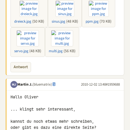
(50 KB)
(48 KB)
(70 KB)
dreieck.jpg
sinus.jpg
ppm.jpg
(48 KB)
(56 KB)
servo.jpg
multi.jpg
Antwort
Martin J.
(bluematrix)
2010-12-02 13:48
#1959688
MJ
Hallo Oliver

... klingt sehr interessant,

kannst du noch etwas mehr schreiben,

oder gibt es dazu eine direkte Seite?
