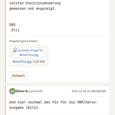
letzten Positionsänderung 

gemessen und angezeigt.

DBD

 Olli
Angehängte Dateien:
(120 KB)
MoveTime.jpg
Antwort
Oliver D.
(unixconf)
2010-12-04 16:14
#1962505
OD
Und hier nochmal den Pin für die PWM/Servo-
Ausgabe (Bild).