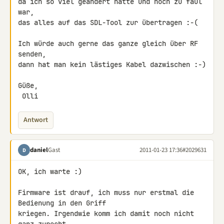
da ich so viel geändert hatte und noch zu faul 
war,

das alles auf das SDL-Tool zur übertragen :-(

Ich würde auch gerne das ganze gleich über RF 
senden,

dann hat man kein lästiges Kabel dazwischen :-)

Güße,

 Olli
Antwort
daniel
Gast
2011-01-23 17:36
#2029631
D
OK, ich warte :)

Firmware ist drauf, ich muss nur erstmal die 
Bedienung in den Griff 

kriegen. Irgendwie komm ich damit noch nicht 