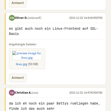
Antwort
Oliver D.
(unixconf)
2010-12-02 14:41
#1959769
OD
es gibt auch noch ein Linux-Frontend auf SDL-
Basis
Angehängte Dateien:
(93 KB)
linux.jpg
Antwort
Christian A.
(cau)
2010-12-02 14:47
#1959780
CA
da ich eh noch ein paar Bettys rumliegen habe, 
finde ich das auch sehr 
