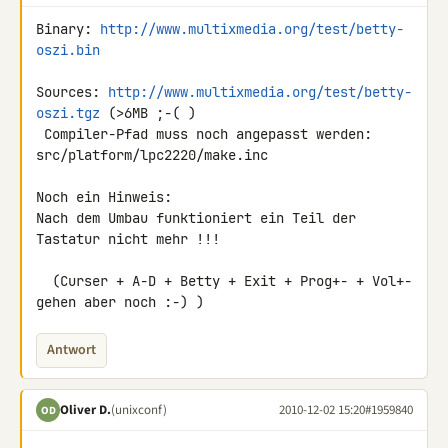
Binary: 
http://www.multixmedia.org/test/betty-
oszi.bin
Sources: 
http://www.multixmedia.org/test/betty-
oszi.tgz
 (>6MB ;-( )

 Compiler-Pfad muss noch angepasst werden: 
src/platform/lpc2220/make.inc

Noch ein Hinweis:

Nach dem Umbau funktioniert ein Teil der 
Tastatur nicht mehr !!!

  (Curser + A-D + Betty + Exit + Prog+- + Vol+- 
gehen aber noch :-) )
Antwort
Oliver D.
(unixconf)
2010-12-02 15:20
#1959840
OD