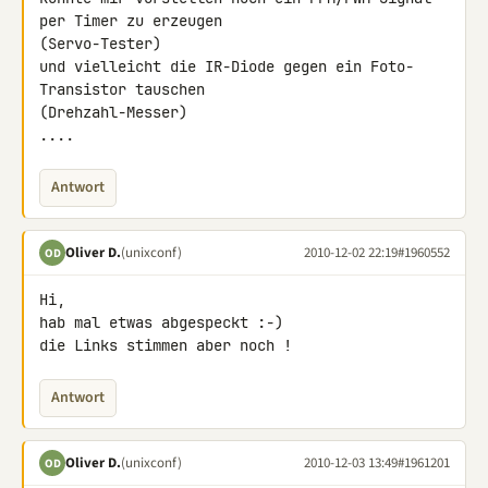
per Timer zu erzeugen 

(Servo-Tester)

und vielleicht die IR-Diode gegen ein Foto-
Transistor tauschen 

(Drehzahl-Messer)

....
Antwort
Oliver D.
(unixconf)
2010-12-02 22:19
#1960552
OD
Hi,

hab mal etwas abgespeckt :-)

die Links stimmen aber noch !
Antwort
Oliver D.
(unixconf)
2010-12-03 13:49
#1961201
OD