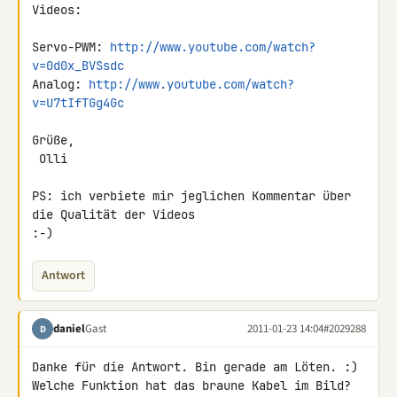
Videos:

Servo-PWM: 
http://www.youtube.com/watch?
v=0d0x_BVSsdc
Analog: 
http://www.youtube.com/watch?
v=U7tIfTGg4Gc
Grüße,

 Olli

PS: ich verbiete mir jeglichen Kommentar über 
die Qualität der Videos 

:-)
Antwort
daniel
Gast
2011-01-23 14:04
#2029288
D
Danke für die Antwort. Bin gerade am Löten. :)

Welche Funktion hat das braune Kabel im Bild? 