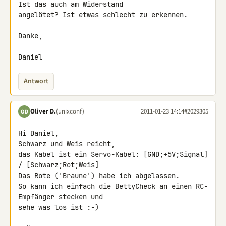
Ist das auch am Widerstand 

angelötet? Ist etwas schlecht zu erkennen.

Danke,

Daniel
Antwort
Oliver D.
(unixconf)
2011-01-23 14:14
#2029305
OD
Hi Daniel,

Schwarz und Weis reicht,

das Kabel ist ein Servo-Kabel: [GND;+5V;Signal] 
/ [Schwarz;Rot;Weis]

Das Rote ('Braune') habe ich abgelassen.

So kann ich einfach die BettyCheck an einen RC-
Empfänger stecken und 

sehe was los ist :-)
