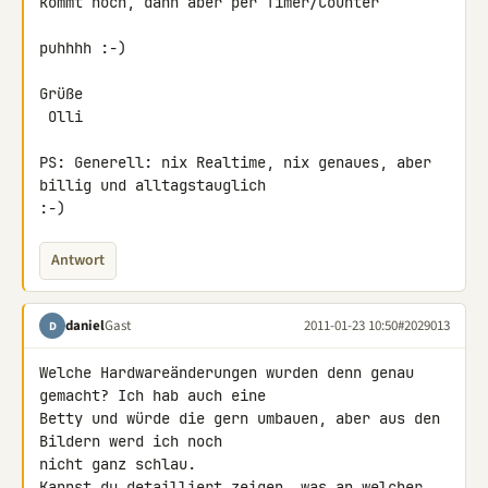
kommt noch, dann aber per Timer/Counter

puhhhh :-)

Grüße

 Olli

PS: Generell: nix Realtime, nix genaues, aber 
billig und alltagstauglich 

:-)
Antwort
daniel
Gast
2011-01-23 10:50
#2029013
D
Welche Hardwareänderungen wurden denn genau 
gemacht? Ich hab auch eine 

Betty und würde die gern umbauen, aber aus den 
Bildern werd ich noch 

nicht ganz schlau.

Kannst du detailliert zeigen, was an welcher 