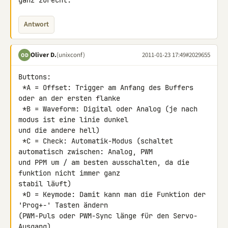
ganz zurecht.
Antwort
Oliver D.
(unixconf)
2011-01-23 17:49
#2029655
OD
Buttons:

 *A = Offset: Trigger am Anfang des Buffers 
oder an der ersten flanke

 *B = Waveform: Digital oder Analog (je nach 
modus ist eine linie dunkel 

und die andere hell)

 *C = Check: Automatik-Modus (schaltet 
automatisch zwischen: Analog, PWM 

und PPM um / am besten ausschalten, da die 
funktion nicht immer ganz 

stabil läuft)

 *D = Keymode: Damit kann man die Funktion der 
'Prog+-' Tasten ändern 

(PWM-Puls oder PWM-Sync länge für den Servo-
Ausgang)
