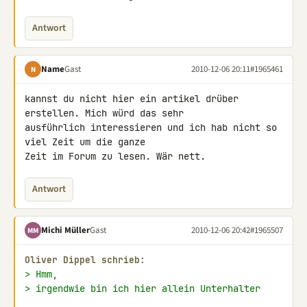
Antwort
Name
Gast
2010-12-06 20:11
#1965461
N
kannst du nicht hier ein artikel drüber 
erstellen. Mich würd das sehr 

ausführlich interessieren und ich hab nicht so 
viel Zeit um die ganze 

Zeit im Forum zu lesen. Wär nett.
Antwort
Michi Müller
Gast
2010-12-06 20:42
#1965507
MM
Oliver Dippel schrieb:
> Hmm,
> irgendwie bin ich hier allein Unterhalter