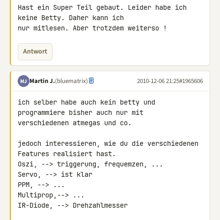
Hast ein Super Teil gebaut. Leider habe ich 
keine Betty. Daher kann ich 

nur mitlesen. Aber trotzdem weiterso !
Antwort
Martin J.
(bluematrix)
2010-12-06 21:25
#1965606
MJ
ich selber habe auch kein betty und 
programmiere bisher auch nur mit 

verschiedenen atmegas und co.

jedoch interessieren, wie du die verschiedenen 
Features realisiert hast.

Oszi, --> triggerung, frequemzen, ...

Servo, --> ist klar

PPM, --> ...

Multiprop,--> ...

IR-Diode, --> Drehzahlmesser
