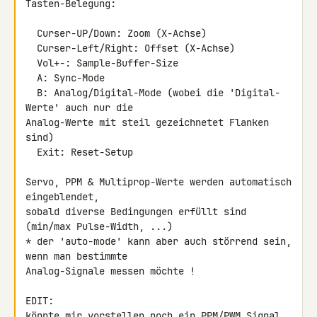
Tasten-Belegung:

  Curser-UP/Down: Zoom (X-Achse)

  Curser-Left/Right: Offset (X-Achse)

  Vol+-: Sample-Buffer-Size

  A: Sync-Mode

  B: Analog/Digital-Mode (wobei die 'Digital-
Werte' auch nur die 

Analog-Werte mit steil gezeichnetet Flanken 
sind)

  Exit: Reset-Setup

Servo, PPM & Multiprop-Werte werden automatisch 
eingeblendet,

sobald diverse Bedingungen erfüllt sind 
(min/max Pulse-Width, ...)

* der 'auto-mode' kann aber auch störrend sein, 
wenn man bestimmte 

Analog-Signale messen möchte !

EDIT:

könnte mir vorstellen noch ein PPM/PWM Signal 