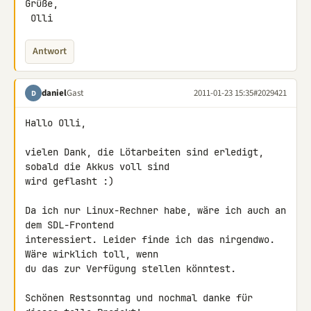
Grüße,

 Olli
Antwort
daniel
Gast
2011-01-23 15:35
#2029421
D
Hallo Olli,

vielen Dank, die Lötarbeiten sind erledigt, 
sobald die Akkus voll sind 

wird geflasht :)

Da ich nur Linux-Rechner habe, wäre ich auch an 
dem SDL-Frontend 

interessiert. Leider finde ich das nirgendwo. 
Wäre wirklich toll, wenn 

du das zur Verfügung stellen könntest.

Schönen Restsonntag und nochmal danke für 