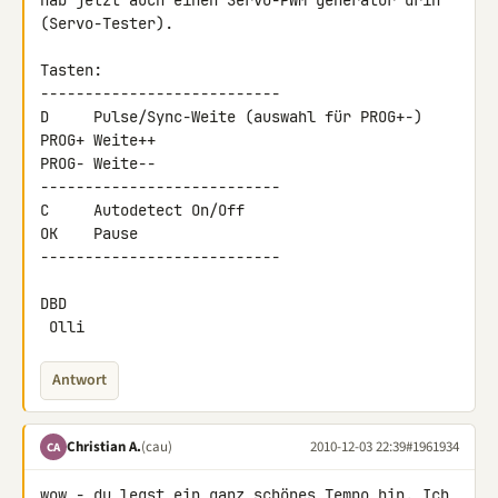
hab jetzt auch einen Servo-PWM generator drin 
(Servo-Tester).

Tasten:

---------------------------

D     Pulse/Sync-Weite (auswahl für PROG+-)

PROG+ Weite++

PROG- Weite--

---------------------------

C     Autodetect On/Off

OK    Pause

---------------------------

DBD

 Olli
Antwort
Christian A.
(cau)
2010-12-03 22:39
#1961934
CA
wow - du legst ein ganz schönes Tempo hin. Ich 