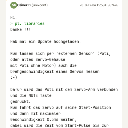
Oliver D.
(unixconf)
2010-12-04 15:58
#1962476
OD
> pl. libraries
Danke !!!

Hab mal ein Update hochgeladen,

Nun lassen sich per 'externen Sensor' (Poti, 
oder altes Servo-Gehäuse 

mit Poti ohne Motor) auch die 
Drehgeschwindigkeit eines Servos messen 

:-)

Dafür wird das Poti mit dem Servo-Arm verbunden 
und die MUTE Taste 

gedrückt.

Nun fährt das Servo auf seine Start-Position 
und dann mit maximaler 

Geschwindigkeit 0.5ms weiter,

dabei wird die Zeit vom Start-Pulse bis zur 