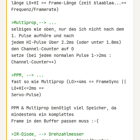
länge LO+HI == Frame-Länge (zeit blaablaa...== 
Frequenz/Framerate)

>Multiprop,--> ...
selbiges wie oben, nur das ich nicht nach dem 
1. Pulse aufhöre und nach 

jedem HI-Pulse über 2.2ms (oder unter 1.8ms) 
den Channel-Counter auf 0 

setze (bei jedem normalen Pulse 1->2ms : 
Channel-Counter++)

>PPM, --> ...
fast so wie Multiprop (LO>=4ms == FrameSync || 
LO+HI<=2ms == 

Servo-Pulse)

PPM & Multiprop benötigt viel Speicher, da 
mindestens ein komplettes 

Frame in den Buffer passen muss :-(

>IR-Diode, --> Drehzahlmesser