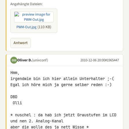
Angehängte Dateien:
(110 KB)
PWM-Out.jpg
Antwort
Oliver D.
(unixconf)
2010-12-06 20:00
#1965447
OD
Hmm,

irgendwie bin ich hier allein Unterhalter ;-(

Egal ich höre mich ja gerne selber reden :-)

DBD

 Olli

* nuschel : da hab ich jetzt Graustufen im LCD 
und nen 2. Analog-Kanal 

aber die wolle des ja nett Wisse *