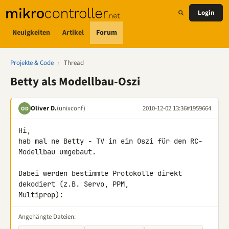
Login
Neuigkeiten
Artikel
Forum
Projekte & Code
›
Thread
Betty als Modellbau-Oszi
Oliver D.
(unixconf)
2010-12-02 13:36
#1959664
OD
Hi,

hab mal ne Betty - TV in ein Oszi für den RC-
Modellbau umgebaut.

Dabei werden bestimmte Protokolle direkt 
dekodiert (z.B. Servo, PPM, 

Multiprop):
Angehängte Dateien: