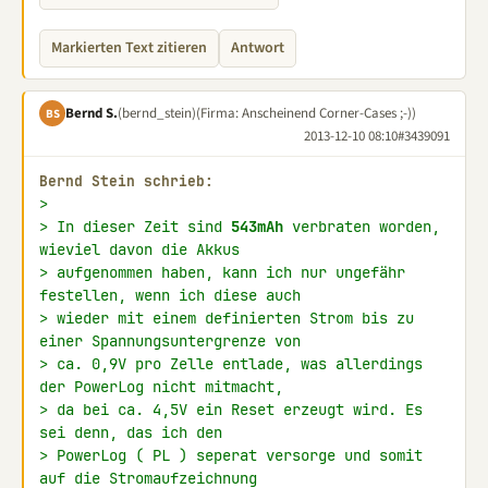
Markierten Text zitieren
Antwort
Bernd S.
(bernd_stein)
(Firma: Anscheinend Corner-Cases ;-))
BS
2013-12-10 08:10
#3439091
Bernd Stein schrieb:
>
> In dieser Zeit sind 
543mAh
 verbraten worden, 
wieviel davon die Akkus
> aufgenommen haben, kann ich nur ungefähr 
festellen, wenn ich diese auch
> wieder mit einem definierten Strom bis zu 
einer Spannungsuntergrenze von
> ca. 0,9V pro Zelle entlade, was allerdings 
der PowerLog nicht mitmacht,
> da bei ca. 4,5V ein Reset erzeugt wird. Es 
sei denn, das ich den
> PowerLog ( PL ) seperat versorge und somit 
auf die Stromaufzeichnung