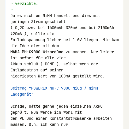
> verzichte.
>
Da es sich um NiMH handelt und dies mit 
geringen Strom geschieht

( 0,2C bzw. bei 1600mAh 320mA und bei 2100mAh 
420mA ), sollte die 

Entladespannung lieber bei 1,0V liegen. Mir kam 
MAHA MH-C9000 WizardOne
 zu machen. Nur leider 
ist sofort für alle vier 

Akkus schluß ( DONE ), selbst wenn der 
Entladestrom auf seinen 

niedrigsten Wert von 100mA gestellt wird.

Beitrag "POWEREX MH-C 9000 NiCd / NiMH 
Ladegerät"
Schade, hätte gerne jeden einzelnen Akku 
geprüft. Nun werde ich wohl mit 

dem PL und einer Konstantstromsenke arbeiten 
müssen. D.h. ich kann nur 
