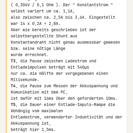
( 0,304V / 0,1 Ohm ). Der " Konstantstrom " 
selbst variert um ca. 1,1A,

also zwischen ca. 2,5A bis 3,6A. Eingestellt 
war 14 x 0,2A = 2,8A.

Aber wie bereits geschrieben ist der 
selbsthergestellte Shunt aus 

Konstantandraht nicht genau ausmessbar gewesen 
bzw. seine nötige Länge 

T3
, die Pause zwischen Ladestrom und 
Entladeimpulsen beträgt mit 540µs 

nur ca. die Hälfte der vorgegebenen einen 
T4
, die Pause zum Messen der Akkuspannung und 
Komunikation mit dem PC,

T5
, die Dauer einer Entlade-Impuls-Rampe die 
Abhängig vom maximalen 

Entladestrom, verwenderter Induktivität und der 
Akkuspannung ist, 

beträgt hier 1,5ms.
