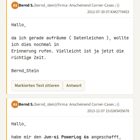
Bernd S.
(bernd_stein)
(Firma: Anscheinend Corner-Cases ;-))
BS
2012-07-30 07:43
#2774453
Hallo,

da ich gerade aufräume ( Datenleichen ), wollte 
ich dies nochmal in 

Erinnerung rufen. Vielleicht ist ja jetzt die 
richtige Zeit.

Bernd_Stein
Markierten Text zitieren
Antwort
Bernd S.
(bernd_stein)
(Firma: Anscheinend Corner-Cases ;-))
BS
2013-12-07 15:02
#3435678
Hallo,

habe mir den 
Jun-si PowerLog 6s
 angeschafft, 