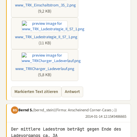
www_TRX_Einschaltstrom_35_2.png
(9,2 KB)
www_TRX_Ladestrategie_II_57_1.png
(11 KB)
www_TRXCharger_Ladeverlauf.png
(5,8 KB)
Markierten Text zitieren
Antwort
Bernd S.
(bernd_stein)
(Firma: Anscheinend Corner-Cases ;-))
BS
2014-01-14 12:15
#3486665
Der mittlere Ladestrom beträgt gegen Ende des 
Ladevorgangs ca. 3A
