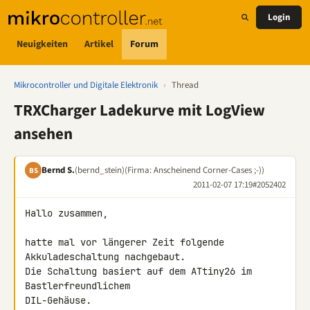
Login
Neuigkeiten
Artikel
Forum
Mikrocontroller und Digitale Elektronik
›
Thread
TRXCharger Ladekurve mit LogView
ansehen
Bernd S.
(bernd_stein)
(Firma: Anscheinend Corner-Cases ;-))
BS
2011-02-07 17:19
#2052402
Hallo zusammen,

hatte mal vor längerer Zeit folgende 
Akkuladeschaltung nachgebaut.

Die Schaltung basiert auf dem ATtiny26 im 
Bastlerfreundlichem 

DIL-Gehäuse.
