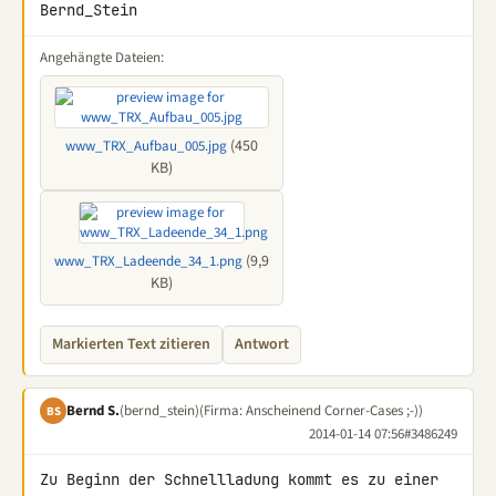
Bernd_Stein
Angehängte Dateien:
(450
www_TRX_Aufbau_005.jpg
KB)
(9,9
www_TRX_Ladeende_34_1.png
KB)
Markierten Text zitieren
Antwort
Bernd S.
(bernd_stein)
(Firma: Anscheinend Corner-Cases ;-))
BS
2014-01-14 07:56
#3486249
Zu Beginn der Schnellladung kommt es zu einer 