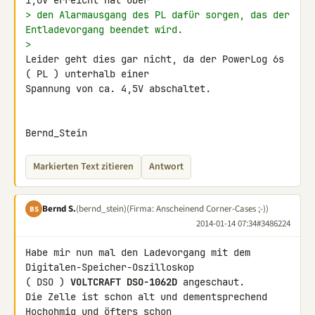
> den Alarmausgang des PL dafür sorgen, das der 
Entladevorgang beendet wird.
>
Leider geht dies gar nicht, da der PowerLog 6s 
( PL ) unterhalb einer 

Spannung von ca. 4,5V abschaltet.

Bernd_Stein
Markierten Text zitieren
Antwort
Bernd S.
(bernd_stein)
(Firma: Anscheinend Corner-Cases ;-))
BS
2014-01-14 07:34
#3486224
Habe mir nun mal den Ladevorgang mit dem 
Digitalen-Speicher-Oszilloskop

( DSO ) 
VOLTCRAFT DSO-1062D
 angeschaut.

Die Zelle ist schon alt und dementsprechend 
Hochohmig und öfters schon 
