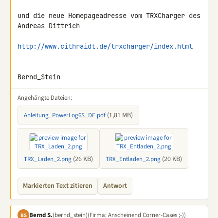
und die neue Homepageadresse vom TRXCharger des 
Andreas Dittrich

http://www.cithraidt.de/trxcharger/index.html
Bernd_Stein
Angehängte Dateien:
(1,81 MB)
Anleitung_PowerLog6S_DE.pdf
(26 KB)
(20 KB)
TRX_Laden_2.png
TRX_Entladen_2.png
Markierten Text zitieren
Antwort
Bernd S.
(bernd_stein)
(Firma: Anscheinend Corner-Cases ;-))
BS