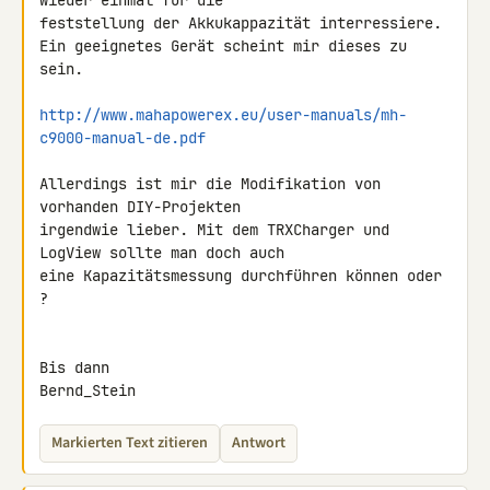
wieder einmal für die 

feststellung der Akkukappazität interressiere.

Ein geeignetes Gerät scheint mir dieses zu 
sein.

http://www.mahapowerex.eu/user-manuals/mh-
c9000-manual-de.pdf
Allerdings ist mir die Modifikation von 
vorhanden DIY-Projekten 

irgendwie lieber. Mit dem TRXCharger und 
LogView sollte man doch auch 

eine Kapazitätsmessung durchführen können oder 
?

Bis dann

Bernd_Stein
Markierten Text zitieren
Antwort