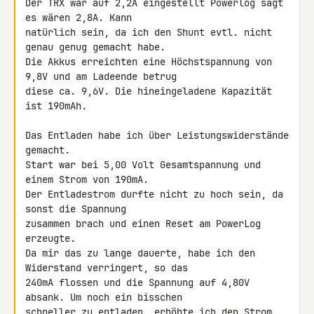
Der TRX war auf 2,2A eingestellt Powerlog sagt 
es wären 2,8A. Kann 

natürlich sein, da ich den Shunt evtl. nicht 
genau genug gemacht habe.

Die Akkus erreichten eine Höchstspannung von 
9,8V und am Ladeende betrug 

diese ca. 9,6V. Die hineingeladene Kapazität 
ist 190mAh.

Das Entladen habe ich über Leistungswiderstände 
gemacht.

Start war bei 5,00 Volt Gesamtspannung und 
einem Strom von 190mA.

Der Entladestrom durfte nicht zu hoch sein, da 
sonst die Spannung 

zusammen brach und einen Reset am PowerLog 
erzeugte.

Da mir das zu lange dauerte, habe ich den 
Widerstand verringert, so das 

240mA flossen und die Spannung auf 4,80V 
absank. Um noch ein bisschen 

schneller zu entladen, erhöhte ich den Strom 