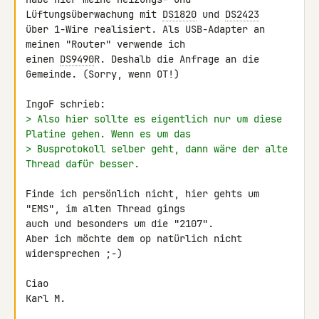
Lüftungsüberwachung mit 
DS1820
 und 
DS2423
über 1-Wire realisiert. Als USB-Adapter an 
meinen "Router" verwende ich 

einen 
DS9490
R. Deshalb die Anfrage an die 
Gemeinde. (Sorry, wenn OT!)

> Also hier sollte es eigentlich nur um diese 
Platine gehen. Wenn es um das
> Busprotokoll selber geht, dann wäre der alte 
Thread dafür besser.
Finde ich persönlich nicht, hier gehts um 
"EMS", im alten Thread gings 

auch und besonders um die "2107".

Aber ich möchte dem op natürlich nicht 
widersprechen ;-)

Ciao

Karl M.