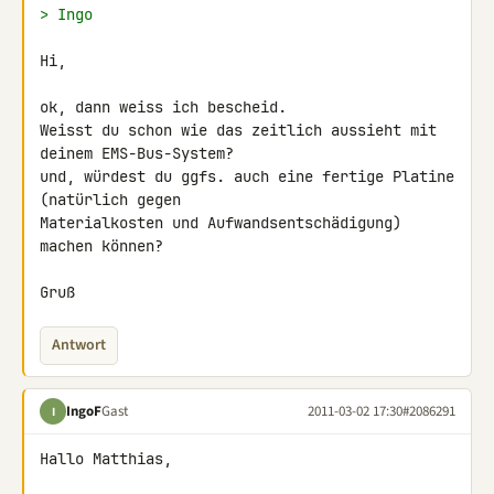
> Ingo
Hi,

ok, dann weiss ich bescheid.

Weisst du schon wie das zeitlich aussieht mit 
deinem EMS-Bus-System? 

und, würdest du ggfs. auch eine fertige Platine 
(natürlich gegen 

Materialkosten und Aufwandsentschädigung) 
machen können?

Gruß
Antwort
IngoF
Gast
2011-03-02 17:30
#2086291
I
Hallo Matthias,
