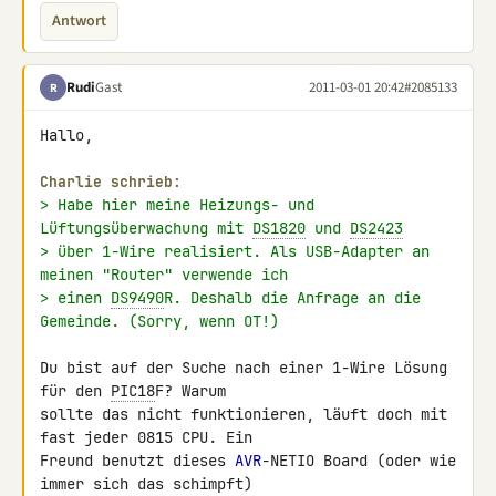
Antwort
Rudi
Gast
2011-03-01 20:42
#2085133
R
Hallo,

Charlie schrieb:
> Habe hier meine Heizungs- und 
Lüftungsüberwachung mit 
DS1820
 und 
DS2423
> über 1-Wire realisiert. Als USB-Adapter an 
meinen "Router" verwende ich
> einen 
DS9490
R. Deshalb die Anfrage an die 
Gemeinde. (Sorry, wenn OT!)
Du bist auf der Suche nach einer 1-Wire Lösung 
für den 
PIC18
F? Warum 

sollte das nicht funktionieren, läuft doch mit 
fast jeder 0815 CPU. Ein 

Freund benutzt dieses 
AVR
-NETIO Board (oder wie 
immer sich das schimpft) 
