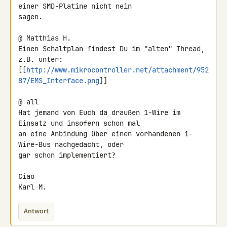
einer SMD-Platine nicht nein 

sagen.

@ Matthias H.

Einen Schaltplan findest Du im "alten" Thread, 
z.B. unter:

[[
http://www.mikrocontroller.net/attachment/952
87/EMS_Interface.png
]]

@ all

Hat jemand von Euch da draußen 1-Wire im 
Einsatz und insofern schon mal 

an eine Anbindung über einen vorhandenen 1-
Wire-Bus nachgedacht, oder 

gar schon implementiert?

Ciao

Karl M.
Antwort