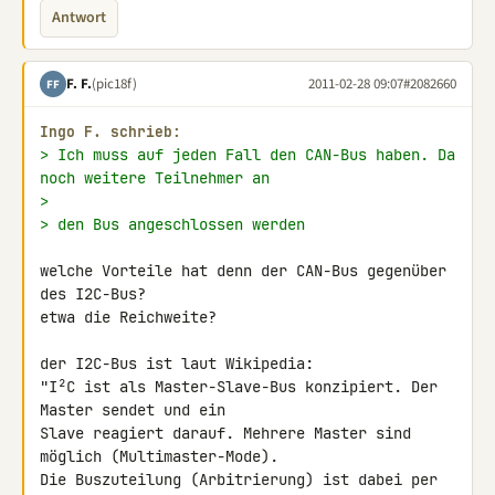
Antwort
F. F.
(pic18f)
2011-02-28 09:07
#2082660
FF
Ingo F. schrieb:
> Ich muss auf jeden Fall den CAN-Bus haben. Da 
noch weitere Teilnehmer an
>
> den Bus angeschlossen werden
welche Vorteile hat denn der CAN-Bus gegenüber 
des I2C-Bus?

etwa die Reichweite?

der I2C-Bus ist laut Wikipedia:

"I²C ist als Master-Slave-Bus konzipiert. Der 
Master sendet und ein 

Slave reagiert darauf. Mehrere Master sind 
möglich (Multimaster-Mode). 

Die Buszuteilung (Arbitrierung) ist dabei per 