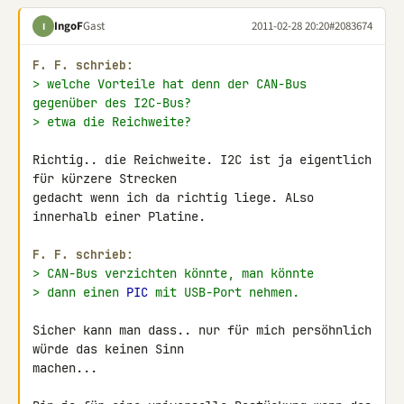
IngoF
Gast
2011-02-28 20:20
#2083674
I
F. F. schrieb:
> welche Vorteile hat denn der CAN-Bus 
gegenüber des I2C-Bus?
> etwa die Reichweite?
Richtig.. die Reichweite. I2C ist ja eigentlich 
für kürzere Strecken 

gedacht wenn ich da richtig liege. ALso 
innerhalb einer Platine.

F. F. schrieb:
> CAN-Bus verzichten könnte, man könnte
> dann einen 
PIC
 mit USB-Port nehmen.
Sicher kann man dass.. nur für mich persöhnlich 
würde das keinen Sinn 

machen...
