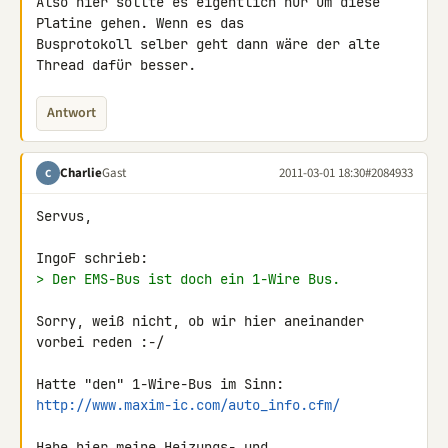
Also hier sollte es eigentlich nur um diese 
Platine gehen. Wenn es das 

Busprotokoll selber geht dann wäre der alte 
Thread dafür besser.
Antwort
Charlie
Gast
2011-03-01 18:30
#2084933
C
Servus,

> Der EMS-Bus ist doch ein 1-Wire Bus.
Sorry, weiß nicht, ob wir hier aneinander 
vorbei reden :-/

Hatte "den" 1-Wire-Bus im Sinn: 
http://www.maxim-ic.com/auto_info.cfm/
Habe hier meine Heizungs- und 