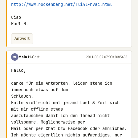
http://www.rockenberg.net/fli4l-hvac.html
Ciao

Karl M.
Antwort
Mala H.
Gast
2011-03-02 07:09
#2085433
MH
Hallo,

danke für die Antworten, leider stehe ich 
immernoch etwas auf dem 

Schlauch.

Hätte vielleicht mal jemand Lust & Zeit sich 
mit mir offline etwas 

auszutauschen damit ich den Thread nicht 
vollspamme. Möglicherweise per 

Mail oder per Chat bzw Facebook oder ähnliches.

Ich möchte eigentlich nichts aufwendiges, nur 