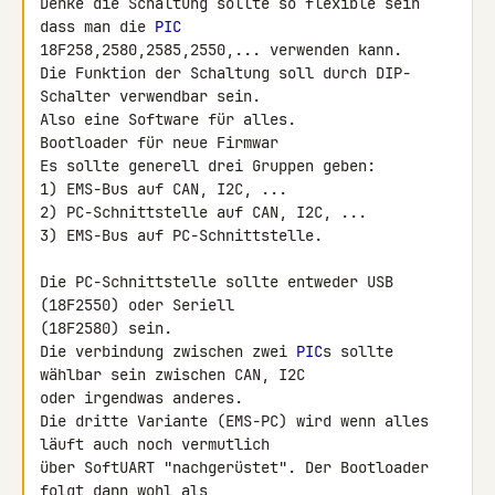
Denke die Schaltung sollte so flexible sein 
dass man die 
PIC
18F258,2580,2585,2550,... verwenden kann.

Die Funktion der Schaltung soll durch DIP-
Schalter verwendbar sein.

Also eine Software für alles.

Bootloader für neue Firmwar

Es sollte generell drei Gruppen geben:

1) EMS-Bus auf CAN, I2C, ...

2) PC-Schnittstelle auf CAN, I2C, ...

3) EMS-Bus auf PC-Schnittstelle.

Die PC-Schnittstelle sollte entweder USB 
(18F2550) oder Seriell 

(18F2580) sein.

Die verbindung zwischen zwei 
PIC
s sollte 
wählbar sein zwischen CAN, I2C 

oder irgendwas anderes.

Die dritte Variante (EMS-PC) wird wenn alles 
läuft auch noch vermutlich 

über SoftUART "nachgerüstet". Der Bootloader 
folgt dann wohl als 
