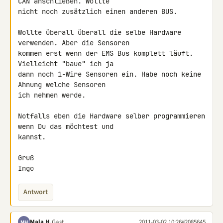
CAN anschließen. Wollte 

nicht noch zusätzlich einen anderen BUS.

Wollte überall überall die selbe Hardware 
verwenden. Aber die Sensoren 

kommen erst wenn der EMS Bus komplett läuft. 
Vielleicht "baue" ich ja 

dann noch 1-Wire Sensoren ein. Habe noch keine 
Ahnung welche Sensoren 

ich nehmen werde.

Notfalls eben die Hardware selber programmieren 
wenn Du das möchtest und 

kannst.

Gruß

Ingo
Antwort
Mala H.
Gast
2011-03-02 10:26
#2085645
MH