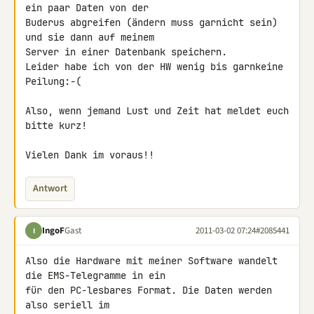
ein paar Daten von der 

Buderus abgreifen (ändern muss garnicht sein) 
und sie dann auf meinem 

Server in einer Datenbank speichern.

Leider habe ich von der HW wenig bis garnkeine 
Peilung:-(

Also, wenn jemand Lust und Zeit hat meldet euch 
bitte kurz!

Vielen Dank im voraus!!
Antwort
IngoF
Gast
2011-03-02 07:24
#2085441
I
Also die Hardware mit meiner Software wandelt 
die EMS-Telegramme in ein 

für den PC-lesbares Format. Die Daten werden 
also seriell im 
