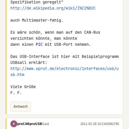
http://de.wikipedia.org/wiki/I%C2%B2C
auch Multimaster-fahig.

Es wäre schön, wenn man auf den CAN-Bus 
verzichten könnte, man könnte 

dann einen 
PIC
 mit USB-Port nehmen.

Das USB-Interface ist hier mit Beispielprogramm 
http://www.sprut.de/electronic/interfaces/usb/u
sb.htm
Viele Grüße

F. F.
Antwort
proCANproUSB
Gast
2011-02-28 10:21
#2082740
P