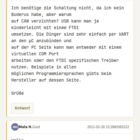
Ich benötige die Schaltung nicht, da ich kein 
Buderus habe, aber warum 

auf CAN verzichten? USB kann man ja 
kinderleicht mit einem FTDI 

umsetzen. Die Dinger sind sehr einfach per UART 
an den µC anzubinden und 

auf der PC Seite kann man entweder mit einem 
virtuellen COM Port 

arbeiten oder den FTDI spezifischen Treiber 
nutzen. Beispiele in allen 

möglichen Programmiersprachen gibts beim 
Hersteller auf dessen Seite.

Grüße
Antwort
Mala H.
Gast
2011-02-28 15:28
#2083222
MH