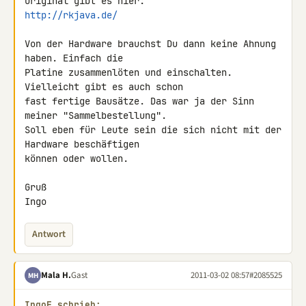
http://rkjava.de/
Von der Hardware brauchst Du dann keine Ahnung 
haben. Einfach die 

Platine zusammenlöten und einschalten. 
Vielleicht gibt es auch schon 

fast fertige Bausätze. Das war ja der Sinn 
meiner "Sammelbestellung". 

Soll eben für Leute sein die sich nicht mit der 
Hardware beschäftigen 

können oder wollen.

Gruß

Ingo
Antwort
Mala H.
Gast
2011-03-02 08:57
#2085525
MH
IngoF schrieb: