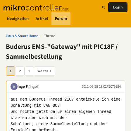
Login
Neuigkeiten
Artikel
Forum
Haus & Smart Home
›
Thread
Buderus EMS-"Gateway" mit PIC18F /
Sammelbestellung
1
2
3
Weiter
→
Ingo F.
(ingof)
2011-02-25 18:01
#2079594
IF
aus dem Buderus Thread 2107 entwickele ich eine 
Schaltung mit CAN BUS 

und möchte jetzt dafür einen eigenen Thread 
starten der sich mit der 

Schaltung, einer Sammelbestellung und der 
Entwicklung befasst.
