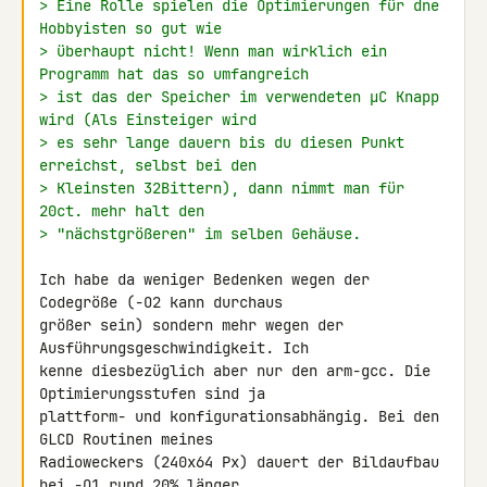
> Eine Rolle spielen die Optimierungen für dne 
Hobbyisten so gut wie
> überhaupt nicht! Wenn man wirklich ein 
Programm hat das so umfangreich
> ist das der Speicher im verwendeten µC Knapp 
wird (Als Einsteiger wird
> es sehr lange dauern bis du diesen Punkt 
erreichst, selbst bei den
> Kleinsten 32Bittern), dann nimmt man für 
20ct. mehr halt den
> "nächstgrößeren" im selben Gehäuse.
Ich habe da weniger Bedenken wegen der 
Codegröße (-O2 kann durchaus 

größer sein) sondern mehr wegen der 
Ausführungsgeschwindigkeit. Ich 

kenne diesbezüglich aber nur den arm-gcc. Die 
Optimierungsstufen sind ja 

plattform- und konfigurationsabhängig. Bei den 
GLCD Routinen meines 

Radioweckers (240x64 Px) dauert der Bildaufbau 
bei -O1 rund 20% länger 
