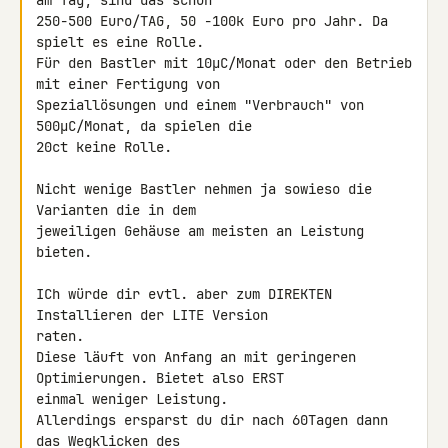
am Tag, sind das schon 

250-500 Euro/TAG, 50 -100k Euro pro Jahr. Da 
spielt es eine Rolle.

Für den Bastler mit 10µC/Monat oder den Betrieb 
mit einer Fertigung von 

Speziallösungen und einem "Verbrauch" von 
500µC/Monat, da spielen die 

20ct keine Rolle.

Nicht wenige Bastler nehmen ja sowieso die 
Varianten die in dem 

jeweiligen Gehäuse am meisten an Leistung 
bieten.

ICh würde dir evtl. aber zum DIREKTEN 
Installieren der LITE Version 

raten.

Diese läuft von Anfang an mit geringeren 
Optimierungen. Bietet also ERST 

einmal weniger Leistung.

Allerdings ersparst du dir nach 60Tagen dann 
das Wegklicken des 
