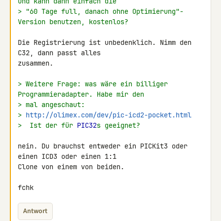
und kann dann einfach die
> "60 Tage full, danach ohne Optimierung"-
Version benutzen, kostenlos?
Die Registrierung ist unbedenklich. Nimm den 
C32, dann passt alles 

zusammen.

> Weitere Frage: was wäre ein billiger 
Programmieradapter. Habe mir den
> mal angeschaut:
> 
http://olimex.com/dev/pic-icd2-pocket.html
>  Ist der für 
PIC32
s geeignet?
nein. Du brauchst entweder ein PICKit3 oder 
einen ICD3 oder einen 1:1 

Clone von einem von beiden.

fchk
Antwort