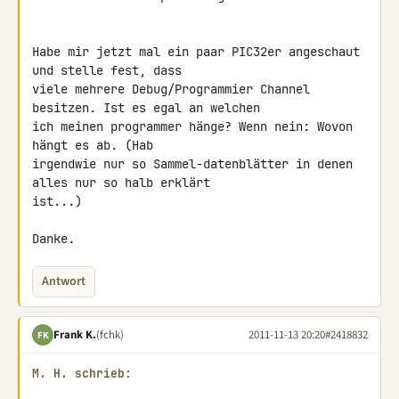
Habe mir jetzt mal ein paar PIC32er angeschaut 
und stelle fest, dass 

viele mehrere Debug/Programmier Channel 
besitzen. Ist es egal an welchen 

ich meinen programmer hänge? Wenn nein: Wovon 
hängt es ab. (Hab 

irgendwie nur so Sammel-datenblätter in denen 
alles nur so halb erklärt 

ist...)

Danke.
Antwort
Frank K.
(fchk)
2011-11-13 20:20
#2418832
FK
M. H. schrieb: