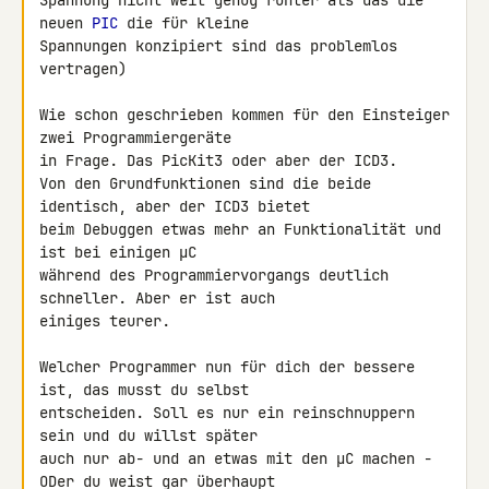
Spannung nicht weit genug runter als das die 
neuen 
PIC
 die für kleine 

Spannungen konzipiert sind das problemlos 
vertragen)

Wie schon geschrieben kommen für den Einsteiger 
zwei Programmiergeräte 

in Frage. Das PicKit3 oder aber der ICD3.

Von den Grundfunktionen sind die beide 
identisch, aber der ICD3 bietet 

beim Debuggen etwas mehr an Funktionalität und 
ist bei einigen µC 

während des Programmiervorgangs deutlich 
schneller. Aber er ist auch 

einiges teurer.

Welcher Programmer nun für dich der bessere 
ist, das musst du selbst 

entscheiden. Soll es nur ein reinschnuppern 
sein und du willst später 

auch nur ab- und an etwas mit den µC machen -
ODer du weist gar überhaupt 
