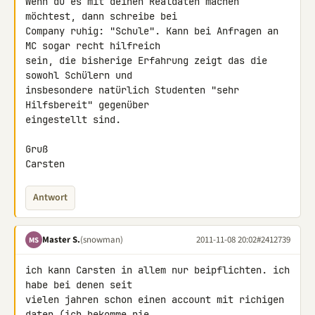
Wenn du es mit deinen Realdaten machen 
möchtest, dann schreibe bei 

Company ruhig: "Schule". Kann bei Anfragen an 
MC sogar recht hilfreich 

sein, die bisherige Erfahrung zeigt das die 
sowohl Schülern und 

insbesondere natürlich Studenten "sehr 
Hilfsbereit" gegenüber 

eingestellt sind.

Gruß

Carsten
Antwort
Master S.
(snowman)
2011-11-08 20:02
#2412739
MS
ich kann Carsten in allem nur beipflichten. ich 
habe bei denen seit 

vielen jahren schon einen account mit richigen 
daten (ich bekomme nie 
