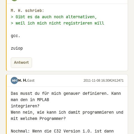
M. H. schrieb:
> Gibt es da auch noch alternativen,
> weil ich mich nicht registrieren will
gcc.

zuiop
Antwort
M. Н.
Gast
2011-11-08 16:30
#2412471
MН
Das musst du für mich genauer definieren. Kann 
man den in MPLAB 

integrieren?

Wenn nein, wie kann ich damit programmieren und 
mit welchem Programmer?

Nochmal: Wenn die C32 Version i.O. ist dann 