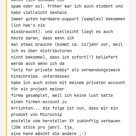
spam oder so). früher war ich auch student und 
habe vielleicht deshalb 

immer guten hardware-support (samples) bekommen 
(ich hab's nie 

missbraucht). und vielleicht liegt es auch 
heute daran, dass wenn ich 

mal etwas brauche (kommt ca. 1x/jahr vor, weil 
ich es über distributoren 

nicht bekomme), dass ich sofort(!) beliefert 
werde auch wenn ich da 

"only for private hobby" als verwendungszweck 
hinschreibe. unterdessen 

habe ich auch schon mit meinem privaten account 
für ein projekt meiner 

firma gesamplet, weil ich keine lust hatte 
einen firmen-account zu 

errichten... die folge ist nun, dass wir ein 
produkt von Microchip 

anstelle vom hersteller XY zukünftig verbauen 
(20k stück pro jahr). tja, 

eine hand wäscht die andere ;-)