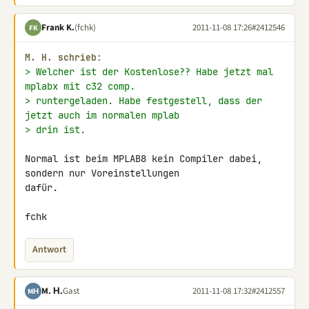
Frank K.
(fchk)
2011-11-08 17:26
#2412546
FK
M. H. schrieb:
> Welcher ist der Kostenlose?? Habe jetzt mal 
mplabx mit c32 comp.
> runtergeladen. Habe festgestell, dass der 
jetzt auch im normalen mplab
> drin ist.
Normal ist beim MPLAB8 kein Compiler dabei, 
sondern nur Voreinstellungen 

dafür.

fchk
Antwort
M. Н.
Gast
2011-11-08 17:32
#2412557
MН