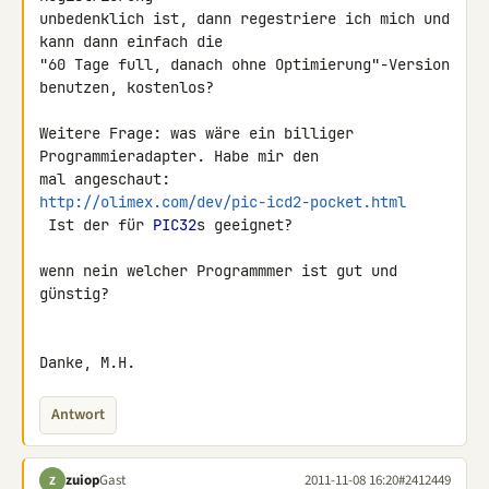
unbedenklich ist, dann regestriere ich mich und 
kann dann einfach die 

"60 Tage full, danach ohne Optimierung"-Version 
benutzen, kostenlos?

Weitere Frage: was wäre ein billiger 
Programmieradapter. Habe mir den 

http://olimex.com/dev/pic-icd2-pocket.html
 Ist der für 
PIC32
s geeignet?

wenn nein welcher Programmmer ist gut und 
günstig?

Danke, M.H.
Antwort
zuiop
Gast
2011-11-08 16:20
#2412449
Z