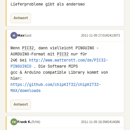
Lieferprobleme gibt als anderswo
Antwort
Max
Gast
2011-11-09 17:01
#2413973
M
Wenn 
PIC32
, dann vielleicht PINGUINO - 
AURDUINO-Format mit 
PIC32
 nur für 

24€ bei 
http://www.watterott.com/de/PIC32-
PINGUINIO
 . Die Software MIPS 

gcc & Arduino compatible Library kommt von 
https://github.com/chipKIT32/chipKIT32-
MAX/downloads
Antwort
Frank K.
(fchk)
2011-11-09 18:39
#2414086
FK