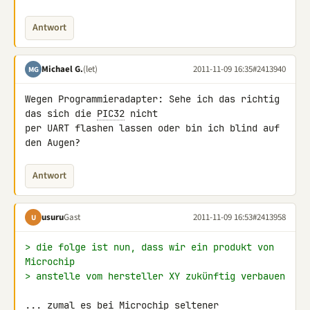
Antwort
Michael G.
(let)
2011-11-09 16:35
#2413940
MG
Wegen Programmieradapter: Sehe ich das richtig 
das sich die 
PIC32
 nicht 

per UART flashen lassen oder bin ich blind auf 
den Augen?
Antwort
usuru
Gast
2011-11-09 16:53
#2413958
U
> die folge ist nun, dass wir ein produkt von 
Microchip
> anstelle vom hersteller XY zukünftig verbauen
... zumal es bei Microchip seltener 