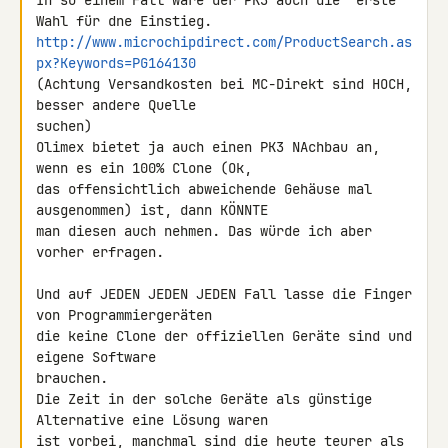
In so einem Fall wäre der PK3 auch die "erste" 
http://www.microchipdirect.com/ProductSearch.as
px?Keywords=PG164130
(Achtung Versandkosten bei MC-Direkt sind HOCH, 
besser andere Quelle 

suchen)

Olimex bietet ja auch einen PK3 NAchbau an, 
wenn es ein 100% Clone (Ok, 

das offensichtlich abweichende Gehäuse mal 
ausgenommen) ist, dann KÖNNTE 

man diesen auch nehmen. Das würde ich aber 
vorher erfragen.

Und auf JEDEN JEDEN JEDEN Fall lasse die Finger 
von Programmiergeräten 

die keine Clone der offiziellen Geräte sind und 
eigene Software 

brauchen.

Die Zeit in der solche Geräte als günstige 
Alternative eine Lösung waren 

ist vorbei, manchmal sind die heute teurer als 