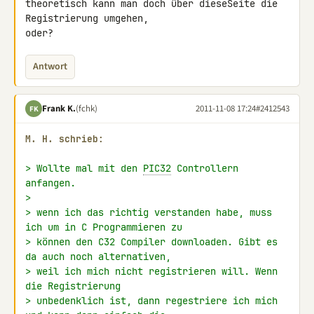
theoretisch kann man doch über dieseSeite die 
Registrierung umgehen, 

oder?
Antwort
Frank K.
(fchk)
2011-11-08 17:24
#2412543
FK
M. H. schrieb:
> Wollte mal mit den 
PIC32
 Controllern  
anfangen.
>
> wenn ich das richtig verstanden habe, muss 
ich um in C Programmieren zu
> können den C32 Compiler downloaden. Gibt es 
da auch noch alternativen,
> weil ich mich nicht registrieren will. Wenn 
die Registrierung
> unbedenklich ist, dann regestriere ich mich 