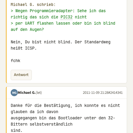
Michael G. schrieb:
> Wegen Programmieradapter: Sehe ich das 
richtig das sich die 
PIC32
 nicht
> per UART flashen lassen oder bin ich blind 
auf den Augen?
Nein, Du bist nicht blind. Der Standardweg 
heißt ICSP.

fchk
Antwort
Michael G.
(let)
2011-11-09 21:28
#2414341
MG
Danke für die Bestätigung, ich konnte es nicht 
glauben da ich davon 

ausgegangen bin das Bootloader unter den 32-
Bittern selbstverständlich 

sind.
