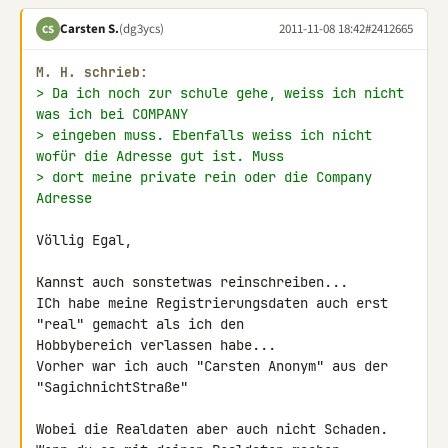
Carsten S.
(dg3ycs)
2011-11-08 18:42
#2412665
CS
M. H. schrieb:
> Da ich noch zur schule gehe, weiss ich nicht 
was ich bei COMPANY
> eingeben muss. Ebenfalls weiss ich nicht 
wofür die Adresse gut ist. Muss
> dort meine private rein oder die Company 
Adresse
Völlig Egal,

Kannst auch sonstetwas reinschreiben...

ICh habe meine Registrierungsdaten auch erst 
"real" gemacht als ich den 

Hobbybereich verlassen habe...

Vorher war ich auch "Carsten Anonym" aus der 
"SagichnichtStraße"

Wobei die Realdaten aber auch nicht Schaden.
