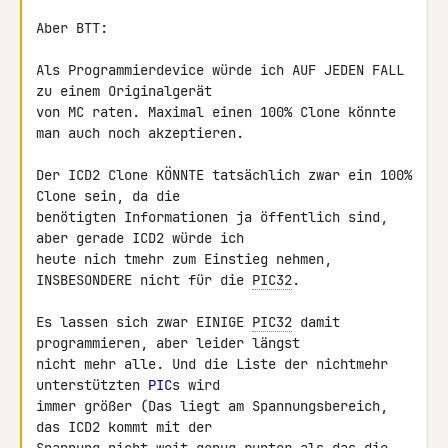
Aber BTT:

Als Programmierdevice würde ich AUF JEDEN FALL 
zu einem Originalgerät 

von MC raten. Maximal einen 100% Clone könnte 
man auch noch akzeptieren.

Der ICD2 Clone KÖNNTE tatsächlich zwar ein 100% 
Clone sein, da die 

benötigten Informationen ja öffentlich sind, 
aber gerade ICD2 würde ich 

heute nich tmehr zum Einstieg nehmen, 
INSBESONDERE nicht für die 
PIC32
.

Es lassen sich zwar EINIGE 
PIC32
 damit 
programmieren, aber leider längst 

nicht mehr alle. Und die Liste der nichtmehr 
unterstützten 
PIC
s wird 

immer größer (Das liegt am Spannungsbereich, 
das ICD2 kommt mit der 
