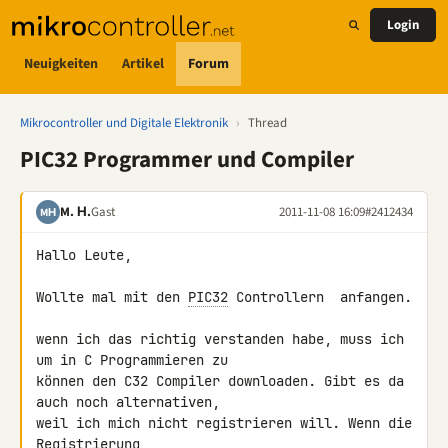
Login
Neuigkeiten
Artikel
Forum
Mikrocontroller und Digitale Elektronik
›
Thread
PIC32 Programmer und Compiler
M. Н.
Gast
2011-11-08 16:09
#2412434
MН
Hallo Leute,

Wollte mal mit den 
PIC32
 Controllern  anfangen.

wenn ich das richtig verstanden habe, muss ich 
um in C Programmieren zu 

können den C32 Compiler downloaden. Gibt es da 
auch noch alternativen, 

weil ich mich nicht registrieren will. Wenn die 
Registrierung 
