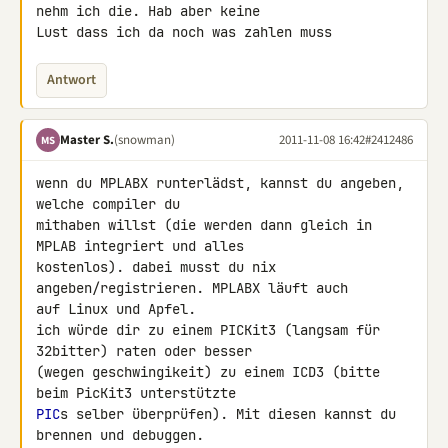
nehm ich die. Hab aber keine 

Lust dass ich da noch was zahlen muss
Antwort
Master S.
(snowman)
2011-11-08 16:42
#2412486
MS
wenn du MPLABX runterlädst, kannst du angeben, 
welche compiler du 

mithaben willst (die werden dann gleich in 
MPLAB integriert und alles 

kostenlos). dabei musst du nix 
angeben/registrieren. MPLABX läuft auch 

auf Linux und Apfel.

ich würde dir zu einem PICKit3 (langsam für 
32bitter) raten oder besser 

(wegen geschwingikeit) zu einem ICD3 (bitte 
PIC
s selber überprüfen). Mit diesen kannst du 