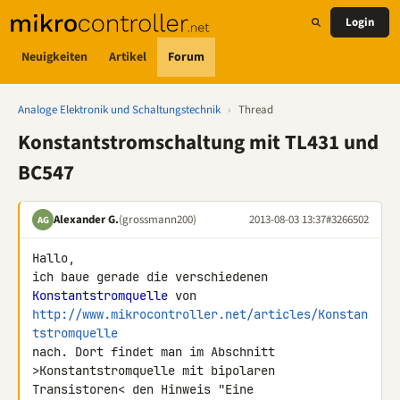
Login
Neuigkeiten
Artikel
Forum
Analoge Elektronik und Schaltungstechnik
›
Thread
Konstantstromschaltung mit TL431 und
BC547
Alexander G.
(grossmann200)
2013-08-03 13:37
#3266502
AG
Hallo,

ich baue gerade die verschiedenen 
Konstantstromquelle
http://www.mikrocontroller.net/articles/Konstan
tstromquelle
nach. Dort findet man im Abschnitt 
>Konstantstromquelle mit bipolaren 

Transistoren< den Hinweis "Eine 