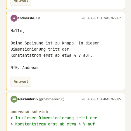
Antwort
andreas6
Gast
2013-08-03 14:24
#3266562
A
Hallo,

Deine Speisung ist zu knapp. In dieser 
Dimensionierung tritt der 

Konstantstrom erst ab etwa 4 V auf.

MfG. Andreas
Antwort
Alexander G.
(grossmann200)
2013-08-03 14:46
#3266585
AG
andreas6 schrieb:
> In dieser Dimensionierung tritt der
> Konstantstrom erst ab etwa 4 V auf.