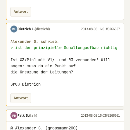
Antwort
Dietrich L.
(dietrichl)
2013-08-03 16:01
#3266657
DL
Alexander G. schrieb:
> ist der prinzipielle Schaltungaufbau richtig
Ist X3/Pin1 mit V1/- und R3 verbunden? Will 
sagen: muss da ein Punkt auf 

die Kreuzung der Leitungen?

Gruß Dietrich
Antwort
Falk B.
(falk)
2013-08-03 16:03
#3266661
FB
@ Alexander G. (grossmann200)
