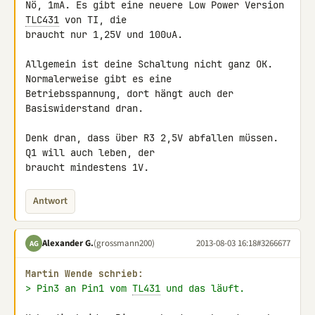
Nö, 1mA. Es gibt eine neuere Low Power Version 
TLC431
 von TI, die 

braucht nur 1,25V und 100uA.

Allgemein ist deine Schaltung nicht ganz OK. 
Normalerweise gibt es eine 

Betriebsspannung, dort hängt auch der 
Basiswiderstand dran.

Denk dran, dass über R3 2,5V abfallen müssen. 
Q1 will auch leben, der 

braucht mindestens 1V.
Antwort
Alexander G.
(grossmann200)
2013-08-03 16:18
#3266677
AG
Martin Wende schrieb:
> Pin3 an Pin1 vom 
TL431
 und das läuft.