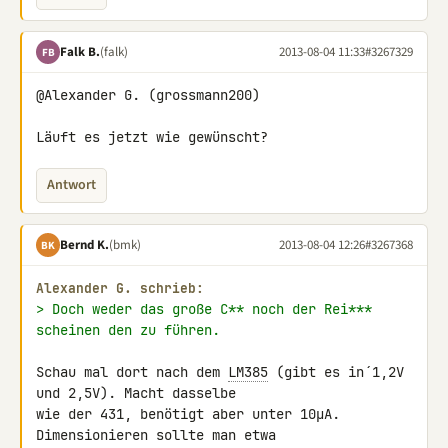
Falk B.
(falk)
2013-08-04 11:33
#3267329
FB
@Alexander G. (grossmann200)

Läuft es jetzt wie gewünscht?
Antwort
Bernd K.
(bmk)
2013-08-04 12:26
#3267368
BK
Alexander G. schrieb:
> Doch weder das große C** noch der Rei*** 
scheinen den zu führen.
Schau mal dort nach dem 
LM385
 (gibt es in´1,2V 
und 2,5V). Macht dasselbe

wie der 431, benötigt aber unter 10µA. 
Dimensionieren sollte man etwa 
