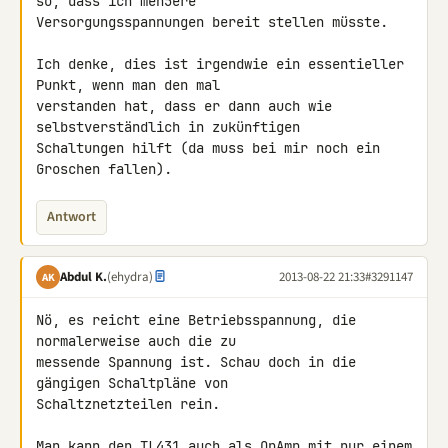
so, dass ich meh5ere 

Versorgungsspannungen bereit stellen müsste.

Ich denke, dies ist irgendwie ein essentieller 
Punkt, wenn man den mal 

verstanden hat, dass er dann auch wie 
selbstverständlich in zukünftigen 

Schaltungen hilft (da muss bei mir noch ein 
Groschen fallen).
Antwort
Abdul K.
(ehydra)
2013-08-22 21:33
#3291147
AK
Nö, es reicht eine Betriebsspannung, die 
normalerweise auch die zu 

messende Spannung ist. Schau doch in die 
gängigen Schaltpläne von 

Schaltznetzteilen rein.

Man kann den 
TL431
 auch als OpAmp mit nur einem 