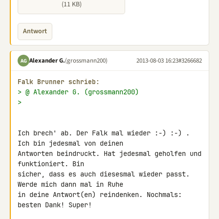
(11 KB)
Antwort
Alexander G.
(grossmann200)
2013-08-03 16:23
#3266682
AG
Falk Brunner schrieb:
> @ Alexander G. (grossmann200)
>
Ich brech' ab. Der Falk mal wieder :-) :-) . 
Ich bin jedesmal von deinen 

Antworten beindruckt. Hat jedesmal geholfen und 
funktioniert. Bin 

sicher, dass es auch diesesmal wieder passt. 
Werde mich dann mal in Ruhe 

in deine Antwort(en) reindenken. Nochmals: 
besten Dank! Super!