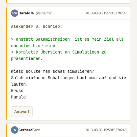
Harald W.
(wilhelms)
2013-08-06 15:22
#3270209
HW
Alexander G. schrieb:
> anstatt Salamischeiben, ist es mein Ziel als 
nächstes hier eine
> komplette Übersicht an Simulatioen zu 
präsentieren.
Wieso sollte man sowas simulieren?

Solch einfache Schaltungen baut man auf und sie 
laufen.

Gruss

Harald
Antwort
Gerhard
Gast
2013-08-06 15:50
#3270245
G