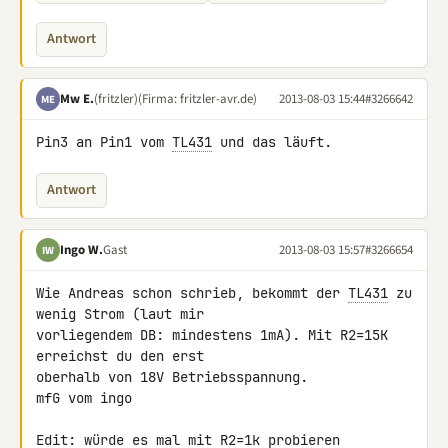
Antwort
Mw E.
(fritzler)
(Firma: fritzler-avr.de)
2013-08-03 15:44
#3266642
ME
Pin3 an Pin1 vom 
TL431
 und das läuft.
Antwort
Ingo W.
Gast
2013-08-03 15:57
#3266654
IW
Wie Andreas schon schrieb, bekommt der 
TL431
 zu 
wenig Strom (laut mir 

vorliegendem DB: mindestens 1mA). Mit R2=15K 
erreichst du den erst 

oberhalb von 18V Betriebsspannung.

mfG vom ingo

Edit: würde es mal mit R2=1k probieren