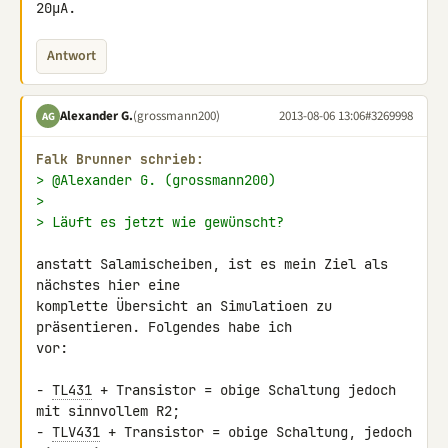
20µA.
Antwort
Alexander G.
(grossmann200)
2013-08-06 13:06
#3269998
AG
Falk Brunner schrieb:
> @Alexander G. (grossmann200)
>
> Läuft es jetzt wie gewünscht?
anstatt Salamischeiben, ist es mein Ziel als 
nächstes hier eine 

komplette Übersicht an Simulatioen zu 
präsentieren. Folgendes habe ich 

vor:

- 
TL431
 + Transistor = obige Schaltung jedoch 
mit sinnvollem R2;

- 
TLV431
 + Transistor = obige Schaltung, jedoch 