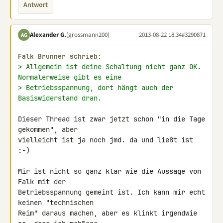
Antwort
Alexander G.
(grossmann200)
2013-08-22 18:34
#3290871
AG
Falk Brunner schrieb:
> Allgemein ist deine Schaltung nicht ganz OK. 
Normalerweise gibt es eine
> Betriebsspannung, dort hängt auch der 
Basiswiderstand dran.
Dieser Thread ist zwar jetzt schon "in die Tage 
gekommen", aber 

vielleicht ist ja noch jmd. da und ließt ist 
:-)

Mir ist nicht so ganz klar wie die Aussage von 
Falk mit der 

Betriebsspannung gemeint ist. Ich kann mir echt 
keinen "technischen 

Reim" daraus machen, aber es klinkt irgendwie 