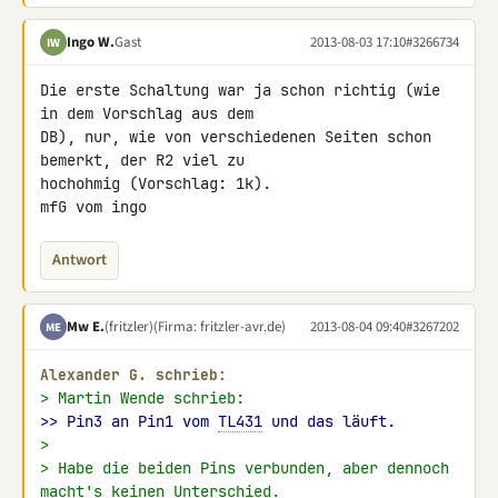
Ingo W.
Gast
2013-08-03 17:10
#3266734
IW
Die erste Schaltung war ja schon richtig (wie 
in dem Vorschlag aus dem 

DB), nur, wie von verschiedenen Seiten schon 
bemerkt, der R2 viel zu 

hochohmig (Vorschlag: 1k).

mfG vom ingo
Antwort
Mw E.
(fritzler)
(Firma: fritzler-avr.de)
2013-08-04 09:40
#3267202
ME
Alexander G. schrieb:
> Martin Wende schrieb:
>> Pin3 an Pin1 vom 
TL431
 und das läuft.
>
> Habe die beiden Pins verbunden, aber dennoch 
macht's keinen Unterschied.