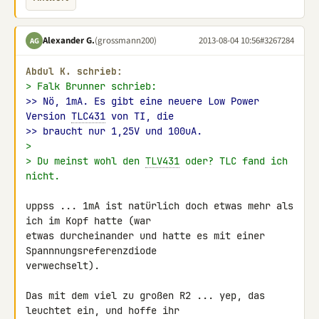
Alexander G.
(grossmann200)
2013-08-04 10:56
#3267284
AG
Abdul K. schrieb:
> Falk Brunner schrieb:
>> Nö, 1mA. Es gibt eine neuere Low Power 
Version 
TLC431
 von TI, die
>> braucht nur 1,25V und 100uA.
>
> Du meinst wohl den 
TLV431
 oder? TLC fand ich 
nicht.
uppss ... 1mA ist natürlich doch etwas mehr als 
ich im Kopf hatte (war 

etwas durcheinander und hatte es mit einer 
Spannnungsreferenzdiode 

verwechselt).

Das mit dem viel zu großen R2 ... yep, das 
leuchtet ein, und hoffe ihr 
