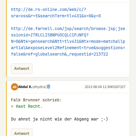
http://de.rs-online.com/web/c/?
sra=oss&r=t&searchTerm=tlv431&x=0&y=0
http://de.farnell.com/jsp/search/browse.jsp;jse
ssionid=ZTRLCLI5BWPUOCQLCIPJNFQ?
N=0&Ntk=gensearch&Ntt=tlv431&Ntx=mode+matchallp
artial&exposeLevel2Refinement=true&suggestions=
false&ref=globalsearch&_requestid=213722
Antwort
Abdul K.
(ehydra)
2013-08-04 11:30
#3267327
AK
Falk Brunner schrieb:
> Hast Recht.
Du ahnst ja nicht wie der Abgang war ;-)
Antwort