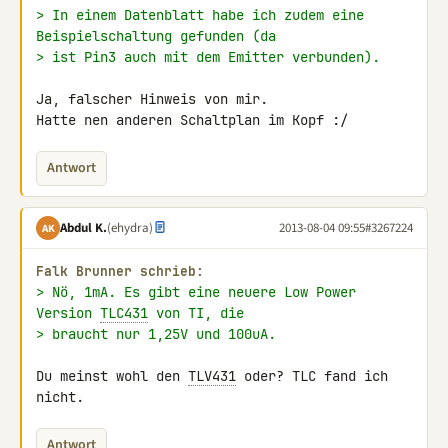
> In einem Datenblatt habe ich zudem eine 
Beispielschaltung gefunden (da
> ist Pin3 auch mit dem Emitter verbunden).
Ja, falscher Hinweis von mir.

Hatte nen anderen Schaltplan im Kopf :/
Antwort
Abdul K.
(ehydra)
2013-08-04 09:55
#3267224
AK
Falk Brunner schrieb:
> Nö, 1mA. Es gibt eine neuere Low Power 
Version 
TLC431
 von TI, die
> braucht nur 1,25V und 100uA.
Du meinst wohl den 
TLV431
 oder? TLC fand ich 
nicht.
Antwort