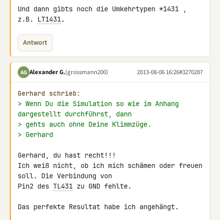
Und dann gibts noch die Umkehrtypen *1431 , 
z.B. 
LT1431
.
Antwort
Alexander G.
(grossmann200)
2013-08-06 16:26
#3270287
AG
Gerhard schrieb:
> Wenn Du die Simulation so wie im Anhang 
dargestellt durchführst, dann
> gehts auch ohne Deine Klimmzüge.
> Gerhard
Gerhard, du hast recht!!!

Ich weiß nicht, ob ich mich schämen oder freuen 
soll. Die Verbindung von 

Pin2 des 
TL431
 zu GND fehlte.

Das perfekte Resultat habe ich angehängt.
