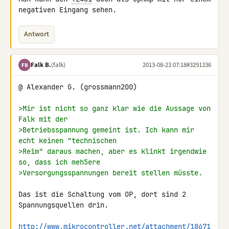
negativen Eingang sehen.
Antwort
Falk B.
(falk)
2013-08-23 07:18
#3291336
FB
@ Alexander G. (grossmann200)

>Mir ist nicht so ganz klar wie die Aussage von 
Falk mit der
>Betriebsspannung gemeint ist. Ich kann mir 
echt keinen "technischen
>Reim" daraus machen, aber es klinkt irgendwie 
so, dass ich meh5ere
>Versorgungsspannungen bereit stellen müsste.
Das ist die Schaltung vom OP, dort sind 2 
Spannungsquellen drin.

http://www.mikrocontroller.net/attachment/18671