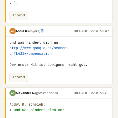
:-).
Antwort
Abdul K.
(ehydra)
2013-08-06 17:23
#3270342
AK
http://www.google.de/search?
q=TL431+kompensation
Der erste Hit ist übrigens recht gut.
Antwort
Alexander G.
(grossmann200)
2013-08-06 17:29
#3270351
AG
Abdul K. schrieb:
> und was hindert dich an: