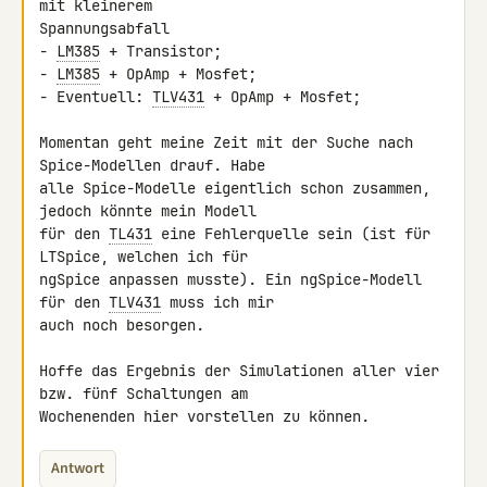
mit kleinerem 

Spannungsabfall

- 
LM385
 + Transistor;

- 
LM385
 + OpAmp + Mosfet;

- Eventuell: 
TLV431
 + OpAmp + Mosfet;

Momentan geht meine Zeit mit der Suche nach 
Spice-Modellen drauf. Habe 

alle Spice-Modelle eigentlich schon zusammen, 
jedoch könnte mein Modell 

für den 
TL431
 eine Fehlerquelle sein (ist für 
LTSpice, welchen ich für 

ngSpice anpassen musste). Ein ngSpice-Modell 
für den 
TLV431
 muss ich mir 

auch noch besorgen.

Hoffe das Ergebnis der Simulationen aller vier 
bzw. fünf Schaltungen am 

Wochenenden hier vorstellen zu können.
Antwort