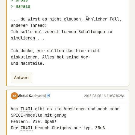
> Gruss
> Harald
... du wirst es nicht glauben. Ähnlicher Fall, 
anderer Thread:

Ich solle mal zuerst lernen Schaltungen zu 
simulieren ...

Ich denke, wir sollten das hier nicht 
diskutieren. Alles hat seine Vor- 

und Nachteile.
Antwort
Abdul K.
(ehydra)
2013-08-06 16:21
#3270284
AK
Vom 
TL431
 gibt es zig Versionen und noch mehr 
SPICE-Modelle mit genug 

Fehlern. Viel Spaß!

Der 
ZR431
 brauch übrigens nur typ. 35uA.
