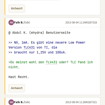
Antwort
Falk B.
(falk)
2013-08-04 11:24
#3267318
FB
@ Abdul K. (ehydra) Benutzerseite

>> Nö, 1mA. Es gibt eine neuere Low Power 
Version 
TLC431
 von TI, die
>> braucht nur 1,25V und 100uA.
>Du meinst wohl den 
TLV431
 oder? TLC fand ich 
nicht.
Hast Recht.
Antwort
Falk B.
(falk)
2013-08-04 11:26
#3267321
FB