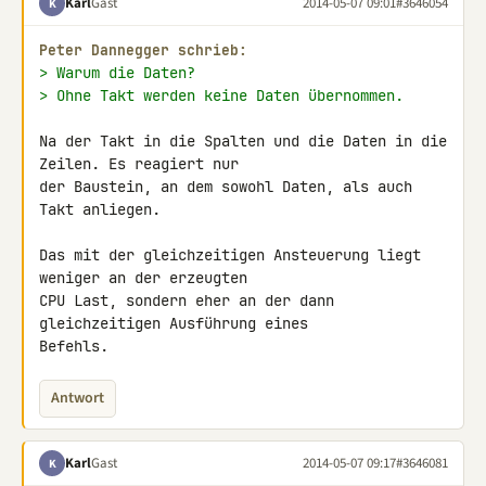
Karl
Gast
2014-05-07 09:01
#3646054
K
Peter Dannegger schrieb:
> Warum die Daten?
> Ohne Takt werden keine Daten übernommen.
Na der Takt in die Spalten und die Daten in die 
Zeilen. Es reagiert nur 

der Baustein, an dem sowohl Daten, als auch 
Takt anliegen.

Das mit der gleichzeitigen Ansteuerung liegt 
weniger an der erzeugten 

CPU Last, sondern eher an der dann 
gleichzeitigen Ausführung eines 

Befehls.
Antwort
Karl
Gast
2014-05-07 09:17
#3646081
K