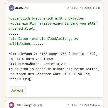
MCUA
Gast
2014-05-07 13:53
#3646450
M
>Eigentlich brauche ich acht und-Gatter,
>wobei ein Pin jeweils einen Eingang von allen 
unds schaltet.
>die Daten- und die Clockleitung, zu 
multiplexen.......
Nimm einfach 2x '138 oder '238 (oder 1x '139), 
um Clk u Data von 1 aus 

8(4) auszuwählen. kostet 0,20eu.

(MUXs sind ja höher in Dichte als reine Gatter,

und wegen dem Bisschen wäre GAL/PLD völlig 
überflüssig)
Antwort
Hans-Georg L.
(h-g-l)
2014-05-07 13:59
#3646454
HL