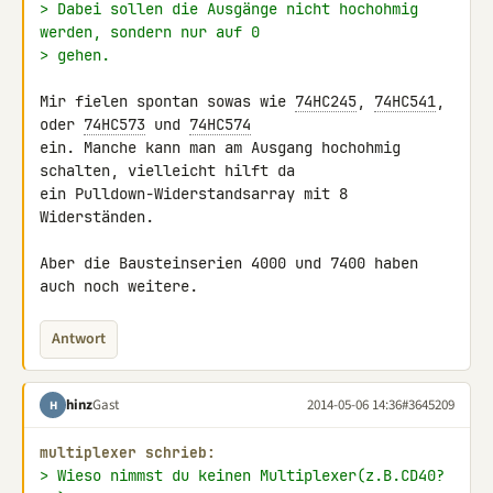
> Dabei sollen die Ausgänge nicht hochohmig 
werden, sondern nur auf 0
> gehen.
Mir fielen spontan sowas wie 
74HC245
, 
74HC541
, 
oder 
74HC573
 und 
74HC574
ein. Manche kann man am Ausgang hochohmig 
schalten, vielleicht hilft da 

ein Pulldown-Widerstandsarray mit 8 
Widerständen.

Aber die Bausteinserien 4000 und 7400 haben 
auch noch weitere.
Antwort
hinz
Gast
2014-05-06 14:36
#3645209
H
multiplexer schrieb:
> Wieso nimmst du keinen Multiplexer(z.B.CD40?