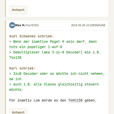
Antwort
Max H.
(hartl192)
2014-05-06 15:20
#3645268
MH
Axel Schwenke schrieb:
> Wenn der inaktive Pegel H sein darf, dann 
tuts ein popeliger 1-auf-8
> Demultiplexer (aka 3-zu-8 Decoder) wie z.B. 
74x138
Karl schrieb:
> 3zu8 Decoder oder so möchte ich nicht nehmen, 
da ich
> auch z.B. alle Slaves gleichzeitig steuern 
möchte.
Für inaktiv Low würde es den 
74HC238
 geben.
Antwort