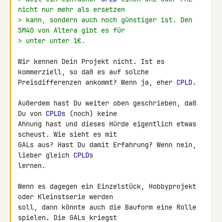
nicht nur mehr als ersetzen
> kann, sondern auch noch günstiger ist. Den 
5M40 von Altera gibt es für
> unter unter 1€.
Wir kennen Dein Projekt nicht. Ist es 
kommerziell, so daß es auf solche 

Preisdifferenzen ankommt? Wenn ja, eher 
CPLD
.

Außerdem hast Du weiter oben geschrieben, daß 
Du von 
CPLD
s (noch) keine 

Ahnung hast und dieses Hürde eigentlich etwas 
scheust. Wie sieht es mit 

GALs aus? Hast Du damit Erfahrung? Wenn nein, 
lieber gleich 
CPLD
s 

lernen.

Wenn es dagegen ein Einzelstück, Hobbyprojekt 
oder Kleinstserie werden 

soll, dann könnte auch die Bauform eine Rolle 
spielen. Die GALs kriegst 
