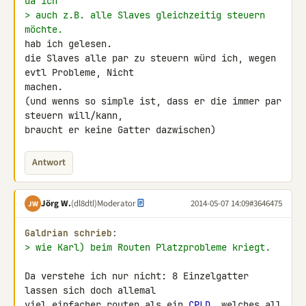
da ich
> auch z.B. alle Slaves gleichzeitig steuern 
möchte.
hab ich gelesen.

die Slaves alle par zu steuern würd ich, wegen 
evtl Probleme, Nicht 

machen.

(und wenns so simple ist, dass er die immer par 
steuern will/kann, 

braucht er keine Gatter dazwischen)
Antwort
Jörg W.
(dl8dtl)
Moderator
2014-05-07 14:09
#3646475
JW
Galdrian schrieb:
> wie Karl) beim Routen Platzprobleme kriegt.
Da verstehe ich nur nicht: 8 Einzelgatter 
lassen sich doch allemal

viel einfacher routen als ein 
CPLD
, welches all 