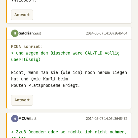
74V1G08STR
Antwort
Galdrian
Gast
2014-05-07 14:03
#3646464
G
MCUA schrieb:
> und wegen dem Bisschen wäre GAL/PLD völlig 
überflüssig)
Nicht, wenn man sie (wie ich) noch herum liegen 
hat und (wie Karl) beim 

Routen Platzprobleme kriegt.
Antwort
MCUA
Gast
2014-05-07 14:05
#3646472
M
> 3zu8 Decoder oder so möchte ich nicht nehmen, 