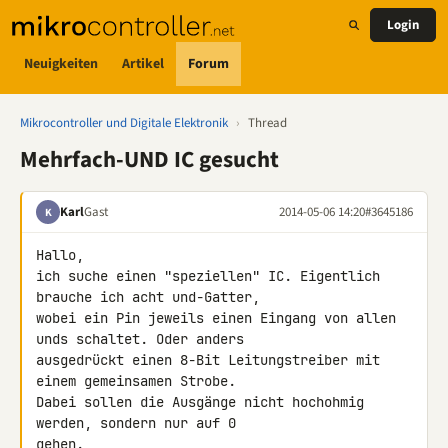
Login
Neuigkeiten
Artikel
Forum
Mikrocontroller und Digitale Elektronik
›
Thread
Mehrfach-UND IC gesucht
Karl
Gast
2014-05-06 14:20
#3645186
K
Hallo,

ich suche einen "speziellen" IC. Eigentlich 
brauche ich acht und-Gatter, 

wobei ein Pin jeweils einen Eingang von allen 
unds schaltet. Oder anders 

ausgedrückt einen 8-Bit Leitungstreiber mit 
einem gemeinsamen Strobe. 

Dabei sollen die Ausgänge nicht hochohmig 
werden, sondern nur auf 0 

gehen.
