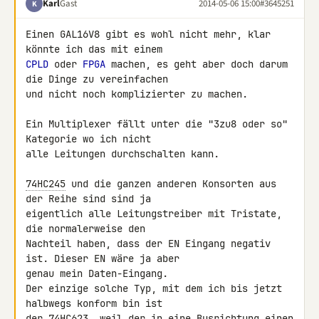
Karl
Gast
2014-05-06 15:00
#3645251
K
Einen GAL16V8 gibt es wohl nicht mehr, klar 
CPLD
 oder 
FPGA
 machen, es geht aber doch darum 
die Dinge zu vereinfachen 

und nicht noch komplizierter zu machen.

Ein Multiplexer fällt unter die "3zu8 oder so" 
Kategorie wo ich nicht 

alle Leitungen durchschalten kann.

74HC245
 und die ganzen anderen Konsorten aus 
der Reihe sind sind ja 

eigentlich alle Leitungstreiber mit Tristate, 
die normalerweise den 

Nachteil haben, dass der EN Eingang negativ 
ist. Dieser EN wäre ja aber 

genau mein Daten-Eingang.

Der einzige solche Typ, mit dem ich bis jetzt 
halbwegs konform bin ist 

der 
74HC623
, weil der in eine Busrichtung einen 