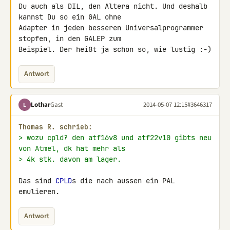
Du auch als DIL, den Altera nicht. Und deshalb 
kannst Du so ein GAL ohne 

Adapter in jeden besseren Universalprogrammer 
stopfen, in den GALEP zum 

Beispiel. Der heißt ja schon so, wie lustig :-)
Antwort
Lothar
Gast
2014-05-07 12:15
#3646317
L
Thomas R. schrieb:
> wozu cpld? den atf16v8 und atf22v10 gibts neu 
von Atmel, dk hat mehr als
> 4k stk. davon am lager.
Das sind 
CPLD
s die nach aussen ein PAL 
emulieren.
Antwort