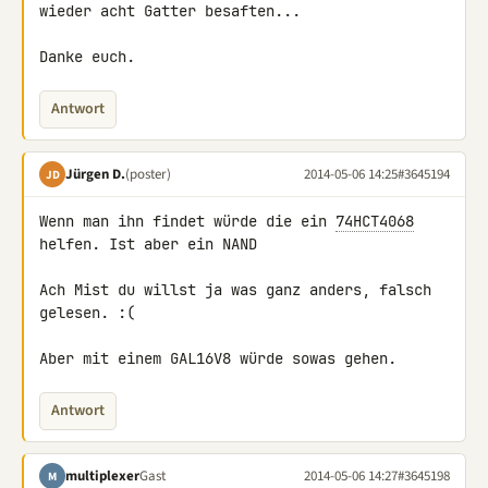
wieder acht Gatter besaften...

Danke euch.
Antwort
Jürgen D.
(poster)
2014-05-06 14:25
#3645194
JD
Wenn man ihn findet würde die ein 
74HCT4068
helfen. Ist aber ein NAND

Ach Mist du willst ja was ganz anders, falsch 
gelesen. :(

Aber mit einem GAL16V8 würde sowas gehen.
Antwort
multiplexer
Gast
2014-05-06 14:27
#3645198
M