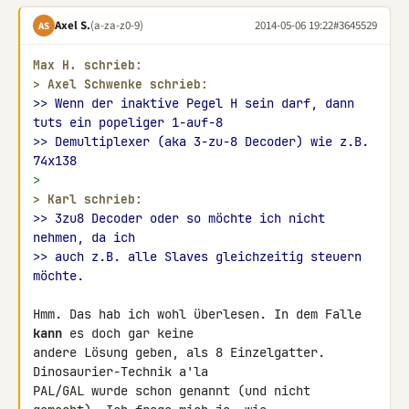
Axel S.
(a-za-z0-9)
2014-05-06 19:22
#3645529
AS
Max H. schrieb:
> 
Axel Schwenke schrieb:
>> Wenn der inaktive Pegel H sein darf, dann 
tuts ein popeliger 1-auf-8
>> Demultiplexer (aka 3-zu-8 Decoder) wie z.B. 
74x138
>
> 
Karl schrieb:
>> 3zu8 Decoder oder so möchte ich nicht 
nehmen, da ich
>> auch z.B. alle Slaves gleichzeitig steuern 
möchte.
Hmm. Das hab ich wohl überlesen. In dem Falle 
kann
 es doch gar keine 

andere Lösung geben, als 8 Einzelgatter. 
Dinosaurier-Technik a'la 

PAL/GAL wurde schon genannt (und nicht 