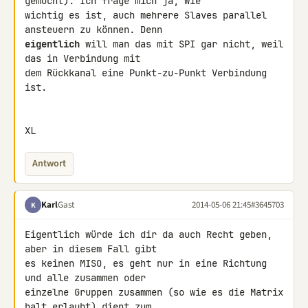
gemocht). Ich frage mich ja, wie 

wichtig es ist, auch mehrere Slaves parallel 
eigentlich
 will man das mit SPI gar nicht, weil 
das in Verbindung mit 

dem Rückkanal eine Punkt-zu-Punkt Verbindung 
ist.

XL
Antwort
Karl
Gast
2014-05-06 21:45
#3645703
K
Eigentlich würde ich dir da auch Recht geben, 
aber in diesem Fall gibt 

es keinen MISO, es geht nur in eine Richtung 
und alle zusammen oder 

einzelne Gruppen zusammen (so wie es die Matrix 
halt erlaubt) dient zum 
