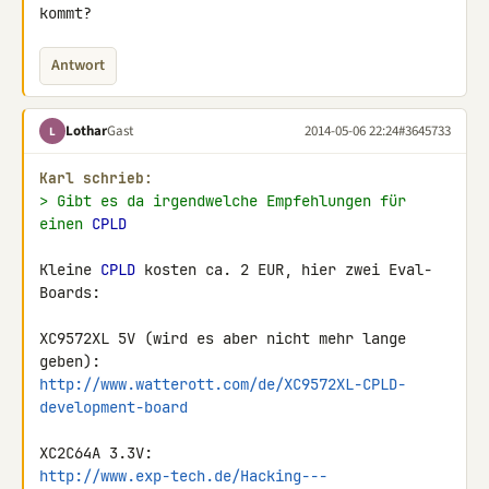
kommt?
Antwort
Lothar
Gast
2014-05-06 22:24
#3645733
L
Karl schrieb:
> Gibt es da irgendwelche Empfehlungen für 
einen 
CPLD
Kleine 
CPLD
 kosten ca. 2 EUR, hier zwei Eval-
Boards:

XC9572XL 5V (wird es aber nicht mehr lange 
http://www.watterott.com/de/XC9572XL-CPLD-
development-board
http://www.exp-tech.de/Hacking---