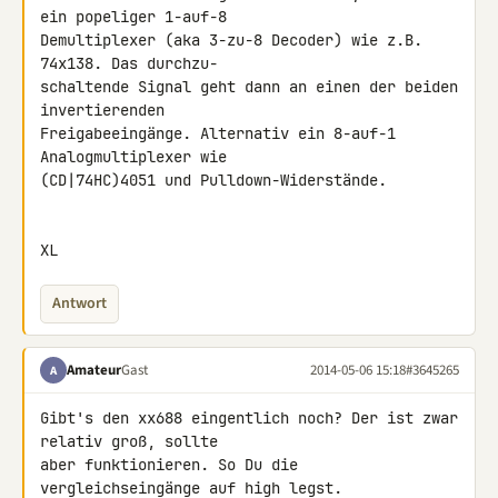
ein popeliger 1-auf-8 

Demultiplexer (aka 3-zu-8 Decoder) wie z.B. 
74x138. Das durchzu- 

schaltende Signal geht dann an einen der beiden 
invertierenden 

Freigabeeingänge. Alternativ ein 8-auf-1 
Analogmultiplexer wie 

(CD|74HC)4051 und Pulldown-Widerstände.

XL
Antwort
Amateur
Gast
2014-05-06 15:18
#3645265
A
Gibt's den xx688 eingentlich noch? Der ist zwar 
relativ groß, sollte 

aber funktionieren. So Du die 
vergleichseingänge auf high legst.