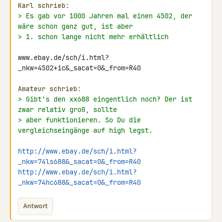
Karl schrieb:
> Es gab vor 1000 Jahren mal einen 4502, der 
wäre schon ganz gut, ist aber
> 1. schon lange nicht mehr erhältlich
www.ebay.de/sch/i.html?
_nkw=4502+ic&_sacat=0&_from=R40

Amateur schrieb:
> Gibt's den xx688 eingentlich noch? Der ist 
zwar relativ groß, sollte
> aber funktionieren. So Du die 
vergleichseingänge auf high legst.
http://www.ebay.de/sch/i.html?
_nkw=74ls688&_sacat=0&_from=R40
http://www.ebay.de/sch/i.html?
_nkw=74hc688&_sacat=0&_from=R40
Antwort