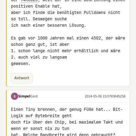
positiven Enable hat, 

aber ich finde die benötigten Pulldowns nicht 
so toll. Deswegen suche 

ich nach einer besseren Lösung.

Es gab vor 1000 Jahren mal einen 4502, der wäre 
schon ganz gut, ist aber 

1. schon lange nicht mehr erhältlich und wäre 
2. auch viel zu langsam 

gewesen.
Antwort
Simpel
Gast
2014-05-06 15:07
#3645258
S
Einen Tiny brennen, der genug Füße hat... Bit-
Logik auf Bytebreite geht 

doch fix über den Chip, bei maximalem Takt und 
wenn er sonst nix zu tun 

hat. Welche Bandbreite wird denn gebraucht?