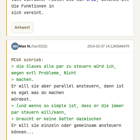
die Funktionen in

sich vereint.
Antwort
Max H.
(hartl192)
2014-05-07 14:12
#3646479
MH
MCUA schrieb:
> die Slaves alle par zu steuern würd ich, 
wegen evtl Probleme, Nicht
> machen.
Er will sie aber parallel ansteuern, dann ist 
es egal was du machen 

> (und wenns so simple ist, dass er die immer 
par steuern will/kann,
> braucht er keine Gatter dazwischen
Er will sie einzeln oder gemeinsam ansteuern 
können...