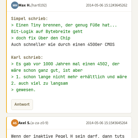
Max H.
(hartl192)
2014-05-06 15:12
#3645262
MH
Simpel schrieb:
> Einen Tiny brennen, der genug Füße hat... 
Bit-Logik auf Bytebreite geht
> doch fix über den Chip
Auch schneller wie durch einen 4500er CMOS

Karl schrieb:
> Es gab vor 1000 Jahren mal einen 4502, der 
wäre schon ganz gut, ist aber
> 1. schon lange nicht mehr erhältlich und wäre 
2. auch viel zu langsam
> gewesen.
Antwort
Axel S.
(a-za-z0-9)
2014-05-06 15:15
#3645264
AS
Wenn der inaktive Pegel H sein darf, dann tuts 