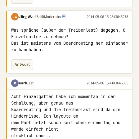
Jörg W.
(dl8dtl)
Moderator
2014-05-06 15:25
#3645275
JW
Was spräche (außer der Treiberlast) dagegen, 8 
Einzelgatter zu nehmen?

Das ist meistens vom Boardrouting her einfacher 
zu handhaben.
Antwort
Karl
Gast
2014-05-06 15:41
#3645305
K
Acht Einzelgatter habe ich momentan in der 
Schaltung, aber genau das 

Boardrouting und die Treiberlast sind da die 
Hindernisse. Ich layoute an 

dem Part jetzt schon seit über einem Tag und 
werde einfach nicht 

glücklich damit.