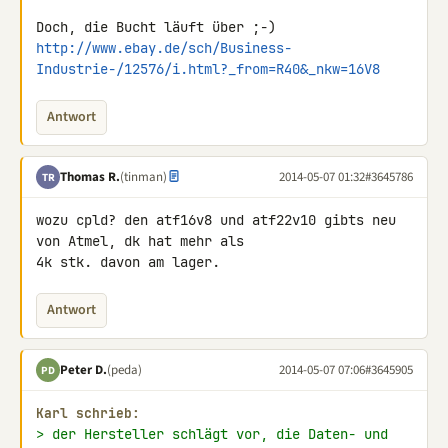
http://www.ebay.de/sch/Business-
Industrie-/12576/i.html?_from=R40&_nkw=16V8
Antwort
Thomas R.
(tinman)
2014-05-07 01:32
#3645786
TR
wozu cpld? den atf16v8 und atf22v10 gibts neu 
von Atmel, dk hat mehr als 

4k stk. davon am lager.
Antwort
Peter D.
(peda)
2014-05-07 07:06
#3645905
PD
Karl schrieb:
> der Hersteller schlägt vor, die Daten- und 