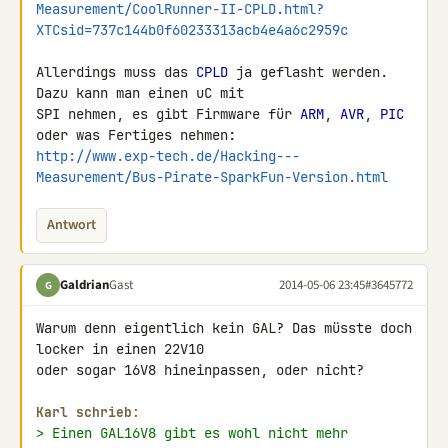
Measurement/CoolRunner-II-CPLD.html?
XTCsid=737c144b0f60233313acb4e4a6c2959c
Allerdings muss das 
CPLD
 ja geflasht werden. 
Dazu kann man einen uC mit 

SPI nehmen, es gibt Firmware für 
ARM
, 
AVR
, 
PIC
http://www.exp-tech.de/Hacking---
Measurement/Bus-Pirate-SparkFun-Version.html
Antwort
Galdrian
Gast
2014-05-06 23:45
#3645772
G
Warum denn eigentlich kein GAL? Das müsste doch 
locker in einen 22V10 

oder sogar 16V8 hineinpassen, oder nicht?

Karl schrieb:
> Einen GAL16V8 gibt es wohl nicht mehr