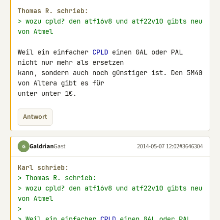
Thomas R. schrieb:
> wozu cpld? den atf16v8 und atf22v10 gibts neu 
von Atmel
Weil ein einfacher 
CPLD
 einen GAL oder PAL 
nicht nur mehr als ersetzen 

kann, sondern auch noch günstiger ist. Den 5M40 
von Altera gibt es für 

unter unter 1€.
Antwort
Galdrian
Gast
2014-05-07 12:02
#3646304
G
Karl schrieb:
> Thomas R. schrieb:
> wozu cpld? den atf16v8 und atf22v10 gibts neu 
von Atmel
>
> Weil ein einfacher 
CPLD
 einen GAL oder PAL 