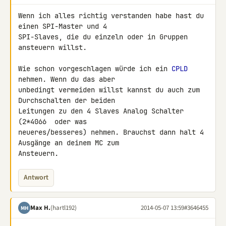
Wenn ich alles richtig verstanden habe hast du 
einen SPI-Master und 4 

SPI-Slaves, die du einzeln oder in Gruppen 
ansteuern willst.

Wie schon vorgeschlagen würde ich ein 
CPLD
nehmen. Wenn du das aber 

unbedingt vermeiden willst kannst du auch zum 
Durchschalten der beiden 

Leitungen zu den 4 Slaves Analog Schalter 
(2*4066  oder was 

neueres/besseres) nehmen. Brauchst dann halt 4 
Ausgänge an deinem MC zum 

Ansteuern.
Antwort
Max H.
(hartl192)
2014-05-07 13:59
#3646455
MH