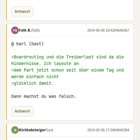
Antwort
Falk B.
(falk)
2014-05-06 16:42
#3645367
FB
@ Karl (Gast)

>Boardrouting und die Treiberlast sind da die 
Hindernisse. Ich layoute an
>dem Part jetzt schon seit über einem Tag und 
werde einfach nicht
>glücklich damit.
Dann machst du was falsch.
Antwort
Nichtabsteiger
Gast
2014-05-06 17:00
#3645384
N