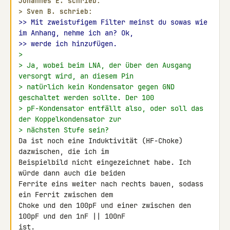
Johannes E. schrieb:
> 
Sven B. schrieb:
>> Mit zweistufigem Filter meinst du sowas wie 
im Anhang, nehme ich an? Ok,
>> werde ich hinzufügen.
>
> Ja, wobei beim LNA, der über den Ausgang 
versorgt wird, an diesem Pin
> natürlich kein Kondensator gegen GND 
geschaltet werden sollte. Der 100
> pF-Kondensator entfällt also, oder soll das 
der Koppelkondensator zur
> nächsten Stufe sein?
Da ist noch eine Induktivität (HF-Choke) 
dazwischen, die ich im 

Beispielbild nicht eingezeichnet habe. Ich 
würde dann auch die beiden 

Ferrite eins weiter nach rechts bauen, sodass 
ein Ferrit zwischen dem 

Choke und den 100pF und einer zwischen den 
100pF und den 1nF || 100nF 

ist.
