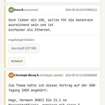
Sven B.
(scummos)
2014-09-18 22:07
#3809112
SB
Doch lieber mit USB, sollte für die Datenrate 
ausreichend sein und ist 

einfacher als Ethernet.
Angehängte Dateien:
(237 KB)
board.pdf
Antwort
Christoph db1uq K.
(christoph_kessler)
2014-09-19 11:42
#3809668
CD
Zum Thema hatte ich diesen Vortrag auf der UKW-
Tagung 2009 angehört:

Hagn, Hermann DK8CI Die 21.1 cm 