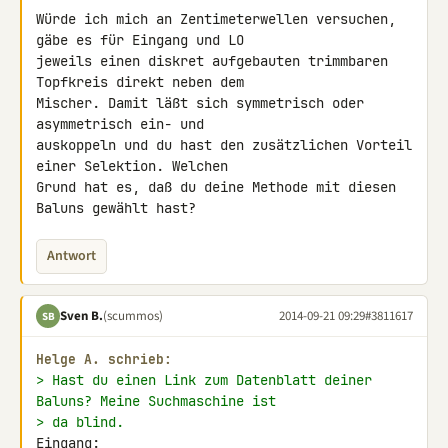
Würde ich mich an Zentimeterwellen versuchen, 
gäbe es für Eingang und LO 

jeweils einen diskret aufgebauten trimmbaren 
Topfkreis direkt neben dem 

Mischer. Damit läßt sich symmetrisch oder 
asymmetrisch ein- und 

auskoppeln und du hast den zusätzlichen Vorteil 
einer Selektion. Welchen 

Grund hat es, daß du deine Methode mit diesen 
Baluns gewählt hast?
Antwort
Sven B.
(scummos)
2014-09-21 09:29
#3811617
SB
Helge A. schrieb:
> Hast du einen Link zum Datenblatt deiner 
Baluns? Meine Suchmaschine ist
> da blind.
Eingang: 