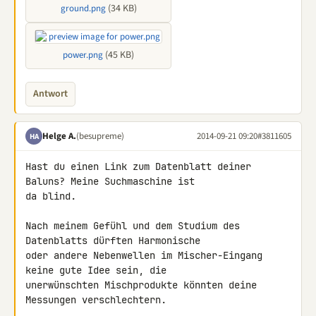
(34 KB)
ground.png
(45 KB)
power.png
Antwort
Helge A.
(besupreme)
2014-09-21 09:20
#3811605
HA
Hast du einen Link zum Datenblatt deiner 
Baluns? Meine Suchmaschine ist 

da blind.

Nach meinem Gefühl und dem Studium des 
Datenblatts dürften Harmonische 

oder andere Nebenwellen im Mischer-Eingang 
keine gute Idee sein, die 

unerwünschten Mischprodukte könnten deine 
Messungen verschlechtern.
