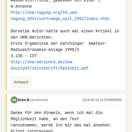
Wasserstofflinie, gemessen mit einer 3 

http://ukw-tagung.org/59_ukw-
tagung_2014/vortraege_seit_1982/index.html
Derselbe Autor hatte auch mal einen Artikel in 
den UKW-Berichten:

Erste Ergebnisse der Garchinger  Amateur-
Radioastronomie-Anlage 1990/3 

http://ukw-berichte.de/ukw-
docs/pdf/zeitschrift/GesInh12.pdf
Antwort
Sven B.
(scummos)
2014-09-19 15:57
#3809999
SB
Danke für den Hinweis, wenn ich mal die 
Möglichkeit habe, an den Text 

ranzukommen, werde ich mir das mal ansehen. 
Klingt interessant.