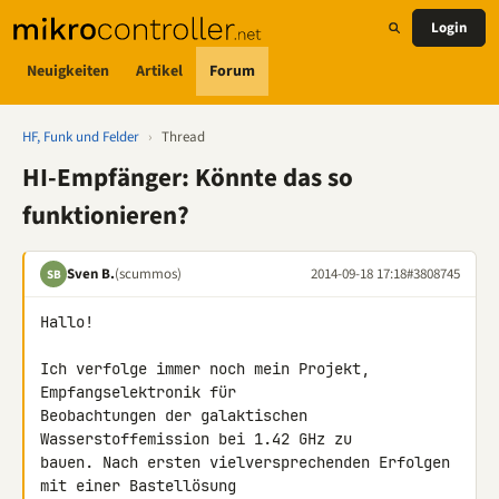
Login
Neuigkeiten
Artikel
Forum
HF, Funk und Felder
›
Thread
HI-Empfänger: Könnte das so
funktionieren?
Sven B.
(scummos)
2014-09-18 17:18
#3808745
SB
Hallo!

Ich verfolge immer noch mein Projekt, 
Empfangselektronik für 

Beobachtungen der galaktischen 
Wasserstoffemission bei 1.42 GHz zu 

bauen. Nach ersten vielversprechenden Erfolgen 
mit einer Bastellösung 
