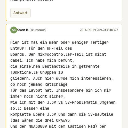
Antwort
Sven B.
(scummos)
2014-09-19 20:42
#3810327
SB
Hier ist mal ein mehr oder weniger fertiger 
Entwurf für den HF-Teil des 

Boards. Der Mikrocontroller-Teil ist nicht 
dabei. Ich habe mich bemüht, 

die einzelnen Bestandteile in getrennte 
funktionelle Gruppen zu 

gliedern. Auch hier würde mich interessieren, 
ob noch jemand Ratschläge 

für das Layout hat. Insbesondere bin ich mir 
immer noch nicht sicher, 

wie ich mit der 3.3V vs 5V-Problematik umgehen 
soll: Besser eine 

komplette Ebene 3.3V und dann die 5V-Bauteile 
(das wären die drei 
OPA695
und der MGA30889 mit dem lustigen Pad) per 