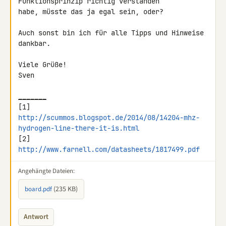
Funktionsprinzip richtig verstanden 

habe, müsste das ja egal sein, oder?

Auch sonst bin ich für alle Tipps und Hinweise 
dankbar.

Viele Grüße!

Sven

_______
http://scummos.blogspot.de/2014/08/14204-mhz-
hydrogen-line-there-it-is.html
[2] 
http://www.farnell.com/datasheets/1817499.pdf
Angehängte Dateien:
(235 KB)
board.pdf
Antwort