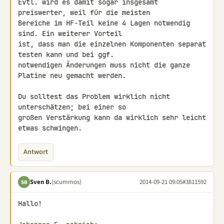
Evtl. wird es damit sogar insgesamt 
preiswerter, weil für die meisten 

Bereiche im HF-Teil keine 4 Lagen notwendig 
sind. Ein weiterer Vorteil 

ist, dass man die einzelnen Komponenten separat 
testen kann und bei ggf. 

notwendigen Änderungen muss nicht die ganze 
Platine neu gemacht werden.

Du solltest das Problem wirklich nicht 
unterschätzen; bei einer so 

großen Verstärkung kann da wirklich sehr leicht 
etwas schwingen.
Antwort
Sven B.
(scummos)
2014-09-21 09:05
#3811592
SB
Hallo!
