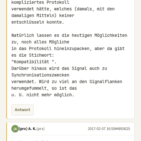
kompliziertes Protokoll 

verwendet hätte, welches (damals, mit den 
damaligen Mitteln) keiner 

entschlüsseln konnte.

Natürlich lassen es die heutigen Möglichkeiten 
zu, noch alles Mögliche 

in das Protokoll hineinzupacken, aber da gibt 
es die Stichwort: 

"Kompatibilität ".

Darüber hinaus wird das Signal auch zu 
Synchronisationszwecken 

verwendet. Wird zu viel an den Signalflanken 
herumgefummelt, so ist das 

u. U. nicht mehr möglich.
Antwort
(prx) A. K.
(prx)
2017-02-07 16:55
#4893625
(A