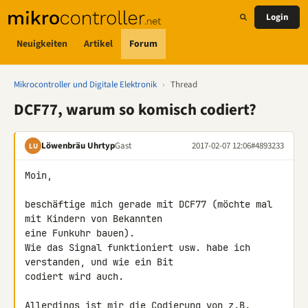
Login
Neuigkeiten
Artikel
Forum
Mikrocontroller und Digitale Elektronik
›
Thread
DCF77, warum so komisch codiert?
Löwenbräu Uhrtyp
Gast
2017-02-07 12:06
#4893233
LU
Moin,

beschäftige mich gerade mit DCF77 (möchte mal 
mit Kindern von Bekannten 

eine Funkuhr bauen).

Wie das Signal funktioniert usw. habe ich 
verstanden, und wie ein Bit 

codiert wird auch.

Allerdings ist mir die Codierung von z.B. 