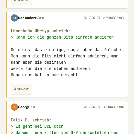
Antwort
Der Andere
Gast
2017-02-07 12:59
#4893303
DA
Löwenbräu Uhrtyp schrieb:
> Kann ich die ganzen Bits einfach addieren
Du meinst das richtige, sagst aber das falsche.

Man kann die Bits nicht einfach addieren, man 
kann aber die dezimalen 

Werte für die sie stehen addieren.

Genau das hat Lothar gemacht.
Antwort
Georg
Gast
2017-02-07 13:01
#4893304
G
Felix P. schrieb:
> Es geht bei BCD doch
> darum, jede Ziffer von 0-9 darzustellen und 