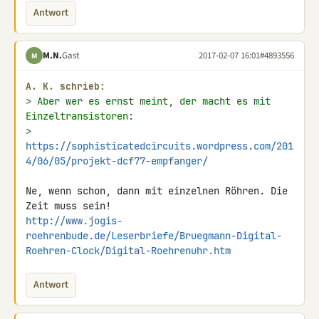
Antwort
M.N.
Gast
2017-02-07 16:01
#4893556
M
A. K. schrieb:
> Aber wer es ernst meint, der macht es mit 
Einzeltransistoren:
> 
https://sophisticatedcircuits.wordpress.com/201
4/06/05/projekt-dcf77-empfanger/
Ne, wenn schon, dann mit einzelnen Röhren. Die 
http://www.jogis-
roehrenbude.de/Leserbriefe/Bruegmann-Digital-
Roehren-Clock/Digital-Roehrenuhr.htm
Antwort