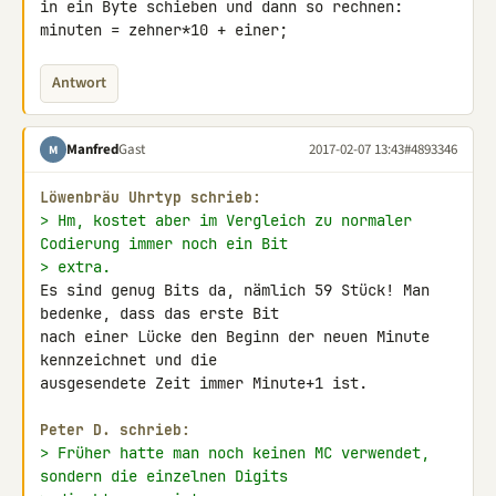
in ein Byte schieben und dann so rechnen:

minuten = zehner*10 + einer;
Antwort
Manfred
Gast
2017-02-07 13:43
#4893346
M
Löwenbräu Uhrtyp schrieb:
> Hm, kostet aber im Vergleich zu normaler 
Codierung immer noch ein Bit
> extra.
Es sind genug Bits da, nämlich 59 Stück! Man 
bedenke, dass das erste Bit 

nach einer Lücke den Beginn der neuen Minute 
kennzeichnet und die 

ausgesendete Zeit immer Minute+1 ist.

Peter D. schrieb:
> Früher hatte man noch keinen MC verwendet, 
sondern die einzelnen Digits