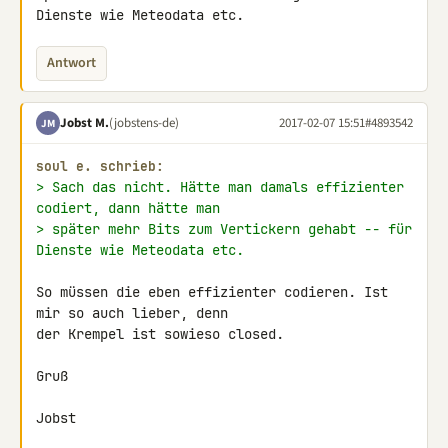
Dienste wie Meteodata etc.
Antwort
Jobst M.
(jobstens-de)
2017-02-07 15:51
#4893542
JM
soul e. schrieb:
> Sach das nicht. Hätte man damals effizienter 
codiert, dann hätte man
> später mehr Bits zum Vertickern gehabt -- für 
Dienste wie Meteodata etc.
So müssen die eben effizienter codieren. Ist 
mir so auch lieber, denn 

der Krempel ist sowieso closed.

Gruß

Jobst