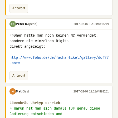
Antwort
Peter D.
(peda)
2017-02-07 12:13
#4893249
PD
Früher hatte man noch keinen MC verwendet, 
sondern die einzelnen Digits 

direkt angezeigt:

http://www.fuhs.de/de/fachartikel/gallery/dcf77
.shtml
Antwort
Mati
Gast
2017-02-07 12:13
#4893251
M
Löwenbräu Uhrtyp schrieb:
> Warum hat man sich damals für genau diese 
Codierung entschieden und