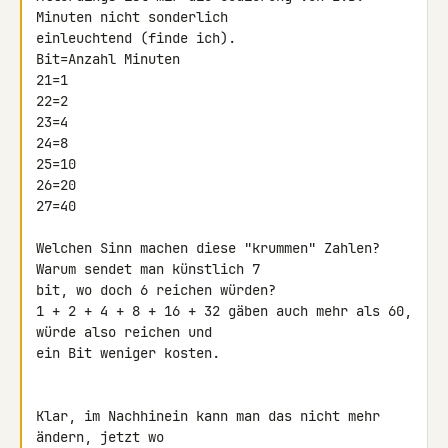
Minuten nicht sonderlich 

einleuchtend (finde ich).

Bit=Anzahl Minuten

21=1

22=2

23=4

24=8

25=10

26=20

27=40

Welchen Sinn machen diese "krummen" Zahlen? 
Warum sendet man künstlich 7 

bit, wo doch 6 reichen würden?

1 + 2 + 4 + 8 + 16 + 32 gäben auch mehr als 60, 
würde also reichen und 

ein Bit weniger kosten.

Klar, im Nachhinein kann man das nicht mehr 
ändern, jetzt wo 
