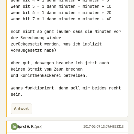
wenn bit 4 = 1 dann minuten = minuten + 8

wenn bit 5 = 1 dann minuten = minuten + 10

wenn bit 6 = 1 dann minuten = minuten + 20

wenn bit 7 = 1 dann minuten = minuten + 40

noch nicht so ganz (außer dass die Minuten vor 
der Berechnung wieder 

zurückgesetzt werden, was ich implizit 
vorausgesetzt habe)

Aber gut, deswegen brauche ich jetzt auch 
keinen Streit vom Zaun brechen 

und Korinthenkackerei betreiben.

Wenns funktioniert, dann soll mir beides recht 
sein.
Antwort
(prx) A. K.
(prx)
2017-02-07 13:07
#4893313
(A