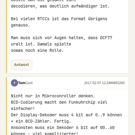
decodieren, was deutlich aufwändiger ist.

Bei vielen RTCCs ist das Format übrigens 
genauso.

Man muss sich vor Augen halten, dass DCF77 
uralt ist. Damals spielte 

sowas noch eine Rolle.
Antwort
Tom
Gast
2017-02-07 12:24
#4893269
T
Nicht nur in Mikroconroller denken.

BCD-Codierung macht den Funkuhrchip viel 
einfacher!

Der Display-Dekoder muss 4 bit auf 0..9 können 
+ ein BCD-Zähler. Fertig.

Ansonsten muss ein Dekoder 6 bit auf 00..60 
können - viel komplizierter!
