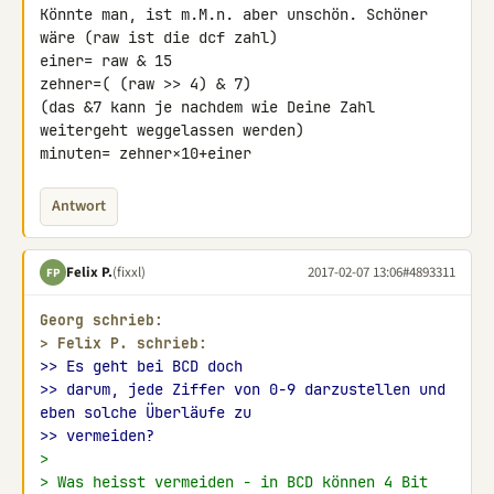
Könnte man, ist m.M.n. aber unschön. Schöner 
wäre (raw ist die dcf zahl)

einer= raw & 15

zehner=( (raw >> 4) & 7)

(das &7 kann je nachdem wie Deine Zahl 
weitergeht weggelassen werden)

minuten= zehner×10+einer
Antwort
Felix P.
(fixxl)
2017-02-07 13:06
#4893311
FP
Georg schrieb:
> 
Felix P. schrieb:
>> Es geht bei BCD doch
>> darum, jede Ziffer von 0-9 darzustellen und 
eben solche Überläufe zu
>> vermeiden?
>
> Was heisst vermeiden - in BCD können 4 Bit 