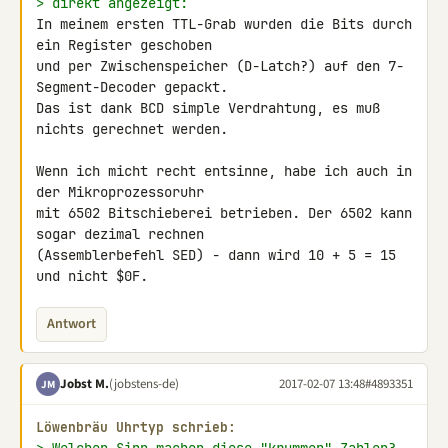
> direkt angezeigt:
In meinem ersten TTL-Grab wurden die Bits durch 
ein Register geschoben 

und per Zwischenspeicher (D-Latch?) auf den 7-
Segment-Decoder gepackt. 

Das ist dank BCD simple Verdrahtung, es muß 
nichts gerechnet werden.

Wenn ich micht recht entsinne, habe ich auch in 
der Mikroprozessoruhr 

mit 6502 Bitschieberei betrieben. Der 6502 kann 
sogar dezimal rechnen 

(Assemblerbefehl SED) - dann wird 10 + 5 = 15 
und nicht $0F.
Antwort
Jobst M.
(jobstens-de)
2017-02-07 13:48
#4893351
JM
Löwenbräu Uhrtyp schrieb: