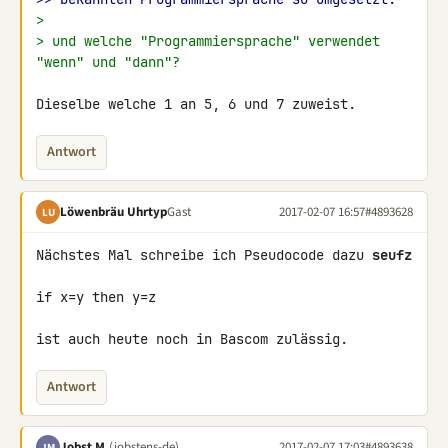
>
> und welche "Programmiersprache" verwendet 
"wenn" und "dann"?
Dieselbe welche 1 an 5, 6 und 7 zuweist.
Antwort
Löwenbräu Uhrtyp
Gast
2017-02-07 16:57
#4893628
LU
Nächstes Mal schreibe ich Pseudocode dazu 
seufz
if x=y then y=z

ist auch heute noch in Bascom zulässig.
Antwort
Jobst M.
(jobstens-de)
2017-02-07 17:03
#4893638
JM