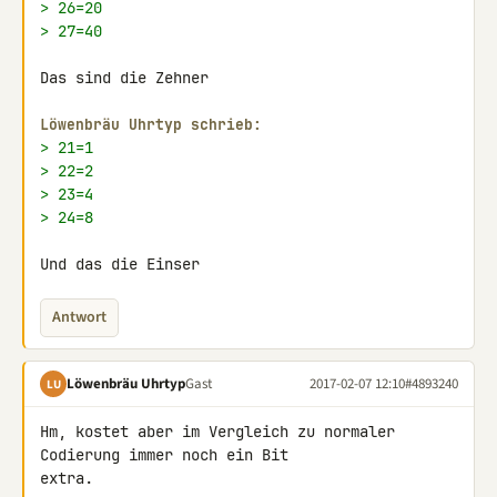
> 26=20
> 27=40
Das sind die Zehner

Löwenbräu Uhrtyp schrieb:
> 21=1
> 22=2
> 23=4
> 24=8
Und das die Einser
Antwort
Löwenbräu Uhrtyp
Gast
2017-02-07 12:10
#4893240
LU
Hm, kostet aber im Vergleich zu normaler 
Codierung immer noch ein Bit 

extra.