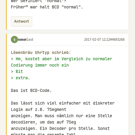
Wer definiert "normal"?

Früher™ war halt BCD "normal".
Antwort
soso
Gast
2017-02-07 12:22
#4893268
S
Löwenbräu Uhrtyp schrieb:
> Hm, kostet aber im Vergleich zu normaler 
Codierung immer noch ein
> Bit
> extra.
Das ist BCD-Code.

Das lässt sich viel einfacher mit diskreter 
Logik auf z.B. 7Segment 

anzeigen. Man muss nämlich nur eine Stelle 
decodieren, um das auf 7Seg 

anzuzeigen. Ein Decoder pro Stelle. Sonst 
müsste man die gesamte Zahl 
