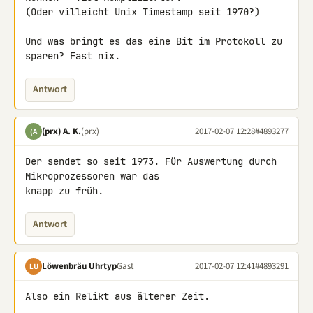
(Oder villeicht Unix Timestamp seit 1970?)

Und was bringt es das eine Bit im Protokoll zu 
sparen? Fast nix.
Antwort
(prx) A. K.
(prx)
2017-02-07 12:28
#4893277
(A
Der sendet so seit 1973. Für Auswertung durch 
Mikroprozessoren war das 

knapp zu früh.
Antwort
Löwenbräu Uhrtyp
Gast
2017-02-07 12:41
#4893291
LU
Also ein Relikt aus älterer Zeit.
