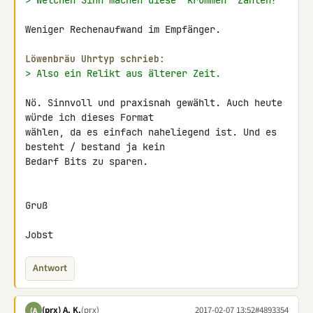
> Welchen Sinn machen diese "krummen" Zahlen?
Weniger Rechenaufwand im Empfänger.

Löwenbräu Uhrtyp schrieb:
> Also ein Relikt aus älterer Zeit.
Nö. Sinnvoll und praxisnah gewählt. Auch heute 
würde ich dieses Format 

wählen, da es einfach naheliegend ist. Und es 
besteht / bestand ja kein 

Bedarf Bits zu sparen.

Gruß

Jobst
Antwort
(prx) A. K.
(prx)
2017-02-07 13:52
#4893354
(A