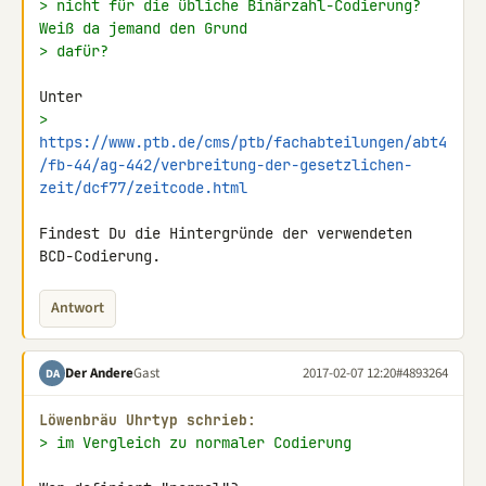
> nicht für die übliche Binärzahl-Codierung? 
Weiß da jemand den Grund
> dafür?
> 
https://www.ptb.de/cms/ptb/fachabteilungen/abt4
/fb-44/ag-442/verbreitung-der-gesetzlichen-
zeit/dcf77/zeitcode.html
Findest Du die Hintergründe der verwendeten 
BCD-Codierung.
Antwort
Der Andere
Gast
2017-02-07 12:20
#4893264
DA
Löwenbräu Uhrtyp schrieb:
> im Vergleich zu normaler Codierung