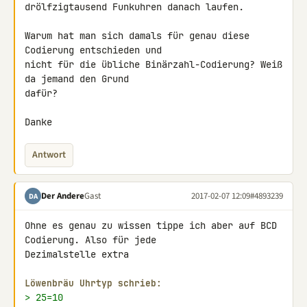
drölfzigtausend Funkuhren danach laufen.

Warum hat man sich damals für genau diese 
Codierung entschieden und 

nicht für die übliche Binärzahl-Codierung? Weiß 
da jemand den Grund 

dafür?

Danke
Antwort
Der Andere
Gast
2017-02-07 12:09
#4893239
DA
Ohne es genau zu wissen tippe ich aber auf BCD 
Codierung. Also für jede 

Dezimalstelle extra

Löwenbräu Uhrtyp schrieb:
> 25=10