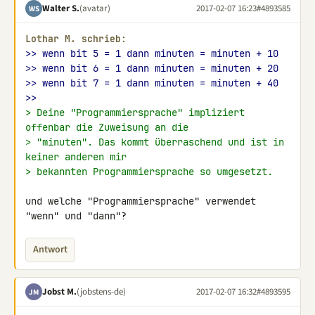
Walter S.
(avatar)
2017-02-07 16:23
#4893585
WS
Lothar M. schrieb:
>> wenn bit 5 = 1 dann minuten = minuten + 10
>> wenn bit 6 = 1 dann minuten = minuten + 20
>> wenn bit 7 = 1 dann minuten = minuten + 40
>>
> Deine "Programmiersprache" impliziert 
offenbar die Zuweisung an die
> "minuten". Das kommt überraschend und ist in 
keiner anderen mir
> bekannten Programmiersprache so umgesetzt.
und welche "Programmiersprache" verwendet 
"wenn" und "dann"?
Antwort
Jobst M.
(jobstens-de)
2017-02-07 16:32
#4893595
JM