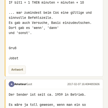
IF bit1 = 1 THEN minuten = minuten + 10

... war zumindest beim C64 eine gültige und 
sinnvolle Befehlszeile.

Es gab auch Versuche, Basic einzudeutschen. 
Dort gab es 'wenn', 'dann' 

und 'sonst'.

Gruß

Jobst
Antwort
Amateur
Gast
2017-02-07 16:40
#4893606
A
Der Sender ist seit ca. 1959 in Betrieb.

Es wäre ja toll gewesen, wenn man ein so 