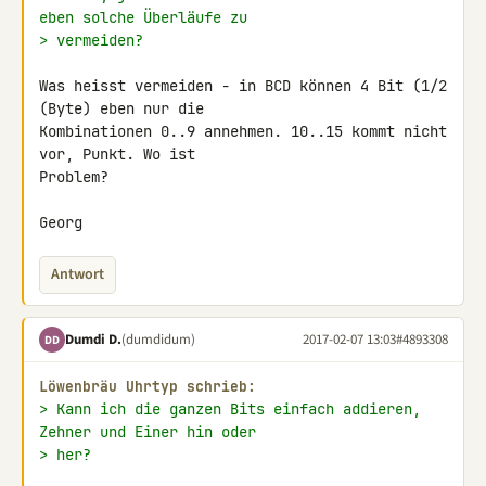
eben solche Überläufe zu
> vermeiden?
Was heisst vermeiden - in BCD können 4 Bit (1/2 
(Byte) eben nur die 

Kombinationen 0..9 annehmen. 10..15 kommt nicht 
vor, Punkt. Wo ist 

Problem?

Georg
Antwort
Dumdi D.
(dumdidum)
2017-02-07 13:03
#4893308
DD
Löwenbräu Uhrtyp schrieb:
> Kann ich die ganzen Bits einfach addieren, 
Zehner und Einer hin oder
> her?