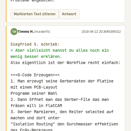
Probleme angeboten.
Markierten Text zitieren
Antwort
Timmo H.
(masterfx)
2018-04-22 20:36
#5399152
TH
Siegfried S. schrieb:
> Aber vielleicht kannst du alles noch ein 
wenig besser erklären.
Also eigentlich ist der Workflow recht einfach:

===G-Code Erzeugen===

1. Man erzeugt seine Gerberdaten der Platine 
mit einem PCB-Layout 

Programm seiner Wahl

2. Dann öffnet man das Gerber-File das man 
fräsen will in FlatCAM

3. Gerber Markieren, den Reiter selected auf 
machen und dort unter 

"Isolation Routing" den Durchmesser effektiven 
des Fräs-Werkzeugs 
