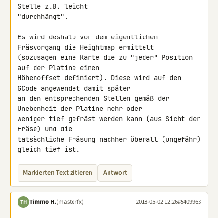
Stelle z.B. leicht 

"durchhängt".

Es wird deshalb vor dem eigentlichen 
Fräsvorgang die Heightmap ermittelt 

(sozusagen eine Karte die zu "jeder" Position 
auf der Platine einen 

Höhenoffset definiert). Diese wird auf den 
GCode angewendet damit später 

an den entsprechenden Stellen gemäß der 
Unebenheit der Platine mehr oder 

weniger tief gefräst werden kann (aus Sicht der 
Fräse) und die 

tatsächliche Fräsung nachher überall (ungefähr) 
gleich tief ist.
Markierten Text zitieren
Antwort
Timmo H.
(masterfx)
2018-05-02 12:26
#5409963
TH