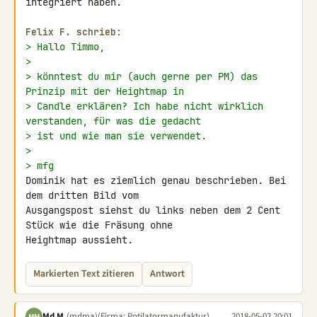
integriert haben.

Felix F. schrieb:
> Hallo Timmo,
>
> könntest du mir (auch gerne per PM) das 
Prinzip mit der Heightmap in
> Candle erklären? Ich habe nicht wirklich 
verstanden, für was die gedacht
> ist und wie man sie verwendet.
>
> mfg
Dominik hat es ziemlich genau beschrieben. Bei 
dem dritten Bild vom 

Ausgangspost siehst du links neben dem 2 Cent 
Stück wie die Fräsung ohne 

Heightmap aussieht.
Markierten Text zitieren
Antwort
Md M.
(mdma)
(Firma: Potilatormanufaktur)
2018-05-02 20:01
MM