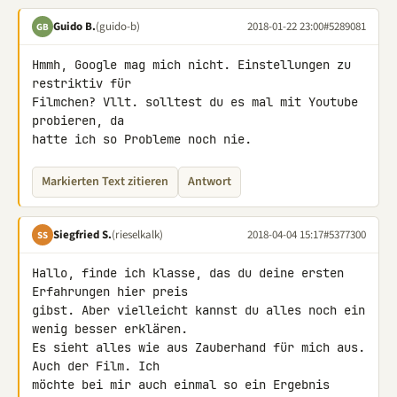
Guido B.
(guido-b)
2018-01-22 23:00
#5289081
GB
Hmmh, Google mag mich nicht. Einstellungen zu 
restriktiv für

Filmchen? Vllt. solltest du es mal mit Youtube 
probieren, da

hatte ich so Probleme noch nie.
Markierten Text zitieren
Antwort
Siegfried S.
(rieselkalk)
2018-04-04 15:17
#5377300
SS
Hallo, finde ich klasse, das du deine ersten 
Erfahrungen hier preis 

gibst. Aber vielleicht kannst du alles noch ein 
wenig besser erklären. 

Es sieht alles wie aus Zauberhand für mich aus. 
Auch der Film. Ich 

möchte bei mir auch einmal so ein Ergebnis 