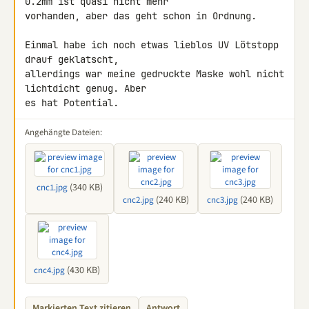
0.2mm ist quasi nicht mehr 

vorhanden, aber das geht schon in Ordnung.

Einmal habe ich noch etwas lieblos UV Lötstopp 
drauf geklatscht, 

allerdings war meine gedruckte Maske wohl nicht 
lichtdicht genug. Aber 

es hat Potential.
Angehängte Dateien:
(340 KB)
cnc1.jpg
(240 KB)
(240 KB)
cnc2.jpg
cnc3.jpg
(430 KB)
cnc4.jpg
Markierten Text zitieren
Antwort