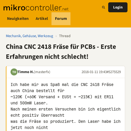
Login
Neuigkeiten
Artikel
Forum
Mechanik, Gehäuse, Werkzeug
›
Thread
China CNC 2418 Fräse für PCBs - Erste
Erfahrungen nicht schlecht!
Timmo H.
(masterfx)
2018-01-11 19:43
#5275529
TH
Ich habe mir aus Spaß mal die CNC 2418 Fräse 
auch China bestellt für 

~120€ (+60€ Versand + EUSt = ~215€) mit ER11 
und 500mW Laser.

Nach meinen ersten Versuchen bin ich eigentlich 
echt positiv überrascht 

was die Fräse so produziert. Den Laser habe ich 
jetzt noch nicht 
