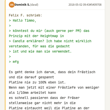
Dominik S.
(dasd)
2018-05-02 09:43
#5409708
DS
Felix F. schrieb:
> Hallo Timmo,
>
> könntest du mir (auch gerne per PM) das 
Prinzip mit der Heightmap in
> Candle erklären? Ich habe nicht wirklich 
verstanden, für was die gedacht
> ist und wie man sie verwendet.
>
> mfg
Es geht denke ich darum, dass dein Frästisch 
und die darauf gespannt 

Platine nie zu 100% eben ist.

Wenn man jetzt mit einer Frästiefe von weniger 
als 1/10mm arbeitet kann 

es schnell passieren dass der Fräser 
stellenweise gar nicht mehr in die 

Platine eintaucht weil die Platine an der 