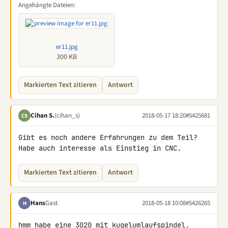
Angehängte Dateien:
er11.jpg
300 KB
Markierten Text zitieren
Antwort
Cihan S.
(cihan_s)
2018-05-17 18:20
#5425681
CS
Gibt es noch andere Erfahrungen zu dem Teil?

Habe auch interesse als Einstieg in CNC.
Markierten Text zitieren
Antwort
Hans
Gast
2018-05-18 10:08
#5426265
H
hmm habe eine 3020 mit kugelumlaufspindel.
