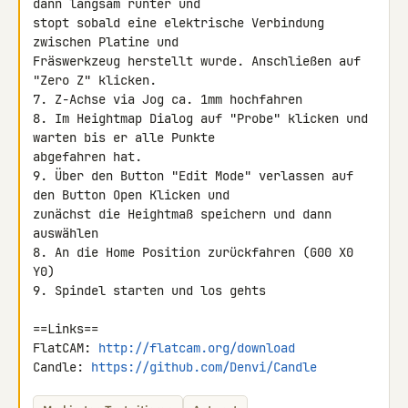
dann langsam runter und 

stopt sobald eine elektrische Verbindung 
zwischen Platine und 

Fräswerkzeug herstellt wurde. Anschließen auf 
"Zero Z" klicken.

7. Z-Achse via Jog ca. 1mm hochfahren

8. Im Heightmap Dialog auf "Probe" klicken und 
warten bis er alle Punkte 

abgefahren hat.

9. Über den Button "Edit Mode" verlassen auf 
den Button Open Klicken und 

zunächst die Heightmaß speichern und dann 
auswählen

8. An die Home Position zurückfahren (G00 X0 
Y0)

9. Spindel starten und los gehts

==Links==

FlatCAM: 
http://flatcam.org/download
Candle: 
https://github.com/Denvi/Candle