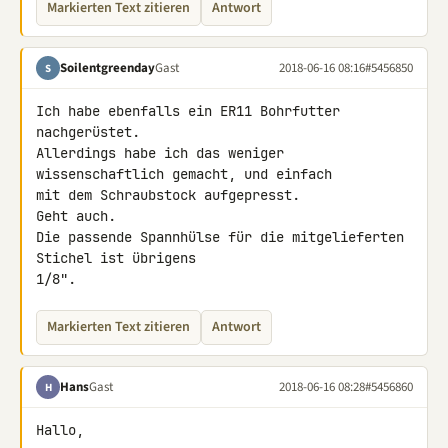
Markierten Text zitieren
Antwort
Soilentgreenday
Gast
2018-06-16 08:16
#5456850
S
Ich habe ebenfalls ein ER11 Bohrfutter 
nachgerüstet.

Allerdings habe ich das weniger 
wissenschaftlich gemacht, und einfach 

mit dem Schraubstock aufgepresst.

Geht auch.

Die passende Spannhülse für die mitgelieferten 
Stichel ist übrigens 

1/8".
Markierten Text zitieren
Antwort
Hans
Gast
2018-06-16 08:28
#5456860
H
Hallo,
