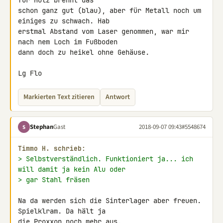
für Holz brennt das 

schon ganz gut (blau), aber für Metall noch um 
einiges zu schwach. Hab 

erstmal Abstand vom Laser genommen, war mir 
nach nem Loch im Fußboden 

dann doch zu heikel ohne Gehäuse.

Lg Flo
Markierten Text zitieren
Antwort
Stephan
Gast
2018-09-07 09:43
#5548674
S
Timmo H. schrieb:
> Selbstverständlich. Funktioniert ja... ich 
will damit ja kein Alu oder
> gar Stahl fräsen
Na da werden sich die Sinterlager aber freuen. 
Spielklram. Da hält ja 

die Proxxon noch mehr aus.