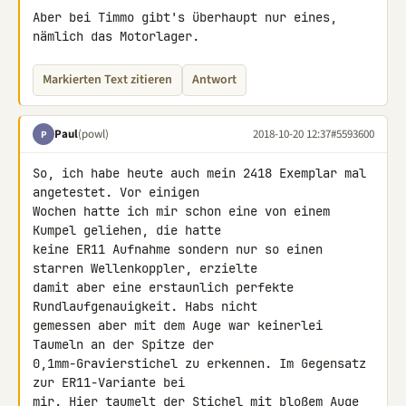
Aber bei Timmo gibt's überhaupt nur eines, 
nämlich das Motorlager.
Markierten Text zitieren
Antwort
Paul
(powl)
2018-10-20 12:37
#5593600
P
So, ich habe heute auch mein 2418 Exemplar mal 
angetestet. Vor einigen 

Wochen hatte ich mir schon eine von einem 
Kumpel geliehen, die hatte 

keine ER11 Aufnahme sondern nur so einen 
starren Wellenkoppler, erzielte 

damit aber eine erstaunlich perfekte 
Rundlaufgenauigkeit. Habs nicht 

gemessen aber mit dem Auge war keinerlei 
Taumeln an der Spitze der 

0,1mm-Gravierstichel zu erkennen. Im Gegensatz 
zur ER11-Variante bei 

mir. Hier taumelt der Stichel mit bloßem Auge 