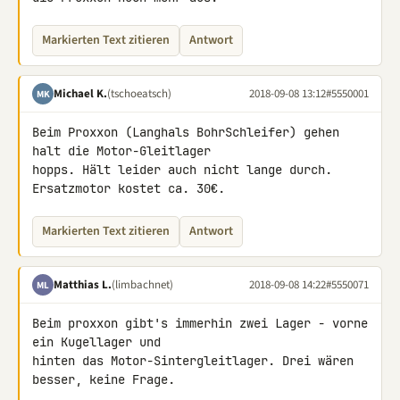
Markierten Text zitieren
Antwort
Michael K.
(tschoeatsch)
2018-09-08 13:12
#5550001
MK
Beim Proxxon (Langhals BohrSchleifer) gehen 
halt die Motor-Gleitlager 

hopps. Hält leider auch nicht lange durch. 
Ersatzmotor kostet ca. 30€.
Markierten Text zitieren
Antwort
Matthias L.
(limbachnet)
2018-09-08 14:22
#5550071
ML
Beim proxxon gibt's immerhin zwei Lager - vorne 
ein Kugellager und 

hinten das Motor-Sintergleitlager. Drei wären 
besser, keine Frage.
