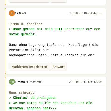
123
Gast
2018-05-18 10:50
#5426319
1
Timmo H. schrieb:
> Habe gerade mal mein ER11 Bohrfutter auf den 
Motor gemacht.
Ganz ohne Lagerung (außer den Motorlager) die 
vermutlich axial nur 

homöopatische Dosen Kraft aufnehmen dürfen?
Markierten Text zitieren
Antwort
Timmo H.
(masterfx)
2018-05-18 14:40
#5426588
TH
Hans schrieb:
> Könntest du preisgeben
> welche Daten du für den Vorschub und die 
Drehzahl gegeben hast???