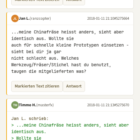
Jan L.
(ranzcopter)
2018-01-11 21:10
#5275664
JL
...meine Chinafräse heisst anders, sieht aber 
identisch aus. Wollte sie 

auch für schnelle kleine Prototypen einsetzen - 
sieht bei dir ja gar 

nicht schlecht aus. Welches 
Werkzeug/Fräser/Stichel hast du benutzt, 

taugen die mitgelieferten was?
Markierten Text zitieren
Antwort
Timmo H.
(masterfx)
2018-01-11 21:13
#5275670
TH
Jan L. schrieb:
> ...meine Chinafräse heisst anders, sieht aber 
identisch aus.
> Wollte sie