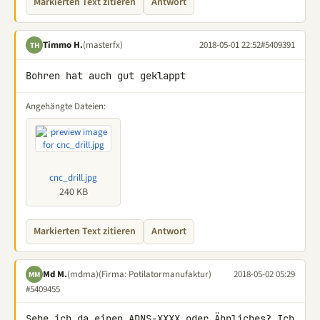
Markierten Text zitieren
Antwort
Timmo H.
(masterfx)
2018-05-01 22:52
#5409391
TH
Bohren hat auch gut geklappt
Angehängte Dateien:
cnc_drill.jpg
240 KB
Markierten Text zitieren
Antwort
Md M.
(mdma)
(Firma: Potilatormanufaktur)
2018-05-02 05:29
MM
#5409455
Sehe ich da einen ADNS-XXXX oder Ähnliches? Ich 