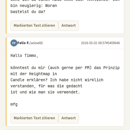
bin neugierig: Woran 

bastelst du da?
Markierten Text zitieren
Antwort
Felix F.
(wiesel8)
2018-05-02 08:57
#5409646
FF
Hallo Timmo,

könntest du mir (auch gerne per PM) das Prinzip 
mit der Heightmap in 

Candle erklären? Ich habe nicht wirklich 
verstanden, für was die gedacht 

ist und wie man sie verwendet.

mfg
Markierten Text zitieren
Antwort