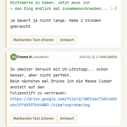
Richtwerte zu haben. Jetzt muss ich
> das Ding endlich mal zusammenschrauben... :-)
Ja dauert ja nicht lange. Habe 2 Stunden 
gebraucht
Markierten Text zitieren
Antwort
Timmo H.
(masterfx)
2018-01-22 17:44
#5288695
TH
So zweiter Versuch mit UV-Lötstopp... schon 
besser, aber nicht perfekt. 

Beim nächsten mal Drucke ich die Maske lieber 
anstatt auf den 

https://drive.google.com/file/d/1NEtxbcTSGCcdXU
shvlFFdX597nV48W3-/view?usp=sharing
Markierten Text zitieren
Antwort