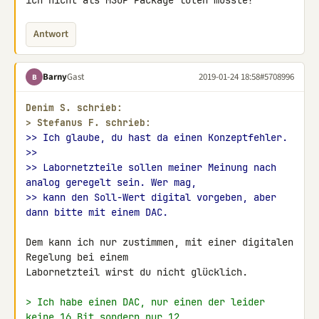
ich nicht als MSOP Package löten müsste?
Antwort
Barny
Gast
2019-01-24 18:58
#5708996
B
Denim S. schrieb:
> 
Stefanus F. schrieb:
>> Ich glaube, du hast da einen Konzeptfehler.
>>
>> Labornetzteile sollen meiner Meinung nach 
analog geregelt sein. Wer mag,
>> kann den Soll-Wert digital vorgeben, aber 
dann bitte mit einem DAC.
Dem kann ich nur zustimmen, mit einer digitalen 
Regelung bei einem 

Labornetzteil wirst du nicht glücklich.

> Ich habe einen DAC, nur einen der leider 
keine 16 Bit sondern nur 12