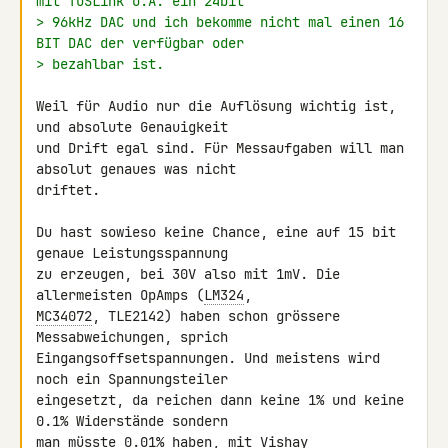
mit TOSLink o.Ä. ein 24bit
> 96kHz DAC und ich bekomme nicht mal einen 16 
BIT DAC der verfügbar oder
> bezahlbar ist.
Weil für Audio nur die Auflösung wichtig ist, 
und absolute Genauigkeit 

und Drift egal sind. Für Messaufgaben will man 
absolut genaues was nicht 

driftet.

Du hast sowieso keine Chance, eine auf 15 bit 
genaue Leistungsspannung 

zu erzeugen, bei 30V also mit 1mV. Die 
allermeisten OpAmps (
LM324
MC34072
, TLE2142) haben schon grössere 
Messabweichungen, sprich 

Eingangsoffsetspannungen. Und meistens wird 
noch ein Spannungsteiler 

eingesetzt, da reichen dann keine 1% und keine 
0.1% Widerstände sondern 

man müsste 0.01% haben, mit Vishay 