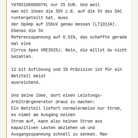
Y078510K0000T9L nur 25 EUR. Und weil 

man mit ihnen die 30V z.B. auf die 5V des DAC 
runtergeteilt hat, muss 

der OpAmp auf 150uV genau messen (
LT1013
A). 
Ebenso die 5V 

Referenzspannung auf 0.01%, das schaffte gerade 
mal eine

Cirrus Apex VRE3025J. Nein, die willst du nicht 
bezahlen.

12 bit Auflösung und 1% Präzision ist für ein 
Netzteil meist 

ausreichend.

Und deine Idee, dort einen Leistungs-
Arbiträrgenerator draus zu machen: 

Ein Netzteil liefert normalerweise nur Strom, 
es nimmt am Ausgang keinen 

Strom auf, kann also keinen Strom aus 
kapazitiven Lasten abziehen um und 

Ausgangsspannung schnell zu senken. Man 