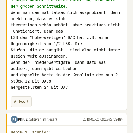
> abgeschwächt die Feineinstellung innerhalb 
der groben Schrittweite.
Wenn man das mal tatsächlich ausprobiert, dann 
merkt man, dass es sich 

theoretisch schön anhört, aber praktisch nicht 
funktioniert. Denn das 

LSB des "höherwertigen" DAC hat z.B. eine 
Ungenauigkeit von 1/2 LSB. Die 

Stufen, die er ausgibt,  sind also nicht immer 
gleich weit auseinander. 

Wenn der "niederwertigste" dann dazu was 
addiert, dann gibt es Löcher 

und doppelte Werte in der Kennlinie des aus 2 
Stück 12 Bit DACs 

hergestellten 24 Bit DAC.
Antwort
Phil E.
(aktiver_mitleser)
2019-01-25 09:18
#5709484
PE
Denim S. schrieb: