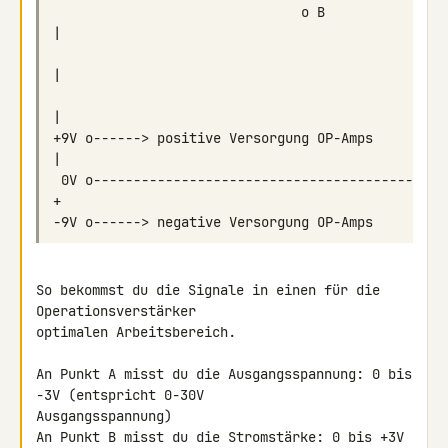
                               o B              
+9V o------> positive Versorgung OP-Amps        
 0V o-------------------------------------------
So bekommst du die Signale in einen für die 
Operationsverstärker 

optimalen Arbeitsbereich.

An Punkt A misst du die Ausgangsspannung: 0 bis 
-3V (entspricht 0-30V 

Ausgangsspannung)

An Punkt B misst du die Stromstärke: 0 bis +3V 