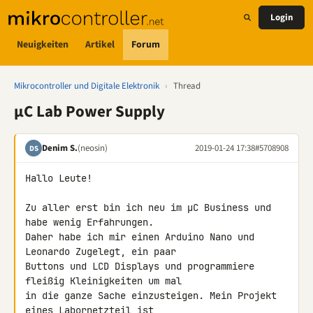
Login
Neuigkeiten
Artikel
Forum
Mikrocontroller und Digitale Elektronik
›
Thread
µC Lab Power Supply
Denim S.
(neosin)
2019-01-24 17:38
#5708908
DS
Hallo Leute!

Zu aller erst bin ich neu im µC Business und 
habe wenig Erfahrungen. 

Daher habe ich mir einen Arduino Nano und 
Leonardo Zugelegt, ein paar 

Buttons und LCD Displays und programmiere 
fleißig Kleinigkeiten um mal 

in die ganze Sache einzusteigen. Mein Projekt 
eines Labornetzteil ist 
