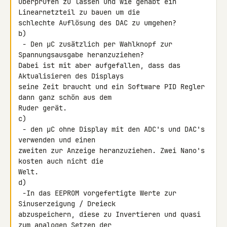
überprüfen zu lassen und wie gehabt ein 
Linearnetzteil zu bauen um die 

schlechte Auflösung des DAC zu umgehen?

b)

 - Den µC zusätzlich per Wahlknopf zur 
Spannungsausgabe heranzuziehen? 

Dabei ist mit aber aufgefallen, dass das 
Aktualisieren des Displays 

seine Zeit braucht und ein Software PID Regler 
dann ganz schön aus dem 

Ruder gerät.

c)

 - den µC ohne Display mit den ADC's und DAC's 
verwenden und einen 

zweiten zur Anzeige heranzuziehen. Zwei Nano's 
kosten auch nicht die 

Welt.

d)

 -In das EEPROM vorgefertigte Werte zur 
Sinuserzeigung / Dreieck 

abzuspeichern, diese zu Invertieren und quasi 
zum analogen Setzen der 
