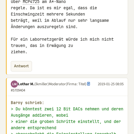
über 
MCP4725
 am A*-Nano 

regele. Da ist es mir egal, dass die 
Einschwingzeit mehrere Sekunden 

beträgt, weil im Ablauf nur sehr langsame 
Änderungen auszuregeln sind.

Für ein Labornetzgerät würde ich mich nicht 
trauen, das in Erwägung zu 

ziehen.
Antwort
Lothar M.
(lkmiller)
Moderator
(Firma: Titel)
2019-01-25 08:05
LM
#5709404
Barny schrieb:
> Du könntest zwei 12 Bit DACs nehmen und deren 
Ausgänge addieren, wobei
> einer die groben Schritte einstellt, und der 
andere entsprechend