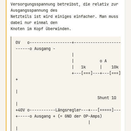
Versorgungsspannung betreibst, die relativ zur 
Ausgangsspannung des 

Netzteils ist wird einiges einfacher. Man muss 
dabei nur einmal den 

0V   o------------------+-----------------------
                        +---[===]---+---[===]---
                                   Shunt 1Ω     
+40V o-----------Längsregler---+---[=====]------
                               |                