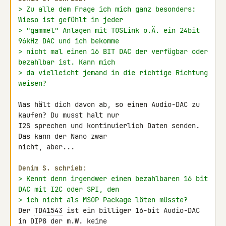
> Zu alle dem Frage ich mich ganz besonders: 
Wieso ist gefühlt in jeder
> "gammel" Anlagen mit TOSLink o.Ä. ein 24bit 
96kHz DAC und ich bekomme
> nicht mal einen 16 BIT DAC der verfügbar oder 
bezahlbar ist. Kann mich
> da vielleicht jemand in die richtige Richtung 
weisen?
Was hält dich davon ab, so einen Audio-DAC zu 
kaufen? Du musst halt nur 

I2S sprechen und kontinuierlich Daten senden. 
Das kann der Nano zwar 

nicht, aber...

Denim S. schrieb:
> Kennt denn irgendwer einen bezahlbaren 16 bit 
DAC mit I2C oder SPI, den
> ich nicht als MSOP Package löten müsste?
Der 
TDA1543
 ist ein billiger 16-bit Audio-DAC 
in DIP8 der m.W. keine 
