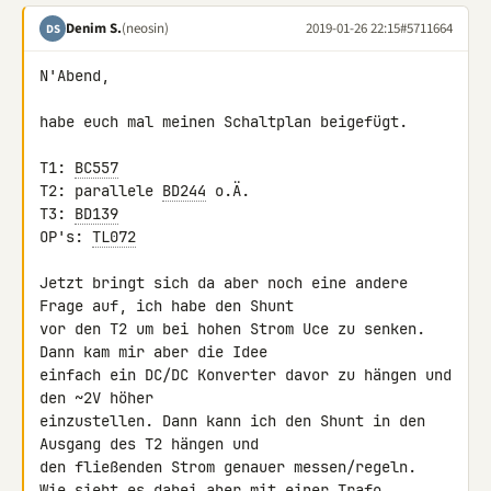
Denim S.
(neosin)
2019-01-26 22:15
#5711664
DS
N'Abend,

habe euch mal meinen Schaltplan beigefügt.

T1: 
BC557
T2: parallele 
BD244
 o.Ä.

T3: 
BD139
OP's: 
TL072
Jetzt bringt sich da aber noch eine andere 
Frage auf, ich habe den Shunt 

vor den T2 um bei hohen Strom Uce zu senken. 
Dann kam mir aber die Idee 

einfach ein DC/DC Konverter davor zu hängen und 
den ~2V höher 

einzustellen. Dann kann ich den Shunt in den 
Ausgang des T2 hängen und 

den fließenden Strom genauer messen/regeln.

Wie sieht es dabei aber mit einer Trafo 