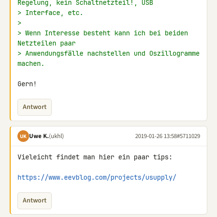
Regelung, kein Schaltnetzteil!, USB
> Interface, etc.
>
> Wenn Interesse besteht kann ich bei beiden 
Netzteilen paar
> Anwendungsfälle nachstellen und Oszillogramme 
machen.
Gern!
Antwort
Uwe K.
(ukhl)
2019-01-26 13:58
#5711029
UK
Vieleicht findet man hier ein paar tips:

https://www.eevblog.com/projects/usupply/
Antwort