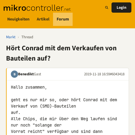
Login
Neuigkeiten
Artikel
Forum
Markt
›
Thread
Hört Conrad mit dem Verkaufen von
Bauteilen auf?
Benedikt
Gast
2019-11-18 16:59
#6043418
B
Hallo zusammen,

geht es nur mir so, oder hört Conrad mit dem 
Verkauf von (SMD)-Bauteilen 

auf.

Alle Chips, die mir über den Weg laufen sind 
nur noch "solange der 

Vorrat reicht" verfügbar und sind dann 