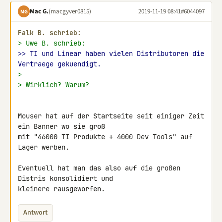
Mac G.
(macgyver0815)
2019-11-19 08:41
#6044097
MG
Falk B. schrieb:
> Uwe B. schrieb:
>> TI und Linear haben vielen Distributoren die 
Vertraege gekuendigt.
>
> Wirklich? Warum?
Mouser hat auf der Startseite seit einiger Zeit 
ein Banner wo sie groß 

mit "46000 TI Produkte + 4000 Dev Tools" auf 
Lager werben.

Eventuell hat man das also auf die großen 
Distris konsolidiert und 

kleinere rausgeworfen.
Antwort