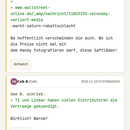
>
> www.wallstreet-
online.de/_amp/nachricht/11803350-ceconomy-
verliert-media 
-markt-saturn-rabattschlacht

Na hoffentlich verschwinden die auch. Wo ich 
die Preise nicht mal mit 

dem Handy fotografieren darf, diese Saftläden!
Antwort
Falk B.
(falk)
2019-11-19 07:07
#6043976
FB
Uwe B. schrieb:
> TI und Linear haben vielen Distributoren die 
Vertraege gekuendigt.
Wirklich? Warum?