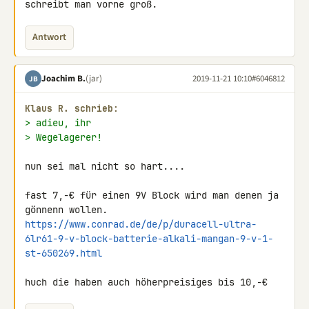
schreibt man vorne groß.
Antwort
Joachim B.
(jar)
2019-11-21 10:10
#6046812
JB
Klaus R. schrieb:
> adieu, ihr
> Wegelagerer!
nun sei mal nicht so hart....

fast 7,-€ für einen 9V Block wird man denen ja 
https://www.conrad.de/de/p/duracell-ultra-
6lr61-9-v-block-batterie-alkali-mangan-9-v-1-
st-650269.html
huch die haben auch höherpreisiges bis 10,-€