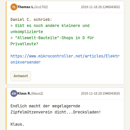
Thomas L.
(ics1702)
2019-11-18 20:12
#6043652
TL
Daniel C. schrieb:
> Gibt es noch andere kleinere und 
unkomplizierte
> "Allewelt-Bauteile"-Shops in D für 
Privatleute?
https://www.mikrocontroller.net/articles/Elektr
onikversender
Antwort
Klaus R.
(klaus2)
2019-11-18 20:19
#6043655
KR
Endlich macht der wegelagernde 
Zipfelmützenverein dicht...Drecksladen!

Klaus.