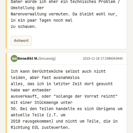
Daher würde ich eher ein technisches Problem / 
Umstellung der 

Warenverwaltung vermuten. Da bleibt wohl nur, 
in ein paar Tagen noch mal 

zu schauen.
Antwort
Benedikt M.
(bmuessig)
2019-11-18 17:19
#6043445
BM
Ich kann Gerüchteküche selbst auch nicht 
leiden, aber fast ausnahmslos 

alles, das ich in letzter Zeit dort gesucht 
habe war entweder 

ausverkauft, oder "solange der Vorrat reicht" 
mit einer Stückmenge unter 

50. Bei den Teilen handelte es sich übrigens um 
aktuelle Teile (z.T. um 

2018 rausgekommen) und nicht um Teile, die in 
Richtung EOL zusteuerten.
