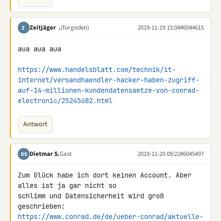
Zeitjäger .
(forgoden)
2019-11-19 15:04
#6044615
Z
aua aua aua

https://www.handelsblatt.com/technik/it-
internet/versandhaendler-hacker-haben-zugriff-
auf-14-millionen-kundendatensaetze-von-conrad-
electronic/25245682.html
Antwort
Dietmar S.
Gast
2019-11-20 09:22
#6045497
DS
Zum Glück habe ich dort keinen Account. Aber 
alles ist ja gar nicht so 

schlimm und Datensicherheit wird groß 
https://www.conrad.de/de/ueber-conrad/aktuelle-