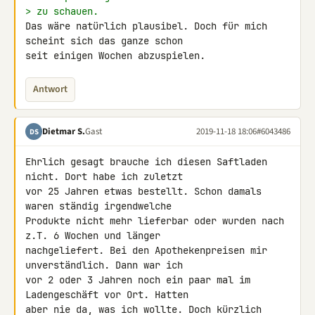
> zu schauen.
Das wäre natürlich plausibel. Doch für mich 
scheint sich das ganze schon 

seit einigen Wochen abzuspielen.
Antwort
Dietmar S.
Gast
2019-11-18 18:06
#6043486
DS
Ehrlich gesagt brauche ich diesen Saftladen 
nicht. Dort habe ich zuletzt 

vor 25 Jahren etwas bestellt. Schon damals 
waren ständig irgendwelche 

Produkte nicht mehr lieferbar oder wurden nach 
z.T. 6 Wochen und länger 

nachgeliefert. Bei den Apothekenpreisen mir 
unverständlich. Dann war ich 

vor 2 oder 3 Jahren noch ein paar mal im 
Ladengeschäft vor Ort. Hatten 

aber nie da, was ich wollte. Doch kürzlich 