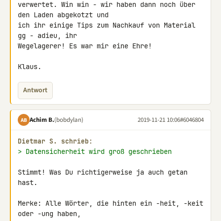
verwertet. Win win - wir haben dann noch über 
den Laden abgekotzt und 

ich ihr einige Tips zum Nachkauf von Material 
gg - adieu, ihr 

Wegelagerer! Es war mir eine Ehre!

Klaus.
Antwort
Achim B.
(bobdylan)
2019-11-21 10:06
#6046804
AB
Dietmar S. schrieb:
> Datensicherheit wird groß geschrieben
Stimmt! Was Du richtigerweise ja auch getan 
hast.

Merke: Alle Wörter, die hinten ein -heit, -keit 
oder -ung haben, 
