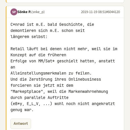
Sönke P.
(snke_p)
2019-11-19 08:51
#6044120
SP
C*nrad ist m.E. bald Geschichte, die 
demontieren sich m.E. schon seit 

längerem selbst:

Retail läuft bei denen nicht mehr, weil sie im 
Konzept auf die früheren 

Erfolge von MM/Sat* geschielt hatten, anstatt 
an 

Alleinstellungsmerkmalen zu feilen.

Und die Zerstörung ihres Onlinebusiness 
forcieren sie jetzt mit dem 

"Markeptplace", weil die Markenwahrnehmung 
durch parallele Auftritte 

(eB*y, E_L_V, ...) wohl noch nicht angekratzt 
genug war.
Antwort