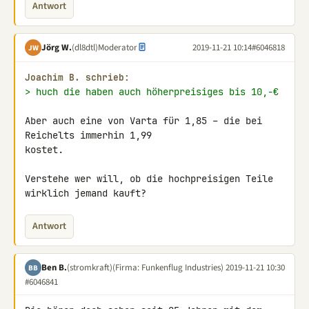
Antwort
Jörg W.
(dl8dtl)
Moderator
2019-11-21 10:14
#6046818
JW
Joachim B. schrieb:
> huch die haben auch höherpreisiges bis 10,-€
Aber auch eine von Varta für 1,85 – die bei 
Reichelts immerhin 1,99 

kostet.

Verstehe wer will, ob die hochpreisigen Teile 
wirklich jemand kauft?
Antwort
Ben B.
(stromkraft)
(Firma: Funkenflug Industries)
2019-11-21 10:30
BB
#6046841