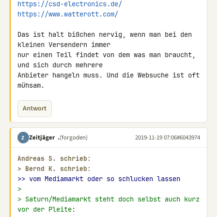
https://csd-electronics.de/
https://www.watterott.com/
Das ist halt bißchen nervig, wenn man bei den 
kleinen Versendern immer 

nur einen Teil findet von dem was man braucht, 
und sich durch mehrere 

Anbieter hangeln muss. Und die Websuche ist oft 
mühsam.
Antwort
Zeitjäger .
(forgoden)
2019-11-19 07:06
#6043974
Z
Andreas S. schrieb:
> 
Bernd K. schrieb:
>> vom Mediamarkt oder so schlucken lassen
>
> Saturn/Mediamarkt steht doch selbst auch kurz 
vor der Pleite: