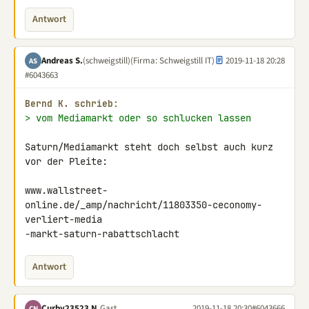
Antwort
Andreas S.
(schweigstill)
(Firma: Schweigstill IT)
2019-11-18 20:28
AS
#6043663
Bernd K. schrieb:
> vom Mediamarkt oder so schlucken lassen
Saturn/Mediamarkt steht doch selbst auch kurz 
vor der Pleite:

www.wallstreet-
online.de/_amp/nachricht/11803350-ceconomy-
verliert-media 

-markt-saturn-rabattschlacht
Antwort
Curby23523 N.
Gast
2019-11-18 20:30
#6043666
CN