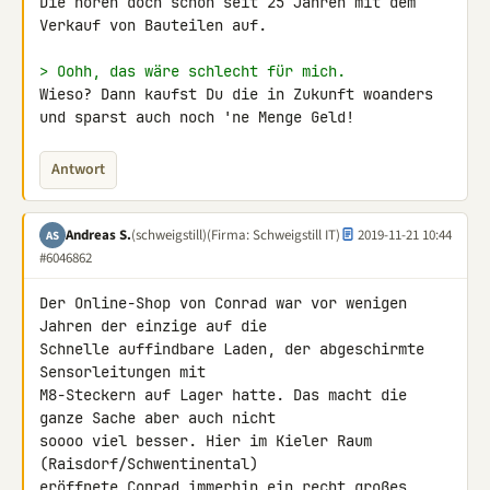
Die hören doch schon seit 25 Jahren mit dem 
Verkauf von Bauteilen auf.

> Oohh, das wäre schlecht für mich.
Wieso? Dann kaufst Du die in Zukunft woanders

und sparst auch noch 'ne Menge Geld!
Antwort
Andreas S.
(schweigstill)
(Firma: Schweigstill IT)
2019-11-21 10:44
AS
#6046862
Der Online-Shop von Conrad war vor wenigen 
Jahren der einzige auf die 

Schnelle auffindbare Laden, der abgeschirmte 
Sensorleitungen mit 

M8-Steckern auf Lager hatte. Das macht die 
ganze Sache aber auch nicht 

soooo viel besser. Hier im Kieler Raum 
(Raisdorf/Schwentinental) 

eröffnete Conrad immerhin ein recht großes 