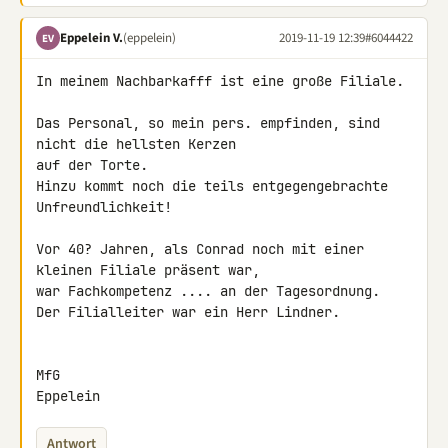
Eppelein V.
(eppelein)
2019-11-19 12:39
#6044422
EV
In meinem Nachbarkafff ist eine große Filiale.

Das Personal, so mein pers. empfinden, sind 
nicht die hellsten Kerzen 

auf der Torte.

Hinzu kommt noch die teils entgegengebrachte 
Unfreundlichkeit!

Vor 40? Jahren, als Conrad noch mit einer 
kleinen Filiale präsent war, 

war Fachkompetenz .... an der Tagesordnung.

Der Filialleiter war ein Herr Lindner.

MfG

Eppelein
Antwort