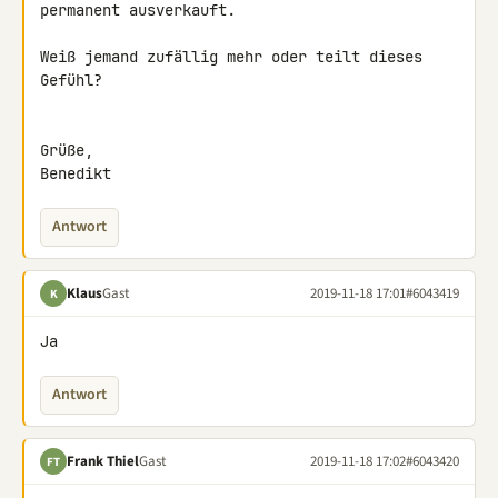
permanent ausverkauft.

Weiß jemand zufällig mehr oder teilt dieses 
Gefühl?

Grüße,

Benedikt
Antwort
Klaus
Gast
2019-11-18 17:01
#6043419
K
Ja
Antwort
Frank Thiel
Gast
2019-11-18 17:02
#6043420
FT