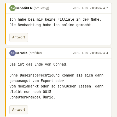
Benedikt M.
(bmuessig)
2019-11-18 17:06
#6043432
BM
Ich habe bei mir keine Filliale in der Nähe.

Die Beobachtung habe ich online gemacht.
Antwort
Bernd K.
(prof7bit)
2019-11-18 17:08
#6043434
BK
Das ist das Ende von Conrad.

Ohne Daseinsberechtigung können sie sich dann 
genausogut vom Expert oder 

vom Mediamarkt oder so schlucken lassen, dann 
bleibt nur noch 0815 

Consumerkrempel übrig.
Antwort