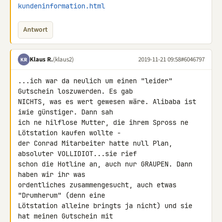
kundeninformation.html
Antwort
Klaus R.
(klaus2)
2019-11-21 09:58
#6046797
KR
...ich war da neulich um einen "leider" 
Gutschein loszuwerden. Es gab 

NICHTS, was es wert gewesen wäre. Alibaba ist 
iwie günstiger. Dann sah 

ich ne hilflose Mutter, die ihrem Spross ne 
Lötstation kaufen wollte - 

der Conrad Mitarbeiter hatte null Plan, 
absoluter VOLLIDIOT...sie rief 

schon die Hotline an, auch nur GRAUPEN. Dann 
haben wir ihr was 

ordentliches zusammengesucht, auch etwas 
"Drumherum" (denn eine 

Lötstation alleine bringts ja nicht) und sie 
hat meinen Gutschein mit 
