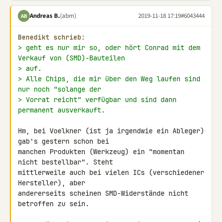
Andreas B.
(abm)
2019-11-18 17:19
#6043444
AB
Benedikt schrieb:
> geht es nur mir so, oder hört Conrad mit dem 
Verkauf von (SMD)-Bauteilen
> auf.
> Alle Chips, die mir über den Weg laufen sind 
nur noch "solange der
> Vorrat reicht" verfügbar und sind dann 
permanent ausverkauft.
Hm, bei Voelkner (ist ja irgendwie ein Ableger) 
gab's gestern schon bei 

manchen Produkten (Werkzeug) ein "momentan 
nicht bestellbar". Steht 

mittlerweile auch bei vielen ICs (verschiedener 
Hersteller), aber 

andererseits scheinen SMD-Widerstände nicht 
betroffen zu sein.
