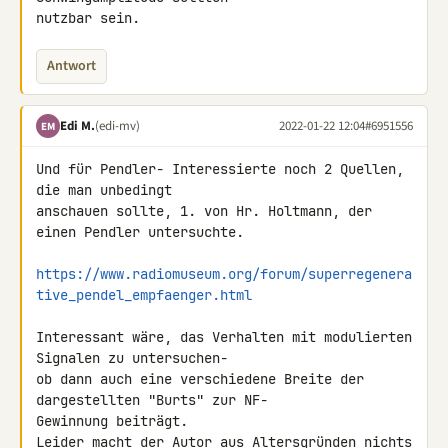
nutzbar sein.
Antwort
Edi M.
(edi-mv)
2022-01-22 12:04
#6951556
EM
Und für Pendler- Interessierte noch 2 Quellen, 
die man unbedingt 

anschauen sollte, 1. von Hr. Holtmann, der 
einen Pendler untersuchte.

https://www.radiomuseum.org/forum/superregenera
tive_pendel_empfaenger.html
Interessant wäre, das Verhalten mit modulierten 
Signalen zu untersuchen- 

ob dann auch eine verschiedene Breite der 
dargestellten "Burts" zur NF- 

Gewinnung beiträgt.

Leider macht der Autor aus Altersgründen nichts 