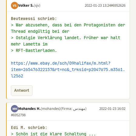
Volker S.
(sjv)
2022-01-23 13:24
#6952626
VS
Beutewessi schrieb:
> War abzusehen, dass bei den Protagonisten der 
Thread endgültig bei der
> Ostalgie Verklärung landet. Früher war halt 
mehr Lametta im
> RFT-Bastlerladen.
https://www.ebay.de/sch/09halifax/m.html?
item=265476322157&rt=nc&_trksid=p2047675.m3561.
l2562
Antwort
Mohandes H.
(mohandes)
(Firma: مهندس)
2022-01-23 16:02
MH
#6952798
Edi M. schrieb:
> Schön ist die klare Schaltung ...