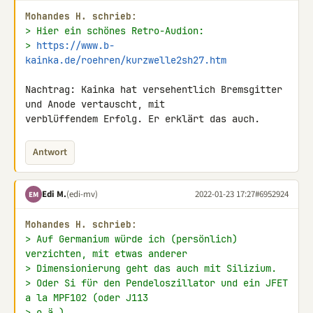
Mohandes H. schrieb:
> Hier ein schönes Retro-Audion:
> 
https://www.b-
kainka.de/roehren/kurzwelle2sh27.htm
Nachtrag: Kainka hat versehentlich Bremsgitter 
und Anode vertauscht, mit 

verblüffendem Erfolg. Er erklärt das auch.
Antwort
Edi M.
(edi-mv)
2022-01-23 17:27
#6952924
EM
Mohandes H. schrieb:
> Auf Germanium würde ich (persönlich) 
verzichten, mit etwas anderer
> Dimensionierung geht das auch mit Silizium.
> Oder Si für den Pendeloszillator und ein JFET 
a la MPF102 (oder J113
> o.ä.).