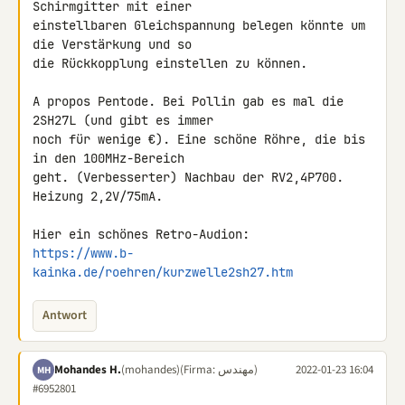
Schirmgitter mit einer 

einstellbaren Gleichspannung belegen könnte um 
die Verstärkung und so 

die Rückkopplung einstellen zu können.

A propos Pentode. Bei Pollin gab es mal die 
2SH27L (und gibt es immer 

noch für wenige €). Eine schöne Röhre, die bis 
in den 100MHz-Bereich 

geht. (Verbesserter) Nachbau der RV2,4P700. 
Heizung 2,2V/75mA.

https://www.b-
kainka.de/roehren/kurzwelle2sh27.htm
Antwort
Mohandes H.
(mohandes)
(Firma: مهندس)
2022-01-23 16:04
MH
#6952801