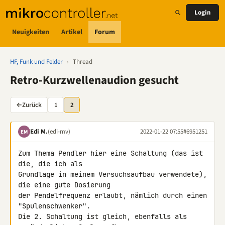
Login
Neuigkeiten
Artikel
Forum
HF, Funk und Felder
›
Thread
Retro-Kurzwellenaudion gesucht
←
Zurück
1
2
Edi M.
(edi-mv)
2022-01-22 07:55
#6951251
EM
Zum Thema Pendler hier eine Schaltung (das ist 
die, die ich als 

Grundlage in meinem Versuchsaufbau verwendete), 
die eine gute Dosierung 

der Pendelfrequenz erlaubt, nämlich durch einen 
"Spulenschwenker".

Die 2. Schaltung ist gleich, ebenfalls als 