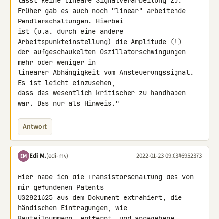
lässt keine lineare Signalverarbeitung zu.

Früher gab es auch noch "linear" arbeitende 
Pendlerschaltungen. Hierbei 

ist (u.a. durch eine andere 
Arbeitspunkteinstellung) die Amplitude (!) 

der aufgeschaukelten Oszillatorschwingungen 
mehr oder weniger in 

linearer Abhängigkeit vom Ansteuerungssignal. 
Es ist leicht einzusehen, 

dass das wesentlich kritischer zu handhaben 
war. Das nur als Hinweis."
Antwort
Edi M.
(edi-mv)
2022-01-23 09:03
#6952373
EM
Hier habe ich die Transistorschaltung des von 
mir gefundenen Patents 

US2821625 aus dem Dokument extrahiert, die 
händischen Eintragungen, wie 

Bauteilnummern, entfernt, und angegebene 