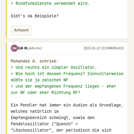
> Rundfunkdienste verwendet wird.
Gibt's da Beispiele?
Antwort
Edi M.
(edi-mv)
2022-01-22 10:19
#6951415
EM
Mohandes H. schrieb:
> Und rechts ein simpler Oszillator.
> Wie hoch ist dessen Frequenz? Sinnvollerweise 
müßte sie ja zwischen NF
> und der empfangenen Frequenz liegen - eher 
zur NF oder eher Richtung RF?
Ein Pendler hat immer ein Audion als Grundlage, 
welches natürlich im 

Empfangsbereich schwingt, sowie den 
Pendeloszillator ("Quench" = 

"Löschoszillator", der periodisch die sich 