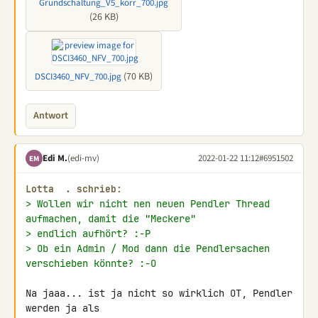
Grundschaltung_V5_korr_700.jpg
(26 KB)
(70 KB)
DSCI3460_NFV_700.jpg
Antwort
Edi M.
(edi-mv)
2022-01-22 11:12
#6951502
EM
Lotta  . schrieb:
> Wollen wir nicht nen neuen Pendler Thread 
aufmachen, damit die "Meckere"
> endlich aufhört? :-P
> Ob ein Admin / Mod dann die Pendlersachen 
verschieben könnte? :-O
Na jaaa... ist ja nicht so wirklich OT, Pendler 
werden ja als 
