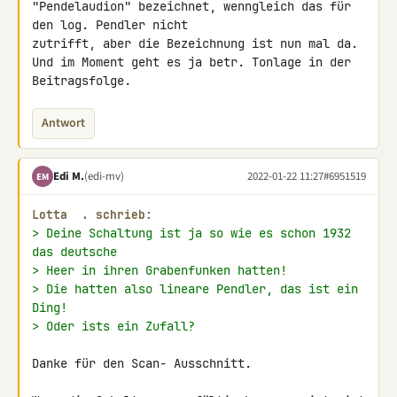
"Pendelaudion" bezeichnet, wenngleich das für 
den log. Pendler nicht 

zutrifft, aber die Bezeichnung ist nun mal da.

Und im Moment geht es ja betr. Tonlage in der 
Beitragsfolge.
Antwort
Edi M.
(edi-mv)
2022-01-22 11:27
#6951519
EM
Lotta  . schrieb:
> Deine Schaltung ist ja so wie es schon 1932 
das deutsche
> Heer in ihren Grabenfunken hatten!
> Die hatten also lineare Pendler, das ist ein 
Ding!
> Oder ists ein Zufall?
Danke für den Scan- Ausschnitt.
