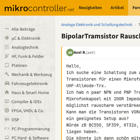
Neuigkeiten
Artikel
Fo
Analoge Elektronik und Schaltungstechnik
›
Alle Beiträge
BipolarTramsistor Rausc
µC & Elektronik
Analogtechnik
Axel R.
(axlr)
AR
HF, Funk & Felder
Platinen
Hallo,

Ich suche eine Schaltung zum 
Mechanik & Werkzeug
Transistoren für einen Mikrof
Fahrzeugelektronik
UHF-Allmode-Trx.

Ich hab n paar NPN und PNP Tr
Haus & Smart Home
Mikrofonkapsel mit 200R Imped
Compiler & IDEs
möglichst rauscharm verstärken
FPGA, VHDL & Co.
Kann man die Transistoren VOR
ein geeignetes Setup aus?

DSP
Würde zB 
BC550
, SF359, KT326,
PC-Programmierung
liegen haben.

PC Hard- & Software
Die könnte ich dann schön mite