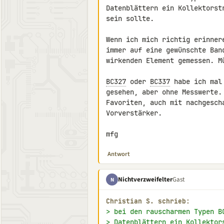
Datenblättern ein Kollektorst
sein sollte.

Wenn ich mich richtig erinner
immer auf eine gewünschte Ban
wirkenden Element gemessen. M
BC327
 oder 
BC337
 habe ich mal
gesehen, aber ohne Messwerte.
Favoriten, auch mit nachgesch
Vorverstärker.

mfg
Antwort
Nichtverzweifelter
Gast
N
Christian S. schrieb:
> bei den rauscharmen Typen B
> Datenblättern ein Kollektor