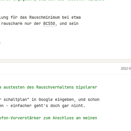
lung für das Rauschminimum bei etwa 

 rauscharm nur der 
BC550
, und sein 

.
2022-0
m austesten des Rauschverhaltens bipolarer
r schaltplan" in Google eingeben, und schon 

en - einfacher geht's doch gar nicht.

ofon-Vorverstärker zum Anschluss an meinen