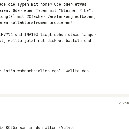
ade die Typen mit hoher Uce oder etwas 

eien. Oder eben Typen mit "kleinem R_be".

tung(?) mit 20facher Verstärkung aufbauen, 

enen Kollektorströmen probieren?

LMV771 und 
INA103
 liegt schon etwas länger 

ut, wollte jetzt mal diskret basteln und 

e ist's wahrscheinlich egal. Wollte das 

2022-0
4x BC55x war in den alten (Valvo) 
