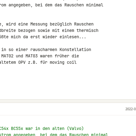
rom angegeben, bei dem das Rauschen minimal 

e, wird eine Messung bezüglich Rauschen 

dbreite bezogen sowie mit einem thermisch 

üßte mich da erst wieder einlesen...

 in so einer rauscharmen Konstellation 

 MAT02 und MAT03 waren früher die 

altetem OPV z.B. für moving coil 

2022-0
C54x BC55x war in den alten (Valvo)
strom angegeben, bei dem das Rauschen minimal