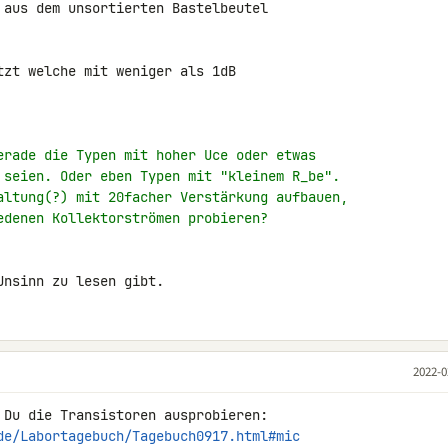
 aus dem unsortierten Bastelbeutel 

tzt welche mit weniger als 1dB 

erade die Typen mit hoher Uce oder etwas
 seien. Oder eben Typen mit "kleinem R_be".
altung(?) mit 20facher Verstärkung aufbauen,
edenen Kollektorströmen probieren?
Unsinn zu lesen gibt.
2022-0
de/Labortagebuch/Tagebuch0917.html#mic