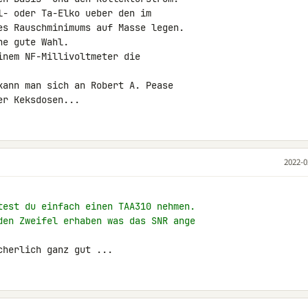
- oder Ta-Elko ueber den im

es Rauschminimums auf Masse legen.

e gute Wahl.

nem NF-Millivoltmeter die

kann man sich an Robert A. Pease

er Keksdosen...
2022-0
test du einfach einen TAA310 nehmen.
den Zweifel erhaben was das SNR ange
cherlich ganz gut ...