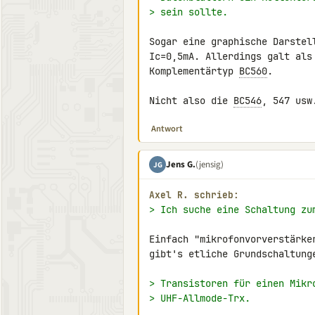
> sein sollte.
Sogar eine graphische Darstel
Ic=0,5mA. Allerdings galt als
Komplementärtyp 
BC560
.

Nicht also die 
BC546
, 547 usw
Antwort
Jens G.
(jensig)
JG
Axel R. schrieb:
> Ich suche eine Schaltung zu
Einfach "mikrofonvorverstärke
gibt's etliche Grundschaltung
> Transistoren für einen Mikr
> UHF-Allmode-Trx.