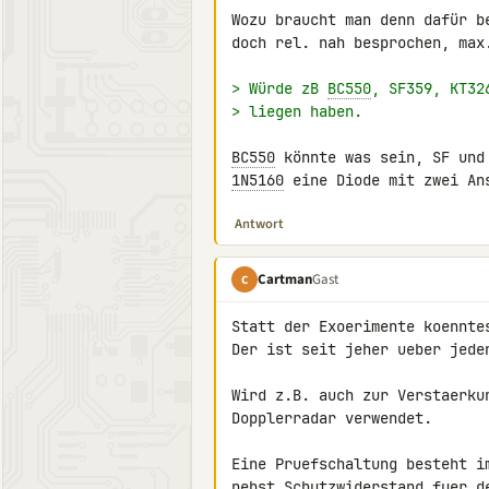
Wozu braucht man denn dafür b
doch rel. nah besprochen, max.
> Würde zB 
BC550
, SF359, KT32
> liegen haben.
BC550
 könnte was sein, SF und
1N5160
 eine Diode mit zwei An
Antwort
Cartman
Gast
C
Statt der Exoerimente koennte
Der ist seit jeher ueber jede
Wird z.B. auch zur Verstaerku
Dopplerradar verwendet.

Eine Pruefschaltung besteht i
nebst Schutzwiderstand fuer d