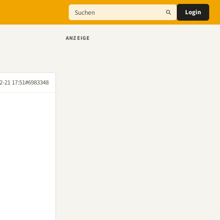
Login
ANZEIGE
2-21 17:51
#6983348