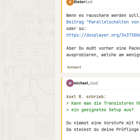
Dieter
Gast
D
Beitrag "Parallelschalten von
https://docplayer.org/3437300
Aber Du mußt vorher eine Pack
ausprobieren, welche am wenig
Antwort
michael_
Gast
M
Axel R. schrieb:
> Kann man die Transistoren V
> ein geeignetes Setup aus?
Du nimmst eine Vorstufe mit Fa
Da steckst du deine Prüflinge 