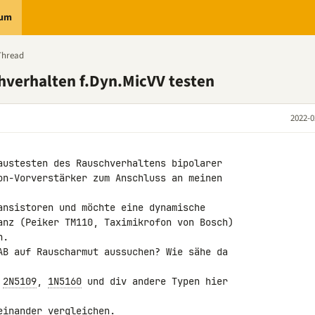
rum
Thread
hverhalten f.Dyn.MicVV testen
2022-0
austesten des Rauschverhaltens bipolarer 

on-Vorverstärker zum Anschluss an meinen 

ansistoren und möchte eine dynamische 

anz (Peiker TM110, Taximikrofon von Bosch) 

.

AB auf Rauscharmut aussuchen? Wie sähe da 

 
2N5109
, 
1N5160
 und div andere Typen hier 

inander vergleichen.
