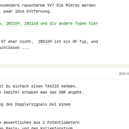
esomnders rauscharme VV? Die Mikros werden 

 paar 10cm Entfernung.

6, 
2N5109
, 
1N5160
 und div andere Typen hier
 KT eher nicht,  
2N5109
schlüssen ...
2022-0
st du einfach einen TAA310 nehmen.

n Zweifel erhaben was das SNR angeht.

ng des Dopplersignals bei einem

m wesentlichen aus 2 Potentiometern

en Basis- und den Kollektorstrom.
