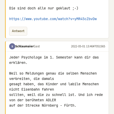
Die sind doch alle nur geklaut ;-)

https://www.youtube.com/watch?v=yMR45cZbvDw
Antwort
Schlaumaier
Gast
2022-05-01 13:46
#7051565
S
Jeder Psychologe im 1. Semester kann dir das 
erklären.

Weil so Meldungen genau die selben Menschen 
verbreiten, die damals 

gesagt haben, das Kinder und labile Menschen 
nicht Eisenbahn fahren 

sollten, weil die zu schnell ist. Und ich rede 
von der berühmten ADLER 

auf der Strecke Nürnberg - Fürth.
