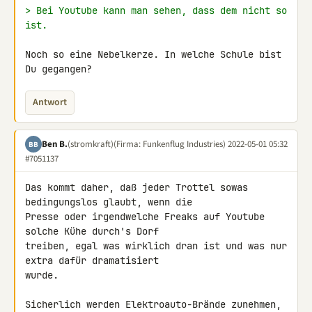
> Bei Youtube kann man sehen, dass dem nicht so 
ist.
Noch so eine Nebelkerze. In welche Schule bist 
Du gegangen?
Antwort
Ben B.
(stromkraft)
(Firma: Funkenflug Industries)
2022-05-01 05:32
BB
#7051137
Das kommt daher, daß jeder Trottel sowas 
bedingungslos glaubt, wenn die 

Presse oder irgendwelche Freaks auf Youtube 
solche Kühe durch's Dorf 

treiben, egal was wirklich dran ist und was nur 
extra dafür dramatisiert 

wurde.

Sicherlich werden Elektroauto-Brände zunehmen, 