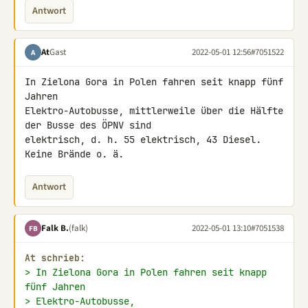
Antwort
At
Gast
2022-05-01 12:56
#7051522
A
In Zielona Gora in Polen fahren seit knapp fünf 
Jahren 

Elektro-Autobusse, mittlerweile über die Hälfte 
der Busse des ÖPNV sind 

elektrisch, d. h. 55 elektrisch, 43 Diesel. 
Keine Brände o. ä.
Antwort
Falk B.
(falk)
2022-05-01 13:10
#7051538
FB
At schrieb:
> In Zielona Gora in Polen fahren seit knapp 
fünf Jahren
> Elektro-Autobusse,