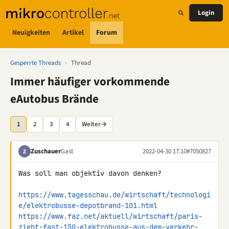
Login
Neuigkeiten
Artikel
Forum
Gesperrte Threads
›
Thread
Immer häufiger vorkommende
eAutobus Brände
1
2
3
4
Weiter
→
Zuschauer
Gast
2022-04-30 17:10
#7050827
Z
Was soll man objektiv davon denken?

https://www.tagesschau.de/wirtschaft/technologi
e/elektrobusse-depotbrand-101.html
https://www.faz.net/aktuell/wirtschaft/paris-
zieht-fast-150-elektrobusse-aus-dem-verkehr-