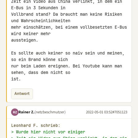
Zeit ein Video aus China verlinkt, in dem ein 
E-Bus in 3 Sekunden in 

Vollbrand stand? Da braucht man keine Risiken 
und Wahrscheinlichkeiten 

mehr einschätzen, bei einem vollbesetzten E-Bus 
wird keiner mehr 

aussteigen.

Es sollte auch keiner so naiv sein und meinen, 
so ein Brand könne sich 

nur beim Laden ereignen. Bei Youtube kann man 
sehen, dass dem nicht so 

ist.
Antwort
Rainer Z.
(netzbeschmutzer)
2022-05-01 03:52
#7051123
RZ
Leonhard F. schrieb:
> Wurde hier nicht vor einiger