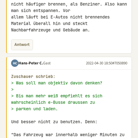
nicht häufiger brennen, als Benziner. Also kann 
man sich entspannen. Vor 

allem läuft bei E-Autos nicht brennendes 
Material überall hin und steckt 

Nachbarfahrzeuge und Gebäude an.
Antwort
Hans-Peter C.
Gast
2022-04-30 18:50
#7050890
HC
Zuschauer schrieb:
> Was soll man objektiv davon denken?
>
> Bis man mehr weiß empfiehlt es sich 
wahrscheinlich e-Busse draussen zu
> parken und laden.
Und besser nicht zu benutzen. Denn:

"Das Fahrzeug war innerhalb weniger Minuten zu 