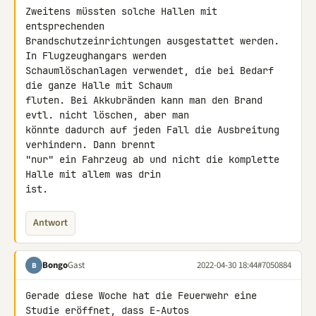
Zweitens müssten solche Hallen mit 
entsprechenden 

Brandschutzeinrichtungen ausgestattet werden. 
In Flugzeughangars werden 

Schaumlöschanlagen verwendet, die bei Bedarf 
die ganze Halle mit Schaum 

fluten. Bei Akkubränden kann man den Brand 
evtl. nicht löschen, aber man 

könnte dadurch auf jeden Fall die Ausbreitung 
verhindern. Dann brennt 

"nur" ein Fahrzeug ab und nicht die komplette 
Halle mit allem was drin 

ist.
Antwort
Bongo
Gast
2022-04-30 18:44
#7050884
B
Gerade diese Woche hat die Feuerwehr eine 
Studie eröffnet, dass E-Autos 
