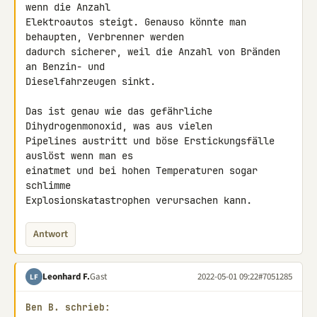
wenn die Anzahl 

Elektroautos steigt. Genauso könnte man 
behaupten, Verbrenner werden 

dadurch sicherer, weil die Anzahl von Bränden 
an Benzin- und 

Dieselfahrzeugen sinkt.

Das ist genau wie das gefährliche 
Dihydrogenmonoxid, was aus vielen 

Pipelines austritt und böse Erstickungsfälle 
auslöst wenn man es 

einatmet und bei hohen Temperaturen sogar 
schlimme 

Explosionskatastrophen verursachen kann.
Antwort
Leonhard F.
Gast
2022-05-01 09:22
#7051285
LF
Ben B. schrieb: