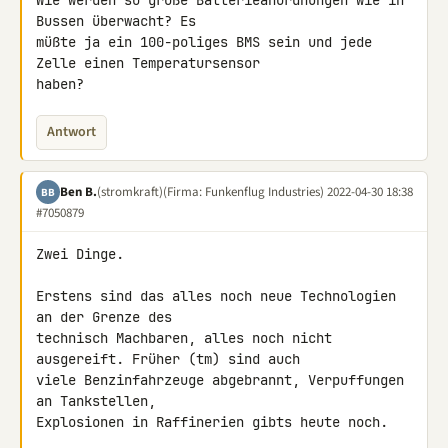
Wie werden so große Batterieanordnungen wie in 
Bussen überwacht? Es 

müßte ja ein 100-poliges BMS sein und jede 
Zelle einen Temperatursensor 

haben?
Antwort
Ben B.
(stromkraft)
(Firma: Funkenflug Industries)
2022-04-30 18:38
BB
#7050879
Zwei Dinge.

Erstens sind das alles noch neue Technologien 
an der Grenze des 

technisch Machbaren, alles noch nicht 
ausgereift. Früher (tm) sind auch 

viele Benzinfahrzeuge abgebrannt, Verpuffungen 
an Tankstellen, 

Explosionen in Raffinerien gibts heute noch.
