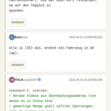
Laufkundschaft, die mal eben kurz reinschaut, 
um auf den Teppich zu 

spucken.
Antwort
Euro
Gast
2022-05-01 10:03
#7051322
E
Alle 12 (35) min. brennt ein Fahrzeug in DE 
(ab).
Antwort
Tilo R.
(joey5337)
2022-05-01 10:31
#7051348
TR
Leonhard F. schrieb:
> Gerade Videos aus Überwachungskameras (von 
denen es in China eine
> gewaltige Menge gibt) sollten überzeugen, 