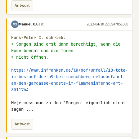
Antwort
Manuel X.
Gast
2022-04-30 22:09
#7051000
MX
Hans-Peter C. schrieb:
> Sorgen sind erst dann berechtigt, wenn die 
Hose brennt und die Türen
> nicht öffnen.
https://www.infranken.de/lk/hof/unfall/18-tote-
im-bus-auf-der-a9-bei-muenchberg-urlaubsfahrt-
an-den-gardasee-endete-im-flammeninferno-art-
3511764
Mejr muss man zu den 'Sorgen' eigentlich nicht 
sagen ...
Antwort