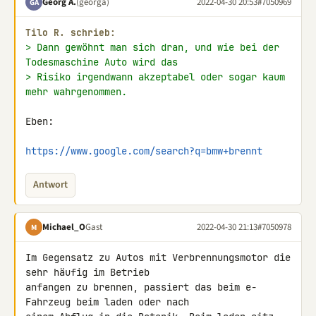
Georg A.
(georga)
2022-04-30 20:53
#7050969
GA
Tilo R. schrieb:
> Dann gewöhnt man sich dran, und wie bei der 
Todesmaschine Auto wird das
> Risiko irgendwann akzeptabel oder sogar kaum 
mehr wahrgenommen.
Eben:

https://www.google.com/search?q=bmw+brennt
Antwort
Michael_O
Gast
2022-04-30 21:13
#7050978
M
Im Gegensatz zu Autos mit Verbrennungsmotor die 
sehr häufig im Betrieb 

anfangen zu brennen, passiert das beim e-
Fahrzeug beim laden oder nach 
