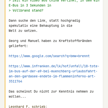
> Zeit ein Video aus China verlinkt, in dem ein 
E-Bus in 3 Sekunden in
> Vollbrand stand?
Dann suche den Link, statt hochgradig 
spekulativ eine Behauptung in die 

Welt zu setzen.

Georg und Manuel haben zu Kraftstoffbränden 
geliefert:

https://www.google.com/search?q=bmw+brennt
https://www.infranken.de/lk/hof/unfall/18-tote-
im-bus-auf-der-a9-bei-muenchberg-urlaubsfahrt-
an-den-gardasee-endete-im-flammeninferno-art-
3511764
Das scheinst Du nicht zur Kenntnis nehmen zu 
wollen...

Leonhard F. schrieb: