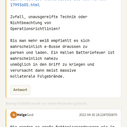
17993605.html
Zufall, unausgereifte Technik oder 
Nichtbeachtung von 

Operationsrichtlinien?

Bis man mehr weiß empfiehlt es sich 
wahrscheinlich e-Busse draussen zu 

parken und laden. Ein Hallen Batteriefeuer ist 
wahrscheinlich nahezu 

unmöglich in den Griff zu kriegen und 
verursacht dann meist massive 

kollaterale Folgebrände.
Antwort
Beitrag #7050858 wurde von einem Moderator gelöscht.
Helge
Gast
2022-04-30 18:22
#7050870
H