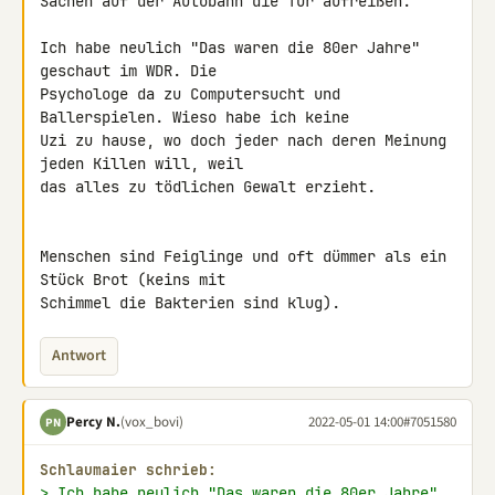
Sachen auf der Autobahn die Tür aufreißen.

Ich habe neulich "Das waren die 80er Jahre" 
geschaut im WDR. Die 

Psychologe da zu Computersucht und 
Ballerspielen. Wieso habe ich keine 

Uzi zu hause, wo doch jeder nach deren Meinung 
jeden Killen will, weil 

das alles zu tödlichen Gewalt erzieht.

Menschen sind Feiglinge und oft dümmer als ein 
Stück Brot (keins mit 

Schimmel die Bakterien sind klug).
Antwort
Percy N.
(vox_bovi)
2022-05-01 14:00
#7051580
PN
Schlaumaier schrieb:
> Ich habe neulich "Das waren die 80er Jahre" 