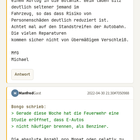
einem Abflug in die Botanik. Beim laden sitz 
deutlich seltener jemand im 

Fahrzeug, so das dass Risiko von 
Personenschäden deutlich reduziert ist. 

Achtet mal auf den Standstreifen der Autobahn. 
Die vielen Reparaturen 

kommen sicher nicht von übermäßigem Verschleiß.

MfG

Michael
Antwort
Manfred
Gast
2022-04-30 21:30
#7050988
M
Bongo schrieb:
> Gerade diese Woche hat die Feuerwehr eine 
Studie eröffnet, dass E-Autos
> nicht häufiger brennen, als Benziner.
Die absolute Anzahl pro Monat oder relativ zu 