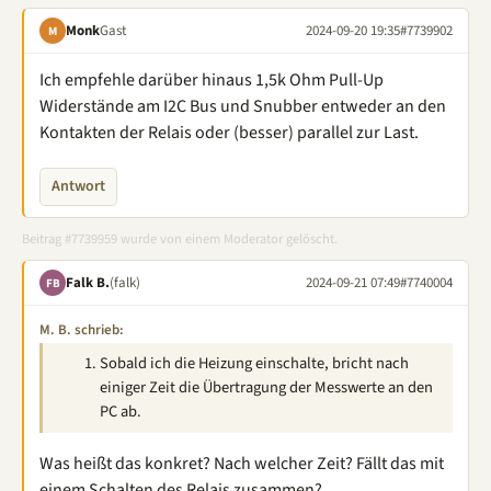
Monk
Gast
2024-09-20 19:35
#7739902
M
Ich empfehle darüber hinaus 1,5k Ohm Pull-Up
Widerstände am I2C Bus und Snubber entweder an den
Kontakten der Relais oder (besser) parallel zur Last.
Antwort
Beitrag #7739959 wurde von einem Moderator gelöscht.
Falk B.
(falk)
2024-09-21 07:49
#7740004
FB
M. B. schrieb:
Sobald ich die Heizung einschalte, bricht nach
einiger Zeit die Übertragung der Messwerte an den
PC ab.
Was heißt das konkret? Nach welcher Zeit? Fällt das mit
einem Schalten des Relais zusammen?