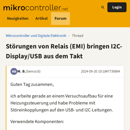
Login
Neuigkeiten
Artikel
Forum
Mikrocontroller und Digitale Elektronik
›
Thread
Störungen von Relais (EMI) bringen I2C-
Display/USB aus dem Takt
M. B.
(bema16)
2024-09-20 19:18
#7739894
MB
Guten Tag zusammen,
ich arbeite gerade an einem Versuchsaufbau für eine
Heizungssteuerung und habe Probleme mit
Störeinkopplungen auf den USB- und I2C-Leitungen.
Verwendete Komponenten: