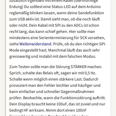
zusätzlich irgendwo mit einem Kabel (sternförmige
Erdung) Du solltest eine Status-LED auf dem Arduino
reglemäßig blinken lassen, wenn deine Sendefunktion
zum USB aktiv ist. Damit sieht man, ob die noch läuft
oder nicht. Dein Kabel mit SPI zu den ADCs ist schon
recht lang, das kann schief gehen. Hier sollte man
mindestens eine Serienterminierung für SCK vorsehen,
siehe
Wellenwiderstand
. Prüfe, ob du den richtigen SPI-
Mode eingestellt hast. Manchmal läuft das auch sehr
grenzwertig und instabil mit dem falschen Modus.
Zum Testen sollte man die Störung STÄRKER machen.
Sprich, schalte das Relais oft, sagen wir mit 0,5 Hz.
Schalte wenn möglich einen stärkere Last. Dadurch
provoziert man den Fehler leichter und häufiger und
kann einfacher und schneller Gegenmaßnahmen
prüfen. Beobachte, wann die Funktionsstörung auftritt.
Dein Display braucht keine 100uF, das ist zuviel und nur
bedingt HF wirksam. Nimm dort einen 100nF