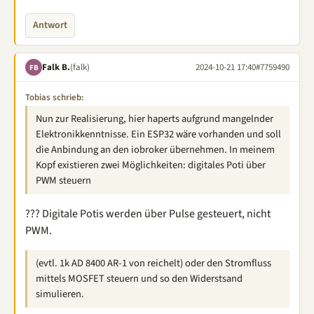
Antwort
Falk B.
(falk)
2024-10-21 17:40
#7759490
FB
Tobias schrieb:
Nun zur Realisierung, hier haperts aufgrund mangelnder
Elektronikkenntnisse. Ein ESP32 wäre vorhanden und soll
die Anbindung an den iobroker übernehmen. In meinem
Kopf existieren zwei Möglichkeiten: digitales Poti über
PWM steuern
??? Digitale Potis werden über Pulse gesteuert, nicht
PWM.
(evtl. 1k AD 8400 AR-1 von reichelt) oder den Stromfluss
mittels MOSFET steuern und so den Widerstsand
simulieren.