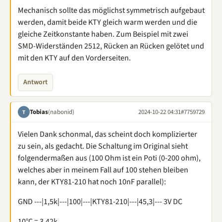
Mechanisch sollte das möglichst symmetrisch aufgebaut
werden, damit beide KTY gleich warm werden und die
gleiche Zeitkonstante haben. Zum Beispiel mit zwei
SMD-Widerständen 2512, Rücken an Rücken gelötet und
mit den KTY auf den Vorderseiten.
Antwort
Tobias
(nabonid)
2024-10-22 04:31
#7759729
T
Vielen Dank schonmal, das scheint doch komplizierter
zu sein, als gedacht. Die Schaltung im Original sieht
folgendermaßen aus (100 Ohm ist ein Poti (0-200 ohm),
welches aber in meinem Fall auf 100 stehen bleiben
kann, der KTY81-210 hat noch 10nF parallel):
GND ---|1,5k|---|100|---|KTY81-210|---|45,3|--- 3V DC
10°C = 3,42k