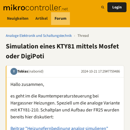
Login
Neuigkeiten
Artikel
Forum
Analoge Elektronik und Schaltungstechnik
›
Thread
Simulation eines KTY81 mittels Mosfet
oder DigiPoti
Tobias
(nabonid)
2024-10-21 17:29
#7759486
T
Hallo zusammen,
es geht im die Raumtemperatursteuerung bei
Hargassner Heizungen. Speziell um die analoge Variante
mit KTY81-210. Schaltplan und Aufbau der FR25 wurden
bereits hier diskutiert:
Beitrag "Heizungfernbedinung analog simulieren"