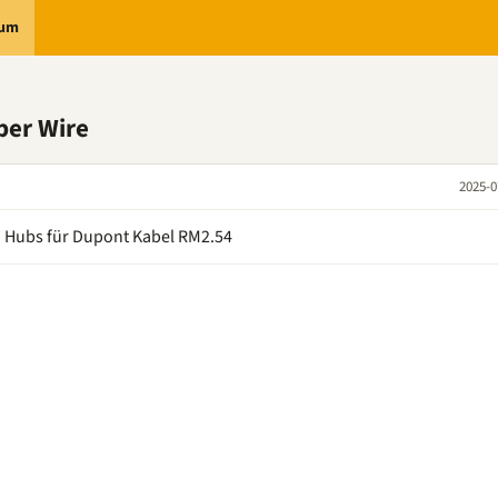
rum
per Wire
2025-0
PI Hubs für Dupont Kabel RM2.54