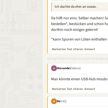
Ich dachte da eher an sowas.
Da hilft nur eins: Selber machen! Sc
bestellen*, bestücken und schon h
dorthin noch einiges gelernt!
*kann Spuren von Löten enthalten
Markierten Text zitieren
Antwort
Beitrag #7902674 wurde von einem Moderator ge
Alexander
(alecxs)
A
Man könnte einen USB-Hub missbra
Markierten Text zitieren
Antwort
Re
(r42)
R