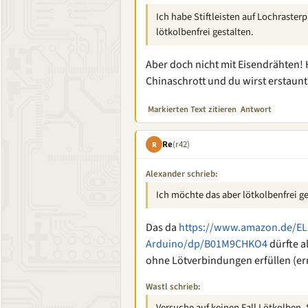
Ich habe Stiftleisten auf Lochrasterp
lötkolbenfrei gestalten.
Aber doch nicht mit Eisendrähten!
Chinaschrott und du wirst erstaunt
Markierten Text zitieren
Antwort
Re
(r42)
R
Alexander schrieb:
Ich möchte das aber lötkolbenfrei ge
Das da
https://www.amazon.de/EL
Arduino/dp/B01M9CHKO4
dürfte a
ohne Lötverbindungen erfüllen (ern
Wastl schrieb:
Versuche auf keinen Fall Lötkolben,