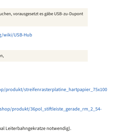
chen, vorausgesetzt es gäbe USB-zu-Dupont
rg/wiki/USB-Hub
en,
op/produkt/streifenrasterplatine_hartpapier_75x100
/shop/produkt/36pol_stiftleiste_gerade_rm_2_54-
tmal Leiterbahngekratze notwendig).