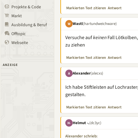
Projekte & Code
Markierten Text zitieren
Antwort
Markt
Wastl
(hartundweichware)
W
Ausbildung & Beruf
Offtopic
Versuche auf
keinen
Fall Lötkolben
Webseite
zu ziehen
Markierten Text zitieren
Antwort
ANZEIGE
Alexander
(alecxs)
A
Ich habe Stiftleisten auf Lochraster
gestalten.
Markierten Text zitieren
Antwort
Helmut -.
(dc3yc)
H-
Alexander schrieb: