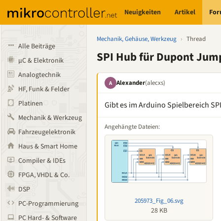
Neuigkeiten
Artikel
Fo
Mechanik, Gehäuse, Werkzeug
›
Thread
Alle Beiträge
SPI Hub für Dupont Jum
µC & Elektronik
Analogtechnik
Alexander
(alecxs)
A
HF, Funk & Felder
Platinen
Gibt es im Arduino Spielbereich S
Mechanik & Werkzeug
Angehängte Dateien:
Fahrzeugelektronik
Haus & Smart Home
Compiler & IDEs
FPGA, VHDL & Co.
DSP
205973_Fig_06.svg
PC-Programmierung
28 KB
PC Hard- & Software