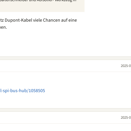
otz Dupont-Kabel viele Chancen auf eine
uen.
2025-0
al-spi-bus-hub/1058505
2025-0