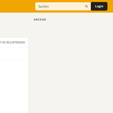
Login
ANZEIGE
7-05 09:21
#7902635