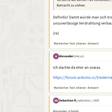
Betracht zu ziehen
Definitiv! Damit würde man sich tr
unzuverlässige Verdrahtung verba
(re)
Markierten Text zitieren
Antwort
Alexander
(alecxs)
A
Ich dachte da eher an sowas.
https://forum.arduino.cc/t/extern
Markierten Text zitieren
Antwort
Sebastian R.
(sebastian_r569)
SR
Alexander schrieb: