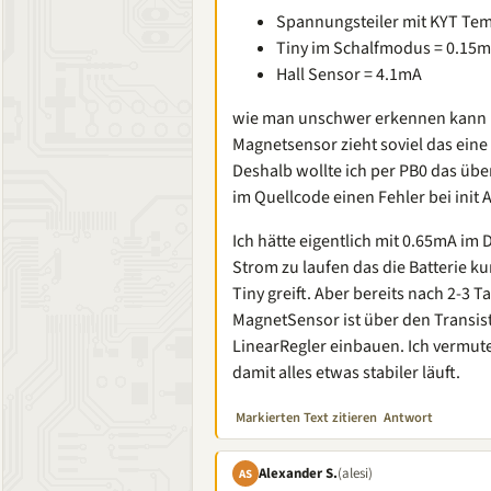
Spannungsteiler mit KYT Te
Tiny im Schalfmodus = 0.15
Hall Sensor = 4.1mA
wie man unschwer erkennen kann ha
Magnetsensor zieht soviel das eine
Deshalb wollte ich per PB0 das übe
im Quellcode einen Fehler bei init
Ich hätte eigentlich mit 0.65mA im 
Strom zu laufen das die Batterie ku
Tiny greift. Aber bereits nach 2-3 Ta
MagnetSensor ist über den Transisto
LinearRegler einbauen. Ich vermute
damit alles etwas stabiler läuft.
Markierten Text zitieren
Antwort
Alexander S.
(alesi)
AS