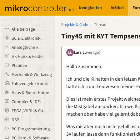
Neuigkeiten
Artikel
Fo
Projekte & Code
›
Thread
Alle Beiträge
Tiny45 mit KYT Tempsen
µC & Elektronik
Analogtechnik
Lars L.
(vertigo)
LL
HF, Funk & Felder
Platinen
Hallo zusammen,
Mechanik & Werkzeug
ich und die KI hatten in den letzen
Fahrzeugelektronik
hatte ich, zum Leidwesen meiner 
Haus & Smart Home
Dies ist mein erstes Projekt welche
Compiler & IDEs
die Mistgabel auspacken. Ich weiß 
FPGA, VHDL & Co.
machen aber habe viel gelernt dabe
DSP
Was mir aber noch nicht gefällt is
PC-Programmierung
3V laufen lasse dann funktioniert 
PC Hard- & Software