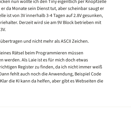
ken nun wollte ich den Tiny eigentlich per Knopfzelle
er da Monate sein Dienst tut, aber scheinbar saugt er
elle ist von 3V innerhalb 3-4 Tagen auf 2.8V gesunken,
eriehalter. Derzeit wird sie am 9V Block betrieben mit
3V.
e übertragen und nicht mehr als ASCII Zeichen.
kleines Rätsel beim Programmieren müssen
 werden. Als Laie ist es für mich doch etwas
ichtigen Register zu finden, da ich nicht immer weiß
 Dann fehlt auch noch die Anwendung, Beispiel Code
ar die KI kann da helfen, aber gibt es Webseiten die