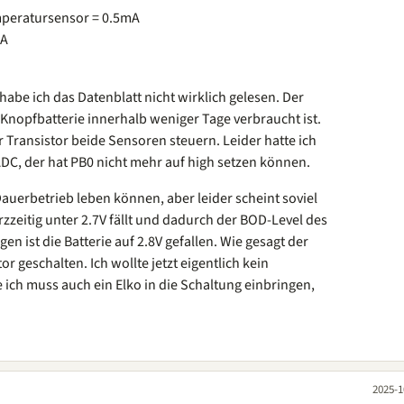
mperatursensor = 0.5mA
mA
be ich das Datenblatt nicht wirklich gelesen. Der
 Knopfbatterie innerhalb weniger Tage verbraucht ist.
r Transistor beide Sensoren steuern. Leider hatte ich
 ADC, der hat PB0 nicht mehr auf high setzen können.
Dauerbetrieb leben können, aber leider scheint soviel
rzzeitig unter 2.7V fällt und dadurch der BOD-Level des
gen ist die Batterie auf 2.8V gefallen. Wie gesagt der
r geschalten. Ich wollte jetzt eigentlich kein
 ich muss auch ein Elko in die Schaltung einbringen,
2025-1