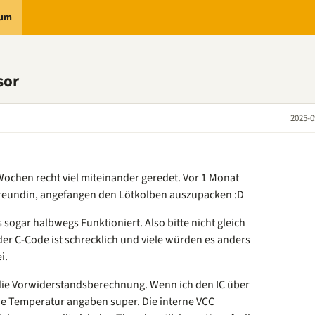
rum
sor
2025-0
 Wochen recht viel miteinander geredet. Vor 1 Monat
Freundin, angefangen den Lötkolben auszupacken :D
s sogar halbwegs Funktioniert. Also bitte nicht gleich
der C-Code ist schrecklich und viele würden es anders
i.
t die Vorwiderstandsberechnung. Wenn ich den IC über
die Temperatur angaben super. Die interne VCC