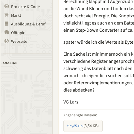
Berechnung klappt mit Augenzudrüc
Projekte & Code
an die Wand Kleben und hoffen das 
Markt
doch recht viel Energie. Die Knopfz
vielleicht liegt es auch an dem Batt
Ausbildung & Beruf
einen Step-Down Converter auf ca. 
Offtopic
Webseite
später würde ich die Werte als Byt
Eine Sache ist mir immernoch ein 
verschiedene Register angesprochen
ANZEIGE
schwierig das Datenblatt nach den r
wonach ich eigentlich suchen soll.
oder Referenzimplementierungen. Kl
dies abdecken?
VG Lars
Angehängte Dateien:
(3,54 KB)
tiny85.zip