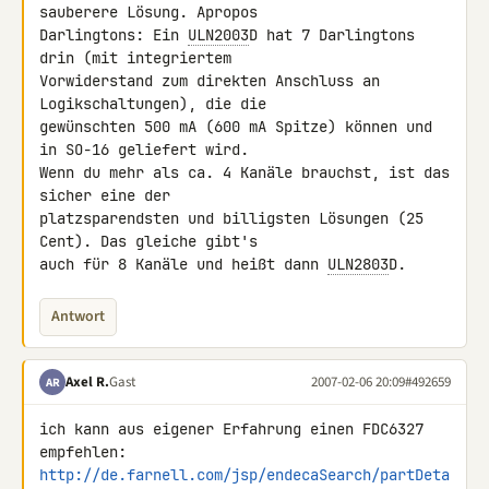
sauberere Lösung. Apropos

Darlingtons: Ein 
ULN2003
D hat 7 Darlingtons 
drin (mit integriertem

Vorwiderstand zum direkten Anschluss an 
Logikschaltungen), die die

gewünschten 500 mA (600 mA Spitze) können und 
in SO-16 geliefert wird.

Wenn du mehr als ca. 4 Kanäle brauchst, ist das 
sicher eine der

platzsparendsten und billigsten Lösungen (25 
Cent). Das gleiche gibt's

auch für 8 Kanäle und heißt dann 
ULN2803
D.
Antwort
Axel R.
Gast
2007-02-06 20:09
#492659
AR
ich kann aus eigener Erfahrung einen FDC6327 
http://de.farnell.com/jsp/endecaSearch/partDeta