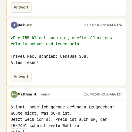
Antwort
jack
Gast
2007-02-06 09:04
#492124
J
>Der IRF klingt auch gut, dürfte allerdings 
relativ schwer und teuer sein
Travel Rec. schrieb: Gehäuse SO8.

Alles lesen!
Antwort
Matthias H.
(mhuck)
2007-02-06 09:06
#492127
MH
Stimmt, habe ich gerade gefunden (zugegeben: 
wußte nicht, was SO-8 ist. 

Jetzt weiß ich's). Preis ist auch ok, der 
IRF7401
 scheint erste Wahl zu 

sein !
