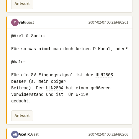
Antwort
yalu
Gast
2007-02-07 00:23
#492901
Y
@Axel & Sonic:

Für so was nimmt man doch keinen P-Kanal, oder?

@balu:

Für ein 5V-Eingangssignal ist der 
ULN2803
besser (s. mein obiger 

Beitrag). Der 
ULN2804
 hat einen größeren 
Vorwiderstand und ist für 6-15V 

gedacht.
Antwort
Axel R.
Gast
2007-02-07 00:32
#492906
AR