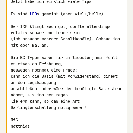
Jetzt habe ich wirklich viele Tips !

Es sind 
LED
s gemeint (aber viele/helle).

Der IRF klingt auch gut, dürfte allerdings 
relativ schwer und teuer sein 

(ich brauche mehrere Schaltkanäle). Schaue ich 
mit aber mal an.

Die BC-Typen wären mir am liebsten; mir fehlt 
es etwas an Erfahrung, 

deswegen nochmal eine Frage:

Kann ich die Basis (mit Vorwiderstand) direkt 
an den Logikausgang 

anschließen, oder wäre der benötigte Basisstrom 
höher, als ihn der Mega8 

liefern kann, so daß eine Art 
Darlingtonschaltung nötig wäre ?

MfG,

Matthias