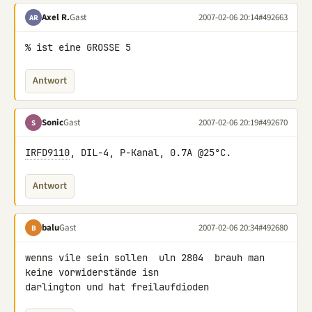
Axel R.
Gast
2007-02-06 20:14
#492663
AR
% ist eine GROSSE 5
Antwort
Sonic
Gast
2007-02-06 20:19
#492670
S
IRFD9110
, DIL-4, P-Kanal, 0.7A @25°C.
Antwort
balu
Gast
2007-02-06 20:34
#492680
B
wenns vile sein sollen  uln 2804  brauh man 
keine vorwiderstände isn 

darlington und hat freilaufdioden