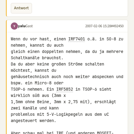
Antwort
yalu
Gast
2007-02-06 15:28
#492450
Y
Wenn du vor hast, einen 
IRF7401
 o.ä. in SO-8 zu 
nehmen, kannst du auch

gleich einen doppelten nehmen, da du ja mehrere 
Schaltkanäle brauchst.

Da du aber keine großen Ströme schalten 
möchtest, kannst du

gehäusetechnisch auch noch weiter abspecken und 
bspw. ein Micro-8 oder

TSOP-6 nehmen. Ein 
IRF5852
 in TSOP-6 sieht 
wirklich süß aus (3mm x

1,5mm ohne Beine, 3mm x 2,75 mit), erschlägt 
zwei Kanäle und kann

problemlos mit 5-V-Logikpegeln aus dem uC 
angesteuert werden.

Aber schau mal bei IRF (und anderen MOSFET-