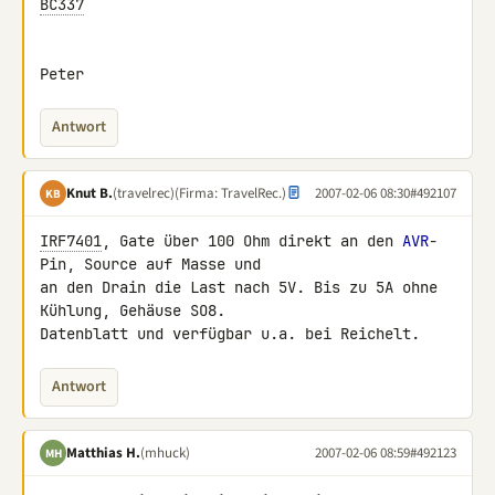
BC337
Peter
Antwort
Knut B.
(travelrec)
(Firma: TravelRec.)
2007-02-06 08:30
#492107
KB
IRF7401
, Gate über 100 Ohm direkt an den 
AVR
-
Pin, Source auf Masse und 

an den Drain die Last nach 5V. Bis zu 5A ohne 
Kühlung, Gehäuse SO8. 

Datenblatt und verfügbar u.a. bei Reichelt.
Antwort
Matthias H.
(mhuck)
2007-02-06 08:59
#492123
MH