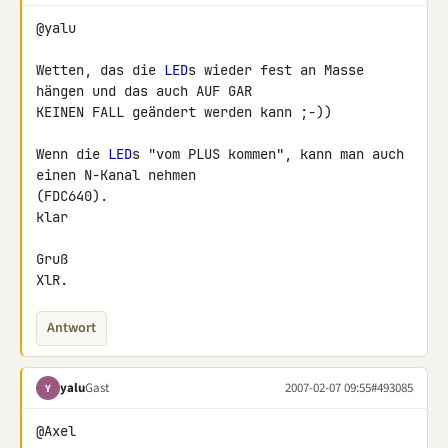
@yalu

Wetten, das die 
LED
s wieder fest an Masse 
hängen und das auch AUF GAR 

KEINEN FALL geändert werden kann ;-))

Wenn die 
LED
s "vom PLUS kommen", kann man auch 
einen N-Kanal nehmen 

(FDC640).

klar

Gruß

XlR.
Antwort
yalu
Gast
2007-02-07 09:55
#493085
Y
@Axel
