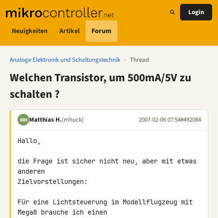
Login
Neuigkeiten
Artikel
Forum
Analoge Elektronik und Schaltungstechnik
›
Thread
Welchen Transistor, um 500mA/5V zu
schalten ?
Matthias H.
(mhuck)
2007-02-06 07:54
#492084
MH
Hallo,

die Frage ist sicher nicht neu, aber mit etwas 
anderen 

Zielvorstellungen:

Für eine Lichtsteuerung im Modellflugzeug mit 
Mega8 brauche ich einen 
