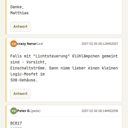
Danke,

Matthias
Antwort
crazy horse
Gast
2007-02-06 08:12
#492097
CH
Falls mit "Lichtsteuerung" Glühlämpchen gemeint 
sind - Vorsicht, 

Einschaltströme. Dann nimm lieber einen kleinen 
Logic-Mosfet im 

SO8-Gehäuse.
Antwort
Peter D.
(peda)
2007-02-06 08:14
#492098
PD
BC817