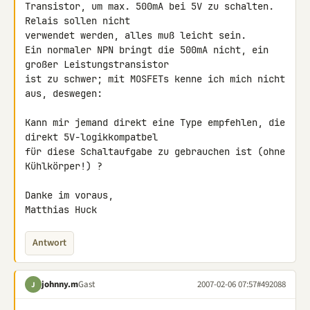
Transistor, um max. 500mA bei 5V zu schalten. 
Relais sollen nicht 

verwendet werden, alles muß leicht sein.

Ein normaler NPN bringt die 500mA nicht, ein 
großer Leistungstransistor 

ist zu schwer; mit MOSFETs kenne ich mich nicht 
aus, deswegen:

Kann mir jemand direkt eine Type empfehlen, die 
direkt 5V-logikkompatbel 

für diese Schaltaufgabe zu gebrauchen ist (ohne 
Kühlkörper!) ?

Danke im voraus,

Matthias Huck
Antwort
johnny.m
Gast
2007-02-06 07:57
#492088
J