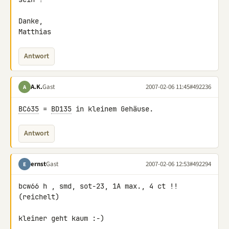
Danke,

Matthias
Antwort
A.K.
Gast
2007-02-06 11:45
#492236
A
BC635
 = 
BD135
 in kleinem Gehäuse.
Antwort
ernst
Gast
2007-02-06 12:53
#492294
E
bcw66 h , smd, sot-23, 1A max., 4 ct !!
(reichelt)

kleiner geht kaum :-)