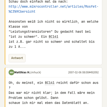
http://www.mikrocontroller.net/articles/Mosfet-
%C3%9Cbersicht
Ansonsten weiß ich nicht so wirklich, an welche 
Klasse von 

"Leistungstransistoren" Du gedacht hast bei 
"ist zu schwer". Ein 
BC141
ist z.B. gar nicht so schwer und schaltet bis 
zu 1 A...
Antwort
Matthias H.
(mhuck)
2007-02-06 08:00
#492092
MH
Oh, du meinst, ein 
BC141
 reicht dafür schon aus 
?

Das war mir nicht klar; in dem Fall wäre mein 
Problem schon gelöst. Dann 

schaue ich mir mal eben das Datenblatt an.
