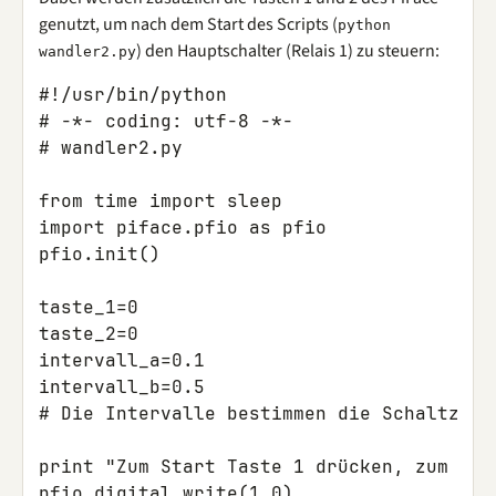
genutzt, um nach dem Start des Scripts (
python
) den Hauptschalter (Relais 1) zu steuern:
wandler2.py
#!/usr/bin/python

# -*- coding: utf-8 -*-

# wandler2.py

from time import sleep

import piface.pfio as pfio

pfio.init()

taste_1=0

taste_2=0

intervall_a=0.1

intervall_b=0.5

# Die Intervalle bestimmen die Schaltzeit
print "Zum Start Taste 1 drücken, zum Stop
pfio.digital_write(1,0)
