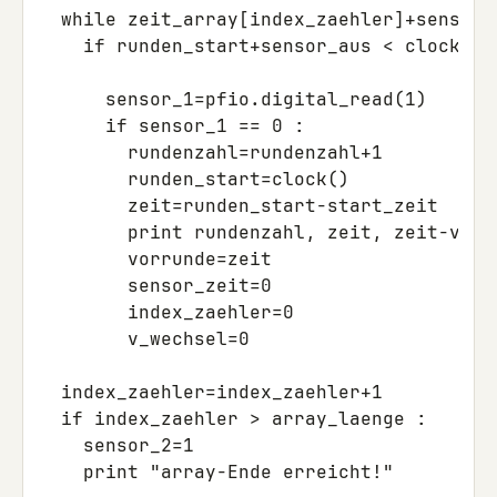
  while zeit_array[index_zaehler]+sensor_z
    if runden_start+sensor_aus < clock() :
      sensor_1=pfio.digital_read(1) 

      if sensor_1 == 0 :

        rundenzahl=rundenzahl+1

        runden_start=clock()

        zeit=runden_start-start_zeit

        print rundenzahl, zeit, zeit-vorr
        vorrunde=zeit

        sensor_zeit=0

        index_zaehler=0

        v_wechsel=0

  index_zaehler=index_zaehler+1

  if index_zaehler > array_laenge :

    sensor_2=1

    print "array-Ende erreicht!"
