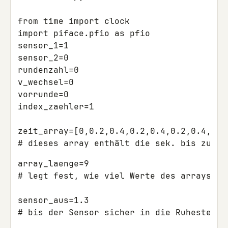
from time import clock

import piface.pfio as pfio

sensor_1=1

sensor_2=0

rundenzahl=0

v_wechsel=0

vorrunde=0

index_zaehler=1

zeit_array=[0,0.2,0.4,0.2,0.4,0.2,0.4,0.2,
array_laenge=9

# legt fest, wie viel Werte des arrays ge
sensor_aus=1.3

# bis der Sensor sicher in die Ruhestellu