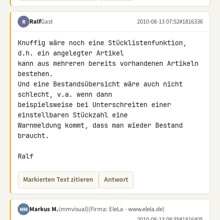
Ralf
Gast
2010-08-13 07:52
#1816336
R
Knuffig wäre noch eine Stücklistenfunktion, 
d.h. ein angelegter Artikel 

kann aus mehreren bereits vorhandenen Artikeln 
bestehen.

Und eine Bestandsübersicht wäre auch nicht 
schlecht, v.a. wenn dann 

beispielsweise bei Unterschreiten einer 
einstellbaren Stückzahl eine 

Warnmeldung kommt, dass man wieder Bestand 
braucht.

Ralf
Markierten Text zitieren
Antwort
Markus M.
(mmvisual)
(Firma: EleLa - www.elela.de)
MM
2010-08-13 08:35
#1816405