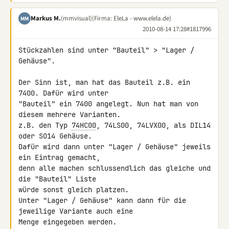
Markus M.
(mmvisual)
(Firma: EleLa - www.elela.de)
MM
2010-08-14 17:28
#1817996
Stückzahlen sind unter "Bauteil" > "Lager / 
Gehäuse".

Der Sinn ist, man hat das Bauteil z.B. ein 
7400. Dafür wird unter 

"Bauteil" ein 7400 angelegt. Nun hat man von 
diesem mehrere Varianten.

z.B. den Typ 
74HC00
, 74LS00, 74LVX00, als DIL14 
oder SO14 Gehäuse.

Dafür wird dann unter "Lager / Gehäuse" jeweils 
ein Eintrag gemacht, 

denn alle machen schlussendlich das gleiche und 
die "Bauteil" Liste 

würde sonst gleich platzen.

Unter "Lager / Gehäuse" kann dann für die 
jeweilige Variante auch eine 

Menge eingegeben werden.
