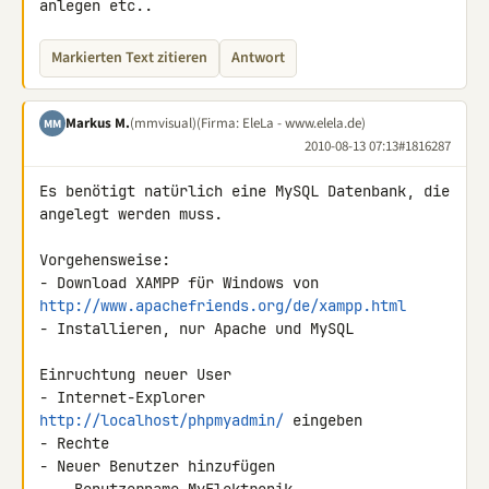
anlegen etc..
Markierten Text zitieren
Antwort
Markus M.
(mmvisual)
(Firma: EleLa - www.elela.de)
MM
2010-08-13 07:13
#1816287
Es benötigt natürlich eine MySQL Datenbank, die 
angelegt werden muss.

Vorgehensweise:

http://www.apachefriends.org/de/xampp.html
- Installieren, nur Apache und MySQL

Einruchtung neuer User

- Internet-Explorer 
http://localhost/phpmyadmin/
 eingeben

- Rechte

- Neuer Benutzer hinzufügen
