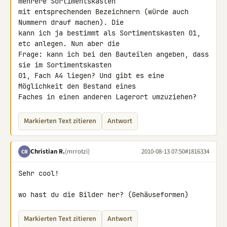
mehrere Sortimentskästen 

mit entsprechenden Bezeichnern (würde auch 
Nummern drauf machen). Die 

kann ich ja bestimmt als Sortimentskasten 01, 
etc anlegen. Nun aber die 

Frage: kann ich bei den Bauteilen angeben, dass 
sie im Sortimentskasten 

01, Fach A4 liegen? Und gibt es eine 
Möglichkeit den Bestand eines 

Faches in einen anderen Lagerort umzuziehen?
Markierten Text zitieren
Antwort
Christian R.
(mrrotzi)
2010-08-13 07:50
#1816334
CR
Sehr cool!

wo hast du die Bilder her? (Gehäuseformen)
Markierten Text zitieren
Antwort