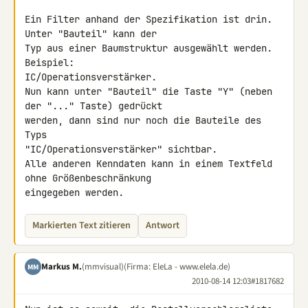
Ein Filter anhand der Spezifikation ist drin. 
Unter "Bauteil" kann der 

Typ aus einer Baumstruktur ausgewählt werden. 
Beispiel: 

IC/Operationsverstärker.

Nun kann unter "Bauteil" die Taste "Y" (neben 
der "..." Taste) gedrückt 

werden, dann sind nur noch die Bauteile des 
Typs 

"IC/Operationsverstärker" sichtbar.

Alle anderen Kenndaten kann in einem Textfeld 
ohne Größenbeschränkung 

eingegeben werden.
Markierten Text zitieren
Antwort
Markus M.
(mmvisual)
(Firma: EleLa - www.elela.de)
MM
2010-08-14 12:03
#1817682