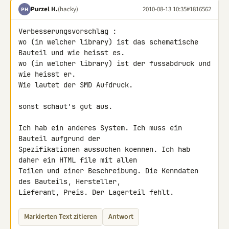
Purzel H.
(hacky)
2010-08-13 10:35
#1816562
PH
Verbesserungsvorschlag :

wo (in welcher library) ist das schematische 
Bauteil und wie heisst es.

wo (in welcher library) ist der fussabdruck und 
wie heisst er.

Wie lautet der SMD Aufdruck.

sonst schaut's gut aus.

Ich hab ein anderes System. Ich muss ein 
Bauteil aufgrund der 

Spezifikationen aussuchen koennen. Ich hab 
daher ein HTML file mit allen 

Teilen und einer Beschreibung. Die Kenndaten 
des Bauteils, Hersteller, 

Lieferant, Preis. Der Lagerteil fehlt.
Markierten Text zitieren
Antwort