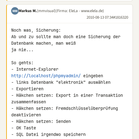
Markus M.
(mmvisual)
(Firma: EleLa - www.elela.de)
MM
2010-08-13 07:34
#1816320
Noch was, Sicherung:

Ab und zu sollte man doch eine Sicherung der 
Datenbank machen, man weiß 

ja nie...

So gehts:

- Internet-Explorer 
http://localhost/phpmyadmin/
 eingeben

- links Datenbank "elektronik" auswählen

- Exportieren

- Häkchen setzen: Export in einer Transaktion 
zusammenfassen

- Häkchen setzen: Fremdschlüsselüberprüfung 
deaktivieren

- Häkchen setzen: Senden

- OK Taste

- SQL Datei irgendwo speichern
