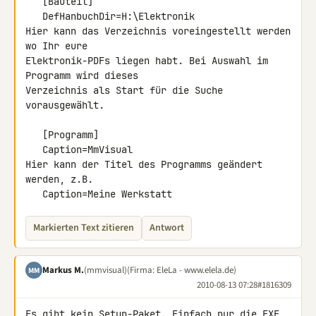
   [Bauteil]

   DefHanbuchDir=H:\Elektronik

Hier kann das Verzeichnis voreingestellt werden 
wo Ihr eure 

Elektronik-PDFs liegen habt. Bei Auswahl im 
Programm wird dieses 

Verzeichnis als Start für die Suche 
vorausgewählt.

   [Programm]

   Caption=MmVisual

Hier kann der Titel des Programms geändert 
werden, z.B.

   Caption=Meine Werkstatt
Markierten Text zitieren
Antwort
Markus M.
(mmvisual)
(Firma: EleLa - www.elela.de)
MM
2010-08-13 07:28
#1816309
Es gibt kein Setup-Paket. Einfach nur die EXE 