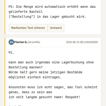
PS: Die Menge wird automatisch erhöht wenn das 
gelieferte Bauteil 

("Bestellung") in das Lager gebucht wird.
Markierten Text zitieren
Antwort
Florian G.
(stromflo)
2010-08-15 08:11
#1818294
FG
Hi,

kann man auch irgendwo eine Lagerbuchung ohne 
Bestellung machen?

Würde halt gern meine jetzigen Bestände 
möglichst einfach eintragen.

Ansonsten muss ich echt sagen, das Tool scheint 
genau, dass zu sein was 

ich seit langem gesucht habe! Respekt!
