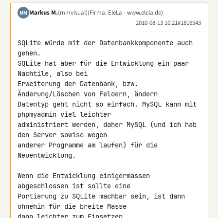
Markus M.
(mmvisual)
(Firma: EleLa - www.elela.de)
MM
2010-08-13 10:21
#1816543
SQLite würde mit der Datenbankkomponente auch 
gehen.

SQLite hat aber für die Entwicklung ein paar 
Nachtile, also bei 

Erweiterung der Datenbank, bzw. 
Änderung/Löschen von Feldern, ändern 

Datentyp geht nicht so einfach. MySQL kann mit 
phpmyadmin viel leichter 

administriert werden, daher MySQL (und ich hab 
den Server sowiso wegen 

anderer Programme am laufen) für die 
Neuentwicklung.

Wenn die Entwicklung einigermassen 
abgeschlossen ist sollte eine 

Portierung zu SQLite machbar sein, ist dann 
ohnehin für die breite Masse 

dann leichter zum Einsetzen.
