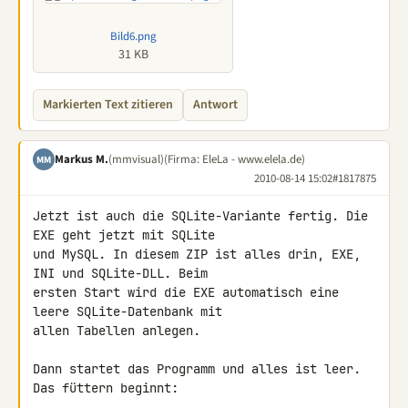
Bild6.png
31 KB
Markierten Text zitieren
Antwort
Markus M.
(mmvisual)
(Firma: EleLa - www.elela.de)
MM
2010-08-14 15:02
#1817875
Jetzt ist auch die SQLite-Variante fertig. Die 
EXE geht jetzt mit SQLite 

und MySQL. In diesem ZIP ist alles drin, EXE, 
INI und SQLite-DLL. Beim 

ersten Start wird die EXE automatisch eine 
leere SQLite-Datenbank mit 

allen Tabellen anlegen.

Dann startet das Programm und alles ist leer. 
Das füttern beginnt:
