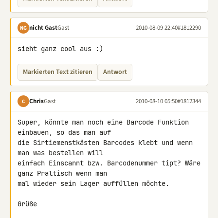
nicht Gast
Gast
2010-08-09 22:40
#1812290
NG
sieht ganz cool aus :)
Markierten Text zitieren
Antwort
Chris
Gast
2010-08-10 05:50
#1812344
C
Super, könnte man noch eine Barcode Funktion 
einbauen, so das man auf 

die Sirtiemenstkästen Barcodes klebt und wenn 
man was bestellen will 

einfach Einscannt bzw. Barcodenummer tipt? Wäre 
ganz Praltisch wenn man 

mal wieder sein Lager auffüllen möchte.

Grüße
