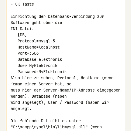
- OK Taste

Einrichtung der Datenbank-Verbindung zur 
Software geht über die 

INI-Datei.

   [DB]

   Protocol=mysql-5

   HostName=localhost

   Port=3306

   Database=elektronik

   User=MyElektronik

   Password=MyElektronik

Also hier zu sehen, Protocol, HostName (wenn 
jeman einen Server hat, so 

muss hier der Server-Name/IP-Adresse eingegeben 
werden), Database (haben 

wird angelegt), User / Password (haben wir 
angelegt.

Die fehlende DLL gibt es unter 
"C:\xampp\mysql\bin\libmysql.dll" (wenn 
