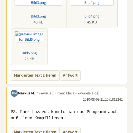
Bild3.png
Bild4.png
43 KB
45 KB
Bild5.png
25 KB
Markierten Text zitieren
Antwort
Markus M.
(mmvisual)
(Firma: EleLa - www.elela.de)
MM
2010-08-09 21:20
#1812242
PS: Dank Lazarus könnte man das Programm auch 
auf Linux Kompillieren...
Markierten Text zitieren
Antwort