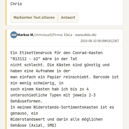
Chris
Markierten Text zitieren
Antwort
Markus M.
(mmvisual)
(Firma: EleLa - www.elela.de)
MM
2010-08-10 06:09
#1812367
Ein Etikettendruck für den Conrad-Kasten 
"813112 - 62" wäre in der Tat 

nicht schlecht. Die Kästen sind günstig und 
haben eine Aufnahme in der 

man einfach ein Papier reinschiebt. Barcode ist 
ein wenig schwierig, in 

soch einem Kasten hab ich bis zu 4 
unterschiedliche Typen mit jeweis 2-3 

Gehäuseformen.

In meinem Widerstands-Sortimentskasten ist es 
genauso, ein 

Widerstandswert und darin alle möglichen 
Gehäuse (Axial, SMD)