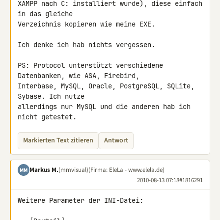
XAMPP nach C: installiert wurde), diese einfach 
in das gleiche 

Verzeichnis kopieren wie meine EXE.

Ich denke ich hab nichts vergessen.

PS: Protocol unterstützt verschiedene 
Datenbanken, wie ASA, Firebird, 

Interbase, MySQL, Oracle, PostgreSQL, SQLite, 
Sybase. Ich nutze 

allerdings nur MySQL und die anderen hab ich 
nicht getestet.
Markierten Text zitieren
Antwort
Markus M.
(mmvisual)
(Firma: EleLa - www.elela.de)
MM
2010-08-13 07:18
#1816291
Weitere Parameter der INI-Datei:
