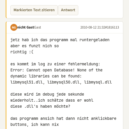
Markierten Text zitieren
Antwort
nicht Gast
Gast
2010-08-12 21:32
#1816113
NG
jetz hab ich das programm mal runtergeladen 
aber es funzt nich so 

richtig :(

es kommt im log zu einer fehlermeldung:

Error: Cannot open Database! None of the 
dynamic libraries can be found: 

libmysql51.dll, libmysql50.dll, libmysql.dll

diese wird im debug jede sekunde 
wiederholt..ich schätze dass er wohl 

diese .dll's haben möchte?

das programm ansich hat dann nicht anklickbare 
buttons, ich kann nix 
