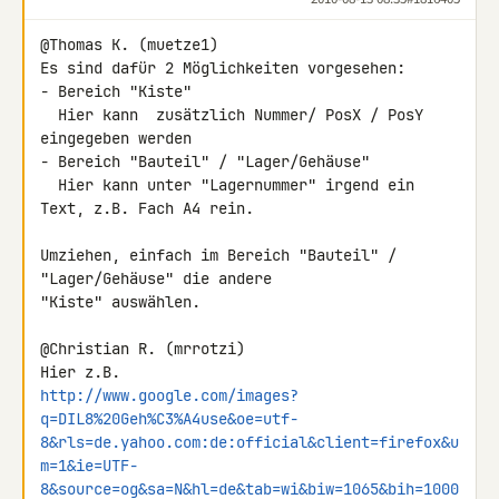
@Thomas K. (muetze1)

Es sind dafür 2 Möglichkeiten vorgesehen:

- Bereich "Kiste"

  Hier kann  zusätzlich Nummer/ PosX / PosY 
eingegeben werden

- Bereich "Bauteil" / "Lager/Gehäuse"

  Hier kann unter "Lagernummer" irgend ein 
Text, z.B. Fach A4 rein.

Umziehen, einfach im Bereich "Bauteil" / 
"Lager/Gehäuse" die andere 

"Kiste" auswählen.

@Christian R. (mrrotzi)

http://www.google.com/images?
q=DIL8%20Geh%C3%A4use&oe=utf-
8&rls=de.yahoo.com:de:official&client=firefox&u
m=1&ie=UTF-
8&source=og&sa=N&hl=de&tab=wi&biw=1065&bih=1000