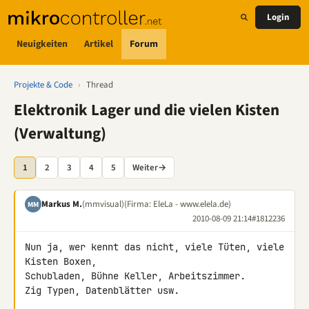
Login
Neuigkeiten
Artikel
Forum
Projekte & Code
›
Thread
Elektronik Lager und die vielen Kisten
(Verwaltung)
1
2
3
4
5
Weiter
→
Markus M.
(mmvisual)
(Firma: EleLa - www.elela.de)
MM
2010-08-09 21:14
#1812236
Nun ja, wer kennt das nicht, viele Tüten, viele 
Kisten Boxen, 

Schubladen, Bühne Keller, Arbeitszimmer.

Zig Typen, Datenblätter usw.
