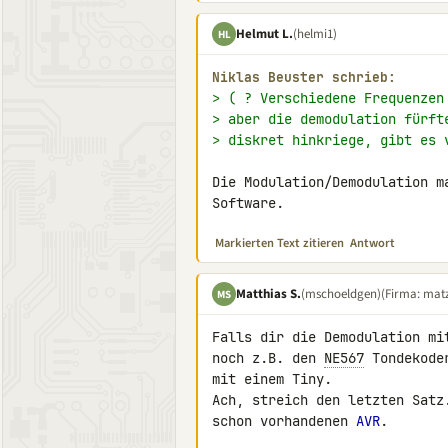
Helmut L.
(helmi1)
HL
Niklas Beuster schrieb:
> ( ? Verschiedene Frequenzen
> aber die demodulation fürft
> diskret hinkriege, gibt es 
Die Modulation/Demodulation m
Software.
Markierten Text zitieren
Antwort
Matthias S.
(mschoeldgen)
(Firma: matz
MS
Falls dir die Demodulation mi
noch z.B. den 
NE567
 Tondekode
mit einem Tiny.

Ach, streich den letzten Satz
schon vorhandenen 
AVR
.