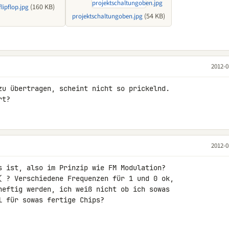
(160 KB)
flipflop.jpg
(54 KB)
projektschaltungoben.jpg
2012-0
zu übertragen, scheint nicht so prickelnd. 

rt?
2012-0
s ist, also im Prinzip wie FM Modulation? 

( ? Verschiedene Frequenzen für 1 und 0 ok, 

heftig werden, ich weiß nicht ob ich sowas 

l für sowas fertige Chips?