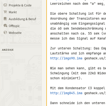
Leerzeichen nach dem "a" weg,
Projekte & Code
Markt
Die obere Schaltung ist für d
Anordnung der Transistoren wu
Ausbildung & Beruf
unabhängig vom Eingangssignal
Offtopic
die 60 sek Sendebeschränkung 
Webseite
anschalten nach ca. 55 sek (v
messe ich das Signal auf Kana
Zur unteren Schaltung: Das Em
ANZEIGE
http://img690.ima
 geshack.us/
Wie man sehen kann, gibt es b
Schwingung (mit dem 22kΩ Wide
schon minimiert).

http://img845.ima
 geshack.us/
Dann schneide ich den unteren