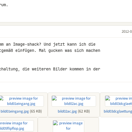
rum.
2012-0
mm an Image-shack? Und jetzt kann ich die 

tgemäß einfügen. Mal gucken was sich machen 

chaltung, die weiteren Bilder kommen in der 

(65 KB)
(62 KB)
bild01eingang.jpg
bild02ac.jpg
bild03dcglaettung