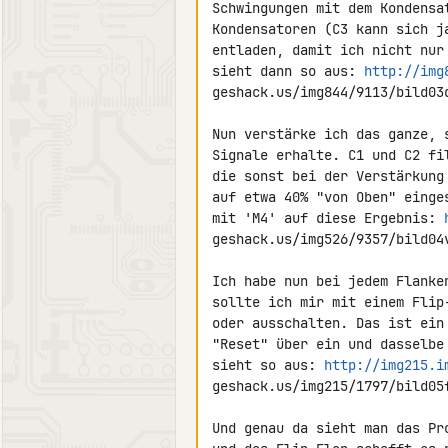
Schwingungen mit dem Kondensa
Kondensatoren (C3 kann sich j
entladen, damit ich nicht nur
sieht dann so aus: 
http://img
geshack.us/img844/9113/bild03d
Nun verstärke ich das ganze, 
Signale erhalte. C1 und C2 fi
die sonst bei der Verstärkung
auf etwa 40% "von Oben" einge
mit 'M4' auf diese Ergebnis: 
geshack.us/img526/9357/bild04v
Ich habe nun bei jedem Flanke
sollte ich mir mit einem Flip
oder ausschalten. Das ist ein
"Reset" über ein und dasselbe
sieht so aus: 
http://img215.i
geshack.us/img215/1797/bild05f
Und genau da sieht man das Pr