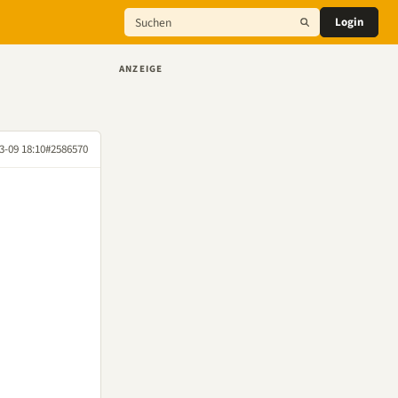
Login
ANZEIGE
3-09 18:10
#2586570