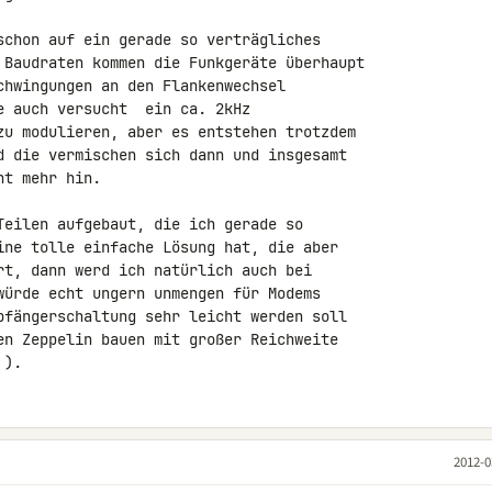
schon auf ein gerade so verträgliches 

 Baudraten kommen die Funkgeräte überhaupt 

chwingungen an den Flankenwechsel 

 auch versucht  ein ca. 2kHz 

zu modulieren, aber es entstehen trotzdem 

d die vermischen sich dann und insgesamt 

t mehr hin.

Teilen aufgebaut, die ich gerade so 

ine tolle einfache Lösung hat, die aber 

rt, dann werd ich natürlich auch bei 

würde echt ungern unmengen für Modems 

pfängerschaltung sehr leicht werden soll 

en Zeppelin bauen mit großer Reichweite 

 ).
2012-0