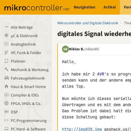
Neuigkeiten
Artikel
Fo
Mikrocontroller und Digitale Elektronik
›
Thr
Alle Beiträge
digitales Signal wiederh
µC & Elektronik
Analogtechnik
Niklas B.
(niklas90)
NB
HF, Funk & Felder
Platinen
Hallo,

Mechanik & Werkzeug
ich habe mir 2 
AVR
's so progr
Fahrzeugelektronik
senden kann und der andere em
alles Top.

Haus & Smart Home
Compiler & IDEs
Nun möchte ich dieses seriell
FPGA, VHDL & Co.
übertragen und es mit dem and
Das Problem ist dabei halt di
DSP
diese Schaltung gebaut:

PC-Programmierung
PC Hard- & Software
http://img838.ima
 geshack.us/