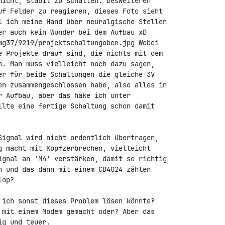
nicht, stabil zu schalten. Desweiteren 

uf Felder zu reagieren, dieses Foto sieht 

l ich meine Hand über neuralgische Stellen 

mg37/9219/projektschaltungoben.jpg Wobei 

e Projekte drauf sind, die nichts mit dem 

n. Man muss vielleicht noch dazu sagen, 

er für beide Schaltungen die gleiche 3V 

en zusammengeschlossen habe, also alles in 

r Aufbau, aber das hake ich unter 

llte eine fertige Schaltung schon damit 

Signal wird nicht ordentlich übertragen, 

g macht mit Kopfzerbrechen, vielleicht 

ignal an 'M4' verstärken, damit so richtig 

n und das dann mit einem CD4024 zählen 

op?

 ich sonst dieses Problem lösen könnte? 

 mit einem Modem gemacht oder? Aber das 

g und teuer.
