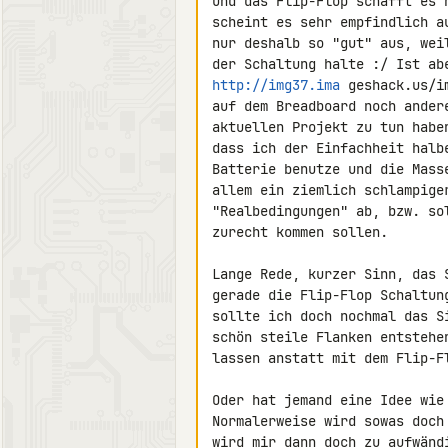
und das Flip-Flop schafft es 
scheint es sehr empfindlich a
nur deshalb so "gut" aus, wei
http://img37.ima
 geshack.us/i
auf dem Breadboard noch ander
aktuellen Projekt zu tun habe
dass ich der Einfachheit halb
Batterie benutze und die Mass
allem ein ziemlich schlampige
"Realbedingungen" ab, bzw. so
zurecht kommen sollen.

Lange Rede, kurzer Sinn, das 
gerade die Flip-Flop Schaltun
sollte ich doch nochmal das S
schön steile Flanken entstehe
lassen anstatt mit dem Flip-Fl
Oder hat jemand eine Idee wie
Normalerweise wird sowas doch
wird mir dann doch zu aufwändi