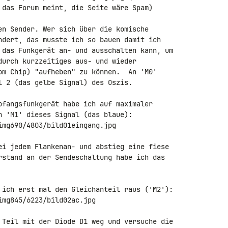
 das Forum meint, die Seite wäre Spam)

en Sender. Wer sich über die komische 

ndert, das musste ich so bauen damit ich 

 das Funkgerät an- und ausschalten kann, um 

durch kurzzeitiges aus- und wieder 

om Chip) "aufheben" zu können.  An 'M0' 

l 2 (das gelbe Signal) des Oszis.

pfangsfunkgerät habe ich auf maximaler 

img690/4803/bild01eingang.jpg

ei jedem Flankenan- und abstieg eine fiese 

rstand an der Sendeschaltung habe ich das 

img845/6223/bild02ac.jpg

 Teil mit der Diode D1 weg und versuche die 
