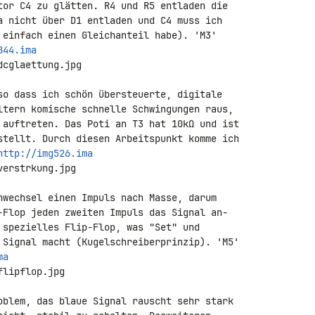
tor C4 zu glätten. R4 und R5 entladen die 

a nicht über D1 entladen und C4 muss ich 

 einfach einen Gleichanteil habe). 'M3' 

844.ima
cglaettung.jpg

so dass ich schön übersteuerte, digitale 

ltern komische schnelle Schwingungen raus, 

 auftreten. Das Poti an T3 hat 10kΩ und ist 

stellt. Durch diesen Arbeitspunkt komme ich 

http://img526.ima
erstrkung.jpg

nwechsel einen Impuls nach Masse, darum 

-Flop jeden zweiten Impuls das Signal an- 

 spezielles Flip-Flop, was "Set" und 

 Signal macht (Kugelschreiberprinzip). 'M5' 

ma
lipflop.jpg

oblem, das blaue Signal rauscht sehr stark 
