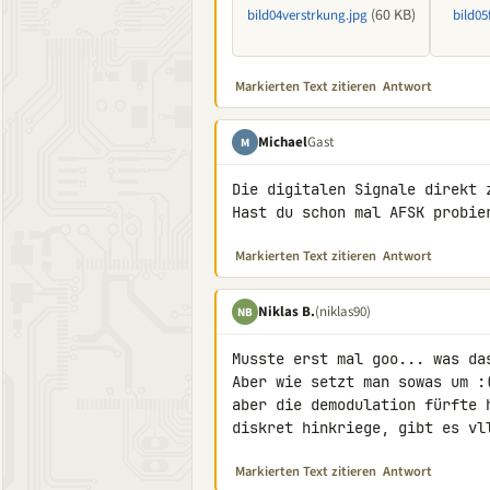
(60 KB)
bild04verstrkung.jpg
bild05
Markierten Text zitieren
Antwort
Michael
Gast
M
Die digitalen Signale direkt 
Hast du schon mal AFSK probie
Markierten Text zitieren
Antwort
Niklas B.
(niklas90)
NB
Musste erst mal goo... was da
Aber wie setzt man sowas um :
aber die demodulation fürfte 
diskret hinkriege, gibt es vl
Markierten Text zitieren
Antwort