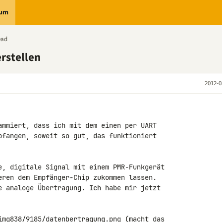
rum
ead
erstellen
2012-0
ammiert, dass ich mit dem einen per UART 

pfangen, soweit so gut, das funktioniert 

e, digitale Signal mit einem PMR-Funkgerät 

eren dem Empfänger-Chip zukommen lassen. 

e analoge Übertragung. Ich habe mir jetzt 

img838/9185/datenbertragung.png (macht das 
