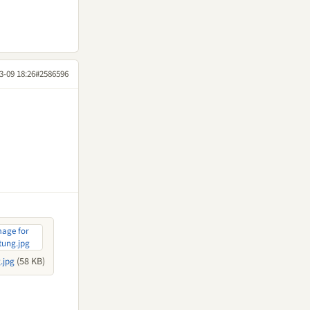
3-09 18:26
#2586596
(58 KB)
.jpg