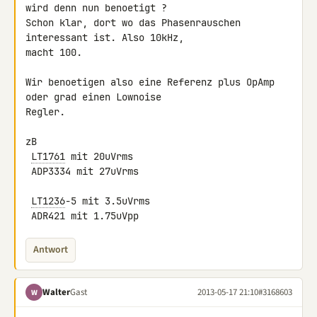
wird denn nun benoetigt ? 

Schon klar, dort wo das Phasenrauschen 
interessant ist. Also 10kHz, 

macht 100.

Wir benoetigen also eine Referenz plus OpAmp 
oder grad einen Lownoise 

Regler.

zB

LT1761
 mit 20uVrms

 ADP3334 mit 27uVrms

LT1236
-5 mit 3.5uVrms

 ADR421 mit 1.75uVpp
Antwort
Walter
Gast
2013-05-17 21:10
#3168603
W