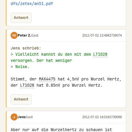
dfs/zetex/an51.pdf
Antwort
Peter Z.
Gast
2012-07-02 13:48
#2739074
PZ
Jens schrieb:
> Vielleicht kannst du den mit dem 
LT1028
versorgen. Der hat weniger
> Noise.
Stimmt, der 
MAX4475
 hat 4,5nV pro Wurzel Hertz,

der 
LT1028
 hat 0.85nV pro Wurzel Hertz.
Antwort
Jens
Gast
2012-07-02 14:01
#2739098
J
Aber nur auf die Wurzelhertz zu schauen ist 