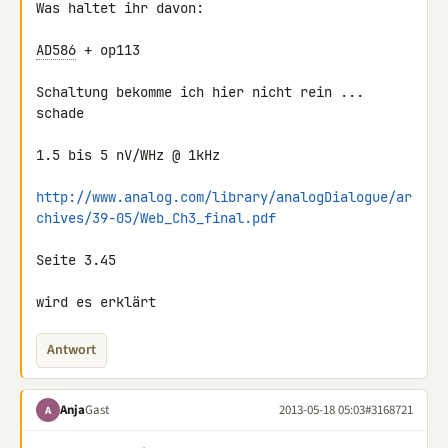
Was haltet ihr davon:

AD586
 + op113

Schaltung bekomme ich hier nicht rein ... 
schade

1.5 bis 5 nV/WHz @ 1kHz

http://www.analog.com/library/analogDialogue/ar
chives/39-05/Web_Ch3_final.pdf
Seite 3.45

wird es erklärt
Antwort
Anja
Gast
2013-05-18 05:03
#3168721
A