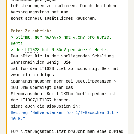
Luftströmungen zu isolieren. Durch den hohen 
Versorgungsstrom hat man 

sonst schnell zusätzliches Rauschen.

Peter Zz schrieb:
> Stimmt, der 
MAX4475
 hat 4,5nV pro Wurzel 
Hertz,
> der 
LT1028
 hat 0.85nV pro Wurzel Hertz.
Das nützt Dir in der vorliegenden Schaltung 
wahrscheinlich wenig. Die 

ist für den 
LT1028
 viel zu hochohmig. Der hat 
zwar ein niedriges 

Spannungsrauschen aber bei Quellimpedanzen > 
100 Ohm überwiegt dann das 

Stromrauschen. Bei 1-2KOhm Quellimpedanz ist 
der 
LT1007
/LT1037 besser.

Beitrag "Meßverstärker für 1/f-Rauschen 0.1 - 
10 Hz"
Für Alterungsstabilität braucht man eine buried 