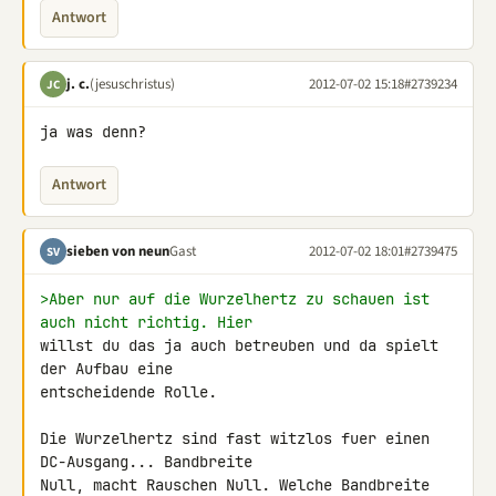
Antwort
j. c.
(jesuschristus)
2012-07-02 15:18
#2739234
JC
ja was denn?
Antwort
sieben von neun
Gast
2012-07-02 18:01
#2739475
SV
>Aber nur auf die Wurzelhertz zu schauen ist 
auch nicht richtig. Hier
willst du das ja auch betreuben und da spielt 
der Aufbau eine 

entscheidende Rolle.

Die Wurzelhertz sind fast witzlos fuer einen 
DC-Ausgang... Bandbreite 

Null, macht Rauschen Null. Welche Bandbreite 