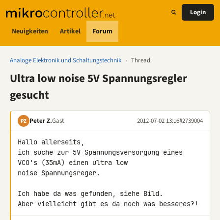
Login
Neuigkeiten
Artikel
Forum
Analoge Elektronik und Schaltungstechnik
›
Thread
Ultra low noise 5V Spannungsregler
gesucht
Peter Z.
Gast
2012-07-02 13:16
#2739004
PZ
Hallo allerseits,

ich suche zur 5V Spannungsversorgung eines 
VCO's (35mA) einen ultra low 

noise Spannungsreger.

Ich habe da was gefunden, siehe Bild.

Aber vielleicht gibt es da noch was besseres?!