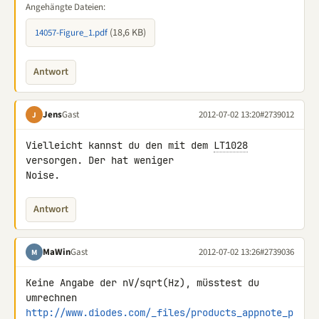
Angehängte Dateien:
(18,6 KB)
14057-Figure_1.pdf
Antwort
Jens
Gast
2012-07-02 13:20
#2739012
J
Vielleicht kannst du den mit dem 
LT1028
versorgen. Der hat weniger 

Noise.
Antwort
MaWin
Gast
2012-07-02 13:26
#2739036
M
Keine Angabe der nV/sqrt(Hz), müsstest du 
http://www.diodes.com/_files/products_appnote_p