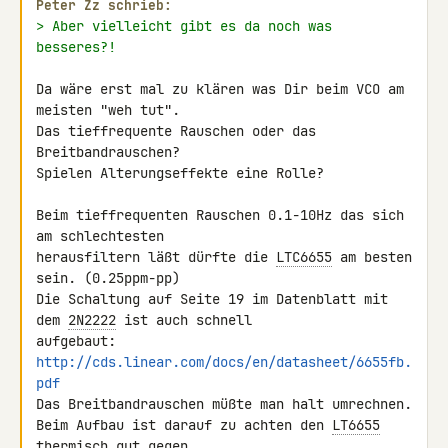
Peter Zz schrieb:
> Aber vielleicht gibt es da noch was 
besseres?!
Da wäre erst mal zu klären was Dir beim VCO am 
meisten "weh tut".

Das tieffrequente Rauschen oder das 
Breitbandrauschen?

Spielen Alterungseffekte eine Rolle?

Beim tieffrequenten Rauschen 0.1-10Hz das sich 
am schlechtesten 

herausfiltern läßt dürfte die 
LTC6655
 am besten 
sein. (0.25ppm-pp)

Die Schaltung auf Seite 19 im Datenblatt mit 
dem 
2N2222
 ist auch schnell 

http://cds.linear.com/docs/en/datasheet/6655fb.
pdf
Das Breitbandrauschen müßte man halt umrechnen.

Beim Aufbau ist darauf zu achten den 
LT6655
thermisch gut gegen 
