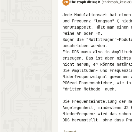
Christoph db1uq K.
(christoph_kessler)
CD
Jede Modulationsart hat einen
und Frequenz "langsam" ( nied
herumzappelt. Hält man einen 
reine AM oder FM.

Sogar die "Multiträger"-Modul
beschrieben werden.

Ein DDS muss also in Amplitud
erzeugen. Das ist aber nichts
nicht herum, er könnte natürli
Die Amplituden- und Frequenzin
Niderfrequenzsignal gewonnen w
90Grad-Phasenschieber, wie in
"dritten Methode" auch.

Die Frequenzeinstellung der m
Angelegenheit, mindestens 32 
Niederfrequenz wird das schon
DDS herumstellt, ohne dass Ph
Antwort