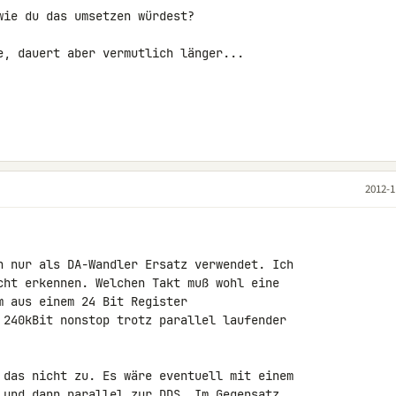
ie du das umsetzen würdest?

e, dauert aber vermutlich länger...

2012-1
h nur als DA-Wandler Ersatz verwendet. Ich 

cht erkennen. Welchen Takt muß wohl eine 

 aus einem 24 Bit Register 

 240kBit nonstop trotz parallel laufender 

 und dann parallel zur DDS. Im Gegensatz 
