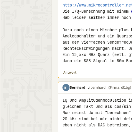
http://www.mikrocontroller.ne
Die I/Q-Berechnung mit einem 
Hab leider seither immer noch 
Dazu noch einen Mischer plus 
Analogschalter und ein Quarzo
aus der vierfachen Sendefreque
Rechteckschwingungen macht. D
Ein 15,xxx MHz Quarz (evtl. g
dann ein SSB-Signal im 80m-Ba
Antwort
Bernhard _.
(bernhard_)
(Firma: dl1bg)
B_
IQ und Amplitudenmodulation i
gleichem Takt und als cos/sin 
Nur meinst du mit "berechnen"
20 kHz sind bei mir nicht dri
eben nicht als DAC betreiben,