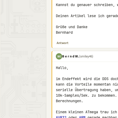
Kannst du genauer schreiben, w
Deinen Artikel lese ich gerad
Grüße und Danke

Bernhard
Antwort
B e r n d W.
(smiley46)
BE
Hallo,

im Endeffekt wird die DDS doc
kann die Vorteile momentan ni
serielle Übertragung haben, um
10k-Samples/Sek. zu bekommen.
Berechnungen.

AVR32
 oder 
ARM
 gerade machbar