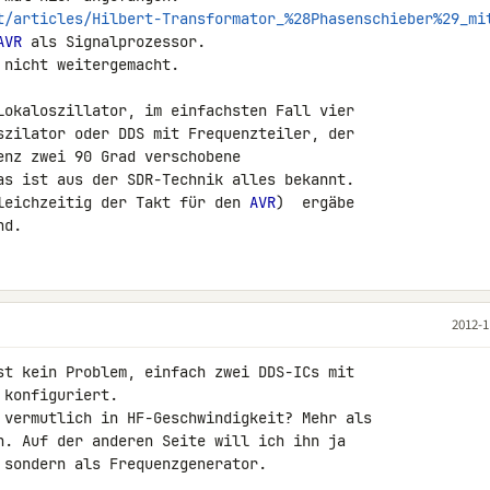
t/articles/Hilbert-Transformator_%28Phasenschieber%29_mi
AVR
 als Signalprozessor.

nicht weitergemacht.

Lokaloszillator, im einfachsten Fall vier 

szilator oder DDS mit Frequenzteiler, der 

nz zwei 90 Grad verschobene 

as ist aus der SDR-Technik alles bekannt. 

leichzeitig der Takt für den 
AVR
)  ergäbe 

nd.
2012-1
st kein Problem, einfach zwei DDS-ICs mit 

konfiguriert.

 vermutlich in HF-Geschwindigkeit? Mehr als 

n. Auf der anderen Seite will ich ihn ja 

 sondern als Frequenzgenerator.
