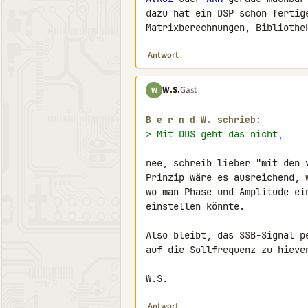
dazu hat ein DSP schon fertig
Matrixberechnungen, Bibliothe
Antwort
W.S.
Gast
W
B e r n d W. schrieb:
> Mit DDS geht das nicht,
nee, schreib lieber "mit den 
Prinzip wäre es ausreichend, 
wo man Phase und Amplitude ei
einstellen könnte.

Also bleibt, das SSB-Signal p
auf die Sollfrequenz zu hieven
W.S.
Antwort