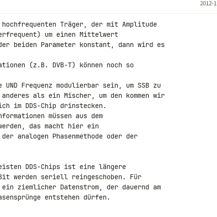
2012-1
 hochfrequenten Träger, der mit Amplitude 

erfrequent) um einen Mittelwert 

der beiden Parameter konstant, dann wird es 

ationen (z.B. DVB-T) können noch so 

e UND Frequenz modulierbar sein, um SSB zu 

 anderes als ein Mischer, um den kommen wir 

ch im DDS-Chip drinstecken.

formationen müssen aus dem 

erden, das macht hier ein 

 der analogen Phasenmethode oder der 

eisten DDS-Chips ist eine längere 

Bit werden seriell reingeschoben. Für 

 ein ziemlicher Datenstrom, der dauernd am 

asensprünge entstehen dürfen.