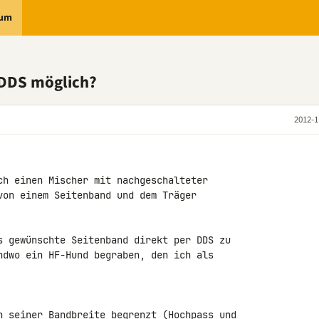
rum
DDS möglich?
2012-1
ch einen Mischer mit nachgeschalteter 

von einem Seitenband und dem Träger 

s gewünschte Seitenband direkt per DDS zu 

ndwo ein HF-Hund begraben, den ich als 

n seiner Bandbreite begrenzt (Hochpass und 
