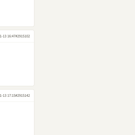
1-13 16:47
#2915102
1-13 17:15
#2915142