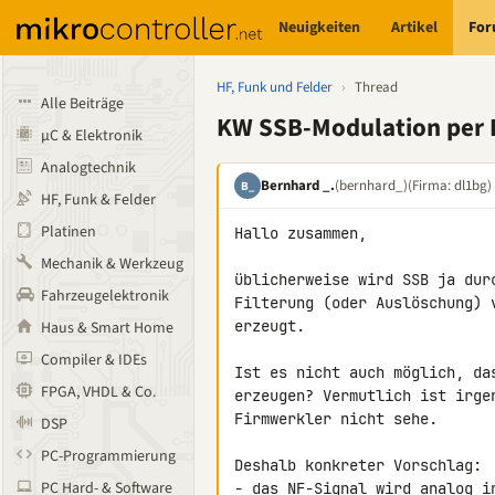
Neuigkeiten
Artikel
Fo
HF, Funk und Felder
›
Thread
Alle Beiträge
KW SSB-Modulation per 
µC & Elektronik
Analogtechnik
Bernhard _.
(bernhard_)
(Firma: dl1bg)
B_
HF, Funk & Felder
Platinen
Hallo zusammen,

Mechanik & Werkzeug
üblicherweise wird SSB ja dur
Fahrzeugelektronik
Filterung (oder Auslöschung) 
erzeugt.

Haus & Smart Home
Compiler & IDEs
Ist es nicht auch möglich, da
FPGA, VHDL & Co.
erzeugen? Vermutlich ist irge
Firmwerkler nicht sehe.

DSP
PC-Programmierung
Deshalb konkreter Vorschlag:

PC Hard- & Software
- das NF-Signal wird analog i