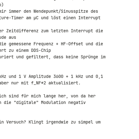
)

mir immer den Wendepunkt/Sinusspitze des 

ture-Timer am µC und löst einen Interrupt 

er Zeitdifferenz zum letzten Interrupt die 

de aus

die gemessene Frequenz + HF-Offset und die 

rt zu einem DDS-Chip

uriert und gefiltert, dass keine Sprünge im 

kHz und 1 V Amplitude 3600 + 1 kHz und 0,1 

aber nur mit f_NF*2 aktualisiert.

ich sind für mich lange her, von da her 

h die "digitale" Modulation negativ 

in Versuch? Klingt irgendwie zu simpel um 
