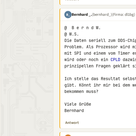
Bernhard _.
(bernhard_)
(Firma: dl1bg)
B_
@  B e r n d W.

@ W.S.

Die Daten seriell zum DDS-Chi
Problem. Als Prozessor wird m
mit SPI und einem vom Timer e
wird oder noch ein 
CPLD
 dazwi
prinzipellen Fragen geklärt si
Ich stelle das Resultat selbs
gibt. Könnt ihr mir bei dem w
bekommen muss?

Viele Grüße

Bernhard
Antwort