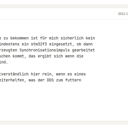
2012-1
p zu bekommen ist für mich sicherlich kein 

indestens ein stm32f3 eingesetzt, ob dann 

rzeugten Synchronisationsimpuls gearbeitet 

schen kommt, das ergibt sich wenn die 

nd.

tverständlich hier rein, wenn es eines 

eiterhelfen, was der DDS zum futtern 
