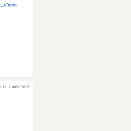
t_ATmega
1-13 17:40
#2915192