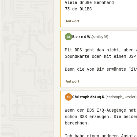
Viele Grüße Bernhard

73 de DL1BG
Antwort
B e r n d W.
(smiley46)
BE
Mit DDS geht das nicht, aber 
Soundkarte oder mit einem DSP 
Dann die von Dir erwähnte Fil
Antwort
Christoph db1uq K.
(christoph_kessler)
CD
Wenn der DDS I/Q-Ausgänge hat
schon SSB erzeugen. Die beide
berechnen.
