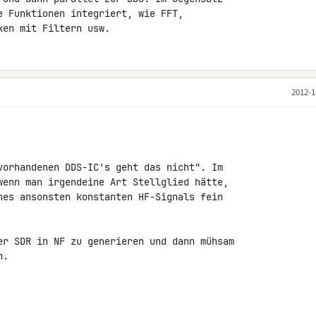
e Funktionen integriert, wie FFT, 

ken mit Filtern usw.
2012-1
vorhandenen DDS-IC's geht das nicht". Im 

wenn man irgendeine Art Stellglied hätte, 

nes ansonsten konstanten HF-Signals fein 

er SDR in NF zu generieren und dann mühsam 

.
