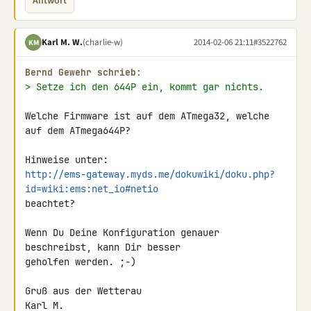
Antwort
Karl M. W.
(charlie-w)
2014-02-06 21:11
#3522762
KM
Bernd Gewehr schrieb:
> Setze ich den 644P ein, kommt gar nichts.
Welche Firmware ist auf dem ATmega32, welche 
auf dem ATmega644P?

http://ems-gateway.myds.me/dokuwiki/doku.php?
id=wiki:ems:net_io#netio
beachtet?

Wenn Du Deine Konfiguration genauer 
beschreibst, kann Dir besser 

geholfen werden. ;-)

Gruß aus der Wetterau

Karl M.