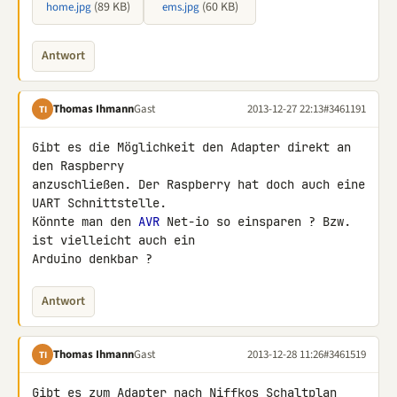
(89 KB)
(60 KB)
home.jpg
ems.jpg
Antwort
Thomas Ihmann
Gast
2013-12-27 22:13
#3461191
TI
Gibt es die Möglichkeit den Adapter direkt an 
den Raspberry 

anzuschließen. Der Raspberry hat doch auch eine 
UART Schnittstelle. 

Könnte man den 
AVR
 Net-io so einsparen ? Bzw. 
ist vielleicht auch ein 

Arduino denkbar ?
Antwort
Thomas Ihmann
Gast
2013-12-28 11:26
#3461519
TI
Gibt es zum Adapter nach Niffkos Schaltplan 