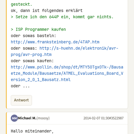
gesteckt.
> Setze ich den 644P ein, kommt gar nichts.
> ISP Programmer kaufen
oder sowas basteln: 
http://www.franksteinberg.de/4TAP.htm
oder sowas: 
http://s-huehn.de/elektronik/avr-
prog/avr-prog.htm
http://www.pollin.de/shop/dt/MTY5OTgxOTk-/Bausa
etze_Module/Bausaetze/ATMEL_Evaluations_Board_V
ersion_2_0_1_Bausatz.html
oder ...
Antwort
Michael M.
(moosy)
2014-02-07 01:30
#3522987
MM
Hallo miteinander,
