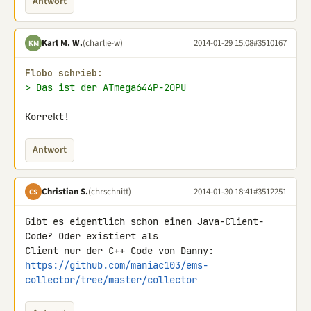
Antwort
Karl M. W.
(charlie-w)
2014-01-29 15:08
#3510167
KM
Flobo schrieb:
> Das ist der ATmega644P-20PU
Korrekt!
Antwort
Christian S.
(chrschnitt)
2014-01-30 18:41
#3512251
CS
Gibt es eigentlich schon einen Java-Client-
Code? Oder existiert als 

https://github.com/maniac103/ems-
collector/tree/master/collector