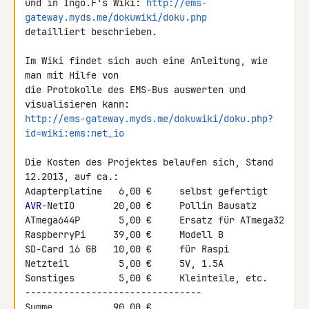
und in Ingo.F's Wiki: 
http://ems-
gateway.myds.me/dokuwiki/doku.php
detailliert beschrieben.

Im Wiki findet sich auch eine Anleitung, wie 
man mit Hilfe von
die Protokolle des EMS-Bus auswerten und 
http://ems-gateway.myds.me/dokuwiki/doku.php?
id=wiki:ems:net_io
Die Kosten des Projektes belaufen sich, Stand 
12.2013, auf ca.:

AVR
-NetIO       20,00 €     Pollin Bausatz

ATmega644P       5,00 €     Ersatz für ATmega32

RaspberryPi     39,00 €     Modell B

SD-Card 16 GB   10,00 €     für Raspi

Netzteil         5,00 €     5V, 1.5A

Sonstiges        5,00 €     Kleinteile, etc.

--------------------------------

Summe           90,00 €
