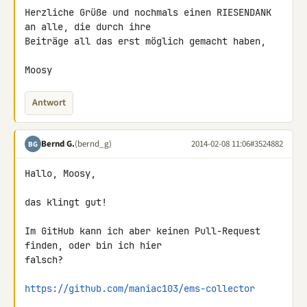
Herzliche Grüße und nochmals einen RIESENDANK 
an alle, die durch ihre 

Beiträge all das erst möglich gemacht haben,

Moosy
Antwort
Bernd G.
(bernd_g)
2014-02-08 11:06
#3524882
BG
Hallo, Moosy,

das klingt gut!

Im GitHub kann ich aber keinen Pull-Request 
finden, oder bin ich hier 

falsch?

https://github.com/maniac103/ems-collector