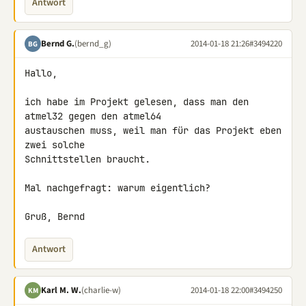
Antwort
Bernd G.
(bernd_g)
2014-01-18 21:26
#3494220
BG
Hallo,

ich habe im Projekt gelesen, dass man den 
atmel32 gegen den atmel64

austauschen muss, weil man für das Projekt eben 
zwei solche

Schnittstellen braucht.

Mal nachgefragt: warum eigentlich?

Gruß, Bernd
Antwort
Karl M. W.
(charlie-w)
2014-01-18 22:00
#3494250
KM