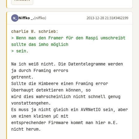
Niffko _.
(niffko)
2013-12-28 21:31
#3462199
N_
charlie W. schrieb:
> Wenn man den Framer für den Raspi umschreibt 
sollte das imho möglich
> sein.
Na ich weiß nicht. Die Datentelegramme werden 
ja durch Framing errors 

getrennt.

Sollte die Himbeere einen Framing error 
überhaupt detektieren können, so 

wird dies wahrscheinlich nicht schnell genug 
vonstattengehen.

Es muss ja nicht gleich ein AVRNetIO sein, aber 
um einen kleinen µC mit 

entsprechender Firmware kommt man hier m.E. 
nicht herum.
