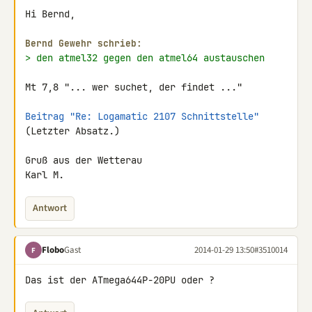
Hi Bernd,

Bernd Gewehr schrieb:
> den atmel32 gegen den atmel64 austauschen
Mt 7,8 "... wer suchet, der findet ..."

Beitrag "Re: Logamatic 2107 Schnittstelle"
(Letzter Absatz.)

Gruß aus der Wetterau

Karl M.
Antwort
Flobo
Gast
2014-01-29 13:50
#3510014
F
Das ist der ATmega644P-20PU oder ?