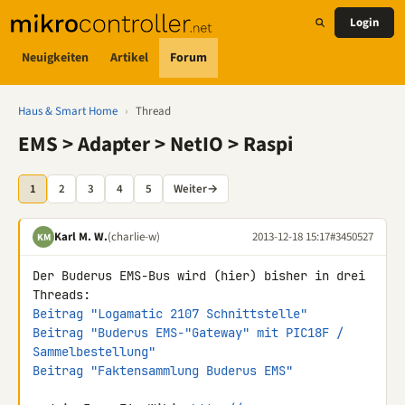
Login
Neuigkeiten
Artikel
Forum
Haus & Smart Home
›
Thread
EMS > Adapter > NetIO > Raspi
1
2
3
4
5
Weiter
→
Karl M. W.
(charlie-w)
2013-12-18 15:17
#3450527
KM
Der Buderus EMS-Bus wird (hier) bisher in drei 
Beitrag "Logamatic 2107 Schnittstelle"
Beitrag "Buderus EMS-"Gateway" mit PIC18F / 
Sammelbestellung"
Beitrag "Faktensammlung Buderus EMS"