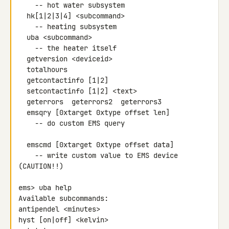
    -- hot water subsystem

  hk[1|2|3|4] <subcommand>

    -- heating subsystem

  uba <subcommand>

    -- the heater itself

  getversion <deviceid>

  totalhours

  getcontactinfo [1|2]

  setcontactinfo [1|2] <text>

  geterrors  geterrors2  geterrors3

  emsqry [0xtarget 0xtype offset len]

    -- do custom EMS query

  emscmd [0xtarget 0xtype offset data]

    -- write custom value to EMS device 
(CAUTION!!)

ems> uba help

Available subcommands:

antipendel <minutes>

hyst [on|off] <kelvin>
