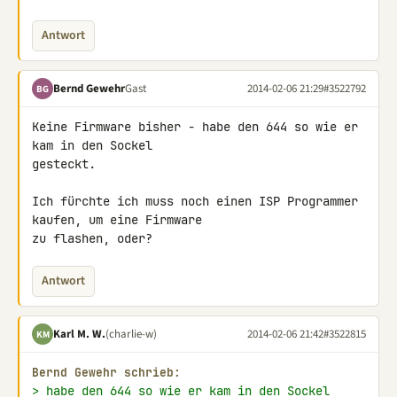
Antwort
Bernd Gewehr
Gast
2014-02-06 21:29
#3522792
BG
Keine Firmware bisher - habe den 644 so wie er 
kam in den Sockel 

gesteckt.

Ich fürchte ich muss noch einen ISP Programmer 
kaufen, um eine Firmware 

zu flashen, oder?
Antwort
Karl M. W.
(charlie-w)
2014-02-06 21:42
#3522815
KM
Bernd Gewehr schrieb:
> habe den 644 so wie er kam in den Sockel 