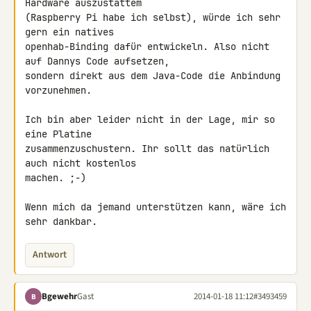
Hardware auszustattem 

(Raspberry Pi habe ich selbst), würde ich sehr 
gern ein natives 

openhab-Binding dafür entwickeln. Also nicht 
auf Dannys Code aufsetzen, 

sondern direkt aus dem Java-Code die Anbindung 
vorzunehmen.

Ich bin aber leider nicht in der Lage, mir so 
eine Platine 

zusammenzuschustern. Ihr sollt das natürlich 
auch nicht kostenlos 

machen. ;-)

Wenn mich da jemand unterstützen kann, wäre ich 
sehr dankbar.
Antwort
Bgewehr
Gast
2014-01-18 11:12
#3493459
B