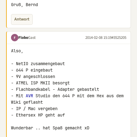
Gruß, Bernd
Antwort
Flobo
Gast
2014-02-08 15:19
#3525205
F
Also,

- NetIO zusammengebaut

- 644 P eingebaut

- 9V angeschlossen

- ATMEL ISP MKII besorgt

- Flachbandkabel - Adapter gebastelt

- Mit 
AVR
 Studio den 644 P mit dem Hex aus dem 
Wiki geflasht

- IP / Mac vergeben

- Ethersex HP geht auf

Wunderbar .. hat Spaß gemacht xD
