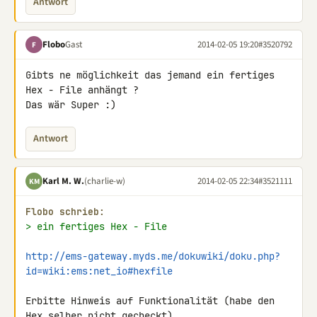
Antwort
Flobo
Gast
2014-02-05 19:20
#3520792
F
Gibts ne möglichkeit das jemand ein fertiges 
Hex - File anhängt ?

Das wär Super :)
Antwort
Karl M. W.
(charlie-w)
2014-02-05 22:34
#3521111
KM
Flobo schrieb:
> ein fertiges Hex - File
http://ems-gateway.myds.me/dokuwiki/doku.php?
id=wiki:ems:net_io#hexfile
Erbitte Hinweis auf Funktionalität (habe den 
Hex selber nicht gecheckt).