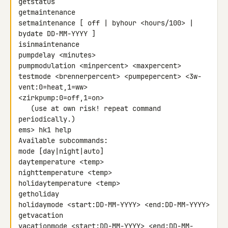
getstatus

getmaintenance

setmaintenance [ off | byhour <hours/100> | 
bydate DD-MM-YYYY ]

isinmaintenance

pumpdelay <minutes>

pumpmodulation <minpercent> <maxpercent>

testmode <brennerpercent> <pumpepercent> <3w-
vent:0=heat,1=ww> 

<zirkpump:0=off,1=on>

   (use at own risk! repeat command 
periodically.)

ems> hk1 help

Available subcommands:

mode [day|night|auto]

daytemperature <temp>

nighttemperature <temp>

holidaytemperature <temp>

getholiday

holidaymode <start:DD-MM-YYYY> <end:DD-MM-YYYY>

getvacation

vacationmode <start:DD-MM-YYYY> <end:DD-MM-