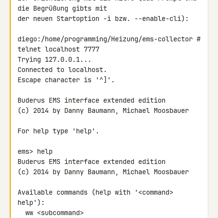
die Begrüßung gibts mit 

der neuen Startoption -i bzw. --enable-cli):

diego:/home/programming/Heizung/ems-collector # 
telnet localhost 7777

Trying 127.0.0.1...

Connected to localhost.

Escape character is '^]'.

Buderus EMS interface extended edition

(c) 2014 by Danny Baumann, Michael Moosbauer

For help type 'help'.

ems> help

Buderus EMS interface extended edition

(c) 2014 by Danny Baumann, Michael Moosbauer

Available commands (help with '<command> 
help'):

  ww <subcommand>
