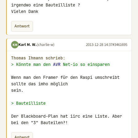
irgendwo eine Bauteilliste ? 

Vielen Dank
Antwort
Karl M. W.
(charlie-w)
2013-12-28 14:37
#3461695
KM
Thomas Ihmann schrieb:
> Könnte man den 
AVR
 Net-io so einsparen
Wenn man den Framer für den Raspi umschreibt 
sollte das imho möglich 

sein.

> Bauteilliste
Der Blackboard-Plan hat iirc eine Liste. Aber 
bei den "3" Bauteilen?!
Antwort