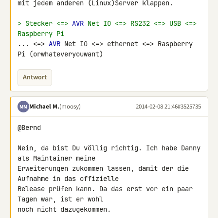
mit jedem anderen (Linux)Server klappen.

> Stecker <=> 
AVR
 Net IO <=> RS232 <=> USB <=> 
Raspberry Pi
... <=> 
AVR
 Net IO <=> ethernet <=> Raspberry 
Pi (orwhateveryouwant)
Antwort
Michael M.
(moosy)
2014-02-08 21:46
#3525735
MM
@Bernd

Nein, da bist Du völlig richtig. Ich habe Danny 
als Maintainer meine 

Erweiterungen zukommen lassen, damit der die 
Aufnahme in das offizielle 

Release prüfen kann. Da das erst vor ein paar 
Tagen war, ist er wohl 

noch nicht dazugekommen.
