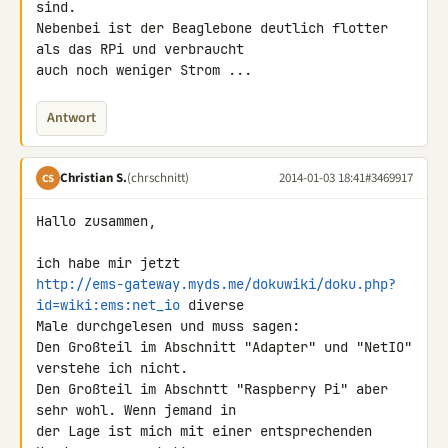
sind.

Nebenbei ist der Beaglebone deutlich flotter 
als das RPi und verbraucht 

auch noch weniger Strom ...
Antwort
Christian S.
(chrschnitt)
2014-01-03 18:41
#3469917
CS
Hallo zusammen,

http://ems-gateway.myds.me/dokuwiki/doku.php?
id=wiki:ems:net_io
 diverse 

Male durchgelesen und muss sagen:

Den Großteil im Abschnitt "Adapter" und "NetIO" 
verstehe ich nicht.

Den Großteil im Abschntt "Raspberry Pi" aber 
sehr wohl. Wenn jemand in 

der Lage ist mich mit einer entsprechenden 