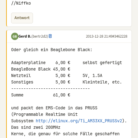
//Niffko
Antwort
Gerd B.
(bertr2d2)
2013-12-28 21:49
#3462228
GB
Oder gleich ein Beaglebone Black:

Adapterplatine    6,00 €     selbst gefertigt

BeagleBone Black 45,00 €

Netzteil          5,00 €     5V, 1.5A

Sonstiges         5,00 €     Kleinteile, etc.

--------------------------------

Summe            61,00 €

und packt den EMS-Code in das PRUSS 
(Programmable Realtime Unit 

Subsystem 
http://elinux.org/Ti_AM33XX_PRUSSv2
). 
Das sind zwei 200MHz 

Kerne, die genau für solche Fälle geschaffen 