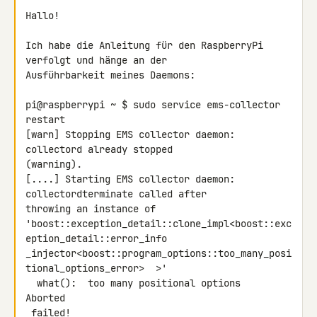
Hallo!

Ich habe die Anleitung für den RaspberryPi 
verfolgt und hänge an der 

Ausführbarkeit meines Daemons:

pi@raspberrypi ~ $ sudo service ems-collector 
restart

[warn] Stopping EMS collector daemon: 
collectord already stopped 

(warning).

[....] Starting EMS collector daemon: 
collectordterminate called after 

throwing an instance of 

'boost::exception_detail::clone_impl<boost::exc
eption_detail::error_info 

_injector<boost::program_options::too_many_posi
tional_options_error>  >'

  what():  too many positional options

Aborted

 failed!
