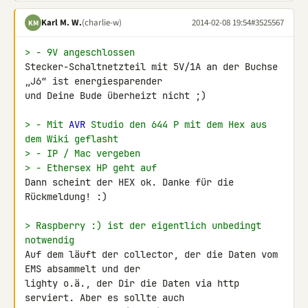
Karl M. W.
(charlie-w)
2014-02-08 19:54
#3525567
KM
> - 9V angeschlossen
Stecker-Schaltnetzteil mit 5V/1A an der Buchse 
„J6“ ist energiesparender 

und Deine Bude überheizt nicht ;)

> - Mit 
AVR
 Studio den 644 P mit dem Hex aus 
dem Wiki geflasht
> - IP / Mac vergeben
> - Ethersex HP geht auf
Dann scheint der HEX ok. Danke für die 
Rückmeldung! :)

> Raspberry :) ist der eigentlich unbedingt 
notwendig
Auf dem läuft der collector, der die Daten vom 
EMS absammelt und der 

lighty o.ä., der Dir die Daten via http 
serviert. Aber es sollte auch 
