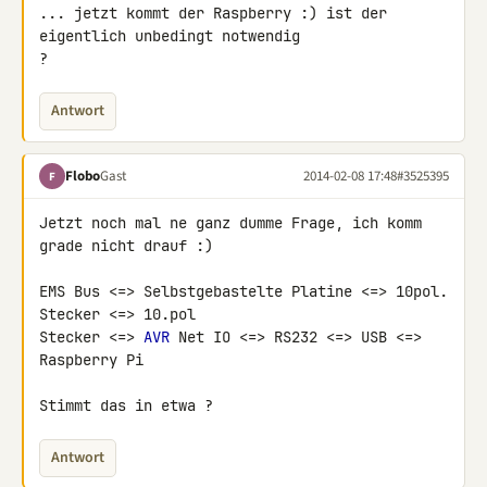
... jetzt kommt der Raspberry :) ist der 
eigentlich unbedingt notwendig 

?
Antwort
Flobo
Gast
2014-02-08 17:48
#3525395
F
Jetzt noch mal ne ganz dumme Frage, ich komm 
grade nicht drauf :)

EMS Bus <=> Selbstgebastelte Platine <=> 10pol. 
Stecker <=> 10.pol 

Stecker <=> 
AVR
 Net IO <=> RS232 <=> USB <=> 
Raspberry Pi

Stimmt das in etwa ?
Antwort