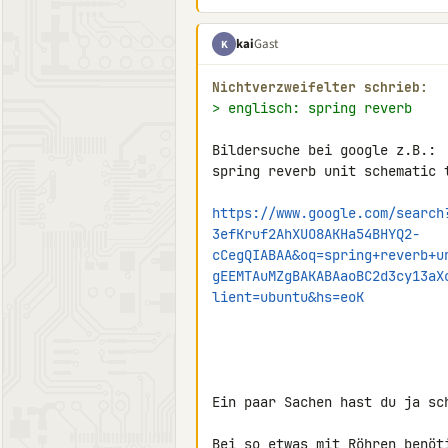
kai
Gast
K
Nichtverzweifelter schrieb:
> englisch: spring reverb
Bildersuche bei google z.B.:

spring reverb unit schematic t
https://www.google.com/search
3efKruf2AhXUO8AKHa54BHYQ2-
cCegQIABAA&oq=spring+reverb+u
gEEMTAuMZgBAKABAaoBC2d3cy13aX
lient=ubuntu&hs=eoK
Ein paar Sachen hast du ja sch
Bei so etwas mit Röhren benöt