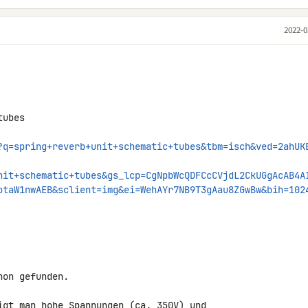
2022-0
ubes

?q=spring+reverb+unit+schematic+tubes&tbm=isch&ved=2ahUK
nit+schematic+tubes&gs_lcp=CgNpbWcQDFCcCVjdL2CkUGgAcAB4A
otaW1nwAEB&sclient=img&ei=WehAYr7NB9T3gAau8ZGwBw&bih=102
on gefunden.

igt man hohe Spannungen (ca. 350V) und 
