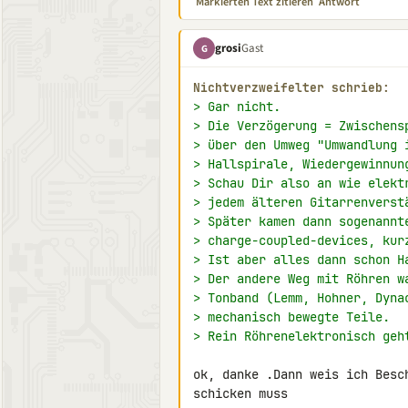
Markierten Text zitieren
Antwort
grosi
Gast
G
Nichtverzweifelter schrieb:
> Gar nicht.
> Die Verzögerung = Zwischens
> über den Umweg "Umwandlung 
> Hallspirale, Wiedergewinnun
> Schau Dir also an wie elekt
> jedem älteren Gitarrenverst
> Später kamen dann sogenannt
> charge-coupled-devices, kur
> Ist aber alles dann schon H
> Der andere Weg mit Röhren w
> Tonband (Lemm, Hohner, Dyna
> mechanisch bewegte Teile.
> Rein Röhrenelektronisch geh
ok, danke .Dann weis ich Besc
schicken muss