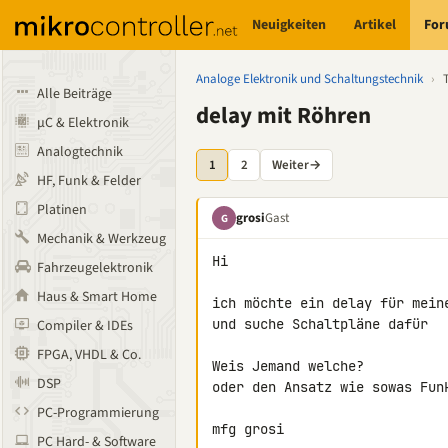
Neuigkeiten
Artikel
Fo
Analoge Elektronik und Schaltungstechnik
›
Alle Beiträge
delay mit Röhren
µC & Elektronik
Analogtechnik
1
2
Weiter
→
HF, Funk & Felder
Platinen
grosi
Gast
G
Mechanik & Werkzeug
Hi

Fahrzeugelektronik
Haus & Smart Home
ich möchte ein delay für mein
und suche Schaltpläne dafür

Compiler & IDEs
FPGA, VHDL & Co.
Weis Jemand welche?

DSP
oder den Ansatz wie sowas Fun
PC-Programmierung
mfg grosi
PC Hard- & Software