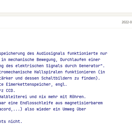
2022-0
speicherung des Audiosignals funktionierte nur
 in mechanische Bewegung, Durchlaufen einer
ng des elektrischen Signals durch Generator".
tromechanische Hallspiralen funktionieren (in
tärker und dessen Schaltbildern zu finden).
te Eimerkettenspeicher, engl.
rz CCD.
Halbleiterei und nix mehr mit Röhren.
war eine Endlosschleife aus magnetisierbarem
acord,...) also wieder ein Umweg über
hts nicht.