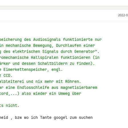
2022-0
peicherung des Audiosignals funktionierte nur
in mechanische Bewegung, Durchlaufen einer
g des elektrischen Signals durch Generator".
romechanische Hallspiralen funktionieren (in
ärker und dessen Schaltbildern zu finden).
e Eimerkettenspeicher, engl.
z CCD.
albleiterei und nix mehr mit Röhren.
ar eine Endlosschleife aus magnetisierbarem
cord,...) also wieder ein Umweg über
ts nicht.
heid , bzw wo ich Tante googel zum suchen 
