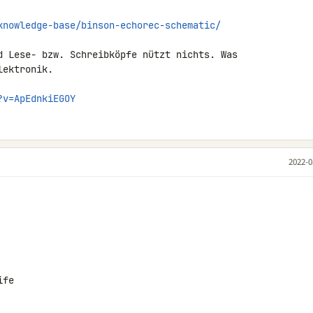
knowledge-base/binson-echorec-schematic/
d Lese- bzw. Schreibköpfe nützt nichts. Was 

ektronik.

?v=ApEdnkiEGOY
2022-0
ife