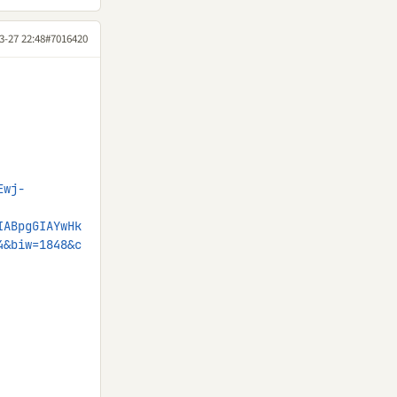
3-27 22:48
#7016420
Ewj-
IABpgGIAYwHk
4&biw=1848&c