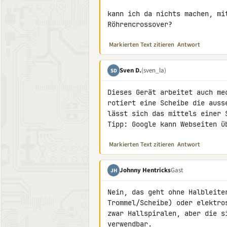
kann ich da nichts machen, mi
Röhrencrossover?
Markierten Text zitieren
Antwort
Sven D.
(sven_la)
SD
Dieses Gerät arbeitet auch me
rotiert eine Scheibe die auss
lässt sich das mittels einer 
Tipp: Google kann Webseiten ü
Markierten Text zitieren
Antwort
Johnny Hentricks
Gast
JH
Nein, das geht ohne Halbleiter
Trommel/Scheibe) oder elektro
zwar Hallspiralen, aber die s
verwendbar.
