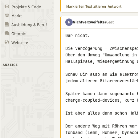
Markierten Text zitieren
Antwort
Projekte & Code
Markt
Nichtverzweifelter
Gast
N
Ausbildung & Beruf
Offtopic
Gar nicht.

Webseite
Die Verzögerung = Zwischenspe
über den Umweg "Umwandlung in
Hallspirale, Wiedergewinnung 
ANZEIGE
Schau Dir also an wie elektro
jedem älteren Gitarrenverstär
Später kamen dann sogenannte E
charge-coupled-devices, kurz C
Ist aber alles dann schon Hal
Der andere Weg mit Röhren war
Tonband (Lemm, Hohner, Dynaco