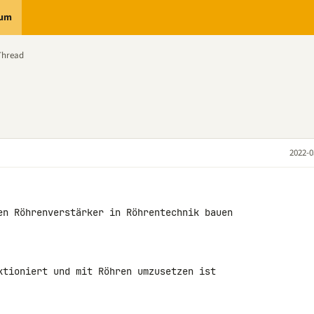
rum
Thread
2022-0
en Röhrenverstärker in Röhrentechnik bauen

ktioniert und mit Röhren umzusetzen ist
