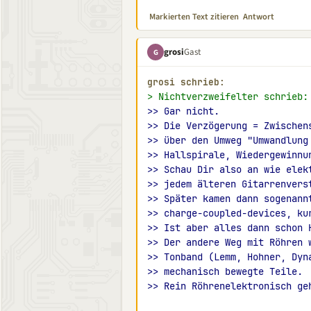
Markierten Text zitieren
Antwort
grosi
Gast
G
grosi schrieb:
> Nichtverzweifelter schrieb:
>> Gar nicht.
>> Die Verzögerung = Zwischen
>> über den Umweg "Umwandlung
>> Hallspirale, Wiedergewinnu
>> Schau Dir also an wie elek
>> jedem älteren Gitarrenvers
>> Später kamen dann sogenann
>> charge-coupled-devices, ku
>> Ist aber alles dann schon 
>> Der andere Weg mit Röhren 
>> Tonband (Lemm, Hohner, Dyn
>> mechanisch bewegte Teile.
>> Rein Röhrenelektronisch ge