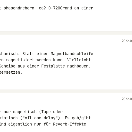
t phasendrehern  oä? 0-720Grand an einer 

2022-0
chanisch. Statt einer Magnetbandschleife 

en magnetisiert werden kann. Vielleicht 

Scheibe aus einer Festplatte nachbauen.

bersetzen.
2022-0
 nur magnetisch (Tape oder 

statisch ("oil can delay"). Es gab/gibt 

ind eigentlich nur für Reverb-Effekte 
