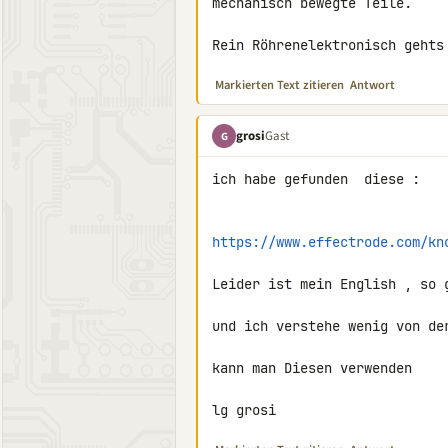
mechanisch bewegte Teile.

Rein Röhrenelektronisch gehts
Markierten Text zitieren
Antwort
grosi
Gast
G
ich habe gefunden  diese :

https://www.effectrode.com/kn
Leider ist mein English , so g
und ich verstehe wenig von der
kann man Diesen verwenden

lg grosi