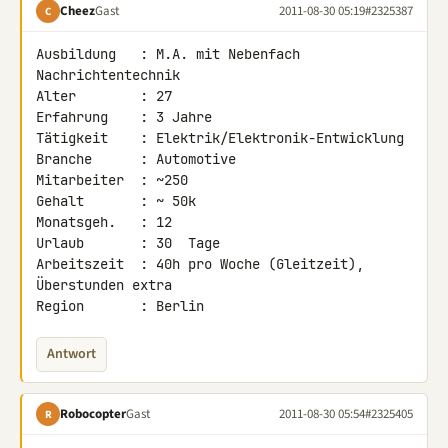
Cheez
Gast
2011-08-30 05:19
#2325387
C
Ausbildung   : M.A. mit Nebenfach 
Nachrichtentechnik

Alter        : 27

Erfahrung    : 3 Jahre

Tätigkeit    : Elektrik/Elektronik-Entwicklung

Branche      : Automotive

Mitarbeiter  : ~250

Gehalt       : ~ 50k

Monatsgeh.   : 12

Urlaub       : 30  Tage

Arbeitszeit  : 40h pro Woche (Gleitzeit), 
Überstunden extra

Region       : Berlin
Antwort
Robocopter
Gast
2011-08-30 05:54
#2325405
R