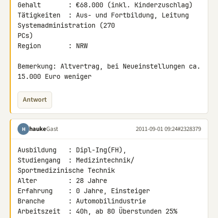
Gehalt       : €68.000 (inkl. Kinderzuschlag)

Tätigkeiten  : Aus- und Fortbildung, Leitung 
Systemadministration (270 

PCs)

Region       : NRW

Bemerkung: Altvertrag, bei Neueinstellungen ca. 
15.000 Euro weniger
Antwort
hauke
Gast
2011-09-01 09:24
#2328379
H
Ausbildung   : Dipl-Ing(FH),

Studiengang  : Medizintechnik/ 
Sportmedizinische Technik

Alter        : 28 Jahre

Erfahrung    : 0 Jahre, Einsteiger

Branche      : Automobilindustrie

Arbeitszeit  : 40h, ab 80 Überstunden 25% 