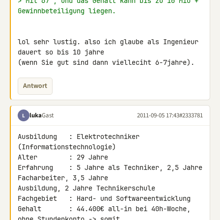
> Mit 67 , und das Gehalt kann bis zu 10 Mio + 
Gewinnbeteiligung liegen.
lol sehr lustig. also ich glaube als Ingenieur 
dauert so bis 10 jahre 

(wenn Sie gut sind dann vielleciht 6-7jahre).
Antwort
luka
Gast
2011-09-05 17:43
#2333781
L
Ausbildung   : Elektrotechniker 
(Informationstechnologie)

Alter        : 29 Jahre

Erfahrung    : 5 Jahre als Techniker, 2,5 Jahre 
Facharbeiter, 3,5 Jahre 

Ausbildung, 2 Jahre Technikerschule

Fachgebiet   : Hard- und Softwareentwicklung

Gehalt       : 44.400€ all-in bei 40h-Woche, 
ohne Stundenkonto -> somit 
