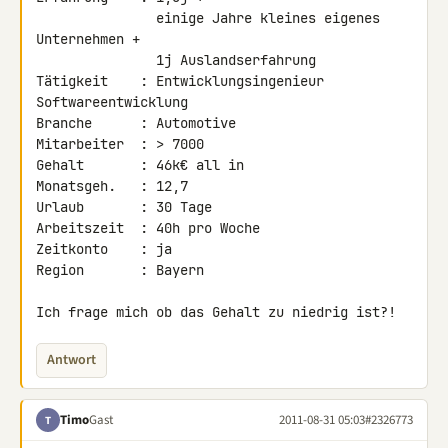
               einige Jahre kleines eigenes 
Unternehmen +

               1j Auslandserfahrung

Tätigkeit    : Entwicklungsingenieur 
Softwareentwicklung

Branche      : Automotive

Mitarbeiter  : > 7000

Gehalt       : 46k€ all in

Monatsgeh.   : 12,7

Urlaub       : 30 Tage

Arbeitszeit  : 40h pro Woche

Zeitkonto    : ja

Region       : Bayern

Ich frage mich ob das Gehalt zu niedrig ist?!
Antwort
Timo
Gast
2011-08-31 05:03
#2326773
T