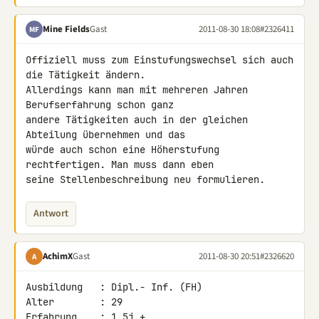
Mine Fields
Gast
2011-08-30 18:08
#2326411
MF
Offiziell muss zum Einstufungswechsel sich auch 
die Tätigkeit ändern. 

Allerdings kann man mit mehreren Jahren 
Berufserfahrung schon ganz 

andere Tätigkeiten auch in der gleichen 
Abteilung übernehmen und das 

würde auch schon eine Höherstufung 
rechtfertigen. Man muss dann eben 

seine Stellenbeschreibung neu formulieren.
Antwort
AchimX
Gast
2011-08-30 20:51
#2326620
A
Ausbildung   : Dipl.- Inf. (FH)

Alter        : 29

Erfahrung    : 1,5j +
