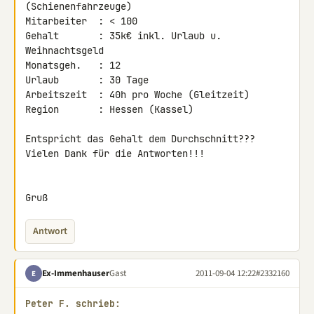
(Schienenfahrzeuge)

Mitarbeiter  : < 100

Gehalt       : 35k€ inkl. Urlaub u. 
Weihnachtsgeld

Monatsgeh.   : 12

Urlaub       : 30 Tage

Arbeitszeit  : 40h pro Woche (Gleitzeit)

Region       : Hessen (Kassel)

Entspricht das Gehalt dem Durchschnitt???

Vielen Dank für die Antworten!!!

Gruß
Antwort
Ex-Immenhauser
Gast
2011-09-04 12:22
#2332160
E
Peter F. schrieb: