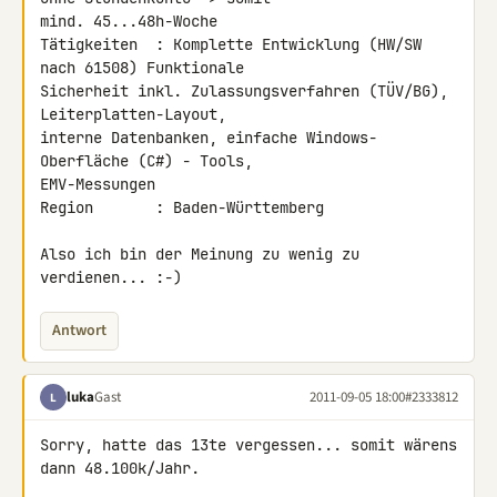
mind. 45...48h-Woche

Tätigkeiten  : Komplette Entwicklung (HW/SW 
nach 61508) Funktionale 

Sicherheit inkl. Zulassungsverfahren (TÜV/BG), 
Leiterplatten-Layout, 

interne Datenbanken, einfache Windows-
Oberfläche (C#) - Tools, 

EMV-Messungen

Region       : Baden-Württemberg

Also ich bin der Meinung zu wenig zu 
verdienen... :-)
Antwort
luka
Gast
2011-09-05 18:00
#2333812
L
Sorry, hatte das 13te vergessen... somit wärens 
dann 48.100k/Jahr.