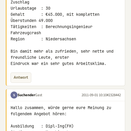
Zuschlag

Urlaubstage  : 30

Gehalt       : €45.000, mit kompletten 
Überstunden 49.000

Tätigkeiten  : Berechnungsingenieur 
Fahrzeugcrash

Region       : Niedersachsen

Bin damit mehr als zufrieden, sehr nette und 
freundliche Leute, erster 

Eindruck war ein sehr gutes Arbeitsklima.
Antwort
Suchender
Gast
2011-09-01 10:10
#2328442
S
Hallo zusammen, würde gerne eure Meinung zu 
folgendem Angebot hören:

Ausbildung   : Dipl-Ing(FH)
