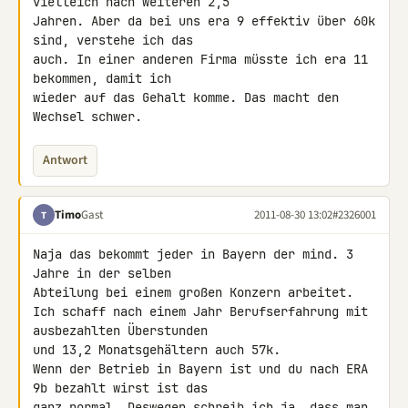
vielleich nach weiteren 2,5 

Jahren. Aber da bei uns era 9 effektiv über 60k 
sind, verstehe ich das 

auch. In einer anderen Firma müsste ich era 11 
bekommen, damit ich 

wieder auf das Gehalt komme. Das macht den 
Wechsel schwer.
Antwort
Timo
Gast
2011-08-30 13:02
#2326001
T
Naja das bekommt jeder in Bayern der mind. 3 
Jahre in der selben 

Abteilung bei einem großen Konzern arbeitet.

Ich schaff nach einem Jahr Berufserfahrung mit 
ausbezahlten Überstunden 

und 13,2 Monatsgehältern auch 57k.

Wenn der Betrieb in Bayern ist und du nach ERA 
9b bezahlt wirst ist das 

ganz normal. Deswegen schreib ich ja, dass man 