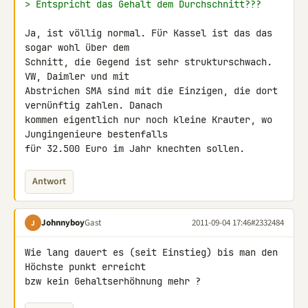
> Entspricht das Gehalt dem Durchschnitt???
Ja, ist völlig normal. Für Kassel ist das das 
sogar wohl über dem 

Schnitt, die Gegend ist sehr strukturschwach. 
VW, Daimler und mit 

Abstrichen SMA sind mit die Einzigen, die dort 
vernünftig zahlen. Danach 

kommen eigentlich nur noch kleine Krauter, wo 
Jungingenieure bestenfalls 

für 32.500 Euro im Jahr knechten sollen.
Antwort
Johnnyboy
Gast
2011-09-04 17:46
#2332484
J
Wie lang dauert es (seit Einstieg) bis man den 
Höchste punkt erreicht 

bzw kein Gehaltserhöhnung mehr ?