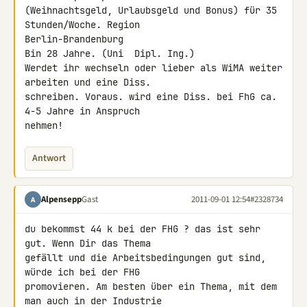
(Weihnachtsgeld, Urlaubsgeld und Bonus) für 35 
Stunden/Woche. Region 

Berlin-Brandenburg

Bin 28 Jahre. (Uni  Dipl. Ing.)

Werdet ihr wechseln oder lieber als WiMA weiter 
arbeiten und eine Diss. 

schreiben. Voraus. wird eine Diss. bei FhG ca. 
4-5 Jahre in Anspruch 

nehmen!
Antwort
Alpensepp
Gast
2011-09-01 12:54
#2328734
A
du bekommst 44 k bei der FHG ? das ist sehr 
gut. Wenn Dir das Thema 

gefällt und die Arbeitsbedingungen gut sind, 
würde ich bei der FHG 

promovieren. Am besten über ein Thema, mit dem 
man auch in der Industrie 
