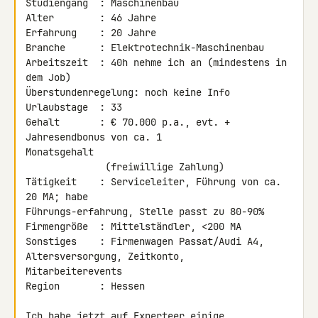
Studiengang  : Maschinenbau

Alter        : 46 Jahre

Erfahrung    : 20 Jahre

Branche      : Elektrotechnik-Maschinenbau

Arbeitszeit  : 40h nehme ich an (mindestens in 
dem Job)

Überstundenregelung: noch keine Info

Urlaubstage  : 33

Gehalt       : € 70.000 p.a., evt. + 
Jahresendbonus von ca. 1 

Monatsgehalt

              (freiwillige Zahlung)

Tätigkeit    : Serviceleiter, Führung von ca. 
20 MA; habe 

Führungs-erfahrung, Stelle passt zu 80-90%

Firmengröße  : Mittelständler, <200 MA

Sonstiges    : Firmenwagen Passat/Audi A4, 
Altersversorgung, Zeitkonto, 

Mitarbeiterevents

Region       : Hessen

Ich habe jetzt auf Experteer einige 