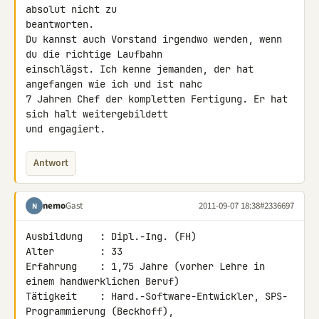
absolut nicht zu 

beantworten.

Du kannst auch Vorstand irgendwo werden, wenn 
du die richtige Laufbahn 

einschlägst. Ich kenne jemanden, der hat 
angefangen wie ich und ist nahc 

7 Jahren Chef der kompletten Fertigung. Er hat 
sich halt weitergebildett 

und engagiert.
Antwort
nemo
Gast
2011-09-07 18:38
#2336697
N
Ausbildung   : Dipl.-Ing. (FH)

Alter        : 33

Erfahrung    : 1,75 Jahre (vorher Lehre in 
einem handwerklichen Beruf)

Tätigkeit    : Hard.-Software-Entwickler, SPS-
Programmierung (Beckhoff), 
