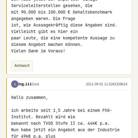
Serviceleiterstellen gesehen, die 

mit 90.000 bis 100.000 € Gehaltsbenchmark 
angegeben waren. Die Frage 

ist, wie Aussagekräftig diese Angaben sind. 
Vielleicht gibt es hier ein 

paar Leute, die eine kompetente Aussage zu 
diesem Angebot machen können.

Vielen Dank im Voraus!
Antwort
Ing.111
Gast
2011-09-01 11:52
#2328614
I
Hallo zusammen,

ich arbeite seit 1,5 Jahre bei einem FhG-
Institut. Bezahlt wird wie 

bekannt nach TVöD Stufe II ca. 44k€ p.a.

Nun habe jetzt ein Angebot aus der Industrie 
für 49k€ p.a. plus 
