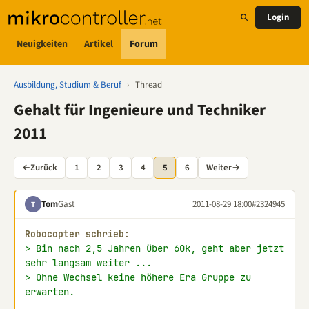
Login
Neuigkeiten
Artikel
Forum
Ausbildung, Studium & Beruf
›
Thread
Gehalt für Ingenieure und Techniker
2011
←
Zurück
1
2
3
4
5
6
Weiter
→
Tom
Gast
2011-08-29 18:00
#2324945
T
Robocopter schrieb:
> Bin nach 2,5 Jahren über 60k, geht aber jetzt 
sehr langsam weiter ...
> Ohne Wechsel keine höhere Era Gruppe zu 
erwarten.