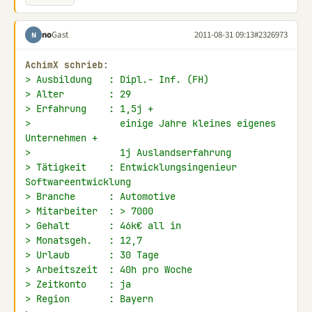
no
Gast
2011-08-31 09:13
#2326973
N
AchimX schrieb:
> Ausbildung   : Dipl.- Inf. (FH)
> Alter        : 29
> Erfahrung    : 1,5j +
>                einige Jahre kleines eigenes 
Unternehmen +
>                1j Auslandserfahrung
> Tätigkeit    : Entwicklungsingenieur 
Softwareentwicklung
> Branche      : Automotive
> Mitarbeiter  : > 7000
> Gehalt       : 46k€ all in
> Monatsgeh.   : 12,7
> Urlaub       : 30 Tage
> Arbeitszeit  : 40h pro Woche
> Zeitkonto    : ja
> Region       : Bayern