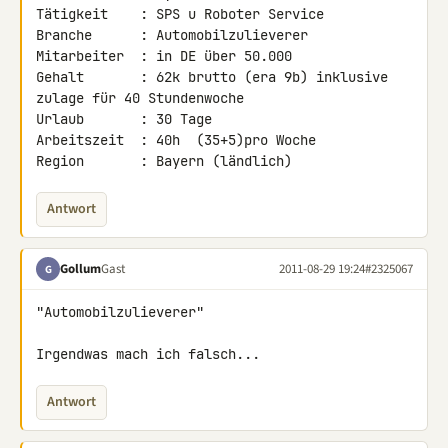
Tätigkeit    : SPS u Roboter Service

Branche      : Automobilzulieverer

Mitarbeiter  : in DE über 50.000

Gehalt       : 62k brutto (era 9b) inklusive 
zulage für 40 Stundenwoche

Urlaub       : 30 Tage

Arbeitszeit  : 40h  (35+5)pro Woche

Region       : Bayern (ländlich)
Antwort
Gollum
Gast
2011-08-29 19:24
#2325067
G
"Automobilzulieverer"

Irgendwas mach ich falsch...
Antwort