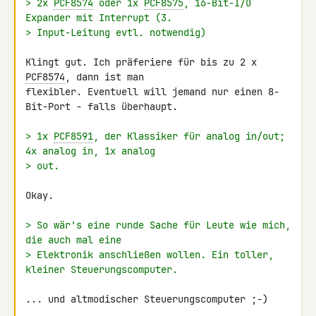
> 2x 
PCF8574
 oder 1x 
PCF8575
, 16-Bit-I/O 
Expander mit Interrupt (3.
> Input-Leitung evtl. notwendig)
Klingt gut. Ich präferiere für bis zu 2 x 
PCF8574
, dann ist man 

flexibler. Eventuell will jemand nur einen 8-
Bit-Port - falls überhaupt.

> 1x 
PCF8591
, der Klassiker für analog in/out; 
4x analog in, 1x analog
> out.
Okay.

> So wär's eine runde Sache für Leute wie mich, 
die auch mal eine
> Elektronik anschließen wollen. Ein toller, 
kleiner Steuerungscomputer.
... und altmodischer Steuerungscomputer ;-)
