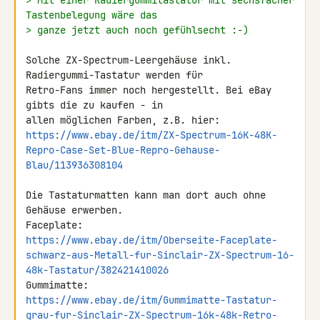
> Mit einer Radiergummitastatur mit sechsfacher 
Tastenbelegung wäre das
> ganze jetzt auch noch gefühlsecht :-)
Solche ZX-Spectrum-Leergehäuse inkl. 
Radiergummi-Tastatur werden für 

Retro-Fans immer noch hergestellt. Bei eBay 
gibts die zu kaufen - in 

https://www.ebay.de/itm/ZX-Spectrum-16K-48K-
Repro-Case-Set-Blue-Repro-Gehause-
Blau/113936308104
Die Tastaturmatten kann man dort auch ohne 
Gehäuse erwerben.

https://www.ebay.de/itm/Oberseite-Faceplate-
schwarz-aus-Metall-fur-Sinclair-ZX-Spectrum-16-
48k-Tastatur/382421410026
https://www.ebay.de/itm/Gummimatte-Tastatur-
grau-fur-Sinclair-ZX-Spectrum-16k-48k-Retro-