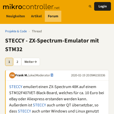
Login
Neuigkeiten
Artikel
Forum
Projekte & Code
›
Thread
STECCY - ZX-Spectrum-Emulator mit
STM32
1
2
Weiter
→
Frank M.
(ukw)
Moderator
2020-02-19 20:09
#6150336
FM
STECCY
emuliert einen ZX-Spectrum 48K auf einem
STM32F407VET-Black-Board, welches für ca. 10 Euro bei
eBay oder Aliexpress erstanden werden kann.
Außerdem ist
STECCY
auch unter QT übersetzbar, so
dass
STECCY
auch unter Windows und Linux genutzt