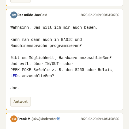
Der müde Joe
Gast
2020-02-20 09:00
#6150766
DM
Wahnsinn. Das will ich mir auch bauen.

Kann man dann auch in BASIC und 
Maschinensprache programmieren?

Gibt es Möglichkeit, Hardware anzuschließen? 
Und evtl. über IN/OUT- oder 

PEEK-POKE-Befehle z. B. den 8255 oder Relais, 
LED
s anzuschließen?

Joe.
Antwort
Frank M.
(ukw)
Moderator
2020-02-20 09:44
#6150826
FM