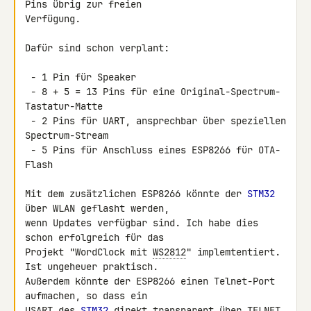
Pins übrig zur freien 

Verfügung.

Dafür sind schon verplant:

 - 1 Pin für Speaker

 - 8 + 5 = 13 Pins für eine Original-Spectrum-
Tastatur-Matte

 - 2 Pins für UART, ansprechbar über speziellen 
Spectrum-Stream

 - 5 Pins für Anschluss eines ESP8266 für OTA-
Flash

Mit dem zusätzlichen ESP8266 könnte der 
STM32
über WLAN geflasht werden, 

wenn Updates verfügbar sind. Ich habe dies 
schon erfolgreich für das 

Projekt "WordClock mit 
WS2812
" implemtentiert. 
Ist ungeheuer praktisch. 

Außerdem könnte der ESP8266 einen Telnet-Port 
aufmachen, so dass ein 

USART des 
STM32
 direkt transparent über TELNET 