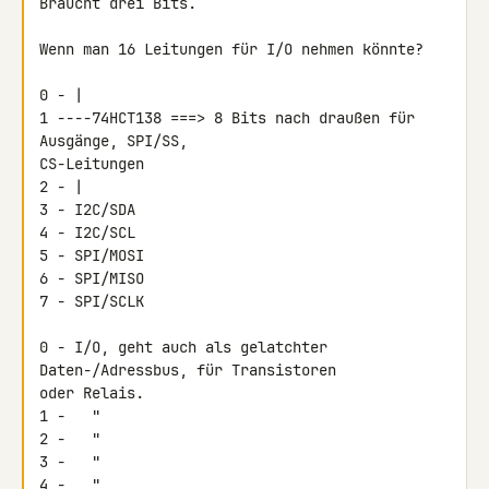
Braucht drei Bits.

Wenn man 16 Leitungen für I/O nehmen könnte?

0 - |

1 ----74HCT138 ===> 8 Bits nach draußen für 
Ausgänge, SPI/SS, 

CS-Leitungen

2 - |

3 - I2C/SDA

4 - I2C/SCL

5 - SPI/MOSI

6 - SPI/MISO

7 - SPI/SCLK

0 - I/O, geht auch als gelatchter 
Daten-/Adressbus, für Transistoren 

oder Relais.

1 -   "

2 -   "

3 -   "

4 -   "
