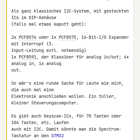
Als ganz klassisches I2C-System, mit gesteckten 
ICs im DIP-Gehäuse 

(falls mal etwas kaputt geht):

2x 
PCF8574
 oder 1x 
PCF8575
, 16-Bit-I/O Expander 
mit Interrupt (3. 

Input-Leitung evtl. notwendig)

1x 
PCF8591
, der Klassiker für analog in/out; 4x 
analog in, 1x analog 

out.

So wär's eine runde Sache für Leute wie mich, 
die auch mal eine 

Elektronik anschließen wollen. Ein toller, 
kleiner Steuerungscomputer.

Es gibt auch Keyscan-ICs, für 70 Tasten oder 
104 Tasten, etc. Laufen 

auch mit I2C. Damit könnte man die Spectrum-
Tastatur an den 
STM32