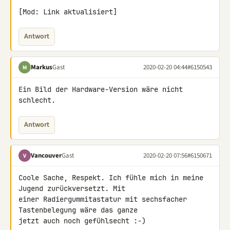
[Mod: Link aktualisiert]
Antwort
Markus
Gast
2020-02-20 04:44
#6150543
M
Ein Bild der Hardware-Version wäre nicht 
schlecht.
Antwort
Vancouver
Gast
2020-02-20 07:56
#6150671
V
Coole Sache, Respekt. Ich fühle mich in meine 
Jugend zurückversetzt. Mit 

einer Radiergummitastatur mit sechsfacher 
Tastenbelegung wäre das ganze 

jetzt auch noch gefühlsecht :-)