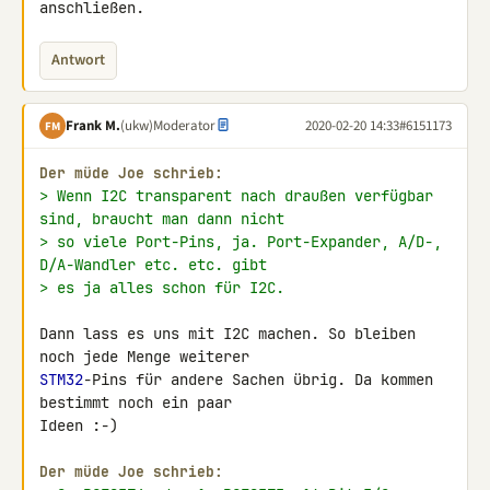
anschließen.
Antwort
Frank M.
(ukw)
Moderator
2020-02-20 14:33
#6151173
FM
Der müde Joe schrieb:
> Wenn I2C transparent nach draußen verfügbar 
sind, braucht man dann nicht
> so viele Port-Pins, ja. Port-Expander, A/D-, 
D/A-Wandler etc. etc. gibt
> es ja alles schon für I2C.
Dann lass es uns mit I2C machen. So bleiben 
STM32
-Pins für andere Sachen übrig. Da kommen 
bestimmt noch ein paar 

Ideen :-)

Der müde Joe schrieb: