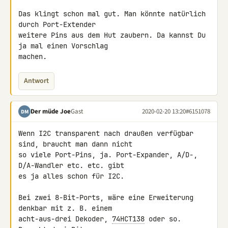
Das klingt schon mal gut. Man könnte natürlich 
durch Port-Extender 

weitere Pins aus dem Hut zaubern. Da kannst Du 
ja mal einen Vorschlag 

machen.
Antwort
Der müde Joe
Gast
2020-02-20 13:20
#6151078
DM
Wenn I2C transparent nach draußen verfügbar 
sind, braucht man dann nicht 

so viele Port-Pins, ja. Port-Expander, A/D-, 
D/A-Wandler etc. etc. gibt 

es ja alles schon für I2C.

Bei zwei 8-Bit-Ports, wäre eine Erweiterung 
denkbar mit z. B. einem 

acht-aus-drei Dekoder, 
74HCT138
 oder so. 