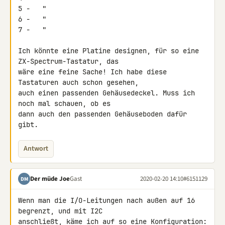
5 -   "

6 -   "

7 -   "

Ich könnte eine Platine designen, für so eine 
ZX-Spectrum-Tastatur, das 

wäre eine feine Sache! Ich habe diese 
Tastaturen auch schon gesehen, 

auch einen passenden Gehäusedeckel. Muss ich 
noch mal schauen, ob es 

dann auch den passenden Gehäuseboden dafür 
gibt.
Antwort
Der müde Joe
Gast
2020-02-20 14:10
#6151129
DM
Wenn man die I/O-Leitungen nach außen auf 16 
begrenzt, und mit I2C 

anschließt, käme ich auf so eine Konfiguration:
