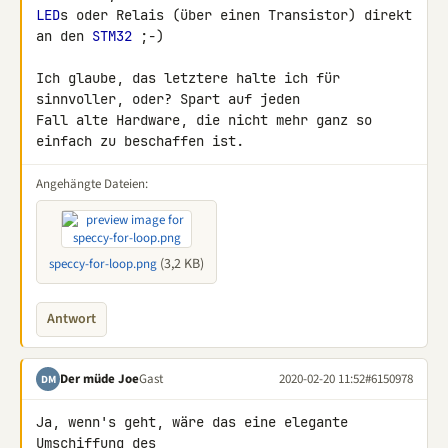
LED
s oder Relais (über einen Transistor) direkt 
an den 
STM32
 ;-)

Ich glaube, das letztere halte ich für 
sinnvoller, oder? Spart auf jeden 

Fall alte Hardware, die nicht mehr ganz so 
einfach zu beschaffen ist.
Angehängte Dateien:
(3,2 KB)
speccy-for-loop.png
Antwort
Der müde Joe
Gast
2020-02-20 11:52
#6150978
DM
Ja, wenn's geht, wäre das eine elegante 
Umschiffung des 
