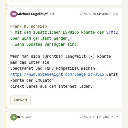
Michael Gugelhupf
Gast
2020-02-20 14:51
#6151200
MG
Frank M. schrieb:
> Mit dem zusätzlichen ESP8266 könnte der 
STM32
über WLAN geflasht werden,
> wenn Updates verfügbar sind.
Wenn man sich furchtbar langweilt :-) könnte 
man das Interface 

https://www.bytedelight.com/?page_id=3515
 Damit 
könnte der Emulator 

direkt Games aus dem Internet laden.
Antwort
W.S.
Gast
2020-02-21 11:12
#6152167
W