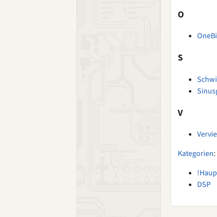
O
OneB
S
Schwi
Sinusg
V
Vervie
Kategorien
:
!Haup
DSP