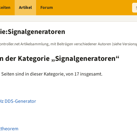
keiten
Artikel
Forum
ie
:
Signalgeneratoren
ontroller.net Artikelsammlung, mit Beiträgen verschiedener Autoren (siehe Versions
in der Kategorie „Signalgeneratoren“
Seiten sind in dieser Kategorie, von 17 insgesamt.
z DDS-Generator
ttheorem