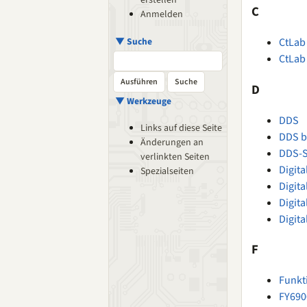
erstellen
C
Anmelden
▼ Suche
CtLab
CtLab
D
▼ Werkzeuge
DDS
Links auf diese Seite
DDS b
Änderungen an
DDS-S
verlinkten Seiten
Digit
Spezialseiten
Digita
Digit
Digit
F
Funkt
FY690