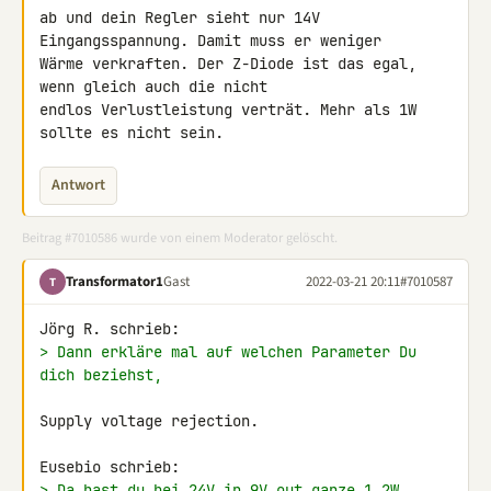
ab und dein Regler sieht nur 14V 
Eingangsspannung. Damit muss er weniger 

Wärme verkraften. Der Z-Diode ist das egal, 
wenn gleich auch die nicht 

endlos Verlustleistung verträt. Mehr als 1W 
sollte es nicht sein.
Antwort
Beitrag #7010586 wurde von einem Moderator gelöscht.
Transformator1
Gast
2022-03-21 20:11
#7010587
T
> Dann erkläre mal auf welchen Parameter Du 
dich beziehst,
Supply voltage rejection.

> Da hast du bei 24V in 9V out ganze 1.2W 