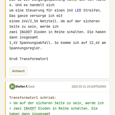
6. Und es handelt sich 

um eine Steuerung für einen 24V 
LED
 Streifen. 
Das ganze versorge ich mit 

einem 24V/2,5A Netzteil. Um auf der sicheren 
Seite zu sein, werde ich 

zwei 
1N4007
 Dioden in Reihe schalten. Die haben 
dann insgesamt

1,4V Spannungsabfall. So komme ich auf 22,6V am 
Spannungsregler.

Gruß Transformator1
Antwort
Stefan F.
Gast
2022-03-21 19:31
#7010543
SF
Transformator1 schrieb:
> Um auf der sicheren Seite zu sein, werde ich
> zwei 
1N4007
 Dioden in Reihe schalten. Die 
haben dann insgesamt