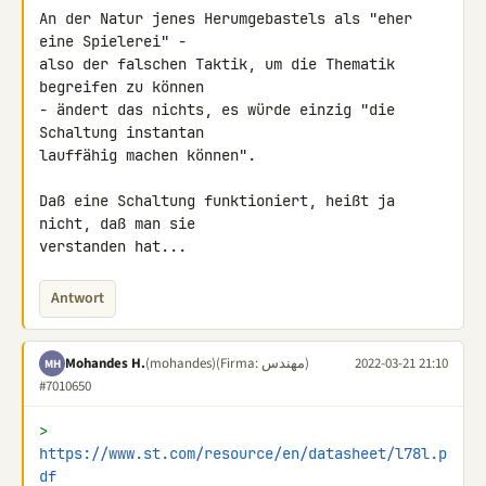
An der Natur jenes Herumgebastels als "eher 
eine Spielerei" -

also der falschen Taktik, um die Thematik 
begreifen zu können

- ändert das nichts, es würde einzig "die 
Schaltung instantan

lauffähig machen können".

Daß eine Schaltung funktioniert, heißt ja 
nicht, daß man sie

verstanden hat...
Antwort
Mohandes H.
(mohandes)
(Firma: مهندس)
2022-03-21 21:10
MH
#7010650
> 
https://www.st.com/resource/en/datasheet/l78l.p
df