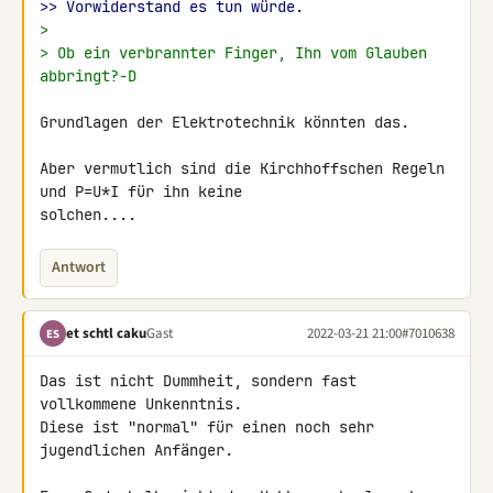
>> Vorwiderstand es tun würde.
>
> Ob ein verbrannter Finger, Ihn vom Glauben 
abbringt?-D
Grundlagen der Elektrotechnik könnten das.

Aber vermutlich sind die Kirchhoffschen Regeln 
und P=U*I für ihn keine 

solchen....
Antwort
et schtl caku
Gast
2022-03-21 21:00
#7010638
ES
Das ist nicht Dummheit, sondern fast 
vollkommene Unkenntnis.

Diese ist "normal" für einen noch sehr 
jugendlichen Anfänger.
