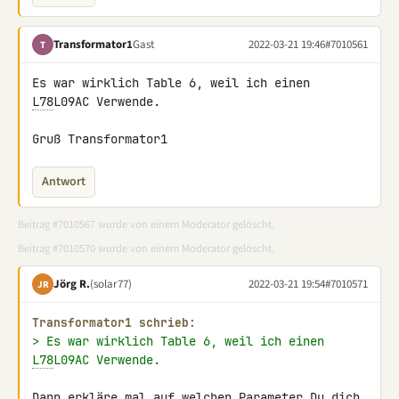
Transformator1
Gast
2022-03-21 19:46
#7010561
T
Es war wirklich Table 6, weil ich einen 
L78
L09AC Verwende.

Gruß Transformator1
Antwort
Beitrag #7010567 wurde von einem Moderator gelöscht.
Beitrag #7010570 wurde von einem Moderator gelöscht.
Jörg R.
(solar77)
2022-03-21 19:54
#7010571
JR
Transformator1 schrieb:
> Es war wirklich Table 6, weil ich einen 
L78
L09AC Verwende.
Dann erkläre mal auf welchen Parameter Du dich 