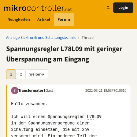
Login
Neuigkeiten
Artikel
Forum
Analoge Elektronik und Schaltungstechnik
›
Thread
Spannungsregler L78L09 mit geringer
Überspannung am Eingang
1
2
Weiter
→
Transformator1
Gast
2022-03-21 18:53
#7010510
T
Hallo zusammen.

Ich will einen Spannungsregler 
L78
L09

in der Spannungsversorgung einer

Schaltung einsetzen, die mit 24V

versorgt wird. Ein anderer Teil der
