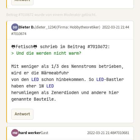
Beitrag #7010672 wurde von einem Moderator gelöscht.
Dieter D.
(dieter_1234)
(Firma: Hobbytheoretiker)
2022-03-21 21:44
DD
#7010674
> Und die werden nicht warm?
Mit weniger als 1/3 des Nennstroms betrieben, 
wird er die Wärmeabfuhr 

von den 
LED
 schon hinbekommen. So 
LED
-Bastler 
haben eher 1W 
LED
herumliegen als Zenerdioden und andere hier 
genannte Bauteile.
Antwort
hard werker
Gast
2022-03-21 21:48
#7010681
HW