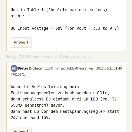
Und in Table 1 (Absolute maximum ratings) 
steht:

DC Input voltage = 
30V
 (for Vout = 3.3 to 9 V)
Antwort
Beitrag #7010662 wurde von einem Moderator gelöscht.
Dieter D.
(dieter_1234)
(Firma: Hobbytheoretiker)
2022-03-21 21:40
DD
#7010671
Wenn die Verlustleistung beim 
Festspannungsregler zu hoch werden sollte, 

dann schaltest Du einfach drei 1W 
LED
 (ca. 3V 
350mA Nennstrom) davor. 

Dann hast Du vor dem Festspannungsregler statt 
24V nur rund 15V.
Antwort