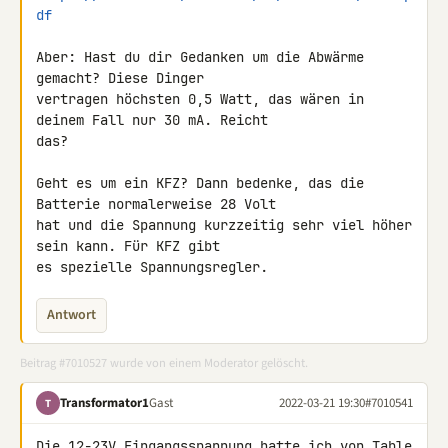
df
Aber: Hast du dir Gedanken um die Abwärme 
gemacht? Diese Dinger 

vertragen höchsten 0,5 Watt, das wären in 
deinem Fall nur 30 mA. Reicht 

das?

Geht es um ein KFZ? Dann bedenke, das die 
Batterie normalerweise 28 Volt 

hat und die Spannung kurzzeitig sehr viel höher 
sein kann. Für KFZ gibt 

es spezielle Spannungsregler.
Antwort
Beitrag #7010527 wurde von einem Moderator gelöscht.
Transformator1
Gast
2022-03-21 19:30
#7010541
T
Die 12-23V Eingangsspannung hatte ich von Table 