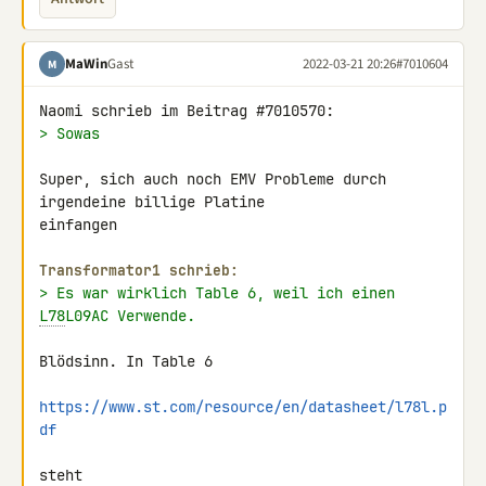
MaWin
Gast
2022-03-21 20:26
#7010604
M
> Sowas
Super, sich auch noch EMV Probleme durch 
irgendeine billige Platine 

einfangen

Transformator1 schrieb:
> Es war wirklich Table 6, weil ich einen 
L78
L09AC Verwende.
Blödsinn. In Table 6

https://www.st.com/resource/en/datasheet/l78l.p
df
steht
