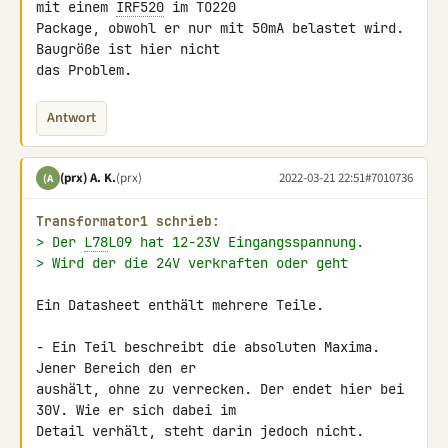
mit einem 
IRF520
 im TO220 

Package, obwohl er nur mit 50mA belastet wird. 
Baugröße ist hier nicht 

das Problem.
Antwort
(prx) A. K.
(prx)
2022-03-21 22:51
#7010736
(A
Transformator1 schrieb:
> Der 
L78
L09 hat 12-23V Eingangsspannung.
> Wird der die 24V verkraften oder geht
Ein Datasheet enthält mehrere Teile.

- Ein Teil beschreibt die absoluten Maxima. 
Jener Bereich den er 

aushält, ohne zu verrecken. Der endet hier bei 
30V. Wie er sich dabei im 

Detail verhält, steht darin jedoch nicht.
