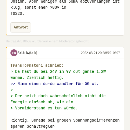
Unsinn. Aber weniger als 30mA abzuverlangen ist 
klug, sonst eher 7809 in 

TO220.
Antwort
Beitrag #7010606 wurde von einem Moderator gelöscht.
Falk B.
(falk)
2022-03-21 20:28
#7010607
FB
Transformator1 schrieb:
> Da hast du bei 24V in 9V out ganze 1.2W 
wärme. Ziemlich heftig.
>> Nimm einen dc-dc wandler für 50 ct.
>
> Der heizt doch wahrscheinlich nicht die 
Energie einfach ab, wie ein
> Vorwiderstand es tun würde.
Richtig. Gerade bei großen Spannungsdifferenzen 
sparen Schaltregler 
