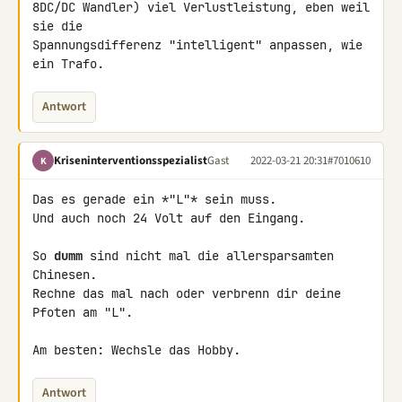
8DC/DC Wandler) viel Verlustleistung, eben weil 
sie die 

Spannungsdifferenz "intelligent" anpassen, wie 
ein Trafo.
Antwort
Kriseninterventionsspezialist
Gast
2022-03-21 20:31
#7010610
K
Das es gerade ein *"L"* sein muss.

Und auch noch 24 Volt auf den Eingang.

So 
dumm
 sind nicht mal die allersparsamten 
Chinesen.

Rechne das mal nach oder verbrenn dir deine 
Pfoten am "L".

Am besten: Wechsle das Hobby.
Antwort