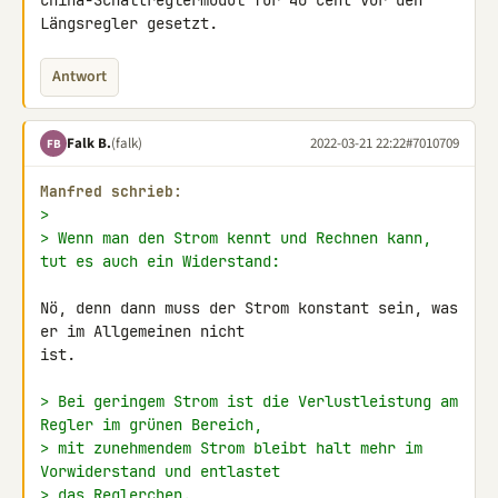
China-Schaltreglermodul für 40 cent vor den 
Längsregler gesetzt.
Antwort
Falk B.
(falk)
2022-03-21 22:22
#7010709
FB
Manfred schrieb:
>
> Wenn man den Strom kennt und Rechnen kann, 
tut es auch ein Widerstand:
Nö, denn dann muss der Strom konstant sein, was 
er im Allgemeinen nicht 

ist.

> Bei geringem Strom ist die Verlustleistung am 
Regler im grünen Bereich,
> mit zunehmendem Strom bleibt halt mehr im 
Vorwiderstand und entlastet
> das Reglerchen.