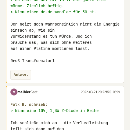
wärme. Ziemlich heftig.
> Nimm einen dc-dc wandler für 50 ct.
Der heizt doch wahrscheinlich nicht die Energie 
einfach ab, wie ein 

Vorwiderstand es tun würde. Und ich

brauche was, was sich ohne weiteres

auf einer Platine montieren lässt.

Gruß Transformator1
Antwort
malhier
Gast
2022-03-21 20:22
#7010599
M
Falk B. schrieb:
> Nimm eine 10V, 1,3W Z-Diode in Reihe
Ich schließe mich an - die Verlustleistung 
teilt sich dann auf den 
