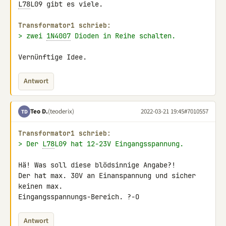
L78
L09 gibt es viele.

Transformator1 schrieb:
> zwei 
1N4007
 Dioden in Reihe schalten.
Vernünftige Idee.
Antwort
Teo D.
(teoderix)
2022-03-21 19:45
#7010557
TD
Transformator1 schrieb:
> Der 
L78
L09 hat 12-23V Eingangsspannung.
Hä! Was soll diese blödsinnige Angabe?!

Der hat max. 30V an Einanspannung und sicher 
keinen max. 

Eingangsspannungs-Bereich. ?-O
Antwort