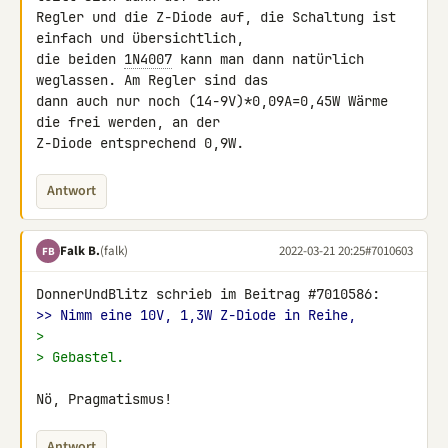
Regler und die Z-Diode auf, die Schaltung ist 
einfach und übersichtlich, 

die beiden 
1N4007
 kann man dann natürlich 
weglassen. Am Regler sind das 

dann auch nur noch (14-9V)*0,09A=0,45W Wärme 
die frei werden, an der 

Z-Diode entsprechend 0,9W.
Antwort
Falk B.
(falk)
2022-03-21 20:25
#7010603
FB
>> Nimm eine 10V, 1,3W Z-Diode in Reihe,
>
> Gebastel.
Nö, Pragmatismus!
Antwort