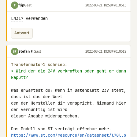
flip
Gast
2022-03-21 18:58
#7010515
F
LM317
 verwenden
Antwort
Stefan F.
Gast
2022-03-21 19:03
#7010519
SF
Transformator1 schrieb:
> Wird der die 24V verkraften oder geht er dann 
kaputt?
Was erwartest du? Wenn im Datenblatt 23V steht, 
dass ist das der Wert 

den der Hersteller dir verspricht. Niemand hier 
der vernünftig ist wird 

dieser Angabe widersprechen.

https://www.st.com/resource/en/datasheet/l78l.p