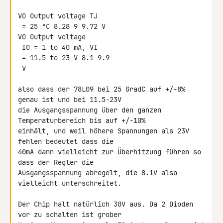
VO Output voltage TJ

 = 25 °C 8.28 9 9.72 V

VO Output voltage

 IO = 1 to 40 mA, VI

 = 11.5 to 23 V 8.1 9.9

 V

also dass der 78L09 bei 25 GradC auf +/-8% 
genau ist und bei 11.5-23V 

die Ausgangsspannung über den ganzen 
Temperaturbereich bis auf +/-10% 

einhält, und weil höhere Spannungen als 23V 
fehlen bedeutet dass die 

40mA dann vielleicht zur Überhitzung führen so 
dass der Regler die 

Ausgangsspannung abregelt, die 8.1V also 
vielleicht unterschreitet.

Der Chip halt natürlich 30V aus. Da 2 Dioden 
vor zu schalten ist grober 
