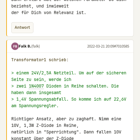
beziehst, und inwieweit 

der für Dich von Relevanz ist.
Antwort
Falk B.
(falk)
2022-03-21 20:09
#7010585
FB
Transformator1 schrieb:
> einem 24V/2,5A Netzteil. Um auf der sicheren 
Seite zu sein, werde ich
> zwei 
1N4007
 Dioden in Reihe schalten. Die 
haben dann insgesamt
> 1,4V Spannungsabfall. So komme ich auf 22,6V 
am Spannungsregler.
Richtiger Ansatz, aber zu zaghaft. Nimm eine 
10V, 1,3W Z-Diode in Reihe, 

natürlich in "Sperrichtung". Dann fallen 10V 
konstant über der Z-Diode 
