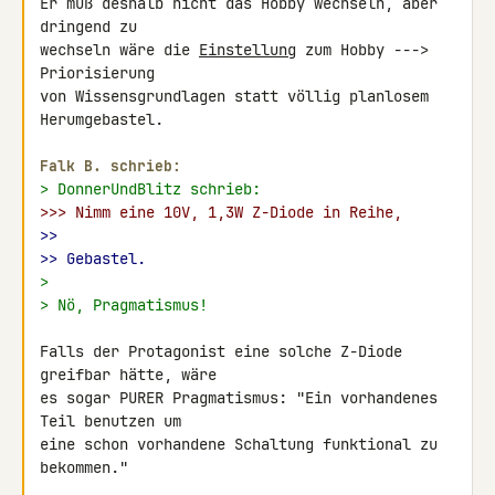
Er muß deshalb nicht das Hobby wechseln, aber 
dringend zu

wechseln wäre die 
Einstellung
 zum Hobby ---> 
Priorisierung

von Wissensgrundlagen statt völlig planlosem 
Herumgebastel.

Falk B. schrieb:
> DonnerUndBlitz schrieb:
>>> Nimm eine 10V, 1,3W Z-Diode in Reihe,
>>
>> Gebastel.
>
> Nö, Pragmatismus!
Falls der Protagonist eine solche Z-Diode 
greifbar hätte, wäre

es sogar PURER Pragmatismus: "Ein vorhandenes 
Teil benutzen um

eine schon vorhandene Schaltung funktional zu 
bekommen."
