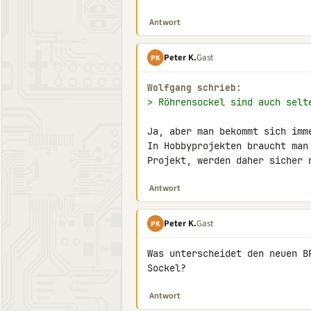
Antwort
Peter K.
Gast
PK
Wolfgang schrieb:
> Röhrensockel sind auch selt
Ja, aber man bekommt sich imme
In Hobbyprojekten braucht man
Projekt, werden daher sicher 
Antwort
Peter K.
Gast
PK
Was unterscheidet den neuen B
Sockel?
Antwort