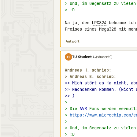
> Und, im Gegensatz zu vielen
> :D
Na ja, den 
LPC824
 bekomme ich
Preises eines Mega328 mit meh
Antwort
TU Student 1.
(student0)
TS
Andreas H. schrieb:
> 
Andreas B. schrieb:
>> Mich stört es ja nicht, ab
>> Nachdenken kommen. (Nicht 
>> )
>
> Die 
AVR
 Fans werden vermutl
> 
https://www.microchip.com/e
>
> Und, im Gegensatz zu vielen
> :D