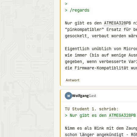
>
> /regards
Nur gibt es den 
ATMEGA328
PB n
"pinkompatibler" Ersatz für b
gesockelt, verbaut worden wäre
Eigentlich unüblich von Micro
wie immer (bis auf wenige Aus
gegeben, wenn verbesserte Var
die Firmware-Kompatiblität wu
Antwort
Wolfgang
Gast
W
TU Student 1. schrieb:
> Nur gibt es den 
ATMEGA328
PB
Nimm es als Wink mit dem Zaun
schon länger angekündigt - Rö