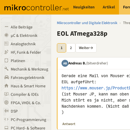
Neuigkeiten
Artikel
Fo
Mikrocontroller und Digitale Elektronik
›
Thr
Alle Beiträge
EOL ATmega328p
µC & Elektronik
Analogtechnik
1
2
Weiter
→
HF, Funk & Felder
Platinen
Andreas B.
(bitverdreher)
AB
Mechanik & Werkzeug
Gerade eine Mail von Mouser e
Fahrzeugelektronik
Haus & Smart Home
https://www.mouser.jp/Product
(ist Mouser JP, kann man oben 
Compiler & IDEs
Mich stört es ja nicht, aber 
FPGA, VHDL & Co.
Nachdenken kommen. (Nicht daß
DSP
)
PC-Programmierung
Antwort
PC Hard- & Software