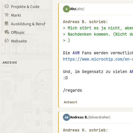
Projekte & Code
Ahz
(ahz)
A
Markt
Andreas B. schrieb:
Ausbildung & Beruf
> Mich stört es ja nicht, abe
Offtopic
> Nachdenken kommen. (Nicht d
> )
Webseite
Die 
AVR
https://www.microchip.com/en-
ANZEIGE
Und, im Gegensatz zu vielen 
A
:D

/regards
Antwort
Andreas B.
(bitverdreher)
AB
Andreas H. schrieb: