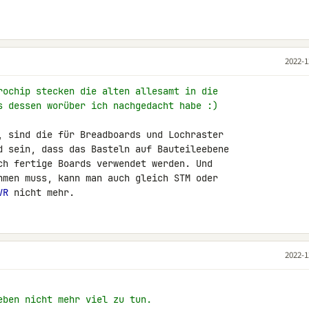
2022-1
rochip stecken die alten allesamt in die
s dessen worüber ich nachgedacht habe :)
, sind die für Breadboards und Lochraster 

d sein, dass das Basteln auf Bauteileebene 

ch fertige Boards verwendet werden. Und 

hmen muss, kann man auch gleich STM oder 

VR
 nicht mehr.
2022-1
eben nicht mehr viel zu tun.