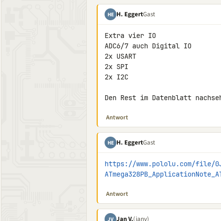
H. Eggert
Gast
HE
Extra vier IO

ADC6/7 auch Digital IO

2x USART

2x SPI

2x I2C

Den Rest im Datenblatt nachse
Antwort
H. Eggert
Gast
HE
https://www.pololu.com/file/0
ATmega328PB_ApplicationNote_A
Antwort
Jan V.
(janv)
JV