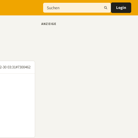
Login
ANZEIGE
2-30 03:31
#7300462