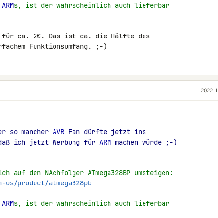
 
ARM
s, ist der wahrscheinlich auch lieferbar
 für ca. 2€. Das ist ca. die Hälfte des 

rfachem Funktionsumfang. ;-)
2022-1
er so mancher 
AVR
 Fan dürfte jetzt ins
daß ich jetzt Werbung für 
ARM
 machen würde ;-)
ich auf den NAchfolger ATmega328BP umsteigen:
n-us/product/atmega328pb
 
ARM
s, ist der wahrscheinlich auch lieferbar