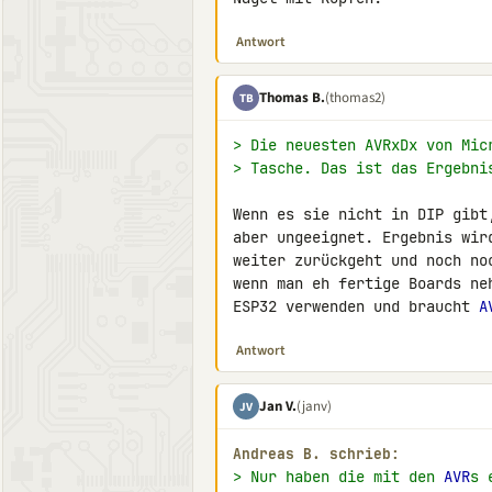
Antwort
Thomas B.
(thomas2)
TB
> Die neuesten AVRxDx von Mic
> Tasche. Das ist das Ergebni
Wenn es sie nicht in DIP gibt
aber ungeeignet. Ergebnis wir
weiter zurückgeht und noch no
wenn man eh fertige Boards ne
ESP32 verwenden und braucht 
A
Antwort
Jan V.
(janv)
JV
Andreas B. schrieb:
> Nur haben die mit den 
AVR
s 