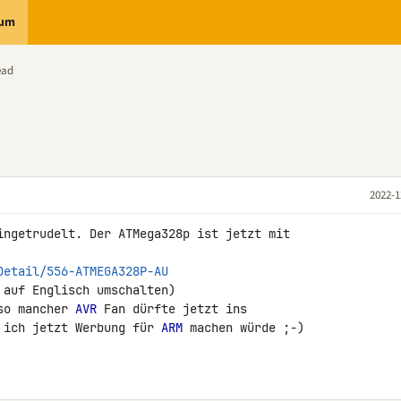
rum
ead
2022-1
ingetrudelt. Der ATMega328p ist jetzt mit 

Detail/556-ATMEGA328P-AU
auf Englisch umschalten)

so mancher 
AVR
 Fan dürfte jetzt ins 

 ich jetzt Werbung für 
ARM
 machen würde ;-) 
