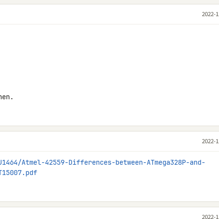
2022-1
hen.
2022-1
J1464/Atmel-42559-Differences-between-ATmega328P-and-
T15007.pdf
2022-1