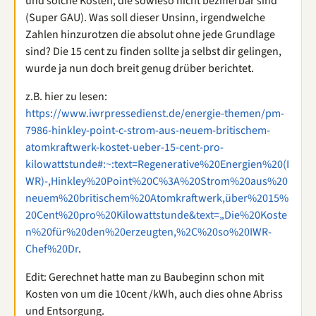
und solche Kosten, die sowieso nicht bezifferbar sind
(Super GAU). Was soll dieser Unsinn, irgendwelche
Zahlen hinzurotzen die absolut ohne jede Grundlage
sind? Die 15 cent zu finden sollte ja selbst dir gelingen,
wurde ja nun doch breit genug drüber berichtet.
z.B. hier zu lesen:
https://www.iwrpressedienst.de/energie-themen/pm-
7986-hinkley-point-c-strom-aus-neuem-britischem-
atomkraftwerk-kostet-ueber-15-cent-pro-
kilowattstunde#:~:text=Regenerative%20Energien%20(I
WR)-,Hinkley%20Point%20C%3A%20Strom%20aus%20
neuem%20britischem%20Atomkraftwerk,über%2015%
20Cent%20pro%20Kilowattstunde&text=„Die%20Koste
n%20für%20den%20erzeugten,%2C%20so%20IWR-
Chef%20Dr
.
Edit: Gerechnet hatte man zu Baubeginn schon mit
Kosten von um die 10cent /kWh, auch dies ohne Abriss
und Entsorgung.