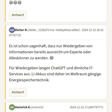
😆😆😆
Antwort
Dieter D.
(dieter_1234)
(Firma: Hobbytheoretiker)
2024-12-22 16:10
DD
#7797725
Es ist schon sagenhaft, dass nur Wiedergeben von
Informationen bereits ausreicht um Experte oder
Alleskönner zu werden. 😆
Für Wiedergeben langen ChatGPT und ähnliche IT-
Services aus. Li-Akkus sind daher im Weltraum gängige
Energiespeichertechnik.
Antwort
Heinrich K.
(minrich)
2024-12-22 17:20
#7797771
HK