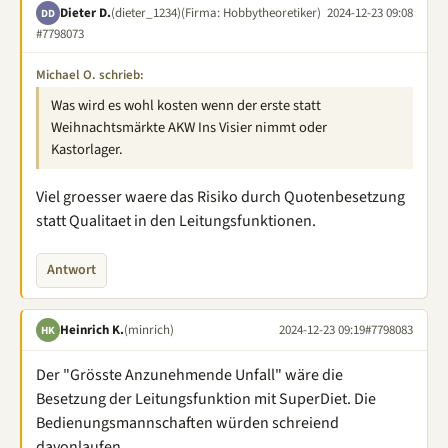
Dieter D.
(dieter_1234)
(Firma: Hobbytheoretiker)
2024-12-23 09:08
DD
#7798073
Michael O. schrieb:
Was wird es wohl kosten wenn der erste statt
Weihnachtsmärkte AKW Ins Visier nimmt oder
Kastorlager.
Viel groesser waere das Risiko durch Quotenbesetzung
statt Qualitaet in den Leitungsfunktionen.
Antwort
Heinrich K.
(minrich)
2024-12-23 09:19
#7798083
HK
Der "Grösste Anzunehmende Unfall" wäre die
Besetzung der Leitungsfunktion mit SuperDiet. Die
Bedienungsmannschaften würden schreiend
davonlaufen.