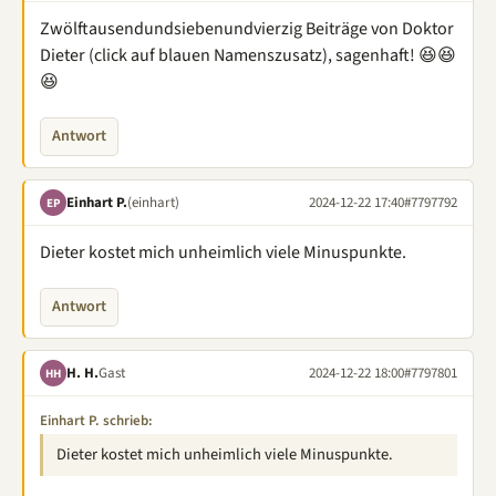
Zwölftausendundsiebenundvierzig Beiträge von Doktor
Dieter (click auf blauen Namenszusatz), sagenhaft! 😆😆
😆
Antwort
Einhart P.
(einhart)
2024-12-22 17:40
#7797792
EP
Dieter kostet mich unheimlich viele Minuspunkte.
Antwort
H. H.
Gast
2024-12-22 18:00
#7797801
HH
Einhart P. schrieb:
Dieter kostet mich unheimlich viele Minuspunkte.