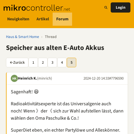
Login
Neuigkeiten
Artikel
Forum
Haus & Smart Home
›
Thread
Speicher aus alten E-Auto Akkus
←
Zurück
1
2
3
4
5
Heinrich K.
(minrich)
2024-12-20 14:33
#7796590
HK
Sagenhaft! 😆
Radioaktivitätsexperte ist das Universalgenie auch
noch! Wenn 》der《 sich zur Wahl aufstellen lässt, dann
wählen den Oma Paschulke & Co.!
SuperDiet eben, ein echter Partylöwe und Alleskönner.