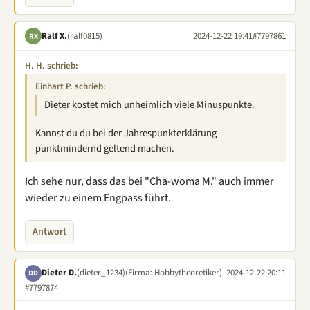
Ralf X.
(ralf0815)
2024-12-22 19:41
#7797861
RX
H. H. schrieb:
Einhart P. schrieb:
Dieter kostet mich unheimlich viele Minuspunkte.
Kannst du du bei der Jahrespunkterklärung
punktmindernd geltend machen.
Ich sehe nur, dass das bei "Cha-woma M." auch immer
wieder zu einem Engpass führt.
Antwort
Dieter D.
(dieter_1234)
(Firma: Hobbytheoretiker)
2024-12-22 20:11
DD
#7797874