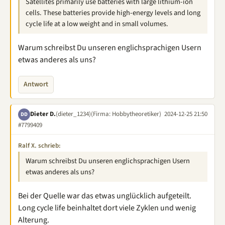
Satellites primarily use batteries with large lithium-ion
cells. These batteries provide high-energy levels and long
cycle life at a low weight and in small volumes.
Warum schreibst Du unseren englichsprachigen Usern
etwas anderes als uns?
Antwort
Dieter D.
(dieter_1234)
(Firma: Hobbytheoretiker)
2024-12-25 21:50
DD
#7799409
Ralf X. schrieb:
Warum schreibst Du unseren englichsprachigen Usern
etwas anderes als uns?
Bei der Quelle war das etwas unglücklich aufgeteilt.
Long cycle life beinhaltet dort viele Zyklen und wenig
Alterung.