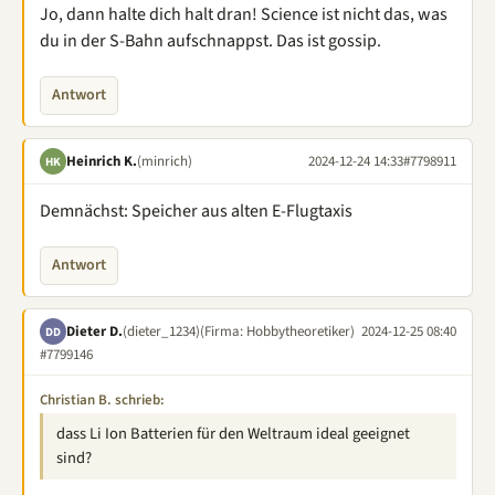
Jo, dann halte dich halt dran! Science ist nicht das, was
du in der S-Bahn aufschnappst. Das ist gossip.
Antwort
Heinrich K.
(minrich)
2024-12-24 14:33
#7798911
HK
Demnächst: Speicher aus alten E-Flugtaxis
Antwort
Dieter D.
(dieter_1234)
(Firma: Hobbytheoretiker)
2024-12-25 08:40
DD
#7799146
Christian B. schrieb:
dass Li Ion Batterien für den Weltraum ideal geeignet
sind?