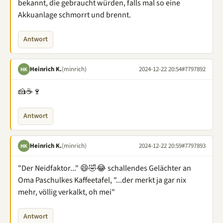
bekannt, die gebraucht würden, falls mal so eine
Akkuanlage schmorrt und brennt.
Antwort
Heinrich K.
(minrich)
2024-12-22 20:54
#7797892
HK
🍰☕🍷
Antwort
Heinrich K.
(minrich)
2024-12-22 20:59
#7797893
HK
"Der Neidfaktor..." 😄🤣😂 schallendes Gelächter an
Oma Paschulkes Kaffeetafel, "...der merkt ja gar nix
mehr, völlig verkalkt, oh mei"
Antwort